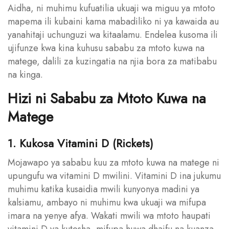
Aidha, ni muhimu kufuatilia ukuaji wa miguu ya mtoto
mapema ili kubaini kama mabadiliko ni ya kawaida au
yanahitaji uchunguzi wa kitaalamu. Endelea kusoma ili
ujifunze kwa kina kuhusu sababu za mtoto kuwa na
matege, dalili za kuzingatia na njia bora za matibabu
na kinga.
Hizi ni Sababu za Mtoto Kuwa na
Matege
1. Kukosa Vitamini D (Rickets)
Mojawapo ya sababu kuu za mtoto kuwa na matege ni
upungufu wa vitamini D mwilini. Vitamini D ina jukumu
muhimu katika kusaidia mwili kunyonya madini ya
kalsiamu, ambayo ni muhimu kwa ukuaji wa mifupa
imara na yenye afya. Wakati mwili wa mtoto haupati
vitamini D ya kutosha, mifupa huwa dhaifu na kuanza