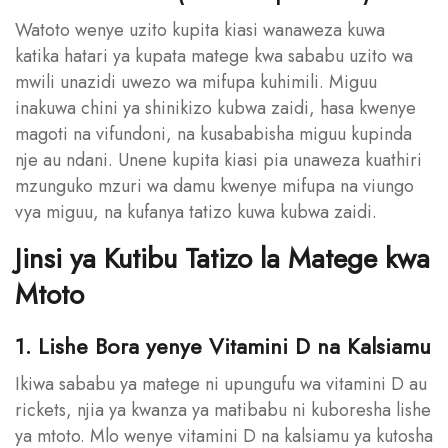
Watoto wenye uzito kupita kiasi wanaweza kuwa
katika hatari ya kupata matege kwa sababu uzito wa
mwili unazidi uwezo wa mifupa kuhimili. Miguu
inakuwa chini ya shinikizo kubwa zaidi, hasa kwenye
magoti na vifundoni, na kusababisha miguu kupinda
nje au ndani. Unene kupita kiasi pia unaweza kuathiri
mzunguko mzuri wa damu kwenye mifupa na viungo
vya miguu, na kufanya tatizo kuwa kubwa zaidi.
Jinsi ya Kutibu Tatizo la Matege kwa
Mtoto
1. Lishe Bora yenye Vitamini D na Kalsiamu
Ikiwa sababu ya matege ni upungufu wa vitamini D au
rickets, njia ya kwanza ya matibabu ni kuboresha lishe
ya mtoto. Mlo wenye vitamini D na kalsiamu ya kutosha