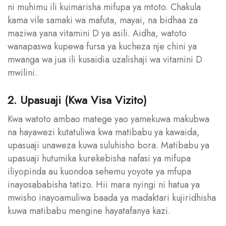
ni muhimu ili kuimarisha mifupa ya mtoto. Chakula
kama vile samaki wa mafuta, mayai, na bidhaa za
maziwa yana vitamini D ya asili. Aidha, watoto
wanapaswa kupewa fursa ya kucheza nje chini ya
mwanga wa jua ili kusaidia uzalishaji wa vitamini D
mwilini.
2. Upasuaji (Kwa Visa Vizito)
Kwa watoto ambao matege yao yamekuwa makubwa
na hayawezi kutatuliwa kwa matibabu ya kawaida,
upasuaji unaweza kuwa suluhisho bora. Matibabu ya
upasuaji hutumika kurekebisha nafasi ya mifupa
iliyopinda au kuondoa sehemu yoyote ya mfupa
inayosababisha tatizo. Hii mara nyingi ni hatua ya
mwisho inayoamuliwa baada ya madaktari kujiridhisha
kuwa matibabu mengine hayatafanya kazi.