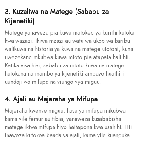
3. Kuzaliwa na Matege (Sababu za
Kijenetiki)
Matege yanaweza pia kuwa matokeo ya kurithi kutoka
kwa wazazi. Ikiwa mzazi au watu wa ukoo wa karibu
walikuwa na historia ya kuwa na matege utotoni, kuna
uwezekano mkubwa kuwa mtoto pia atapata hali hii.
Katika visa hivi, sababu za mtoto kuwa na matege
hutokana na mambo ya kijenetiki ambayo huathiri
uundaji wa mifupa na viungo vya miguu.
4. Ajali au Majeraha ya Mifupa
Majeraha kwenye miguu, hasa ya mifupa mikubwa
kama vile femur au tibia, yanaweza kusababisha
matege ikiwa mifupa hiyo haitapona kwa usahihi. Hii
inaweza kutokea baada ya ajali, kama vile kuanguka