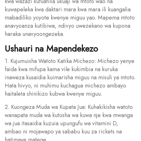
kwa wazazi kufuatilia ukuaji wa mtoto wao na
kuwapeleka kwa daktari mara kwa mara ili kuangalia
mabadiliko yoyote kwenye miguu yao. Mapema mtoto
anavyoanza kutibiwa, ndivyo uwezekano wa kupona
haraka unavyoongezeka.
Ushauri na Mapendekezo
1. Kujumuisha Watoto Katika Michezo: Michezo yenye
faida kwa mifupa kama vile kukimbia na kuruka
inaweza kusaidia kuimarisha miguu na misuli ya mtoto.
Hata hivyo, ni muhimu kuchagua michezo ambayo
haitaleta shinikizo kubwa kwenye miguu.
2. Kuongeza Muda wa Kupata Jua: Kuhakikisha watoto
wanapata muda wa kutosha wa kuwa nje kwa mwanga
wa jua itasaidia kuzuia upungufu wa vitamini D,
ambao ni mojawapo ya sababu kuu za rickets na
hatimaye matege.