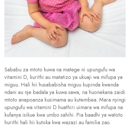
Sababu za mtoto kuwa na matege ni upungufu wa
vitamini D, kurithi au matatizo ya ukuaji wa mifupa ya
miguu. Hali hii husababisha miguu kupinda kwenda
ndani au nje badala ya kuwa sawa, na huonekana zaidi
mtoto anapoanza kusimama au kutembea. Mara nyingi
upungufu wa vitamini D huathiri uimara wa mifupa na
kufanya isikue kwa umbo sahihi. Pia baadhi ya watoto
hurithi hali hii kutoka kwa wazazi au familia zao.