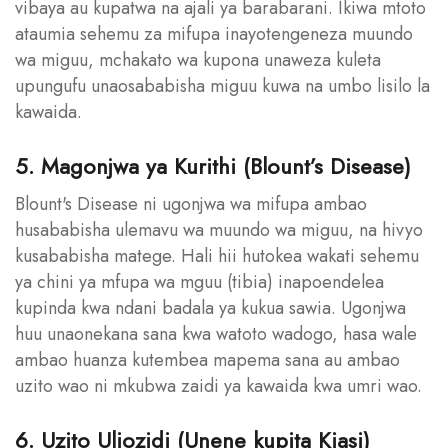
vibaya au kupatwa na ajali ya barabarani. Ikiwa mtoto
ataumia sehemu za mifupa inayotengeneza muundo
wa miguu, mchakato wa kupona unaweza kuleta
upungufu unaosababisha miguu kuwa na umbo lisilo la
kawaida.
5. Magonjwa ya Kurithi (Blount’s Disease)
Blount's Disease ni ugonjwa wa mifupa ambao
husababisha ulemavu wa muundo wa miguu, na hivyo
kusababisha matege. Hali hii hutokea wakati sehemu
ya chini ya mfupa wa mguu (tibia) inapoendelea
kupinda kwa ndani badala ya kukua sawia. Ugonjwa
huu unaonekana sana kwa watoto wadogo, hasa wale
ambao huanza kutembea mapema sana au ambao
uzito wao ni mkubwa zaidi ya kawaida kwa umri wao.
6. Uzito Uliozidi (Unene kupita Kiasi)