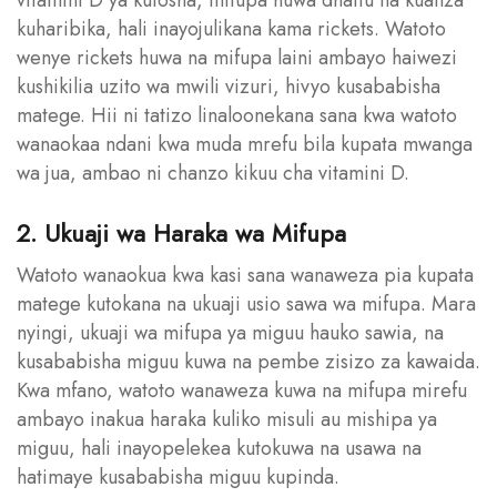
kuharibika, hali inayojulikana kama rickets. Watoto
wenye rickets huwa na mifupa laini ambayo haiwezi
kushikilia uzito wa mwili vizuri, hivyo kusababisha
matege. Hii ni tatizo linaloonekana sana kwa watoto
wanaokaa ndani kwa muda mrefu bila kupata mwanga
wa jua, ambao ni chanzo kikuu cha vitamini D.
2. Ukuaji wa Haraka wa Mifupa
Watoto wanaokua kwa kasi sana wanaweza pia kupata
matege kutokana na ukuaji usio sawa wa mifupa. Mara
nyingi, ukuaji wa mifupa ya miguu hauko sawia, na
kusababisha miguu kuwa na pembe zisizo za kawaida.
Kwa mfano, watoto wanaweza kuwa na mifupa mirefu
ambayo inakua haraka kuliko misuli au mishipa ya
miguu, hali inayopelekea kutokuwa na usawa na
hatimaye kusababisha miguu kupinda.