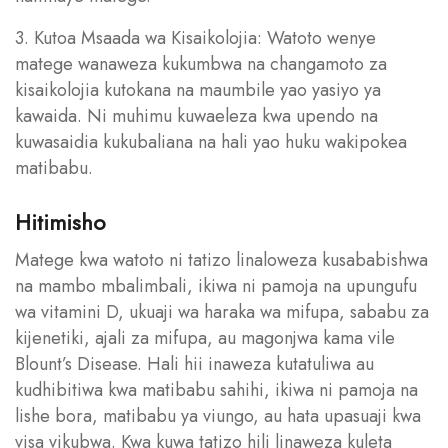
3. Kutoa Msaada wa Kisaikolojia: Watoto wenye
matege wanaweza kukumbwa na changamoto za
kisaikolojia kutokana na maumbile yao yasiyo ya
kawaida. Ni muhimu kuwaeleza kwa upendo na
kuwasaidia kukubaliana na hali yao huku wakipokea
matibabu.
Hitimisho
Matege kwa watoto ni tatizo linaloweza kusababishwa
na mambo mbalimbali, ikiwa ni pamoja na upungufu
wa vitamini D, ukuaji wa haraka wa mifupa, sababu za
kijenetiki, ajali za mifupa, au magonjwa kama vile
Blount’s Disease. Hali hii inaweza kutatuliwa au
kudhibitiwa kwa matibabu sahihi, ikiwa ni pamoja na
lishe bora, matibabu ya viungo, au hata upasuaji kwa
visa vikubwa. Kwa kuwa tatizo hili linaweza kuleta