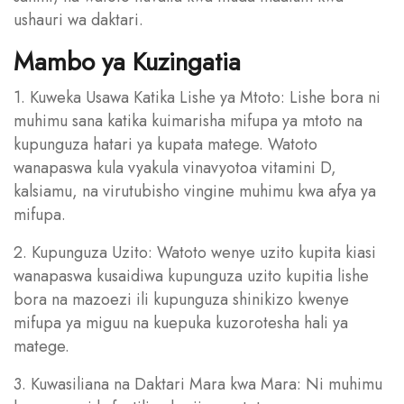
ushauri wa daktari.
Mambo ya Kuzingatia
1. Kuweka Usawa Katika Lishe ya Mtoto: Lishe bora ni
muhimu sana katika kuimarisha mifupa ya mtoto na
kupunguza hatari ya kupata matege. Watoto
wanapaswa kula vyakula vinavyotoa vitamini D,
kalsiamu, na virutubisho vingine muhimu kwa afya ya
mifupa.
2. Kupunguza Uzito: Watoto wenye uzito kupita kiasi
wanapaswa kusaidiwa kupunguza uzito kupitia lishe
bora na mazoezi ili kupunguza shinikizo kwenye
mifupa ya miguu na kuepuka kuzorotesha hali ya
matege.
3. Kuwasiliana na Daktari Mara kwa Mara: Ni muhimu