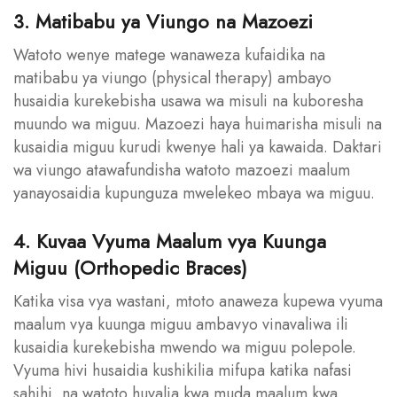
3. Matibabu ya Viungo na Mazoezi
Watoto wenye matege wanaweza kufaidika na
matibabu ya viungo (physical therapy) ambayo
husaidia kurekebisha usawa wa misuli na kuboresha
muundo wa miguu. Mazoezi haya huimarisha misuli na
kusaidia miguu kurudi kwenye hali ya kawaida. Daktari
wa viungo atawafundisha watoto mazoezi maalum
yanayosaidia kupunguza mwelekeo mbaya wa miguu.
4. Kuvaa Vyuma Maalum vya Kuunga
Miguu (Orthopedic Braces)
Katika visa vya wastani, mtoto anaweza kupewa vyuma
maalum vya kuunga miguu ambavyo vinavaliwa ili
kusaidia kurekebisha mwendo wa miguu polepole.
Vyuma hivi husaidia kushikilia mifupa katika nafasi
sahihi, na watoto huvalia kwa muda maalum kwa