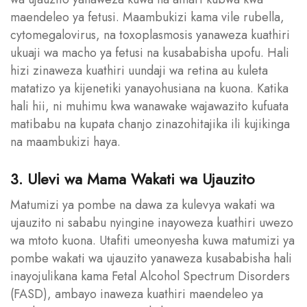
maendeleo ya fetusi. Maambukizi kama vile rubella,
cytomegalovirus, na toxoplasmosis yanaweza kuathiri
ukuaji wa macho ya fetusi na kusababisha upofu. Hali
hizi zinaweza kuathiri uundaji wa retina au kuleta
matatizo ya kijenetiki yanayohusiana na kuona. Katika
hali hii, ni muhimu kwa wanawake wajawazito kufuata
matibabu na kupata chanjo zinazohitajika ili kujikinga
na maambukizi haya.
3. Ulevi wa Mama Wakati wa Ujauzito
Matumizi ya pombe na dawa za kulevya wakati wa
ujauzito ni sababu nyingine inayoweza kuathiri uwezo
wa mtoto kuona. Utafiti umeonyesha kuwa matumizi ya
pombe wakati wa ujauzito yanaweza kusababisha hali
inayojulikana kama Fetal Alcohol Spectrum Disorders
(FASD), ambayo inaweza kuathiri maendeleo ya