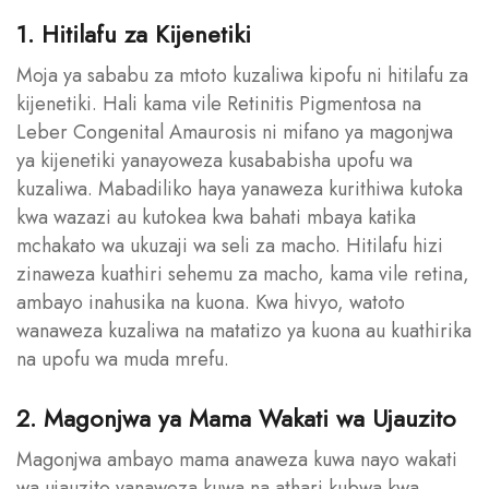
1. Hitilafu za Kijenetiki
Moja ya sababu za mtoto kuzaliwa kipofu ni hitilafu za
kijenetiki. Hali kama vile Retinitis Pigmentosa na
Leber Congenital Amaurosis ni mifano ya magonjwa
ya kijenetiki yanayoweza kusababisha upofu wa
kuzaliwa. Mabadiliko haya yanaweza kurithiwa kutoka
kwa wazazi au kutokea kwa bahati mbaya katika
mchakato wa ukuzaji wa seli za macho. Hitilafu hizi
zinaweza kuathiri sehemu za macho, kama vile retina,
ambayo inahusika na kuona. Kwa hivyo, watoto
wanaweza kuzaliwa na matatizo ya kuona au kuathirika
na upofu wa muda mrefu.
2. Magonjwa ya Mama Wakati wa Ujauzito
Magonjwa ambayo mama anaweza kuwa nayo wakati
wa ujauzito yanaweza kuwa na athari kubwa kwa