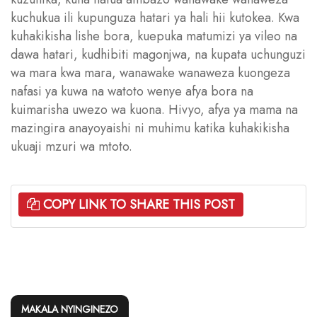
kuchukua ili kupunguza hatari ya hali hii kutokea. Kwa
kuhakikisha lishe bora, kuepuka matumizi ya vileo na
dawa hatari, kudhibiti magonjwa, na kupata uchunguzi
wa mara kwa mara, wanawake wanaweza kuongeza
nafasi ya kuwa na watoto wenye afya bora na
kuimarisha uwezo wa kuona. Hivyo, afya ya mama na
mazingira anayoyaishi ni muhimu katika kuhakikisha
ukuaji mzuri wa mtoto.
COPY LINK TO SHARE THIS POST
MAKALA NYINGINEZO