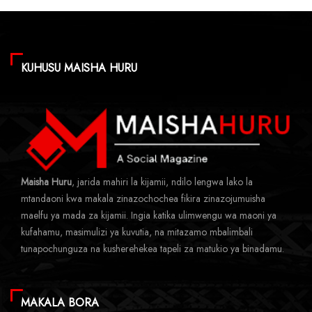
KUHUSU MAISHA HURU
Maisha Huru
, jarida mahiri la kijamii, ndilo lengwa lako la
mtandaoni kwa makala zinazochochea fikira zinazojumuisha
maelfu ya mada za kijamii. Ingia katika ulimwengu wa maoni ya
kufahamu, masimulizi ya kuvutia, na mitazamo mbalimbali
tunapochunguza na kusherehekea tapeli za matukio ya binadamu.
MAKALA BORA