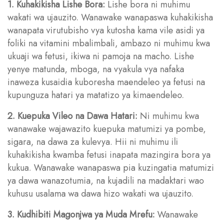
1. Kuhakikisha Lishe Bora:
Lishe bora ni muhimu
wakati wa ujauzito. Wanawake wanapaswa kuhakikisha
wanapata virutubisho vya kutosha kama vile asidi ya
foliki na vitamini mbalimbali, ambazo ni muhimu kwa
ukuaji wa fetusi, ikiwa ni pamoja na macho. Lishe
yenye matunda, mboga, na vyakula vya nafaka
inaweza kusaidia kuboresha maendeleo ya fetusi na
kupunguza hatari ya matatizo ya kimaendeleo.
2. Kuepuka Vileo na Dawa Hatari:
Ni muhimu kwa
wanawake wajawazito kuepuka matumizi ya pombe,
sigara, na dawa za kulevya. Hii ni muhimu ili
kuhakikisha kwamba fetusi inapata mazingira bora ya
kukua. Wanawake wanapaswa pia kuzingatia matumizi
ya dawa wanazotumia, na kujadili na madaktari wao
kuhusu usalama wa dawa hizo wakati wa ujauzito.
3. Kudhibiti Magonjwa ya Muda Mrefu:
Wanawake