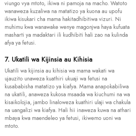
viungo vya mtoto, ikiwa ni pamoja na macho. Watoto
wanaweza kuzaliwa na matatizo ya kuona au upofu
ikiwa kisukari cha mama hakitadhibitiwa vizuri. Ni
muhimu kwa wanawake wenye magonjwa haya kufuata
masharti ya madaktari ili kudhibiti hali zao na kulinda
afya ya fetusi.
7. Ukatili wa Kijinsia au Kihisia
Ukatili wa kijinsia au kihisia wa mama wakati wa
ujauzito unaweza kuathiri ukuaji wa fetusi na
kusababisha matatizo ya kiafya. Mama anapokabiliwa
na ukatili, anaweza kukosa msaada wa kiuchumi na wa
kisaikolojia, jambo linaloweza kuathiri ulaji wa chakula
na uangalizi wa kiafya. Hali hii inaweza kuwa na athari
mbaya kwa maendeleo ya fetusi, ikiwemo uoni wa
mtoto.