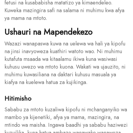
fetusi na kusababisha matatizo ya kimaendeleo.
Kuweka mazingira safi na salama ni muhimu kwa afya
ya mama na mtoto.
Ushauri na Mapendekezo
Wazazi wanapaswa kuwa na uelewa wa hali ya kipofu
na jinsi inavyoweza kuathiri watoto wao. Ni muhimu
kutafuta msaada wa kitaalamu ikiwa kuna wasiwasi
kuhusu uwezo wa mtoto kuona. Wakati wa ujauzito, ni
muhimu kuwasiliana na daktari kuhusu masuala ya
kiafya na kuelewa hatua za kujikinga.
Hitimisho
Sababu za mtoto kuzaliwa kipofu ni mchanganyiko wa
mambo ya kijenetiki, afya ya mama, mazingira, na
mtindo wa maisha. Ingawa baadhi ya sababu haziwezi
kuzuilika, kuna hatua ambazo wanawake wanaweza