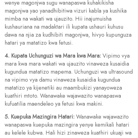
wenye magonjwa sugu wanapaswa kuhakikisha
magonjwa yao yanadhibitiwa vizuri kabla ya kushika
mimba na wakati wa ujauzito. Hii inajumuisha
kushauriana na madaktari ili kupata ushauri kuhusu
dawa na njia za kudhibiti magonjwa, hivyo kupunguza
hatari ya matatizo kwa fetusi.
4. Kupata Uchunguzi wa Mara kwa Mara:
Vipimo vya
mara kwa mara wakati wa ujauzito vinaweza kusaidia
kugundua matatizo mapema. Uchunguzi wa ultrasound
na vipimo vya damu vinaweza kusaidia kugundua
matatizo ya kijenetiki au maambukizi yanayoweza
kuathiri mtoto. Wanawake wajawazito wanapaswa
kufuatilia maendeleo ya fetusi kwa makini.
5. Kuepuka Mazingira Hatari:
Wanawake wajawazito
wanapaswa kuepuka mazingira yenye kemikali hatari
au kelele kubwa. Hali hizi zinaweza kuathiri ukuaji wa