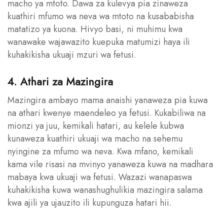
macho ya mtoto. Dawa za kulevya pia zinaweza
kuathiri mfumo wa neva wa mtoto na kusababisha
matatizo ya kuona. Hivyo basi, ni muhimu kwa
wanawake wajawazito kuepuka matumizi haya ili
kuhakikisha ukuaji mzuri wa fetusi.
4. Athari za Mazingira
Mazingira ambayo mama anaishi yanaweza pia kuwa
na athari kwenye maendeleo ya fetusi. Kukabiliwa na
mionzi ya juu, kemikali hatari, au kelele kubwa
kunaweza kuathiri ukuaji wa macho na sehemu
nyingine za mfumo wa neva. Kwa mfano, kemikali
kama vile risasi na mvinyo yanaweza kuwa na madhara
mabaya kwa ukuaji wa fetusi. Wazazi wanapaswa
kuhakikisha kuwa wanashughulikia mazingira salama
kwa ajili ya ujauzito ili kupunguza hatari hii.