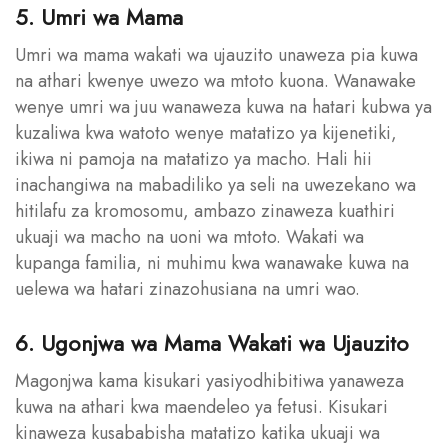
5. Umri wa Mama
Umri wa mama wakati wa ujauzito unaweza pia kuwa
na athari kwenye uwezo wa mtoto kuona. Wanawake
wenye umri wa juu wanaweza kuwa na hatari kubwa ya
kuzaliwa kwa watoto wenye matatizo ya kijenetiki,
ikiwa ni pamoja na matatizo ya macho. Hali hii
inachangiwa na mabadiliko ya seli na uwezekano wa
hitilafu za kromosomu, ambazo zinaweza kuathiri
ukuaji wa macho na uoni wa mtoto. Wakati wa
kupanga familia, ni muhimu kwa wanawake kuwa na
uelewa wa hatari zinazohusiana na umri wao.
6. Ugonjwa wa Mama Wakati wa Ujauzito
Magonjwa kama kisukari yasiyodhibitiwa yanaweza
kuwa na athari kwa maendeleo ya fetusi. Kisukari
kinaweza kusababisha matatizo katika ukuaji wa