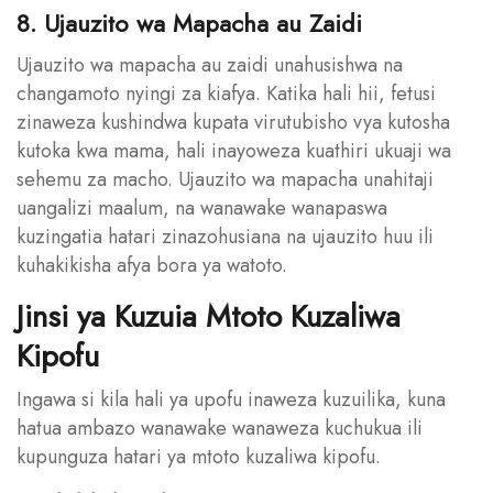
8. Ujauzito wa Mapacha au Zaidi
Ujauzito wa mapacha au zaidi unahusishwa na
changamoto nyingi za kiafya. Katika hali hii, fetusi
zinaweza kushindwa kupata virutubisho vya kutosha
kutoka kwa mama, hali inayoweza kuathiri ukuaji wa
sehemu za macho. Ujauzito wa mapacha unahitaji
uangalizi maalum, na wanawake wanapaswa
kuzingatia hatari zinazohusiana na ujauzito huu ili
kuhakikisha afya bora ya watoto.
Jinsi ya Kuzuia Mtoto Kuzaliwa
Kipofu
Ingawa si kila hali ya upofu inaweza kuzuilika, kuna
hatua ambazo wanawake wanaweza kuchukua ili
kupunguza hatari ya mtoto kuzaliwa kipofu.