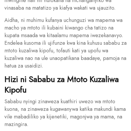
mwingine hali hii hutokana na mchanganyiko wa
vinasaba na matatizo ya kiafya wakati wa ujauzito.
Aidha, ni muhimu kufanya uchunguzi wa mapema wa
macho ya mtoto ili kubaini kiwango cha tatizo na
kupata msaada wa kitaalamu mapema iwezekanavyo.
Endelea kusoma ili ujifunze kwa kina kuhusu sababu za
mtoto kuzaliwa kipofu, tofauti kati ya upofu wa
kuzaliwa nao na ule unaopatikana baadaye, pamoja na
hatua za usaidizi.
Hizi ni Sababu za Mtoto Kuzaliwa
Kipofu
Sababu nyingi zinaweza kuathiri uwezo wa mtoto
kuona, na zinaweza kugawanywa katika makundi kama
vile mabadiliko ya kijenetiki, magonjwa ya mama, na
mazingira.