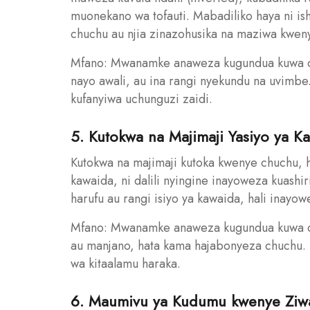
muonekano wa tofauti. Mabadiliko haya ni ish
chuchu au njia zinazohusika na maziwa kwen
Mfano: Mwanamke anaweza kugundua kuwa ch
nayo awali, au ina rangi nyekundu na uvimbe.
kufanyiwa uchunguzi zaidi.
5. Kutokwa na Majimaji Yasiyo ya 
Kutokwa na majimaji kutoka kwenye chuchu, h
kawaida, ni dalili nyingine inayoweza kuashi
harufu au rangi isiyo ya kawaida, hali inayo
Mfano: Mwanamke anaweza kugundua kuwa ch
au manjano, hata kama hajabonyeza chuchu. Hi
wa kitaalamu haraka.
6. Maumivu ya Kudumu kwenye Ziw