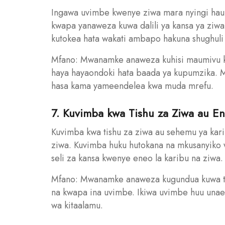
Ingawa uvimbe kwenye ziwa mara nyingi hau
kwapa yanaweza kuwa dalili ya kansa ya zi
kutokea hata wakati ambapo hakuna shughul
Mfano: Mwanamke anaweza kuhisi maumivu k
haya hayaondoki hata baada ya kupumzika. Ma
hasa kama yameendelea kwa muda mrefu.
7. Kuvimba kwa Tishu za Ziwa au E
Kuvimba kwa tishu za ziwa au sehemu ya kari
ziwa. Kuvimba huku hutokana na mkusanyiko 
seli za kansa kwenye eneo la karibu na ziwa.
Mfano: Mwanamke anaweza kugundua kuwa ti
na kwapa ina uvimbe. Ikiwa uvimbe huu unae
wa kitaalamu.