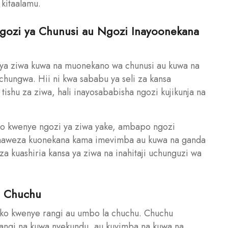
kitaalamu.
Ngozi ya Chunusi au Ngozi Inayoonekana
 ya ziwa kuwa na muonekano wa chunusi au kuwa na
hungwa. Hii ni kwa sababu ya seli za kansa
ishu za ziwa, hali inayosababisha ngozi kujikunja na
 kwenye ngozi ya ziwa yake, ambapo ngozi
inaweza kuonekana kama imevimba au kuwa na ganda
a kuashiria kansa ya ziwa na inahitaji uchunguzi wa
a Chuchu
iko kwenye rangi au umbo la chuchu. Chuchu
 rangi na kuwa nyekundu, au kuvimba na kuwa na