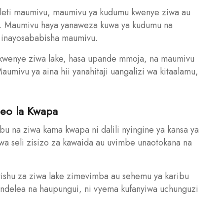
leti maumivu, maumivu ya kudumu kwenye ziwa au
wa. Maumivu haya yanaweza kuwa ya kudumu na
i inayosababisha maumivu.
wenye ziwa lake, hasa upande mmoja, na maumivu
umivu ya aina hii yanahitaji uangalizi wa kitaalamu,
neo la Kwapa
bu na ziwa kama kwapa ni dalili nyingine ya kansa ya
wa seli zisizo za kawaida au uvimbe unaotokana na
shu za ziwa lake zimevimba au sehemu ya karibu
ndelea na haupungui, ni vyema kufanyiwa uchunguzi