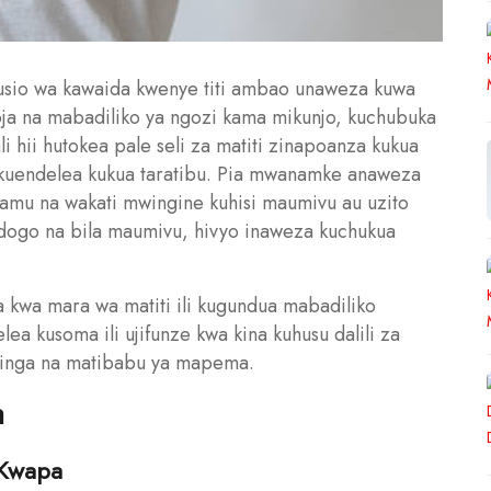
 usio wa kawaida kwenye titi ambao unaweza kuwa
a na mabadiliko ya ngozi kama mikunjo, kuchubuka
hii hutokea pale seli za matiti zinapoanza kukua
kuendelea kukua taratibu. Pia mwanamke anaweza
 damu na wakati mwingine kuhisi maumivu au uzito
kidogo na bila maumivu, hivyo inaweza kuchukua
 kwa mara wa matiti ili kugundua mabadiliko
a kusoma ili ujifunze kwa kina kuhusu dalili za
 kinga na matibabu ya mapema.
a
 Kwapa