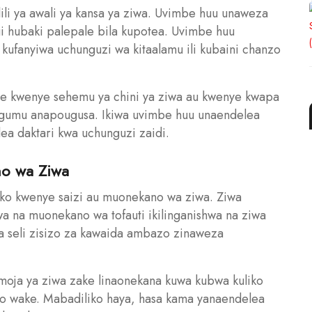
li ya awali ya kansa ya ziwa. Uvimbe huu unaweza
 hubaki palepale bila kupotea. Uvimbe huu
kufanyiwa uchunguzi wa kitaalamu ili kubaini chanzo
 kwenye sehemu ya chini ya ziwa au kwenye kwapa
 mgumu anapougusa. Ikiwa uvimbe huu unaendelea
ea daktari kwa uchunguzi zaidi.
no wa Ziwa
iko kwenye saizi au muonekano wa ziwa. Ziwa
a na muonekano wa tofauti ikilinganishwa na ziwa
a seli zisizo za kawaida ambazo zinaweza
ja ya ziwa zake linaonekana kuwa kubwa kuliko
no wake. Mabadiliko haya, hasa kama yanaendelea