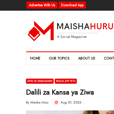
Advertise With Us
Download App
HOME
OUR TOPICS
ABOUT US
CONT
AFYA YA MWANAMKE
PAKUA APP YETU
Dalili za Kansa ya Ziwa
By
Maisha Huru
Aug 07, 2026