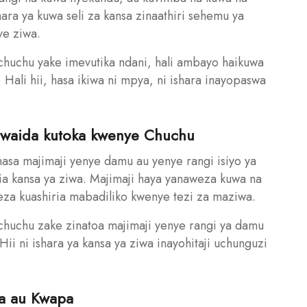
ara ya kuwa seli za kansa zinaathiri sehemu ya
ye ziwa.
uchu yake imevutika ndani, hali ambayo haikuwa
 Hali hii, hasa ikiwa ni mpya, ni ishara inayopaswa
Kawaida kutoka kwenye Chuchu
asa majimaji yenye damu au yenye rangi isiyo ya
ria kansa ya ziwa. Majimaji haya yanaweza kuwa na
weza kuashiria mabadiliko kwenye tezi za maziwa.
uchu zake zinatoa majimaji yenye rangi ya damu
i ni ishara ya kansa ya ziwa inayohitaji uchunguzi
a au Kwapa