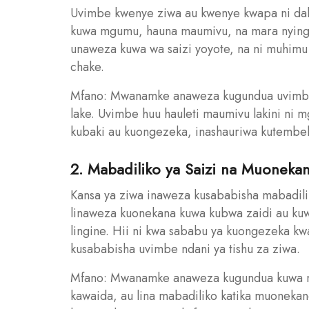
Uvimbe kwenye ziwa au kwenye kwapa ni dali
kuwa mgumu, hauna maumivu, na mara nyingi
unaweza kuwa wa saizi yoyote, na ni muhimu 
chake.
Mfano: Mwanamke anaweza kugundua uvimbe
lake. Uvimbe huu hauleti maumivu lakini ni
kubaki au kuongezeka, inashauriwa kutembel
2. Mabadiliko ya Saizi na Muoneka
Kansa ya ziwa inaweza kusababisha mabadil
linaweza kuonekana kuwa kubwa zaidi au kuw
lingine. Hii ni kwa sababu ya kuongezeka kw
kusababisha uvimbe ndani ya tishu za ziwa.
Mfano: Mwanamke anaweza kugundua kuwa mo
kawaida, au lina mabadiliko katika muoneka