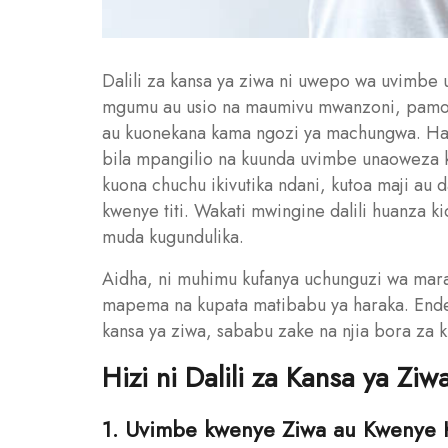
Dalili za kansa ya ziwa ni uwepo wa uvimbe
mgumu au usio na maumivu mwanzoni, pamoj
au kuonekana kama ngozi ya machungwa. Hali 
bila mpangilio na kuunda uvimbe unaoweza 
kuona chuchu ikivutika ndani, kutoa maji au
kwenye titi. Wakati mwingine dalili huanza 
muda kugundulika.
Aidha, ni muhimu kufanya uchunguzi wa mara
mapema na kupata matibabu ya haraka. Endele
kansa ya ziwa, sababu zake na njia bora za
Hizi ni Dalili za Kansa ya Ziw
1. Uvimbe kwenye Ziwa au Kwenye