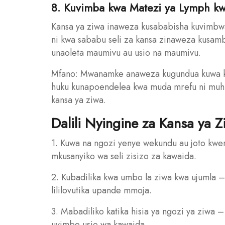
8. Kuvimba kwa Matezi ya Lymph k
Kansa ya ziwa inaweza kusababisha kuvimbw
ni kwa sababu seli za kansa zinaweza kusa
unaoleta maumivu au usio na maumivu.
Mfano: Mwanamke anaweza kugundua kuwa ku
huku kunapoendelea kwa muda mrefu ni muhi
kansa ya ziwa.
Dalili Nyingine za Kansa ya Z
1. Kuwa na ngozi yenye wekundu au joto kwe
mkusanyiko wa seli zisizo za kawaida.
2. Kubadilika kwa umbo la ziwa kwa ujumla –
lililovutika upande mmoja.
3. Mabadiliko katika hisia ya ngozi ya ziwa 
uvimbe usio wa kawaida.