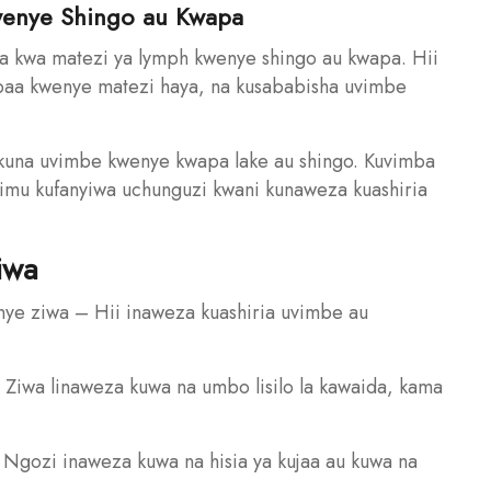
wenye Shingo au Kwapa
a kwa matezi ya lymph kwenye shingo au kwapa. Hii
mbaa kwenye matezi haya, na kusababisha uvimbe
na uvimbe kwenye kwapa lake au shingo. Kuvimba
mu kufanyiwa uchunguzi kwani kunaweza kuashiria
iwa
nye ziwa – Hii inaweza kuashiria uvimbe au
 Ziwa linaweza kuwa na umbo lisilo la kawaida, kama
– Ngozi inaweza kuwa na hisia ya kujaa au kuwa na