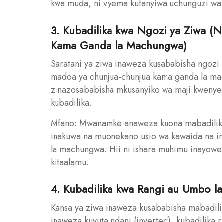
kwa muda, ni vyema kufanyiwa uchunguzi wa 
3. Kubadilika kwa Ngozi ya Ziwa (
Kama Ganda la Machungwa)
Saratani ya ziwa inaweza kusababisha ngozi
madoa ya chunjua-chunjua kama ganda la mac
zinazosababisha mkusanyiko wa maji kwenye t
kubadilika.
Mfano: Mwanamke anaweza kuona mabadiliko
inakuwa na muonekano usio wa kawaida na 
la machungwa. Hii ni ishara muhimu inayowez
kitaalamu.
4. Kubadilika kwa Rangi au Umbo l
Kansa ya ziwa inaweza kusababisha mabadil
inaweza kuvuta ndani (inverted), kubadilika