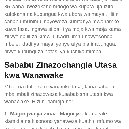
35 wana uwezekano mdogo wa kupata ujauzito
kutokana na kupungua kwa ubora wa mayai. Hii ni
sababu muhimu inayoweza kumfanya mwanamke
kuwa tasa, ingawa si dalili ya moja kwa moja kama
zilivyo dalili za kimwili. Kadri umri unavyosonga
mbele, idadi ya mayai yenye afya pia inapungua,
hivyo kupunguza nafasi ya kushika mimba.
Sababu Zinazochangia Utasa
kwa Wanawake
Mbali na dalili za mwanamke tasa, kuna sababu
mbalimbali zinazoweza kusababisha utasa kwa
wanawake. Hizi ni pamoja na:
1. Magonjwa ya zinaa:
Magonjwa kama vile
klamidia na kisonono yanaweza kuathiri mfumo wa
uzazi, na hivyo kusababisha ugumu wa kupata