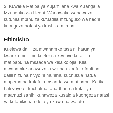
3. Kuweka Ratiba ya Kujamiiana kwa Kuangalia
Mzunguko wa Hedhi: Wanawake wanaweza
kutumia mbinu za kufuatilia mzunguko wa hedhi ili
kuongeza nafasi ya kushika mimba.
Hitimisho
Kuelewa dalili za mwanamke tasa ni hatua ya
kwanza muhimu kuelekea kwenye kutafuta
matibabu na msaada wa kisaikolojia. Kila
mwanamke anaweza kuwa na uzoefu tofauti na
dalili hizi, na hivyo ni muhimu kuchukua hatua
mapema na kutafuta msaada wa matibabu. Katika
hali yoyote, kuchukua tahadhari na kufanya
maamuzi sahihi kunaweza kusaidia kuongeza nafasi
ya kufanikisha ndoto ya kuwa na watoto.