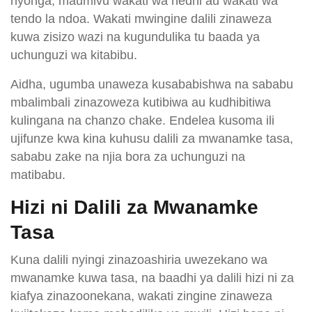
nyonga, maumivu wakati wa hedhi au wakati wa
tendo la ndoa. Wakati mwingine dalili zinaweza
kuwa zisizo wazi na kugundulika tu baada ya
uchunguzi wa kitabibu.
Aidha, ugumba unaweza kusababishwa na sababu
mbalimbali zinazoweza kutibiwa au kudhibitiwa
kulingana na chanzo chake. Endelea kusoma ili
ujifunze kwa kina kuhusu dalili za mwanamke tasa,
sababu zake na njia bora za uchunguzi na
matibabu.
Hizi ni Dalili za Mwanamke
Tasa
Kuna dalili nyingi zinazoashiria uwezekano wa
mwanamke kuwa tasa, na baadhi ya dalili hizi ni za
kiafya zinazoonekana, wakati zingine zinaweza