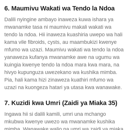
6. Maumivu Wakati wa Tendo la Ndoa
Dalili nyingine ambayo inaweza kuwa ishara ya
mwanamke tasa ni maumivu makali wakati wa
tendo la ndoa. Hii inaweza kuashiria uwepo wa hali
kama vile fibroids, cysts, au maambukizi kwenye
mfumo wa uzazi. Maumivu wakati wa tendo la ndoa
yanaweza kufanya mwanamke awe na ugumu wa
kuingia kwenye tendo la ndoa mara kwa mara, na
hivyo kupunguza uwezekano wa kushika mimba.
Pia, hali kama hizi zinaweza kuathiri mfumo wa
uzazi na kuongeza hatari ya utasa kwa wanawake.
7. Kuzidi kwa Umri (Zaidi ya Miaka 35)
Ingawa hii si dalili kamili, umri una mchango
mkubwa kwenye uwezo wa mwanamke kushika
mimba. Wanawake walio na umri wa zaidi ya miaka