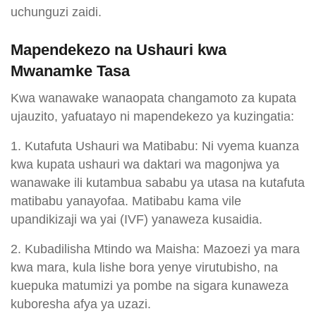
uchunguzi zaidi.
Mapendekezo na Ushauri kwa
Mwanamke Tasa
Kwa wanawake wanaopata changamoto za kupata
ujauzito, yafuatayo ni mapendekezo ya kuzingatia:
1. Kutafuta Ushauri wa Matibabu: Ni vyema kuanza
kwa kupata ushauri wa daktari wa magonjwa ya
wanawake ili kutambua sababu ya utasa na kutafuta
matibabu yanayofaa. Matibabu kama vile
upandikizaji wa yai (IVF) yanaweza kusaidia.
2. Kubadilisha Mtindo wa Maisha: Mazoezi ya mara
kwa mara, kula lishe bora yenye virutubisho, na
kuepuka matumizi ya pombe na sigara kunaweza
kuboresha afya ya uzazi.