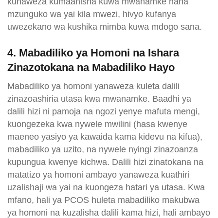
kunaweza kumaanisha kuwa mwanamke hana
mzunguko wa yai kila mwezi, hivyo kufanya
uwezekano wa kushika mimba kuwa mdogo sana.
4. Mabadiliko ya Homoni na Ishara
Zinazotokana na Mabadiliko Hayo
Mabadiliko ya homoni yanaweza kuleta dalili
zinazoashiria utasa kwa mwanamke. Baadhi ya
dalili hizi ni pamoja na ngozi yenye mafuta mengi,
kuongezeka kwa nywele mwilini (hasa kwenye
maeneo yasiyo ya kawaida kama kidevu na kifua),
mabadiliko ya uzito, na nywele nyingi zinazoanza
kupungua kwenye kichwa. Dalili hizi zinatokana na
matatizo ya homoni ambayo yanaweza kuathiri
uzalishaji wa yai na kuongeza hatari ya utasa. Kwa
mfano, hali ya PCOS huleta mabadiliko makubwa
ya homoni na kuzalisha dalili kama hizi, hali ambayo