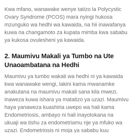
Kwa mfano, wanawake wenye tatizo la Polycystic
Ovary Syndrome (PCOS) mara nyingi hukosa
mzunguko wa hedhi wa kawaida, na hii inawafanya
kuwa na changamoto za kupata mimba kwa sababu
ya kukosa ovulesheni ya kawaida.
2. Maumivu Makali ya Tumbo na Ute
Unaoambatana na Hedhi
Maumivu ya tumbo wakati wa hedhi ni ya kawaida
kwa wanawake wengi, lakini kama mwanamke
anakutana na maumivu makali sana kila mwezi,
inaweza kuwa ishara ya matatizo ya uzazi. Maumivu
haya yanaweza kuashiria uwepo wa hali kama
Endometriosis, ambayo ni hali inayotokana na
ukuaji wa tishu za endometriamu nje ya mfuko wa
uzazi. Endometriosis ni moja ya sababu kuu