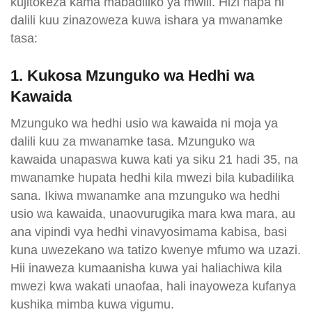
kujitokeza kama mabadiliko ya mwili. Hizi hapa ni
dalili kuu zinazoweza kuwa ishara ya mwanamke
tasa:
1. Kukosa Mzunguko wa Hedhi wa
Kawaida
Mzunguko wa hedhi usio wa kawaida ni moja ya
dalili kuu za mwanamke tasa. Mzunguko wa
kawaida unapaswa kuwa kati ya siku 21 hadi 35, na
mwanamke hupata hedhi kila mwezi bila kubadilika
sana. Ikiwa mwanamke ana mzunguko wa hedhi
usio wa kawaida, unaovurugika mara kwa mara, au
ana vipindi vya hedhi vinavyosimama kabisa, basi
kuna uwezekano wa tatizo kwenye mfumo wa uzazi.
Hii inaweza kumaanisha kuwa yai haliachiwa kila
mwezi kwa wakati unaofaa, hali inayoweza kufanya
kushika mimba kuwa vigumu.