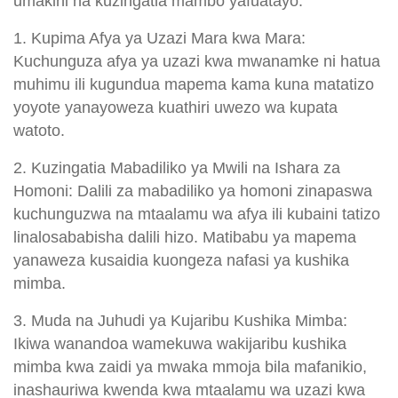
umakini na kuzingatia mambo yafuatayo:
1. Kupima Afya ya Uzazi Mara kwa Mara:
Kuchunguza afya ya uzazi kwa mwanamke ni hatua
muhimu ili kugundua mapema kama kuna matatizo
yoyote yanayoweza kuathiri uwezo wa kupata
watoto.
2. Kuzingatia Mabadiliko ya Mwili na Ishara za
Homoni: Dalili za mabadiliko ya homoni zinapaswa
kuchunguzwa na mtaalamu wa afya ili kubaini tatizo
linalosababisha dalili hizo. Matibabu ya mapema
yanaweza kusaidia kuongeza nafasi ya kushika
mimba.
3. Muda na Juhudi ya Kujaribu Kushika Mimba:
Ikiwa wanandoa wamekuwa wakijaribu kushika
mimba kwa zaidi ya mwaka mmoja bila mafanikio,
inashauriwa kwenda kwa mtaalamu wa uzazi kwa