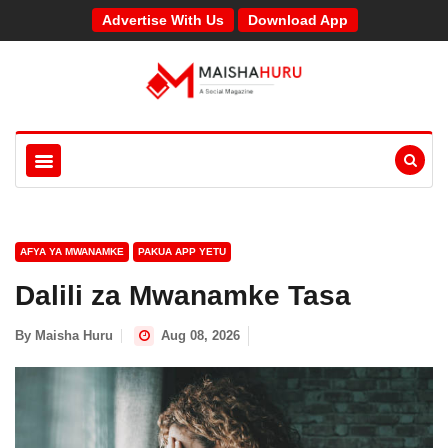
Advertise With Us
Download App
AFYA YA MWANAMKE
PAKUA APP YETU
Dalili za Mwanamke Tasa
By
Maisha Huru
Aug 08, 2026