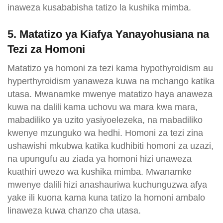
inaweza kusababisha tatizo la kushika mimba.
5. Matatizo ya Kiafya Yanayohusiana na
Tezi za Homoni
Matatizo ya homoni za tezi kama hypothyroidism au
hyperthyroidism yanaweza kuwa na mchango katika
utasa. Mwanamke mwenye matatizo haya anaweza
kuwa na dalili kama uchovu wa mara kwa mara,
mabadiliko ya uzito yasiyoelezeka, na mabadiliko
kwenye mzunguko wa hedhi. Homoni za tezi zina
ushawishi mkubwa katika kudhibiti homoni za uzazi,
na upungufu au ziada ya homoni hizi unaweza
kuathiri uwezo wa kushika mimba. Mwanamke
mwenye dalili hizi anashauriwa kuchunguzwa afya
yake ili kuona kama kuna tatizo la homoni ambalo
linaweza kuwa chanzo cha utasa.