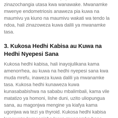
zinazochangia utasa kwa wanawake. Mwanamke
mwenye endometriosis anaweza pia kuwa na
maumivu ya kiuno na maumivu wakati wa tendo la
ndoa, hali zinazoweza kuwa dalili ya mwanamke
tasa.
3. Kukosa Hedhi Kabisa au Kuwa na
Hedhi Nyepesi Sana
Kukosa hedhi kabisa, hali inayojulikana kama
amenorrhea, au kuwa na hedhi nyepesi sana kwa
muda mrefu, inaweza kuwa dalili ya mwanamke
tasa. Kukosa hedhi kunaweza kuwa
kunasababishwa na sababu mbalimbali, kama vile
matatizo ya homoni, lishe duni, uzito uliopungua
sana, au magonjwa mengine ya kiafya kama
ugonjwa wa tezi ya thyroid. Kukosa hedhi kabisa