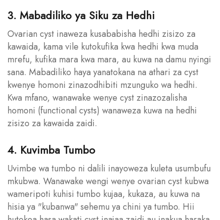
3. Mabadiliko ya Siku za Hedhi
Ovarian cyst inaweza kusababisha hedhi zisizo za
kawaida, kama vile kutokufika kwa hedhi kwa muda
mrefu, kufika mara kwa mara, au kuwa na damu nyingi
sana. Mabadiliko haya yanatokana na athari za cyst
kwenye homoni zinazodhibiti mzunguko wa hedhi.
Kwa mfano, wanawake wenye cyst zinazozalisha
homoni (functional cysts) wanaweza kuwa na hedhi
zisizo za kawaida zaidi.
4. Kuvimba Tumbo
Uvimbe wa tumbo ni dalili inayoweza kuleta usumbufu
mkubwa. Wanawake wengi wenye ovarian cyst kubwa
wameripoti kuhisi tumbo kujaa, kukaza, au kuwa na
hisia ya "kubanwa" sehemu ya chini ya tumbo. Hii
hutokea hasa wakati cyst inajaa zaidi au inakua haraka,