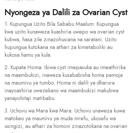
Nyongeza ya Dalili za Ovarian Cyst
1. Kupungua Uzito Bila Sababu Maalum: Kupungua
kwa uzito kunaweza kuashiria uwepo wa ovarian cyst
kubwa, hasa zile zinazohusiana na saratani. Uzito
hupungua kutokana na athari za kimetaboliki au
kukosa hamu ya kula.
2. Kupata Homa: Ikiwa cyst imepasuka au imeathirika
na maambukizi, inaweza kusababisha homa pamoja
na maumivu ya tumbo. Homa ni dalili ya dharura
inayoashiria uwezekano wa maambukizi makubwa
yanayohitaji matibabu.
3. Uchovu wa Mara kwa Mara: Uchovu unaweza kuwa
matokeo ya maumivu ya muda mrefu, ukosefu wa
usingizi, au athari za homoni zinazotokana na ovarian