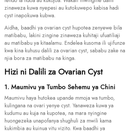
tendo la ndoa au kukojoa. Wakati mwingine dalili
zinaweza kuwa nyepesi au kutokuwepo kabisa hadi
cyst inapokuwa kubwa.
Aidha, baadhi ya ovarian cyst hupotea zenyewe bila
matibabu, lakini zingine zinaweza kuhitaji ufuatiliaji
au matibabu ya kitaalamu. Endelea kusoma ili ujifunze
kwa kina kuhusu dalili za ovarian cyst, sababu zake na
njia bora za matibabu na kinga.
Hizi ni Dalili za Ovarian Cyst
1. Maumivu ya Tumbo Sehemu ya Chini
Maumivu haya hutokea upande mmoja wa tumbo,
kulingana na ovari yenye cyst. Yanaweza kuwa ya
kudumu au kuja na kupotea, na mara nyingine
huongezeka unapofanya shughuli za mwili kama
kukimbia au kuinua vitu vizito. Kwa baadhi ya