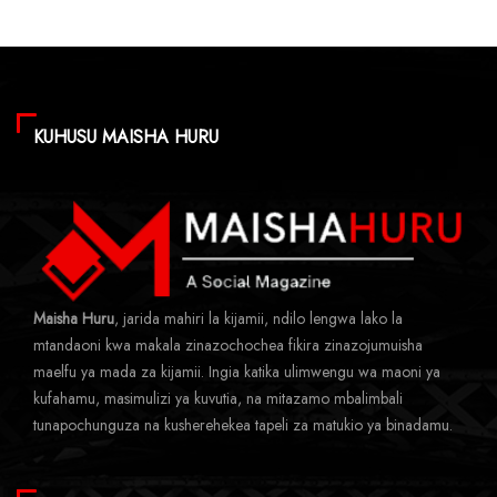
KUHUSU MAISHA HURU
Maisha Huru
, jarida mahiri la kijamii, ndilo lengwa lako la
mtandaoni kwa makala zinazochochea fikira zinazojumuisha
maelfu ya mada za kijamii. Ingia katika ulimwengu wa maoni ya
kufahamu, masimulizi ya kuvutia, na mitazamo mbalimbali
tunapochunguza na kusherehekea tapeli za matukio ya binadamu.