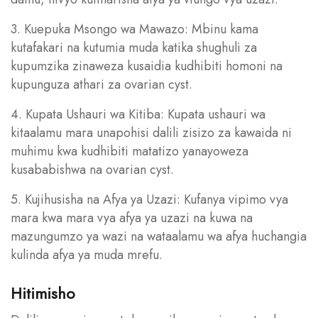
3. Kuepuka Msongo wa Mawazo: Mbinu kama
kutafakari na kutumia muda katika shughuli za
kupumzika zinaweza kusaidia kudhibiti homoni na
kupunguza athari za ovarian cyst.
4. Kupata Ushauri wa Kitiba: Kupata ushauri wa
kitaalamu mara unapohisi dalili zisizo za kawaida ni
muhimu kwa kudhibiti matatizo yanayoweza
kusababishwa na ovarian cyst.
5. Kujihusisha na Afya ya Uzazi: Kufanya vipimo vya
mara kwa mara vya afya ya uzazi na kuwa na
mazungumzo ya wazi na wataalamu wa afya huchangia
kulinda afya ya muda mrefu.
Hitimisho