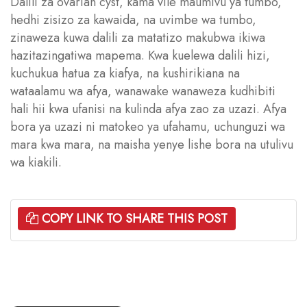
Dalili za ovarian cyst, kama vile maumivu ya tumbo,
hedhi zisizo za kawaida, na uvimbe wa tumbo,
zinaweza kuwa dalili za matatizo makubwa ikiwa
hazitazingatiwa mapema. Kwa kuelewa dalili hizi,
kuchukua hatua za kiafya, na kushirikiana na
wataalamu wa afya, wanawake wanaweza kudhibiti
hali hii kwa ufanisi na kulinda afya zao za uzazi. Afya
bora ya uzazi ni matokeo ya ufahamu, uchunguzi wa
mara kwa mara, na maisha yenye lishe bora na utulivu
wa kiakili.
COPY LINK TO SHARE THIS POST