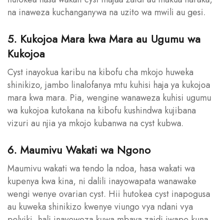
na inaweza kuchanganywa na uzito wa mwili au gesi.
5. Kukojoa Mara kwa Mara au Ugumu wa
Kukojoa
Cyst inayokua karibu na kibofu cha mkojo huweka
shinikizo, jambo linalofanya mtu kuhisi haja ya kukojoa
mara kwa mara. Pia, wengine wanaweza kuhisi ugumu
wa kukojoa kutokana na kibofu kushindwa kujibana
vizuri au njia ya mkojo kubanwa na cyst kubwa.
6. Maumivu Wakati wa Ngono
Maumivu wakati wa tendo la ndoa, hasa wakati wa
kupenya kwa kina, ni dalili inayowapata wanawake
wengi wenye ovarian cyst. Hii hutokea cyst inapogusa
au kuweka shinikizo kwenye viungo vya ndani vya
pelviki, hali inayoweza kuwa mbaya zaidi iwapo kuna