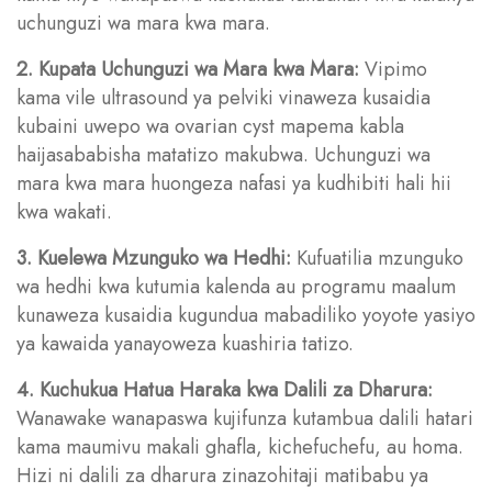
uchunguzi wa mara kwa mara.
2. Kupata Uchunguzi wa Mara kwa Mara:
Vipimo
kama vile ultrasound ya pelviki vinaweza kusaidia
kubaini uwepo wa ovarian cyst mapema kabla
haijasababisha matatizo makubwa. Uchunguzi wa
mara kwa mara huongeza nafasi ya kudhibiti hali hii
kwa wakati.
3. Kuelewa Mzunguko wa Hedhi:
Kufuatilia mzunguko
wa hedhi kwa kutumia kalenda au programu maalum
kunaweza kusaidia kugundua mabadiliko yoyote yasiyo
ya kawaida yanayoweza kuashiria tatizo.
4. Kuchukua Hatua Haraka kwa Dalili za Dharura:
Wanawake wanapaswa kujifunza kutambua dalili hatari
kama maumivu makali ghafla, kichefuchefu, au homa.
Hizi ni dalili za dharura zinazohitaji matibabu ya