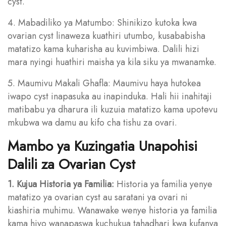
cyst.
4. Mabadiliko ya Matumbo: Shinikizo kutoka kwa
ovarian cyst linaweza kuathiri utumbo, kusababisha
matatizo kama kuharisha au kuvimbiwa. Dalili hizi
mara nyingi huathiri maisha ya kila siku ya mwanamke.
5. Maumivu Makali Ghafla: Maumivu haya hutokea
iwapo cyst inapasuka au inapinduka. Hali hii inahitaji
matibabu ya dharura ili kuzuia matatizo kama upotevu
mkubwa wa damu au kifo cha tishu za ovari.
Mambo ya Kuzingatia Unapohisi
Dalili za Ovarian Cyst
1. Kujua Historia ya Familia:
Historia ya familia yenye
matatizo ya ovarian cyst au saratani ya ovari ni
kiashiria muhimu. Wanawake wenye historia ya familia
kama hiyo wanapaswa kuchukua tahadhari kwa kufanya