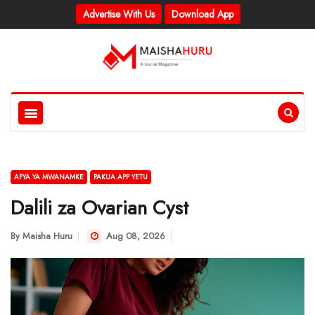
Advertise With Us
Download App
AFYA YA MWANAMKE
PAKUA APP YETU
Dalili za Ovarian Cyst
By
Maisha Huru
Aug 08, 2026