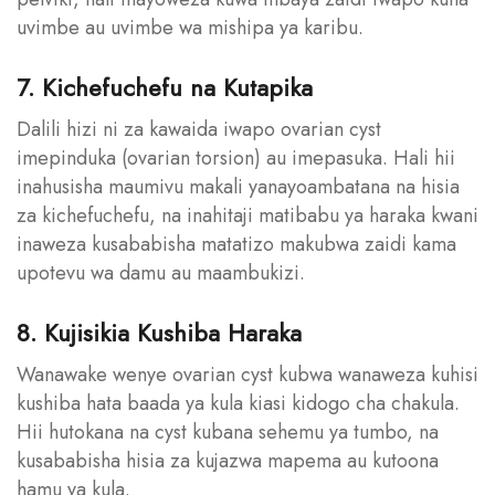
uvimbe au uvimbe wa mishipa ya karibu.
7. Kichefuchefu na Kutapika
Dalili hizi ni za kawaida iwapo ovarian cyst
imepinduka (ovarian torsion) au imepasuka. Hali hii
inahusisha maumivu makali yanayoambatana na hisia
za kichefuchefu, na inahitaji matibabu ya haraka kwani
inaweza kusababisha matatizo makubwa zaidi kama
upotevu wa damu au maambukizi.
8. Kujisikia Kushiba Haraka
Wanawake wenye ovarian cyst kubwa wanaweza kuhisi
kushiba hata baada ya kula kiasi kidogo cha chakula.
Hii hutokana na cyst kubana sehemu ya tumbo, na
kusababisha hisia za kujazwa mapema au kutoona
hamu ya kula.