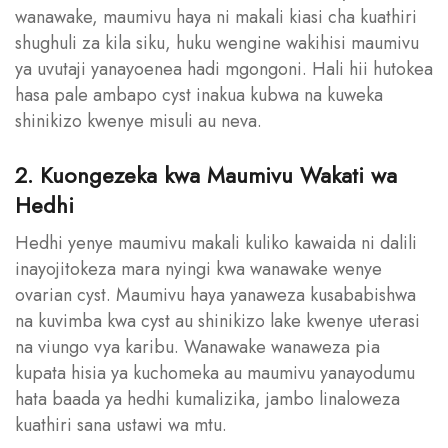
wanawake, maumivu haya ni makali kiasi cha kuathiri
shughuli za kila siku, huku wengine wakihisi maumivu
ya uvutaji yanayoenea hadi mgongoni. Hali hii hutokea
hasa pale ambapo cyst inakua kubwa na kuweka
shinikizo kwenye misuli au neva.
2. Kuongezeka kwa Maumivu Wakati wa
Hedhi
Hedhi yenye maumivu makali kuliko kawaida ni dalili
inayojitokeza mara nyingi kwa wanawake wenye
ovarian cyst. Maumivu haya yanaweza kusababishwa
na kuvimba kwa cyst au shinikizo lake kwenye uterasi
na viungo vya karibu. Wanawake wanaweza pia
kupata hisia ya kuchomeka au maumivu yanayodumu
hata baada ya hedhi kumalizika, jambo linaloweza
kuathiri sana ustawi wa mtu.