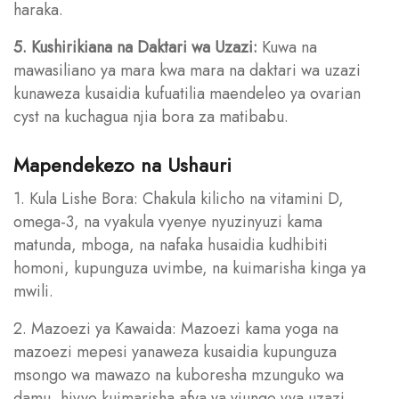
haraka.
5. Kushirikiana na Daktari wa Uzazi:
Kuwa na
mawasiliano ya mara kwa mara na daktari wa uzazi
kunaweza kusaidia kufuatilia maendeleo ya ovarian
cyst na kuchagua njia bora za matibabu.
Mapendekezo na Ushauri
1. Kula Lishe Bora: Chakula kilicho na vitamini D,
omega-3, na vyakula vyenye nyuzinyuzi kama
matunda, mboga, na nafaka husaidia kudhibiti
homoni, kupunguza uvimbe, na kuimarisha kinga ya
mwili.
2. Mazoezi ya Kawaida: Mazoezi kama yoga na
mazoezi mepesi yanaweza kusaidia kupunguza
msongo wa mawazo na kuboresha mzunguko wa
damu, hivyo kuimarisha afya ya viungo vya uzazi.