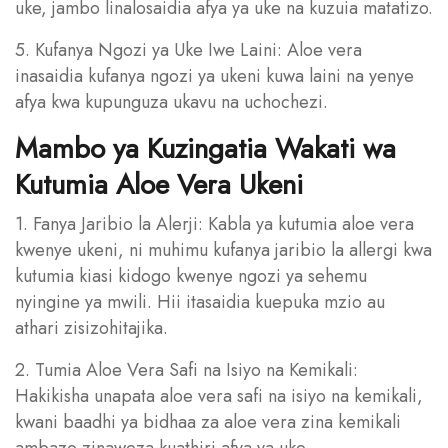
uke, jambo linalosaidia afya ya uke na kuzuia matatizo.
5. Kufanya Ngozi ya Uke Iwe Laini: Aloe vera
inasaidia kufanya ngozi ya ukeni kuwa laini na yenye
afya kwa kupunguza ukavu na uchochezi.
Mambo ya Kuzingatia Wakati wa
Kutumia Aloe Vera Ukeni
1. Fanya Jaribio la Alerji: Kabla ya kutumia aloe vera
kwenye ukeni, ni muhimu kufanya jaribio la allergi kwa
kutumia kiasi kidogo kwenye ngozi ya sehemu
nyingine ya mwili. Hii itasaidia kuepuka mzio au
athari zisizohitajika.
2. Tumia Aloe Vera Safi na Isiyo na Kemikali:
Hakikisha unapata aloe vera safi na isiyo na kemikali,
kwani baadhi ya bidhaa za aloe vera zina kemikali
ambazo zinaweza kuathiri afya ya uke.