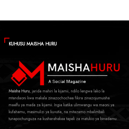
KUHUSU MAISHA HURU
Maisha Huru
, jarida mahiri la kijamii, ndilo lengwa lako la
mtandaoni kwa makala zinazochochea fikira zinazojumuisha
maelfu ya mada za kijamii. Ingia katika ulimwengu wa maoni ya
kufahamu, masimulizi ya kuvutia, na mitazamo mbalimbali
tunapochunguza na kusherehekea tapeli za matukio ya binadamu.