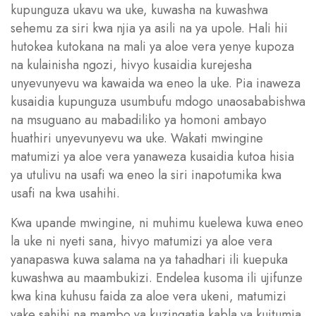
kupunguza ukavu wa uke, kuwasha na kuwashwa
sehemu za siri kwa njia ya asili na ya upole. Hali hii
hutokea kutokana na mali ya aloe vera yenye kupoza
na kulainisha ngozi, hivyo kusaidia kurejesha
unyevunyevu wa kawaida wa eneo la uke. Pia inaweza
kusaidia kupunguza usumbufu mdogo unaosababishwa
na msuguano au mabadiliko ya homoni ambayo
huathiri unyevunyevu wa uke. Wakati mwingine
matumizi ya aloe vera yanaweza kusaidia kutoa hisia
ya utulivu na usafi wa eneo la siri inapotumika kwa
usafi na kwa usahihi.
Kwa upande mwingine, ni muhimu kuelewa kuwa eneo
la uke ni nyeti sana, hivyo matumizi ya aloe vera
yanapaswa kuwa salama na ya tahadhari ili kuepuka
kuwashwa au maambukizi. Endelea kusoma ili ujifunze
kwa kina kuhusu faida za aloe vera ukeni, matumizi
yake sahihi na mambo ya kuzingatia kabla ya kuitumia.