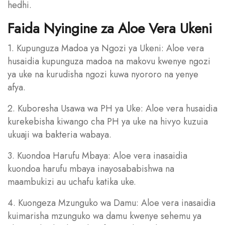
hedhi.
Faida Nyingine za Aloe Vera Ukeni
1. Kupunguza Madoa ya Ngozi ya Ukeni: Aloe vera
husaidia kupunguza madoa na makovu kwenye ngozi
ya uke na kurudisha ngozi kuwa nyororo na yenye
afya.
2. Kuboresha Usawa wa PH ya Uke: Aloe vera husaidia
kurekebisha kiwango cha PH ya uke na hivyo kuzuia
ukuaji wa bakteria wabaya.
3. Kuondoa Harufu Mbaya: Aloe vera inasaidia
kuondoa harufu mbaya inayosababishwa na
maambukizi au uchafu katika uke.
4. Kuongeza Mzunguko wa Damu: Aloe vera inasaidia
kuimarisha mzunguko wa damu kwenye sehemu ya