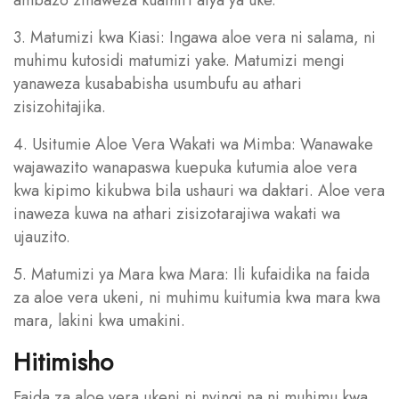
3. Matumizi kwa Kiasi: Ingawa aloe vera ni salama, ni
muhimu kutosidi matumizi yake. Matumizi mengi
yanaweza kusababisha usumbufu au athari
zisizohitajika.
4. Usitumie Aloe Vera Wakati wa Mimba: Wanawake
wajawazito wanapaswa kuepuka kutumia aloe vera
kwa kipimo kikubwa bila ushauri wa daktari. Aloe vera
inaweza kuwa na athari zisizotarajiwa wakati wa
ujauzito.
5. Matumizi ya Mara kwa Mara: Ili kufaidika na faida
za aloe vera ukeni, ni muhimu kuitumia kwa mara kwa
mara, lakini kwa umakini.
Hitimisho
Faida za aloe vera ukeni ni nyingi na ni muhimu kwa