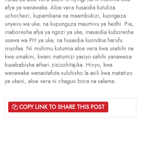
afya ya wanawake. Aloe vera husaidia kutuliza
uchochezi, kupambana na maambukizi, kuongeza
unyevu wa uke, na kupunguza maumivu ya hedhi. Pia,
inaboresha afya ya ngozi ya uke, inasaidia kuboresha
usawa wa PH ya uke, na husaidia kuondoa harufu
isiyofaa. Ni muhimu kutumia aloe vera kwa usahihi na
kwa umakini, kwani matumizi yasiyo sahihi yanaweza
kusababisha athari zisizohitajika. Hivyo, kwa
wanawake wanaotafuta suluhisho la asili kwa matatizo
ya ukeni, aloe vera ni chaguo bora na salama.
COPY LINK TO SHARE THIS POST