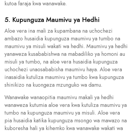
kutoa faraja kwa wanawake.
5. Kupunguza Maumivu ya Hedhi
Aloe vera ina mali za kupambana na uchochezi
ambazo husaidia kupunguza maumivu ya tumbo na
maumivu ya misuli wakati wa hedhi. Maumivu ya hedhi
yanaweza kusababishwa na mabadiliko ya homoni au
misuli ya tumbo, na aloe vera husaidia kupunguza
uchochezi unaosababisha maumivu haya. Aloe vera
inasaidia kutuliza maumivu ya tumbo kwa kupunguza
shinikizo na kuongeza mzunguko wa damu.
Wanawake wanaopitia maumivu makali ya hedhi
wanaweza kutumia aloe vera kwa kutuliza maumivu ya
tumbo na kupunguza maumivu ya misuli. Aloe vera
pia husaidia katika kupunguza msongo wa mawazo na
kuboresha hali ya kihemko kwa wanawake wakati wa