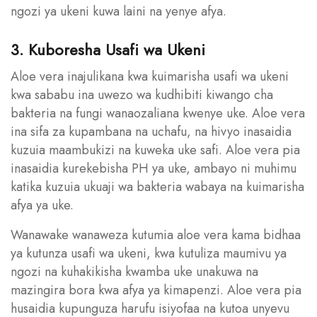
ngozi ya ukeni kuwa laini na yenye afya.
3. Kuboresha Usafi wa Ukeni
Aloe vera inajulikana kwa kuimarisha usafi wa ukeni
kwa sababu ina uwezo wa kudhibiti kiwango cha
bakteria na fungi wanaozaliana kwenye uke. Aloe vera
ina sifa za kupambana na uchafu, na hivyo inasaidia
kuzuia maambukizi na kuweka uke safi. Aloe vera pia
inasaidia kurekebisha PH ya uke, ambayo ni muhimu
katika kuzuia ukuaji wa bakteria wabaya na kuimarisha
afya ya uke.
Wanawake wanaweza kutumia aloe vera kama bidhaa
ya kutunza usafi wa ukeni, kwa kutuliza maumivu ya
ngozi na kuhakikisha kwamba uke unakuwa na
mazingira bora kwa afya ya kimapenzi. Aloe vera pia
husaidia kupunguza harufu isiyofaa na kutoa unyevu