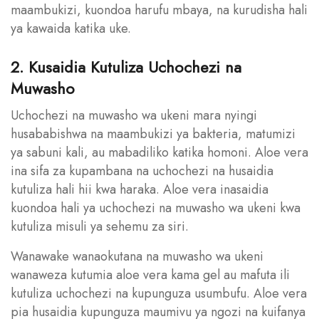
maambukizi, kuondoa harufu mbaya, na kurudisha hali
ya kawaida katika uke.
2. Kusaidia Kutuliza Uchochezi na
Muwasho
Uchochezi na muwasho wa ukeni mara nyingi
husababishwa na maambukizi ya bakteria, matumizi
ya sabuni kali, au mabadiliko katika homoni. Aloe vera
ina sifa za kupambana na uchochezi na husaidia
kutuliza hali hii kwa haraka. Aloe vera inasaidia
kuondoa hali ya uchochezi na muwasho wa ukeni kwa
kutuliza misuli ya sehemu za siri.
Wanawake wanaokutana na muwasho wa ukeni
wanaweza kutumia aloe vera kama gel au mafuta ili
kutuliza uchochezi na kupunguza usumbufu. Aloe vera
pia husaidia kupunguza maumivu ya ngozi na kuifanya