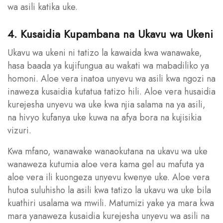
wa asili katika uke.
4. Kusaidia Kupambana na Ukavu wa Ukeni
Ukavu wa ukeni ni tatizo la kawaida kwa wanawake,
hasa baada ya kujifungua au wakati wa mabadiliko ya
homoni. Aloe vera inatoa unyevu wa asili kwa ngozi na
inaweza kusaidia kutatua tatizo hili. Aloe vera husaidia
kurejesha unyevu wa uke kwa njia salama na ya asili,
na hivyo kufanya uke kuwa na afya bora na kujisikia
vizuri.
Kwa mfano, wanawake wanaokutana na ukavu wa uke
wanaweza kutumia aloe vera kama gel au mafuta ya
aloe vera ili kuongeza unyevu kwenye uke. Aloe vera
hutoa suluhisho la asili kwa tatizo la ukavu wa uke bila
kuathiri usalama wa mwili. Matumizi yake ya mara kwa
mara yanaweza kusaidia kurejesha unyevu wa asili na