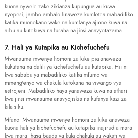
kuona nywele zake zikianza kupungua au kuwa
nyepesi, jambo ambalo linaweza kumletea mabadiliko
katika muonekano wake na kumfanya ajione kuwa na
aibu au kutokuwa na furaha na jinsi anavyotazama.
7. Hali ya Kutapika au Kichefuchefu
Mwanaume mwenye homoni za kike pia anaweza
kukutana na dalili ya kichefuchefu au kutapika. Hii ni
kwa sababu ya mabadiliko katika mfumo wa
mmeng'enyo wa chakula kutokana na viwango vya
estrojeni. Mabadiliko haya yanaweza kuwa na athari
kwa jinsi mwanaume anavyojiskia na kufanya kazi za
kila siku.
Mfano: Mwanaume mwenye homoni za kike anaweza
kuona hali ya kichefuchefu au kutapika inajirudia mara
kwa mara, hasa baada ya kula chakula au wakati wa