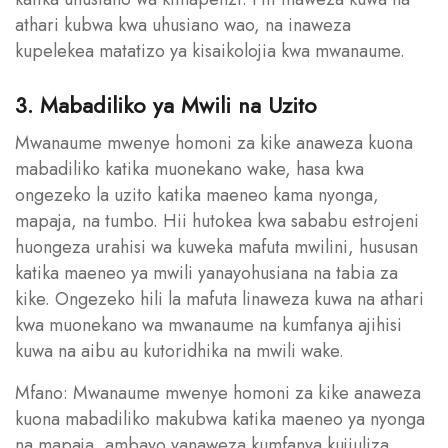
athari kubwa kwa uhusiano wao, na inaweza
kupelekea matatizo ya kisaikolojia kwa mwanaume.
3. Mabadiliko ya Mwili na Uzito
Mwanaume mwenye homoni za kike anaweza kuona
mabadiliko katika muonekano wake, hasa kwa
ongezeko la uzito katika maeneo kama nyonga,
mapaja, na tumbo. Hii hutokea kwa sababu estrojeni
huongeza urahisi wa kuweka mafuta mwilini, hususan
katika maeneo ya mwili yanayohusiana na tabia za
kike. Ongezeko hili la mafuta linaweza kuwa na athari
kwa muonekano wa mwanaume na kumfanya ajihisi
kuwa na aibu au kutoridhika na mwili wake.
Mfano: Mwanaume mwenye homoni za kike anaweza
kuona mabadiliko makubwa katika maeneo ya nyonga
na mapaja, ambayo yanaweza kumfanya kujiuliza