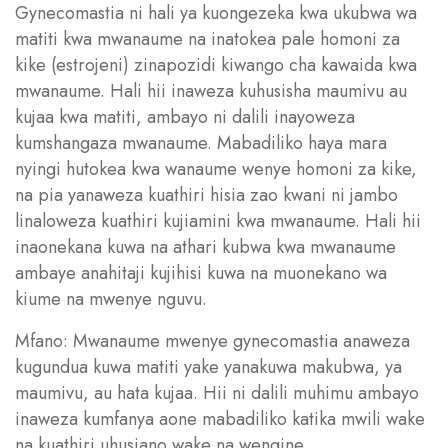
Gynecomastia ni hali ya kuongezeka kwa ukubwa wa
matiti kwa mwanaume na inatokea pale homoni za
kike (estrojeni) zinapozidi kiwango cha kawaida kwa
mwanaume. Hali hii inaweza kuhusisha maumivu au
kujaa kwa matiti, ambayo ni dalili inayoweza
kumshangaza mwanaume. Mabadiliko haya mara
nyingi hutokea kwa wanaume wenye homoni za kike,
na pia yanaweza kuathiri hisia zao kwani ni jambo
linaloweza kuathiri kujiamini kwa mwanaume. Hali hii
inaonekana kuwa na athari kubwa kwa mwanaume
ambaye anahitaji kujihisi kuwa na muonekano wa
kiume na mwenye nguvu.
Mfano: Mwanaume mwenye gynecomastia anaweza
kugundua kuwa matiti yake yanakuwa makubwa, ya
maumivu, au hata kujaa. Hii ni dalili muhimu ambayo
inaweza kumfanya aone mabadiliko katika mwili wake
na kuathiri uhusiano wake na wengine.