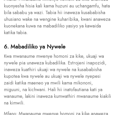
kuonyesha hisia kali kama huzuni au uchangamfu, hata
bila sababu ya wazi. Tabia hii inaweza kusababisha
uhusiano wake na wengine kuharibika, kwani anaweza
kuonekana kuwa na mabadiliko yasiyo ya kawaida
katika tabia.
6. Mabadiliko ya Nywele
Kwa mwanaume mwenye homoni za kike, ukuaji wa
nywele pia unaweza kubadilika. Estrojeni inapozidi,
inaweza kuathiri ukuaji wa nywele na kusababisha
kupotea kwa nywele au ukuaji wa nywele nyepesi
zaidi katika maeneo ya mwili kama mikononi,
miguuni, na kichwani. Hali hii inatofautiana kati ya
wanaume, lakini inaweza kumwathiri mwanaume kiakili
na kimwili.
Mfano: Mwanaume mwenye homoni za kike anaweza