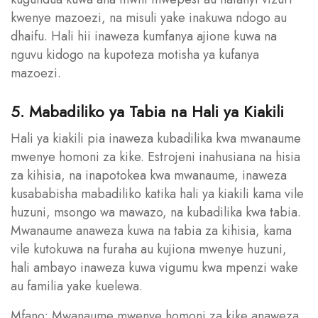
kwenye mazoezi, na misuli yake inakuwa ndogo au
dhaifu. Hali hii inaweza kumfanya ajione kuwa na
nguvu kidogo na kupoteza motisha ya kufanya
mazoezi.
5. Mabadiliko ya Tabia na Hali ya Kiakili
Hali ya kiakili pia inaweza kubadilika kwa mwanaume
mwenye homoni za kike. Estrojeni inahusiana na hisia
za kihisia, na inapotokea kwa mwanaume, inaweza
kusababisha mabadiliko katika hali ya kiakili kama vile
huzuni, msongo wa mawazo, na kubadilika kwa tabia.
Mwanaume anaweza kuwa na tabia za kihisia, kama
vile kutokuwa na furaha au kujiona mwenye huzuni,
hali ambayo inaweza kuwa vigumu kwa mpenzi wake
au familia yake kuelewa.
Mfano: Mwanaume mwenye homoni za kike anaweza