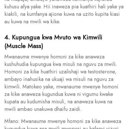
kuhusu afya yake. Hii inaweza pia kuathiri hali yake ya
kiakili, na kumfanya ajione kuwa na uzito kupita kiasi
au kuwa na mwili wa kike.
4. Kupungua kwa Mvuto wa Kimwili
(Muscle Mass)
Mwanaume mwenye homoni za kike anaweza
kushuhudia kupungua kwa misuli na nguvu za mwili.
Homoni za kike huathiri uzalishaji wa testosterone,
ambayo inahusika na ukuaji wa misuli na nguvu za
kimwili. Matokeo yake, mwanaume mwenye homoni
za kike anaweza kugundua kuwa ni vigumu kwake
kupata au kudumisha misuli, na anaweza kuwa na
mwili ambao unakuwa dhaifu zaidi.
Mfano: Mwanaume mwenye homoni za kike anaweza
kugundua kuwa ana mwili mwepesi au hafanyi vizuri