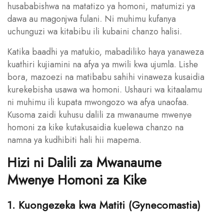
husababishwa na matatizo ya homoni, matumizi ya
dawa au magonjwa fulani. Ni muhimu kufanya
uchunguzi wa kitabibu ili kubaini chanzo halisi.
Katika baadhi ya matukio, mabadiliko haya yanaweza
kuathiri kujiamini na afya ya mwili kwa ujumla. Lishe
bora, mazoezi na matibabu sahihi vinaweza kusaidia
kurekebisha usawa wa homoni. Ushauri wa kitaalamu
ni muhimu ili kupata mwongozo wa afya unaofaa.
Kusoma zaidi kuhusu dalili za mwanaume mwenye
homoni za kike kutakusaidia kuelewa chanzo na
namna ya kudhibiti hali hii mapema.
Hizi ni Dalili za Mwanaume
Mwenye Homoni za Kike
1. Kuongezeka kwa Matiti (Gynecomastia)