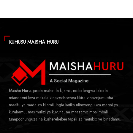
KUHUSU MAISHA HURU
Maisha Huru
, jarida mahiri la kijamii, ndilo lengwa lako la
mtandaoni kwa makala zinazochochea fikira zinazojumuisha
maelfu ya mada za kijamii. Ingia katika ulimwengu wa maoni ya
kufahamu, masimulizi ya kuvutia, na mitazamo mbalimbali
tunapochunguza na kusherehekea tapeli za matukio ya binadamu.