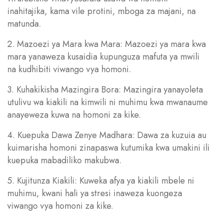
inahitajika, kama vile protini, mboga za majani, na
matunda.
2. Mazoezi ya Mara kwa Mara: Mazoezi ya mara kwa
mara yanaweza kusaidia kupunguza mafuta ya mwili
na kudhibiti viwango vya homoni.
3. Kuhakikisha Mazingira Bora: Mazingira yanayoleta
utulivu wa kiakili na kimwili ni muhimu kwa mwanaume
anayeweza kuwa na homoni za kike.
4. Kuepuka Dawa Zenye Madhara: Dawa za kuzuia au
kuimarisha homoni zinapaswa kutumika kwa umakini ili
kuepuka mabadiliko makubwa.
5. Kujitunza Kiakili: Kuweka afya ya kiakili mbele ni
muhimu, kwani hali ya stresi inaweza kuongeza
viwango vya homoni za kike.