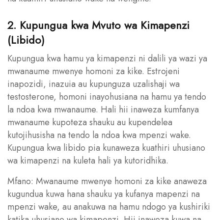
2. Kupungua kwa Mvuto wa Kimapenzi
(Libido)
Kupungua kwa hamu ya kimapenzi ni dalili ya wazi ya
mwanaume mwenye homoni za kike. Estrojeni
inapozidi, inazuia au kupunguza uzalishaji wa
testosterone, homoni inayohusiana na hamu ya tendo
la ndoa kwa mwanaume. Hali hii inaweza kumfanya
mwanaume kupoteza shauku au kupendelea
kutojihusisha na tendo la ndoa kwa mpenzi wake.
Kupungua kwa libido pia kunaweza kuathiri uhusiano
wa kimapenzi na kuleta hali ya kutoridhika.
Mfano: Mwanaume mwenye homoni za kike anaweza
kugundua kuwa hana shauku ya kufanya mapenzi na
mpenzi wake, au anakuwa na hamu ndogo ya kushiriki
katika uhusiano wa kimapenzi. Hii inaweza kuwa na