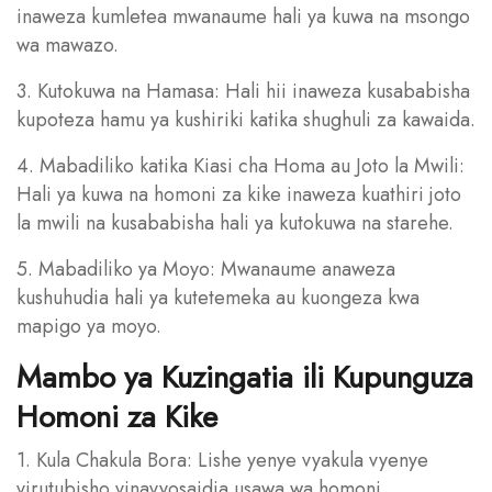
inaweza kumletea mwanaume hali ya kuwa na msongo
wa mawazo.
3. Kutokuwa na Hamasa: Hali hii inaweza kusababisha
kupoteza hamu ya kushiriki katika shughuli za kawaida.
4. Mabadiliko katika Kiasi cha Homa au Joto la Mwili:
Hali ya kuwa na homoni za kike inaweza kuathiri joto
la mwili na kusababisha hali ya kutokuwa na starehe.
5. Mabadiliko ya Moyo: Mwanaume anaweza
kushuhudia hali ya kutetemeka au kuongeza kwa
mapigo ya moyo.
Mambo ya Kuzingatia ili Kupunguza
Homoni za Kike
1. Kula Chakula Bora: Lishe yenye vyakula vyenye
virutubisho vinavyosaidia usawa wa homoni