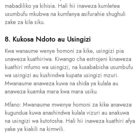
mabadiliko ya kihisia. Hali hii inaweza kumletea
usumbufu mkubwa na kumfanya asifurahie shughuli
zake za kila siku.
8. Kukosa Ndoto au Usingizi
Kwa wanaume wenye homoni za kike, usingizi pia
unaweza kuathiriwa. Kiwango cha estrojeni kinaweza
kuathiri mfumo wa usingizi, na kusababisha usumbufu
wa usingizi au kushindwa kupata usingizi mzuri.
Mwanaume anaweza kuwa na shida ya kulala au
anaweza kuamka mara kwa mara usiku.
Mfano: Mwanaume mwenye homoni za kike anaweza
kugundua kuwa anashindwa kulala vizuri au anakuwa
na usingizi wa kutotosha. Hali hii inaweza kuathiri afya
yake ya kiakili na kimwili.