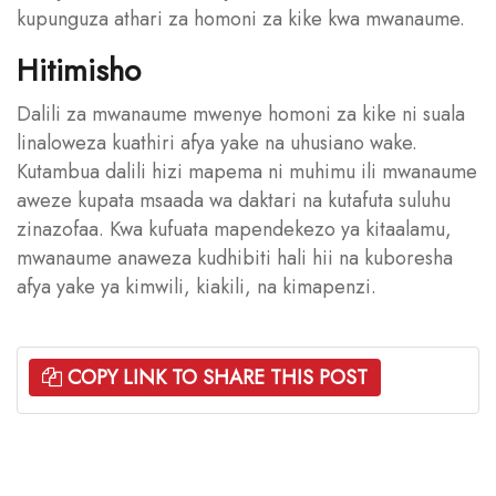
kupunguza athari za homoni za kike kwa mwanaume.
Hitimisho
Dalili za mwanaume mwenye homoni za kike ni suala
linaloweza kuathiri afya yake na uhusiano wake.
Kutambua dalili hizi mapema ni muhimu ili mwanaume
aweze kupata msaada wa daktari na kutafuta suluhu
zinazofaa. Kwa kufuata mapendekezo ya kitaalamu,
mwanaume anaweza kudhibiti hali hii na kuboresha
afya yake ya kimwili, kiakili, na kimapenzi.
COPY LINK TO SHARE THIS POST