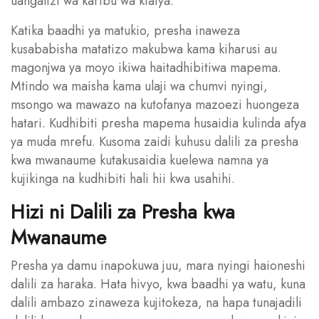
uangalizi wa karibu wa kiafya.
Katika baadhi ya matukio, presha inaweza
kusababisha matatizo makubwa kama kiharusi au
magonjwa ya moyo ikiwa haitadhibitiwa mapema.
Mtindo wa maisha kama ulaji wa chumvi nyingi,
msongo wa mawazo na kutofanya mazoezi huongeza
hatari. Kudhibiti presha mapema husaidia kulinda afya
ya muda mrefu. Kusoma zaidi kuhusu dalili za presha
kwa mwanaume kutakusaidia kuelewa namna ya
kujikinga na kudhibiti hali hii kwa usahihi.
Hizi ni Dalili za Presha kwa
Mwanaume
Presha ya damu inapokuwa juu, mara nyingi haioneshi
dalili za haraka. Hata hivyo, kwa baadhi ya watu, kuna
dalili ambazo zinaweza kujitokeza, na hapa tunajadili