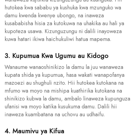
hutokea kwa sababu ya kushuka kwa mzunguko wa
damu kwenda kwenye ubongo, na inaweza
kusababisha hisia za kutokuwa na uhakika au hali ya
kupoteza usawa. Kizunguzungu ni dalili inayoweza
kuwa hatari ikiwa haichukuliwi hatua mapema.
3. Kupumua Kwa Ugumu au Kidogo
Wanaume wanaoshinikizo la damu la juu wanaweza
kupata shida ya kupumua, hasa wakati wanapofanya
mazoezi au shughuli nzito. Hii hutokea kutokana na
mfumo wa moyo na mishipa kuathirika kutokana na
shinikizo kubwa la damu, ambalo linaweza kupunguza
ufanisi wa moyo katika kusukuma damu. Dalili hii
inaweza kuambatana na uchovu au udhaifu.
4. Maumivu ya Kifua