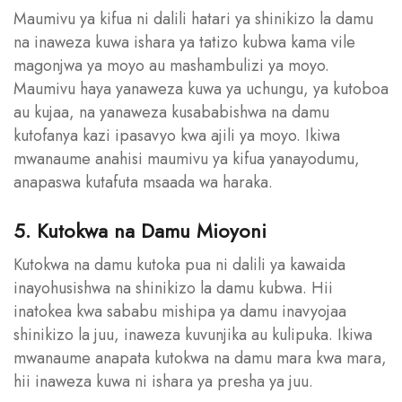
Maumivu ya kifua ni dalili hatari ya shinikizo la damu
na inaweza kuwa ishara ya tatizo kubwa kama vile
magonjwa ya moyo au mashambulizi ya moyo.
Maumivu haya yanaweza kuwa ya uchungu, ya kutoboa
au kujaa, na yanaweza kusababishwa na damu
kutofanya kazi ipasavyo kwa ajili ya moyo. Ikiwa
mwanaume anahisi maumivu ya kifua yanayodumu,
anapaswa kutafuta msaada wa haraka.
5. Kutokwa na Damu Mioyoni
Kutokwa na damu kutoka pua ni dalili ya kawaida
inayohusishwa na shinikizo la damu kubwa. Hii
inatokea kwa sababu mishipa ya damu inavyojaa
shinikizo la juu, inaweza kuvunjika au kulipuka. Ikiwa
mwanaume anapata kutokwa na damu mara kwa mara,
hii inaweza kuwa ni ishara ya presha ya juu.