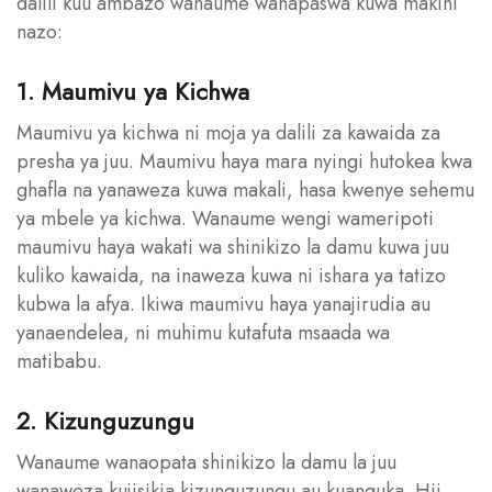
dalili kuu ambazo wanaume wanapaswa kuwa makini
nazo:
1. Maumivu ya Kichwa
Maumivu ya kichwa ni moja ya dalili za kawaida za
presha ya juu. Maumivu haya mara nyingi hutokea kwa
ghafla na yanaweza kuwa makali, hasa kwenye sehemu
ya mbele ya kichwa. Wanaume wengi wameripoti
maumivu haya wakati wa shinikizo la damu kuwa juu
kuliko kawaida, na inaweza kuwa ni ishara ya tatizo
kubwa la afya. Ikiwa maumivu haya yanajirudia au
yanaendelea, ni muhimu kutafuta msaada wa
matibabu.
2. Kizunguzungu
Wanaume wanaopata shinikizo la damu la juu
wanaweza kujisikia kizunguzungu au kuanguka. Hii