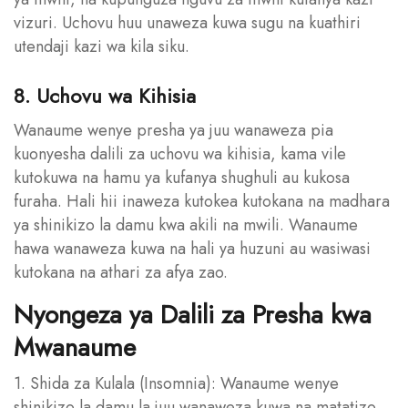
vizuri. Uchovu huu unaweza kuwa sugu na kuathiri
utendaji kazi wa kila siku.
8. Uchovu wa Kihisia
Wanaume wenye presha ya juu wanaweza pia
kuonyesha dalili za uchovu wa kihisia, kama vile
kutokuwa na hamu ya kufanya shughuli au kukosa
furaha. Hali hii inaweza kutokea kutokana na madhara
ya shinikizo la damu kwa akili na mwili. Wanaume
hawa wanaweza kuwa na hali ya huzuni au wasiwasi
kutokana na athari za afya zao.
Nyongeza ya Dalili za Presha kwa
Mwanaume
1. Shida za Kulala (Insomnia): Wanaume wenye
shinikizo la damu la juu wanaweza kuwa na matatizo