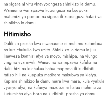
na sigara ni vitu vinavyoongeza shinikizo la damu.
Wanaume wanapaswa kupunguza au kuepuka
matumizi ya pombe na sigara ili kupunguza hatari ya
shinikizo la damu.
Hitimisho
Dalili za presha kwa mwanaume ni muhimu kutambua
na kuzichukulia kwa uzito. Shinikizo la damu la juu
linaweza kuathiri afya ya moyo, mishipa, na viungo
vingine vya mwili. Wanaume wanapaswa kufahamu
dalili hizi na kuchukua hatua mapema ili kudhibiti
tatizo hili na kuepuka madhara makubwa ya kiafya.
Kupima shinikizo la damu mara kwa mara, kula vyakula
vyenye afya, na kufanya mazoezi ni hatua muhimu za
kudumisha afya bora na kudhibiti presha ya damu.