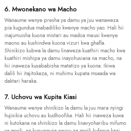
6. Mwonekano wa Macho
Wanaume wenye presha ya damu ya juu wanaweza
pia kugundua mabadiliko kwenye macho yao. Hali hii
inajumuisha kuona mistari au madoa meusi kwenye
maono au kushindwa kuona vizuri kwa ghafla.
Shinikizo kubwa la damu linaweza kuathiri macho kwa
kuathiri mishipa ya damu inayohusiana na macho, na
hii inaweza kusababisha matatizo ya kuona. Ikiwa
dalili hii itajitokeza, ni muhimu kupata msaada wa
daktari haraka.
7. Uchovu wa Kupita Kiasi
Wanaume wenye shinikizo la damu la juu mara nyingi
hujisikia uchovu au kudhoofika. Hali hii inaweza kuwa
ni kutokana na shinikizo la damu linavyoharibu mifumo
ya mwili, na kupunguza nguvu za mwili kufanya kazi