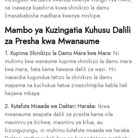
na inaweza kuashiria kuwa shinikizo la damu
limesababisha madhara kwenye mishipa.
Mambo ya Kuzingatia Kuhusu Dalili
za Presha kwa Mwanaume
1. Kupima Shinikizo la Damu Mara kwa Mara:
Ni
muhimu kwa wanaume kupima shinikizo la damu mara
kwa mara, hata kama hawana dalili za wazi. Hii
inasaidia kugundua tatizo la shinikizo la damu
mapema na kuchukua hatua zinazohitajika kabla hali
haijawa mbaya.
2. Kutafuta Msaada wa Daktari Haraka:
Ikiwa
mwanaume anapata dalili za presha kama vile
maumivu ya kichwa, maumivu ya kifua, au
kizunguzungu, ni muhimu kutafuta msaada wa haraka.