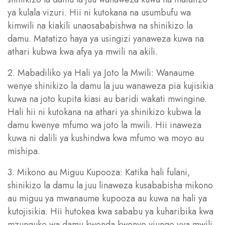
ya kulala vizuri. Hii ni kutokana na usumbufu wa
kimwili na kiakili unaosababishwa na shinikizo la
damu. Matatizo haya ya usingizi yanaweza kuwa na
athari kubwa kwa afya ya mwili na akili.
2. Mabadiliko ya Hali ya Joto la Mwili: Wanaume
wenye shinikizo la damu la juu wanaweza pia kujisikia
kuwa na joto kupita kiasi au baridi wakati mwingine.
Hali hii ni kutokana na athari ya shinikizo kubwa la
damu kwenye mfumo wa joto la mwili. Hii inaweza
kuwa ni dalili ya kushindwa kwa mfumo wa moyo au
mishipa.
3. Mikono au Miguu Kupooza: Katika hali fulani,
shinikizo la damu la juu linaweza kusababisha mikono
au miguu ya mwanaume kupooza au kuwa na hali ya
kutojisikia. Hii hutokea kwa sababu ya kuharibika kwa
mzunguko wa damu kwenda kwenye viungo vya mwili,