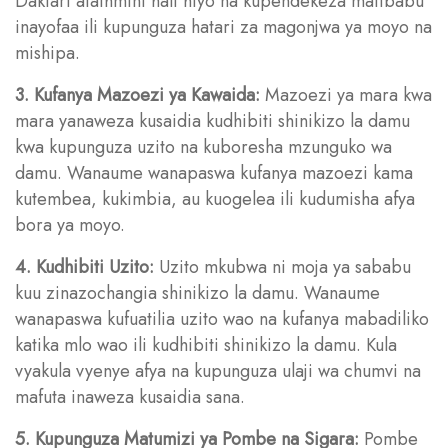
Daktari atathmini hali hiyo na kupendekeza matibabu
inayofaa ili kupunguza hatari za magonjwa ya moyo na
mishipa.
3. Kufanya Mazoezi ya Kawaida:
Mazoezi ya mara kwa
mara yanaweza kusaidia kudhibiti shinikizo la damu
kwa kupunguza uzito na kuboresha mzunguko wa
damu. Wanaume wanapaswa kufanya mazoezi kama
kutembea, kukimbia, au kuogelea ili kudumisha afya
bora ya moyo.
4. Kudhibiti Uzito:
Uzito mkubwa ni moja ya sababu
kuu zinazochangia shinikizo la damu. Wanaume
wanapaswa kufuatilia uzito wao na kufanya mabadiliko
katika mlo wao ili kudhibiti shinikizo la damu. Kula
vyakula vyenye afya na kupunguza ulaji wa chumvi na
mafuta inaweza kusaidia sana.
5. Kupunguza Matumizi ya Pombe na Sigara:
Pombe