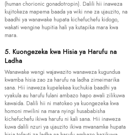
(human chorionic gonadotropin). Dalili hii inaweza
kujitokeza mapema baada ya wiki nne za ujauzito, na
baadhi ya wanawake hupata kichefuchefu kidogo,
wakati wengine hupitia hali ya kutapika mara kwa
mara.
5. Kuongezeka kwa Hisia ya Harufu na
Ladha
Wanawake wengi wajawazito wanaweza kugundua
kwamba hisia zao za harufu na ladha zimeimarika
sana. Hii inaweza kupelekea kuchukia baadhi ya
vyakula au harufu fulani ambazo hapo awali zilikuwa
kawaida. Dalili hii ni matokeo ya kuongezeka kwa
homoni mwilini na mara nyingi husababisha
kichefuchefu ikiwa harufu ni kali sana. Hii inaweza
kuwa dalili nzuri ya ujauzito ikiwa mwanamke hupata
hisia tofauti za ladha na harufu ambazo hazikuwa