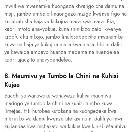
mwili wa mwanamke huongeza kiwango cha damu na
maji, jambo ambalo linaongeza mzigo kwenye figo na
kusababisha haja ya kukojoa mara kwa mara. Pia,
kadri mtoto anavyokua, kuna shinikizo zaidi kwenye
kibofu cha mkojo, jambo linalosababisha mwanamke
kuwa na haja ya kukojoa mara kwa mara. Hii ni dalili
ya kawaida ambayo huanza mapema na huendelea
kadri ujauzito unavyoendelea.
8. Maumivu ya Tumbo la Chini na Kuhisi
Kujaa
Baadhi ya wanawake wanaweza kuhisi maumivu
madogo ya tumbo la chini na kuhisi tumbo kuwa
limejaa. Hii hutokea kutokana na kuongezeka kwa
mtiririko wa damu kwenye uterasi na ni dalili ya mwili
kujiandaa kwa mchakato wa kukua kwa kijusi. Maumivu