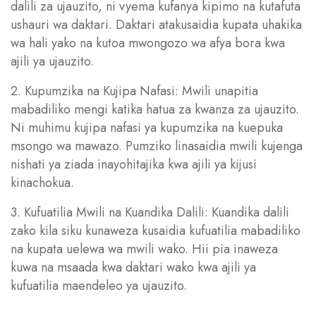
dalili za ujauzito, ni vyema kufanya kipimo na kutafuta
ushauri wa daktari. Daktari atakusaidia kupata uhakika
wa hali yako na kutoa mwongozo wa afya bora kwa
ajili ya ujauzito.
2. Kupumzika na Kujipa Nafasi: Mwili unapitia
mabadiliko mengi katika hatua za kwanza za ujauzito.
Ni muhimu kujipa nafasi ya kupumzika na kuepuka
msongo wa mawazo. Pumziko linasaidia mwili kujenga
nishati ya ziada inayohitajika kwa ajili ya kijusi
kinachokua.
3. Kufuatilia Mwili na Kuandika Dalili: Kuandika dalili
zako kila siku kunaweza kusaidia kufuatilia mabadiliko
na kupata uelewa wa mwili wako. Hii pia inaweza
kuwa na msaada kwa daktari wako kwa ajili ya
kufuatilia maendeleo ya ujauzito.