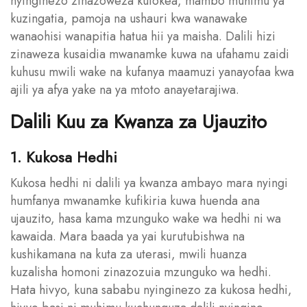
nyinginezo zinazoweza kutokea, mambo muhimu ya
kuzingatia, pamoja na ushauri kwa wanawake
wanaohisi wanapitia hatua hii ya maisha. Dalili hizi
zinaweza kusaidia mwanamke kuwa na ufahamu zaidi
kuhusu mwili wake na kufanya maamuzi yanayofaa kwa
ajili ya afya yake na ya mtoto anayetarajiwa.
Dalili Kuu za Kwanza za Ujauzito
1. Kukosa Hedhi
Kukosa hedhi ni dalili ya kwanza ambayo mara nyingi
humfanya mwanamke kufikiria kuwa huenda ana
ujauzito, hasa kama mzunguko wake wa hedhi ni wa
kawaida. Mara baada ya yai kurutubishwa na
kushikamana na kuta za uterasi, mwili huanza
kuzalisha homoni zinazozuia mzunguko wa hedhi.
Hata hivyo, kuna sababu nyinginezo za kukosa hedhi,