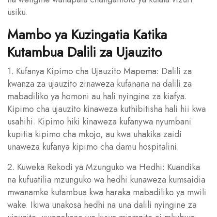
usiku.
Mambo ya Kuzingatia Katika
Kutambua Dalili za Ujauzito
1. Kufanya Kipimo cha Ujauzito Mapema: Dalili za
kwanza za ujauzito zinaweza kufanana na dalili za
mabadiliko ya homoni au hali nyingine za kiafya.
Kipimo cha ujauzito kinaweza kuthibitisha hali hii kwa
usahihi. Kipimo hiki kinaweza kufanywa nyumbani
kupitia kipimo cha mkojo, au kwa uhakika zaidi
unaweza kufanya kipimo cha damu hospitalini.
2. Kuweka Rekodi ya Mzunguko wa Hedhi: Kuandika
na kufuatilia mzunguko wa hedhi kunaweza kumsaidia
mwanamke kutambua kwa haraka mabadiliko ya mwili
wake. Ikiwa unakosa hedhi na una dalili nyingine za