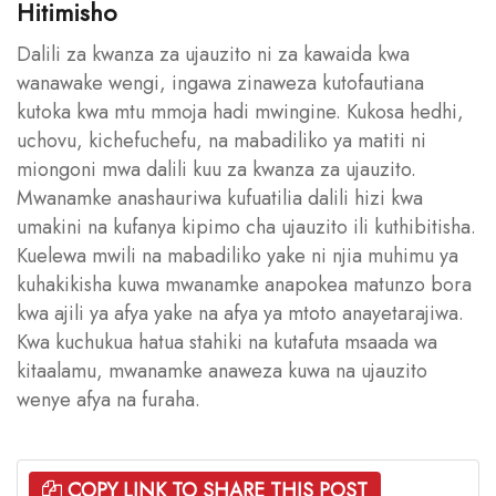
Hitimisho
Dalili za kwanza za ujauzito ni za kawaida kwa
wanawake wengi, ingawa zinaweza kutofautiana
kutoka kwa mtu mmoja hadi mwingine. Kukosa hedhi,
uchovu, kichefuchefu, na mabadiliko ya matiti ni
miongoni mwa dalili kuu za kwanza za ujauzito.
Mwanamke anashauriwa kufuatilia dalili hizi kwa
umakini na kufanya kipimo cha ujauzito ili kuthibitisha.
Kuelewa mwili na mabadiliko yake ni njia muhimu ya
kuhakikisha kuwa mwanamke anapokea matunzo bora
kwa ajili ya afya yake na afya ya mtoto anayetarajiwa.
Kwa kuchukua hatua stahiki na kutafuta msaada wa
kitaalamu, mwanamke anaweza kuwa na ujauzito
wenye afya na furaha.
COPY LINK TO SHARE THIS POST