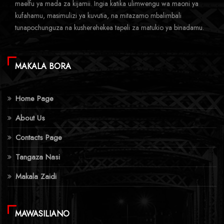
maelfu ya mada za kijamii. Ingia katika ulimwengu wa maoni ya
kufahamu, masimulizi ya kuvutia, na mitazamo mbalimbali
tunapochunguza na kusherehekea tapeli za matukio ya binadamu.
MAKALA BORA
Home Page
About Us
Contacts Page
Tangaza Nasi
Makala Zaidi
MAWASILIANO