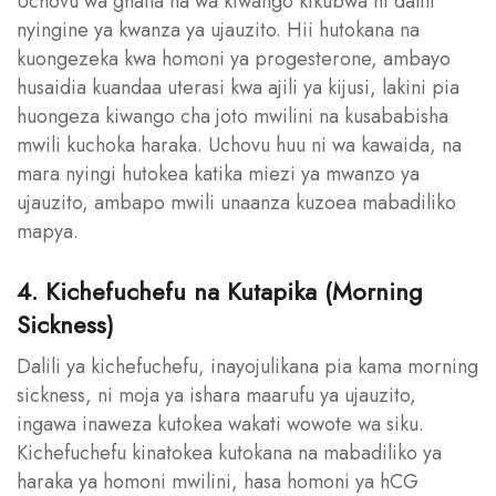
Uchovu wa ghafla na wa kiwango kikubwa ni dalili
nyingine ya kwanza ya ujauzito. Hii hutokana na
kuongezeka kwa homoni ya progesterone, ambayo
husaidia kuandaa uterasi kwa ajili ya kijusi, lakini pia
huongeza kiwango cha joto mwilini na kusababisha
mwili kuchoka haraka. Uchovu huu ni wa kawaida, na
mara nyingi hutokea katika miezi ya mwanzo ya
ujauzito, ambapo mwili unaanza kuzoea mabadiliko
mapya.
4. Kichefuchefu na Kutapika (Morning
Sickness)
Dalili ya kichefuchefu, inayojulikana pia kama morning
sickness, ni moja ya ishara maarufu ya ujauzito,
ingawa inaweza kutokea wakati wowote wa siku.
Kichefuchefu kinatokea kutokana na mabadiliko ya
haraka ya homoni mwilini, hasa homoni ya hCG