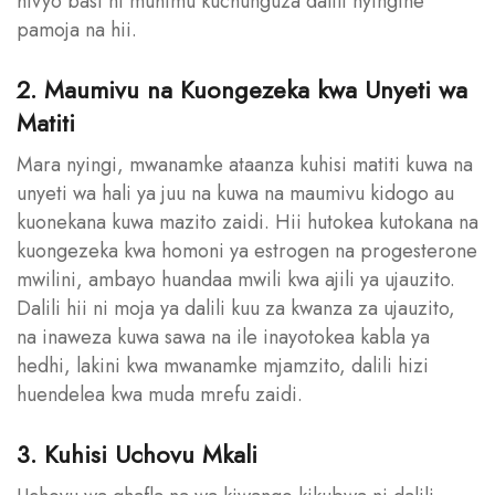
hivyo basi ni muhimu kuchunguza dalili nyingine
pamoja na hii.
2. Maumivu na Kuongezeka kwa Unyeti wa
Matiti
Mara nyingi, mwanamke ataanza kuhisi matiti kuwa na
unyeti wa hali ya juu na kuwa na maumivu kidogo au
kuonekana kuwa mazito zaidi. Hii hutokea kutokana na
kuongezeka kwa homoni ya estrogen na progesterone
mwilini, ambayo huandaa mwili kwa ajili ya ujauzito.
Dalili hii ni moja ya dalili kuu za kwanza za ujauzito,
na inaweza kuwa sawa na ile inayotokea kabla ya
hedhi, lakini kwa mwanamke mjamzito, dalili hizi
huendelea kwa muda mrefu zaidi.
3. Kuhisi Uchovu Mkali