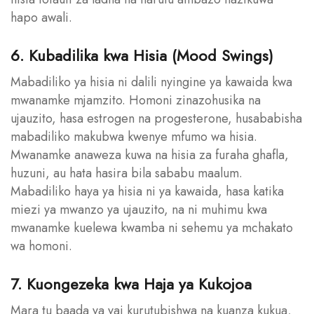
hapo awali.
6. Kubadilika kwa Hisia (Mood Swings)
Mabadiliko ya hisia ni dalili nyingine ya kawaida kwa
mwanamke mjamzito. Homoni zinazohusika na
ujauzito, hasa estrogen na progesterone, husababisha
mabadiliko makubwa kwenye mfumo wa hisia.
Mwanamke anaweza kuwa na hisia za furaha ghafla,
huzuni, au hata hasira bila sababu maalum.
Mabadiliko haya ya hisia ni ya kawaida, hasa katika
miezi ya mwanzo ya ujauzito, na ni muhimu kwa
mwanamke kuelewa kwamba ni sehemu ya mchakato
wa homoni.
7. Kuongezeka kwa Haja ya Kukojoa
Mara tu baada ya yai kurutubishwa na kuanza kukua,