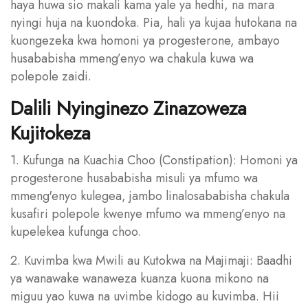
haya huwa sio makali kama yale ya hedhi, na mara
nyingi huja na kuondoka. Pia, hali ya kujaa hutokana na
kuongezeka kwa homoni ya progesterone, ambayo
husababisha mmeng’enyo wa chakula kuwa wa
polepole zaidi.
Dalili Nyinginezo Zinazoweza
Kujitokeza
1. Kufunga na Kuachia Choo (Constipation): Homoni ya
progesterone husababisha misuli ya mfumo wa
mmeng'enyo kulegea, jambo linalosababisha chakula
kusafiri polepole kwenye mfumo wa mmeng’enyo na
kupelekea kufunga choo.
2. Kuvimba kwa Mwili au Kutokwa na Majimaji: Baadhi
ya wanawake wanaweza kuanza kuona mikono na
miguu yao kuwa na uvimbe kidogo au kuvimba. Hii