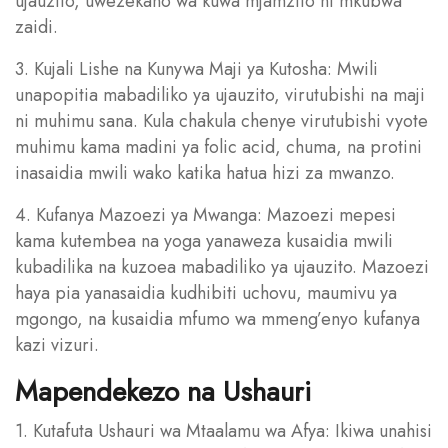
ujauzito, uwezekano wa kuwa mjamzito ni mkubwa
zaidi.
3. Kujali Lishe na Kunywa Maji ya Kutosha: Mwili
unapopitia mabadiliko ya ujauzito, virutubishi na maji
ni muhimu sana. Kula chakula chenye virutubishi vyote
muhimu kama madini ya folic acid, chuma, na protini
inasaidia mwili wako katika hatua hizi za mwanzo.
4. Kufanya Mazoezi ya Mwanga: Mazoezi mepesi
kama kutembea na yoga yanaweza kusaidia mwili
kubadilika na kuzoea mabadiliko ya ujauzito. Mazoezi
haya pia yanasaidia kudhibiti uchovu, maumivu ya
mgongo, na kusaidia mfumo wa mmeng’enyo kufanya
kazi vizuri.
Mapendekezo na Ushauri
1. Kutafuta Ushauri wa Mtaalamu wa Afya: Ikiwa unahisi