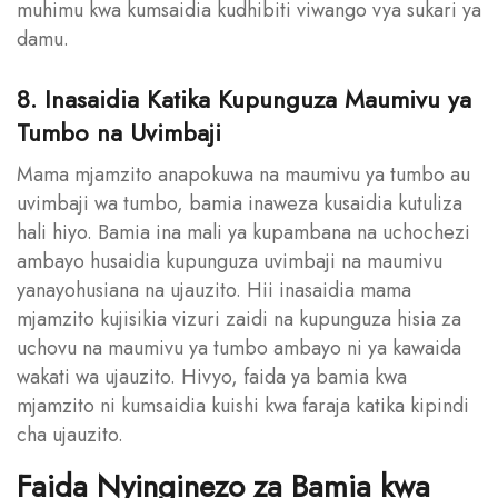
muhimu kwa kumsaidia kudhibiti viwango vya sukari ya
damu.
8. Inasaidia Katika Kupunguza Maumivu ya
Tumbo na Uvimbaji
Mama mjamzito anapokuwa na maumivu ya tumbo au
uvimbaji wa tumbo, bamia inaweza kusaidia kutuliza
hali hiyo. Bamia ina mali ya kupambana na uchochezi
ambayo husaidia kupunguza uvimbaji na maumivu
yanayohusiana na ujauzito. Hii inasaidia mama
mjamzito kujisikia vizuri zaidi na kupunguza hisia za
uchovu na maumivu ya tumbo ambayo ni ya kawaida
wakati wa ujauzito. Hivyo, faida ya bamia kwa
mjamzito ni kumsaidia kuishi kwa faraja katika kipindi
cha ujauzito.
Faida Nyinginezo za Bamia kwa