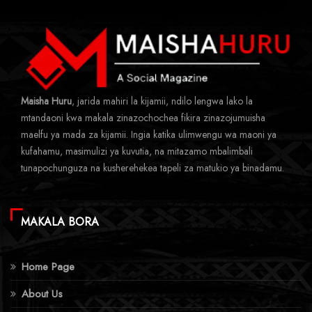
Maisha Huru
, jarida mahiri la kijamii, ndilo lengwa lako la
mtandaoni kwa makala zinazochochea fikira zinazojumuisha
maelfu ya mada za kijamii. Ingia katika ulimwengu wa maoni ya
kufahamu, masimulizi ya kuvutia, na mitazamo mbalimbali
tunapochunguza na kusherehekea tapeli za matukio ya binadamu.
MAKALA BORA
Home Page
About Us