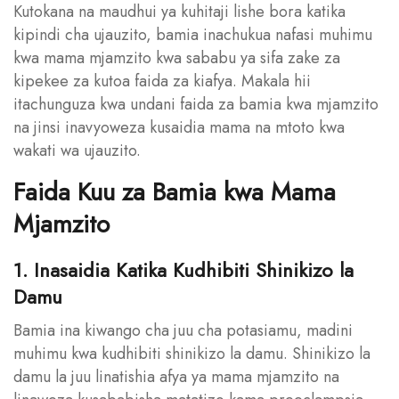
Kutokana na maudhui ya kuhitaji lishe bora katika
kipindi cha ujauzito, bamia inachukua nafasi muhimu
kwa mama mjamzito kwa sababu ya sifa zake za
kipekee za kutoa faida za kiafya. Makala hii
itachunguza kwa undani faida za bamia kwa mjamzito
na jinsi inavyoweza kusaidia mama na mtoto kwa
wakati wa ujauzito.
Faida Kuu za Bamia kwa Mama
Mjamzito
1. Inasaidia Katika Kudhibiti Shinikizo la
Damu
Bamia ina kiwango cha juu cha potasiamu, madini
muhimu kwa kudhibiti shinikizo la damu. Shinikizo la
damu la juu linatishia afya ya mama mjamzito na