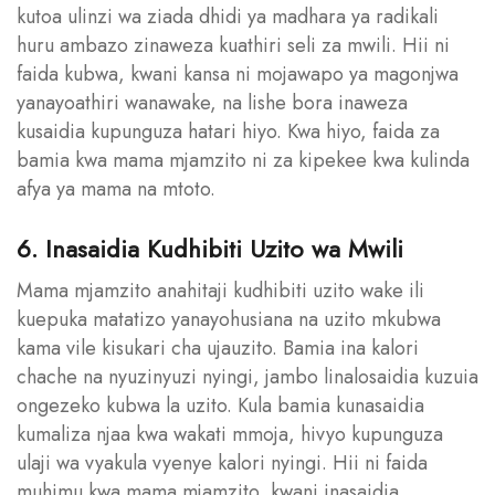
kutoa ulinzi wa ziada dhidi ya madhara ya radikali
huru ambazo zinaweza kuathiri seli za mwili. Hii ni
faida kubwa, kwani kansa ni mojawapo ya magonjwa
yanayoathiri wanawake, na lishe bora inaweza
kusaidia kupunguza hatari hiyo. Kwa hiyo, faida za
bamia kwa mama mjamzito ni za kipekee kwa kulinda
afya ya mama na mtoto.
6. Inasaidia Kudhibiti Uzito wa Mwili
Mama mjamzito anahitaji kudhibiti uzito wake ili
kuepuka matatizo yanayohusiana na uzito mkubwa
kama vile kisukari cha ujauzito. Bamia ina kalori
chache na nyuzinyuzi nyingi, jambo linalosaidia kuzuia
ongezeko kubwa la uzito. Kula bamia kunasaidia
kumaliza njaa kwa wakati mmoja, hivyo kupunguza
ulaji wa vyakula vyenye kalori nyingi. Hii ni faida
muhimu kwa mama mjamzito, kwani inasaidia