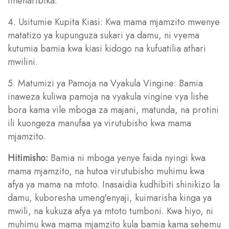
imeharibika.
4. Usitumie Kupita Kiasi: Kwa mama mjamzito mwenye
matatizo ya kupunguza sukari ya damu, ni vyema
kutumia bamia kwa kiasi kidogo na kufuatilia athari
mwilini.
5. Matumizi ya Pamoja na Vyakula Vingine: Bamia
inaweza kuliwa pamoja na vyakula vingine vya lishe
bora kama vile mboga za majani, matunda, na protini
ili kuongeza manufaa ya virutubisho kwa mama
mjamzito.
Hitimisho:
Bamia ni mboga yenye faida nyingi kwa
mama mjamzito, na hutoa virutubisho muhimu kwa
afya ya mama na mtoto. Inasaidia kudhibiti shinikizo la
damu, kuboresha umeng'enyaji, kuimarisha kinga ya
mwili, na kukuza afya ya mtoto tumboni. Kwa hiyo, ni
muhimu kwa mama mjamzito kula bamia kama sehemu