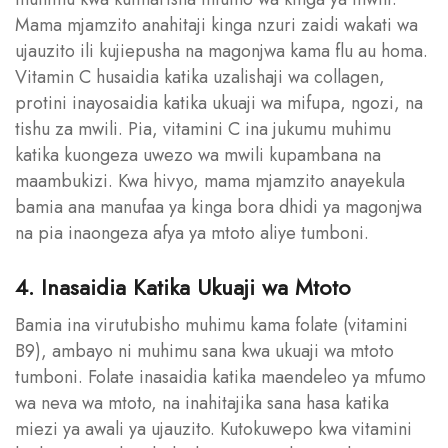
Mama mjamzito anahitaji kinga nzuri zaidi wakati wa
ujauzito ili kujiepusha na magonjwa kama flu au homa.
Vitamin C husaidia katika uzalishaji wa collagen,
protini inayosaidia katika ukuaji wa mifupa, ngozi, na
tishu za mwili. Pia, vitamini C ina jukumu muhimu
katika kuongeza uwezo wa mwili kupambana na
maambukizi. Kwa hivyo, mama mjamzito anayekula
bamia ana manufaa ya kinga bora dhidi ya magonjwa
na pia inaongeza afya ya mtoto aliye tumboni.
4. Inasaidia Katika Ukuaji wa Mtoto
Bamia ina virutubisho muhimu kama folate (vitamini
B9), ambayo ni muhimu sana kwa ukuaji wa mtoto
tumboni. Folate inasaidia katika maendeleo ya mfumo
wa neva wa mtoto, na inahitajika sana hasa katika
miezi ya awali ya ujauzito. Kutokuwepo kwa vitamini