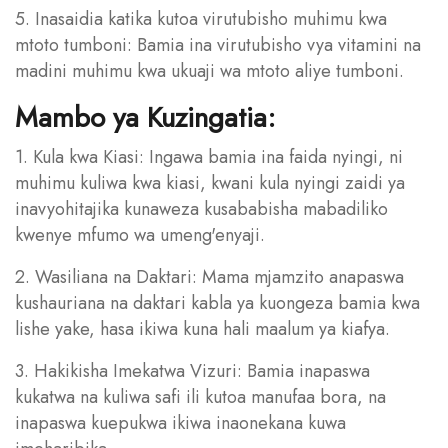
5. Inasaidia katika kutoa virutubisho muhimu kwa
mtoto tumboni: Bamia ina virutubisho vya vitamini na
madini muhimu kwa ukuaji wa mtoto aliye tumboni.
Mambo ya Kuzingatia:
1. Kula kwa Kiasi: Ingawa bamia ina faida nyingi, ni
muhimu kuliwa kwa kiasi, kwani kula nyingi zaidi ya
inavyohitajika kunaweza kusababisha mabadiliko
kwenye mfumo wa umeng'enyaji.
2. Wasiliana na Daktari: Mama mjamzito anapaswa
kushauriana na daktari kabla ya kuongeza bamia kwa
lishe yake, hasa ikiwa kuna hali maalum ya kiafya.
3. Hakikisha Imekatwa Vizuri: Bamia inapaswa
kukatwa na kuliwa safi ili kutoa manufaa bora, na
inapaswa kuepukwa ikiwa inaonekana kuwa