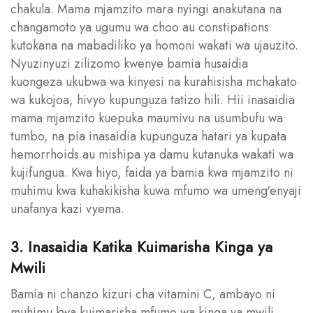
chakula. Mama mjamzito mara nyingi anakutana na
changamoto ya ugumu wa choo au constipations
kutokana na mabadiliko ya homoni wakati wa ujauzito.
Nyuzinyuzi zilizomo kwenye bamia husaidia
kuongeza ukubwa wa kinyesi na kurahisisha mchakato
wa kukojoa, hivyo kupunguza tatizo hili. Hii inasaidia
mama mjamzito kuepuka maumivu na usumbufu wa
tumbo, na pia inasaidia kupunguza hatari ya kupata
hemorrhoids au mishipa ya damu kutanuka wakati wa
kujifungua. Kwa hiyo, faida ya bamia kwa mjamzito ni
muhimu kwa kuhakikisha kuwa mfumo wa umeng'enyaji
unafanya kazi vyema.
3. Inasaidia Katika Kuimarisha Kinga ya
Mwili
Bamia ni chanzo kizuri cha vitamini C, ambayo ni
muhimu kwa kuimarisha mfumo wa kinga ya mwili.