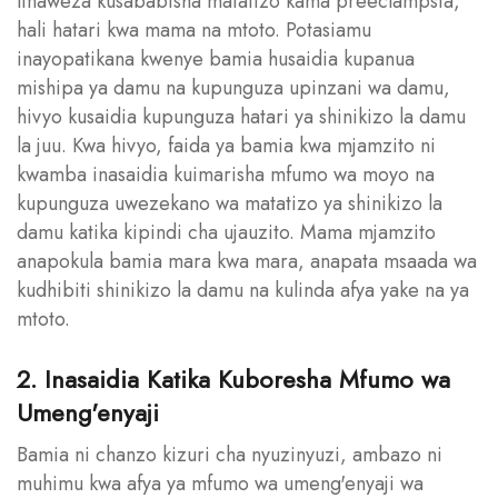
linaweza kusababisha matatizo kama preeclampsia,
hali hatari kwa mama na mtoto. Potasiamu
inayopatikana kwenye bamia husaidia kupanua
mishipa ya damu na kupunguza upinzani wa damu,
hivyo kusaidia kupunguza hatari ya shinikizo la damu
la juu. Kwa hivyo, faida ya bamia kwa mjamzito ni
kwamba inasaidia kuimarisha mfumo wa moyo na
kupunguza uwezekano wa matatizo ya shinikizo la
damu katika kipindi cha ujauzito. Mama mjamzito
anapokula bamia mara kwa mara, anapata msaada wa
kudhibiti shinikizo la damu na kulinda afya yake na ya
mtoto.
2. Inasaidia Katika Kuboresha Mfumo wa
Umeng'enyaji
Bamia ni chanzo kizuri cha nyuzinyuzi, ambazo ni
muhimu kwa afya ya mfumo wa umeng'enyaji wa