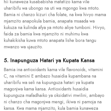
hii kunaweza kusababisha matatizo kama vile
uharibifu wa ubongo na uti wa mgongo kwa mtoto.
Bamia ni chanzo kizuri cha folate, na kwa hivyo mama
mjamzito anapokula bamia, anapata msaada wa
kukuza na kulinda afya ya mtoto aliye tumboni. Hivyo,
faida za bamia kwa mjamzito ni muhimu kwa
kuhakikisha kuwa mtoto anapata lishe bora tangu
mwanzo wa ujauzito.
5. Inapunguza Hatari ya Kupata Kansa
Bamia ina antioxidants kama vile flavonoids, vitamini
C, na vitamini E ambazo husaidia kupambana na
uharibifu wa seli na kupunguza hatari ya kupata
magonjwa kama kansa. Antioxidants husaidia
kupunguza mafadhaiko ya oksidativi mwilini, ambayo
ni chanzo cha magonjwa mengi, ikiwa ni pamoja na
kansa. Kwa mama mjamzito, kula bamia kunaweza