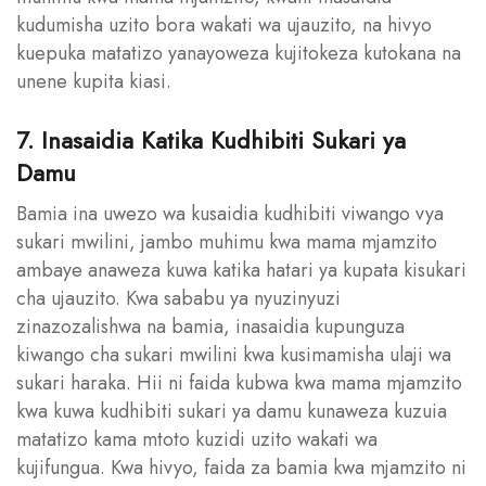
kudumisha uzito bora wakati wa ujauzito, na hivyo
kuepuka matatizo yanayoweza kujitokeza kutokana na
unene kupita kiasi.
7. Inasaidia Katika Kudhibiti Sukari ya
Damu
Bamia ina uwezo wa kusaidia kudhibiti viwango vya
sukari mwilini, jambo muhimu kwa mama mjamzito
ambaye anaweza kuwa katika hatari ya kupata kisukari
cha ujauzito. Kwa sababu ya nyuzinyuzi
zinazozalishwa na bamia, inasaidia kupunguza
kiwango cha sukari mwilini kwa kusimamisha ulaji wa
sukari haraka. Hii ni faida kubwa kwa mama mjamzito
kwa kuwa kudhibiti sukari ya damu kunaweza kuzuia
matatizo kama mtoto kuzidi uzito wakati wa
kujifungua. Kwa hivyo, faida za bamia kwa mjamzito ni