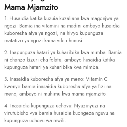
Mama Mjamzito
1. Husaidia katika kuzuia kuzaliana kwa magonjwa ya
ngozi: Bamia ina vitamini na madini ambayo husaidia
kuboresha afya ya ngozi, na hivyo kupunguza
matatizo ya ngozi kama vile chunusi.
2. Inapunguza hatari ya kuharibika kwa mimba: Bamia
ni chanzo kizuri cha folate, ambayo husaidia katika
kupunguza hatari ya kuharibika kwa mimba.
3. Inasaidia kuboresha afya ya meno: Vitamin C
kwenye bamia inasaidia kuboresha afya ya fizi na
meno, ambayo ni muhimu kwa mama mjamzito.
4. Inasaidia kupunguza uchovu: Nyuzinyuzi na
virutubisho vya bamia husaidia kuongeza nguvu na
kupunguza uchovu wa mwili.