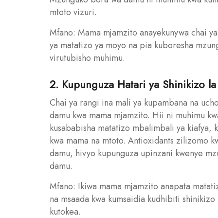
mtoto vizuri.
Mfano: Mama mjamzito anayekunywa chai ya r
ya matatizo ya moyo na pia kuboresha mzung
virutubisho muhimu.
2. Kupunguza Hatari ya Shinikizo l
Chai ya rangi ina mali ya kupambana na uchoc
damu kwa mama mjamzito. Hii ni muhimu kwa 
kusababisha matatizo mbalimbali ya kiafya, 
kwa mama na mtoto. Antioxidants zilizomo kw
damu, hivyo kupunguza upinzani kwenye mzu
damu.
Mfano: Ikiwa mama mjamzito anapata matatizo
na msaada kwa kumsaidia kudhibiti shinikizo
kutokea.