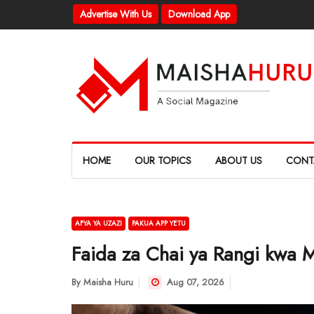
Advertise With Us
Download App
HOME
OUR TOPICS
ABOUT US
CONT
AFYA YA UZAZI
PAKUA APP YETU
Faida za Chai ya Rangi kwa
By
Maisha Huru
Aug 07, 2026