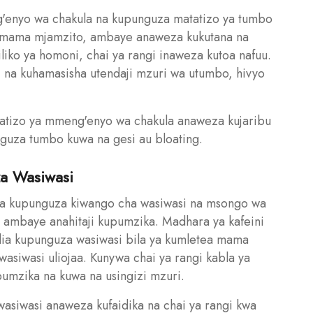
ng'enyo wa chakula na kupunguza matatizo ya tumbo
a mama mjamzito, ambaye anaweza kukutana na
iko ya homoni, chai ya rangi inaweza kutoa nafuu.
i na kuhamasisha utendaji mzuri wa utumbo, hivyo
tizo ya mmeng'enyo wa chakula anaweza kujaribu
unguza tumbo kuwa na gesi au bloating.
za Wasiwasi
aidia kupunguza kiwango cha wasiwasi na msongo wa
mbaye anahitaji kupumzika. Madhara ya kafeini
idia kupunguza wasiwasi bila ya kumletea mama
wasiwasi uliojaa. Kunywa chai ya rangi kabla ya
umzika na kuwa na usingizi mzuri.
asiwasi anaweza kufaidika na chai ya rangi kwa