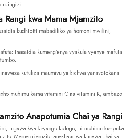
usingizi.
ya Rangi kwa Mama Mjamzito
usaidia kudhibiti mabadiliko ya homoni mwilini,
mafuta: Inasaidia kumeng'enya vyakula vyenye mafuta
 tumbo.
i inaweza kutuliza maumivu ya kichwa yanayotokana
ubisho muhimu kama vitamini C na vitamini K, ambazo
amzito Anapotumia Chai ya Rangi
eini, ingawa kwa kiwango kidogo, ni muhimu kuepuka
ujauzito. Mama mjamzito anashauriwa kunywa chai ya