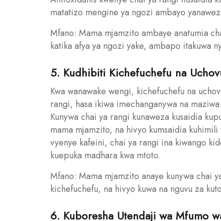
matatizo mengine ya ngozi ambayo yanaweza
Mfano: Mama mjamzito ambaye anatumia chai
katika afya ya ngozi yake, ambapo itakuwa n
5. Kudhibiti Kichefuchefu na Uchov
Kwa wanawake wengi, kichefuchefu na uchovu n
rangi, hasa ikiwa imechanganywa na maziwa au
Kunywa chai ya rangi kunaweza kusaidia kupu
mama mjamzito, na hivyo kumsaidia kuhimili viz
vyenye kafeini, chai ya rangi ina kiwango kid
kuepuka madhara kwa mtoto.
Mfano: Mama mjamzito anaye kunywa chai ya
kichefuchefu, na hivyo kuwa na nguvu za kuto
6. Kuboresha Utendaji wa Mfumo w