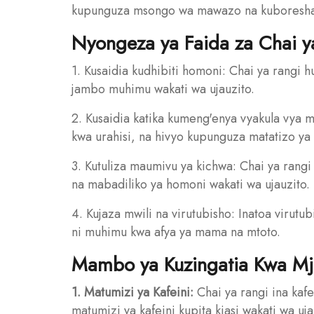
kupunguza msongo wa mawazo na kuboresha 
Nyongeza ya Faida za Chai 
1. Kusaidia kudhibiti homoni: Chai ya rangi h
jambo muhimu wakati wa ujauzito.
2. Kusaidia katika kumeng'enya vyakula vya 
kwa urahisi, na hivyo kupunguza matatizo ya
3. Kutuliza maumivu ya kichwa: Chai ya rang
na mabadiliko ya homoni wakati wa ujauzito.
4. Kujaza mwili na virutubisho: Inatoa virut
ni muhimu kwa afya ya mama na mtoto.
Mambo ya Kuzingatia Kwa Mj
1. Matumizi ya Kafeini:
Chai ya rangi ina kaf
matumizi ya kafeini kupita kiasi wakati wa 