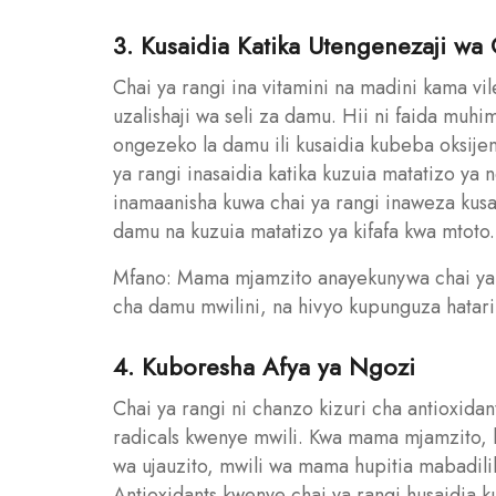
3. Kusaidia Katika Utengenezaji wa
Chai ya rangi ina vitamini na madini kama v
uzalishaji wa seli za damu. Hii ni faida muh
ongezeko la damu ili kusaidia kubeba oksijen
ya rangi inasaidia katika kuzuia matatizo ya 
inamaanisha kuwa chai ya rangi inaweza ku
damu na kuzuia matatizo ya kifafa kwa mtoto.
Mfano: Mama mjamzito anayekunywa chai ya r
cha damu mwilini, na hivyo kupunguza hatari
4. Kuboresha Afya ya Ngozi
Chai ya rangi ni chanzo kizuri cha antioxid
radicals kwenye mwili. Kwa mama mjamzito, 
wa ujauzito, mwili wa mama hupitia mabadili
Antioxidants kwenye chai ya rangi husaidia