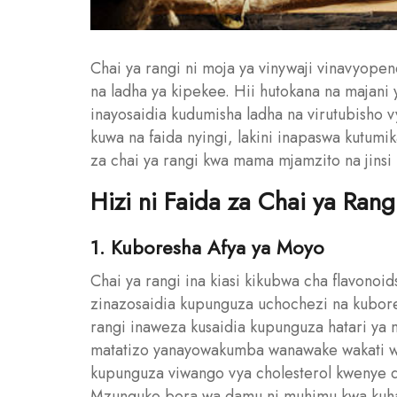
Chai ya rangi ni moja ya vinywaji vinavyopen
na ladha ya kipekee. Hii hutokana na majani
inayosaidia kudumisha ladha na virutubisho 
kuwa na faida nyingi, lakini inapaswa kutumik
za chai ya rangi kwa mama mjamzito na jinsi
Hizi ni Faida za Chai ya Ra
1. Kuboresha Afya ya Moyo
Chai ya rangi ina kiasi kikubwa cha flavonoid
zinazosaidia kupunguza uchochezi na kubor
rangi inaweza kusaidia kupunguza hatari y
matatizo yanayowakumba wanawake wakati wa u
kupunguza viwango vya cholesterol kwenye 
Mzunguko bora wa damu ni muhimu kwa kuhaki