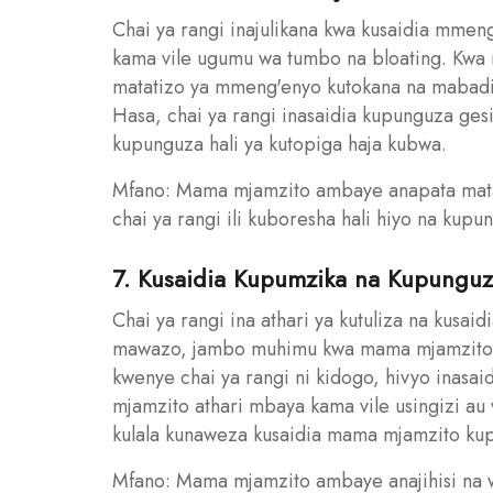
Chai ya rangi inajulikana kwa kusaidia mme
kama vile ugumu wa tumbo na bloating. Kw
matatizo ya mmeng'enyo kutokana na mabadil
Hasa, chai ya rangi inasaidia kupunguza ges
kupunguza hali ya kutopiga haja kubwa.
Mfano: Mama mjamzito ambaye anapata mata
chai ya rangi ili kuboresha hali hiyo na kup
7. Kusaidia Kupumzika na Kupungu
Chai ya rangi ina athari ya kutuliza na kus
mawazo, jambo muhimu kwa mama mjamzito a
kwenye chai ya rangi ni kidogo, hivyo inasa
mjamzito athari mbaya kama vile usingizi au 
kulala kunaweza kusaidia mama mjamzito kup
Mfano: Mama mjamzito ambaye anajihisi na w