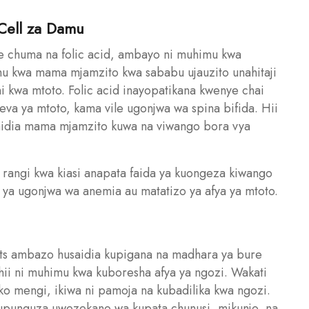
 Cell za Damu
ile chuma na folic acid, ambayo ni muhimu kwa
imu kwa mama mjamzito kwa sababu ujauzito unahitaji
i kwa mtoto. Folic acid inayopatikana kwenye chai
neva ya mtoto, kama vile ugonjwa wa spina bifida. Hii
saidia mama mjamzito kuwa na viwango bora vya
angi kwa kiasi anapata faida ya kuongeza kiwango
 ya ugonjwa wa anemia au matatizo ya afya ya mtoto.
ants ambazo husaidia kupigana na madhara ya bure
hii ni muhimu kwa kuboresha afya ya ngozi. Wakati
ko mengi, ikiwa ni pamoja na kubadilika kwa ngozi.
 kupunguza uwezekano wa kupata chunusi, mikunjo, na