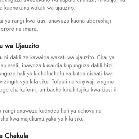
 kuonekana wakati wa ujauzito.
 ya rangi kwa kiasi anaweza kuona uboreshaji
yororo na imara.
u wa Ujauzito
i dalili za kawaida wakati wa ujauzito. Chai ya
 asali, inaweza kusaidia kupunguza dalili hizi.
nguza hali ya kichefuchefu na kutoa nishati kwa
ingiti vya kila siku. Tofauti na vinywaji vingine
ogo cha kafeini, ambacho kinahitajika kwa kiasi ili
 rangi anaweza kuondoa hali ya uchovu na
sha kwa majukumu yake ya kila siku.
a Chakula