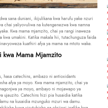
dwa sana duniani, ikijulikana kwa harufu yake nzuri
 ya chai yaliyovuliwa na kutengenezwa kwa namna
vyake. Kwa mama mjamzito, chai ya rangi inaweza
a kwa umakini. Katika makala hii, tutachunguza faida
 inavyoweza kuathiri afya ya mama na mtoto wake.
ngi kwa Mama Mjamzito
s, hasa catechins, ambazo ni antioxidants
esha afya ya moyo. Kwa mama mjamzito, chai ya
a magonjwa ya moyo, ambayo ni mojawapo ya
jauzito. Catechins hizi pia husaidia katika
damu na kusaidia mzunguko mzuri wa damu.
kisha kuwa virutubisho na oksijeni inafika kwa