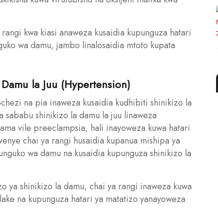
angi kwa kiasi anaweza kusaidia kupunguza hatari
uko wa damu, jambo linalosaidia mtoto kupata
a Damu la Juu (Hypertension)
hezi na pia inaweza kusaidia kudhibiti shinikizo la
sababu shinikizo la damu la juu linaweza
kama vile preeclampsia, hali inayoweza kuwa hatari
enye chai ya rangi husaidia kupanua mishipa ya
nguko wa damu na kusaidia kupunguza shinikizo la
 ya shinikizo la damu, chai ya rangi inaweza kuwa
 lake na kupunguza hatari ya matatizo yanayoweza