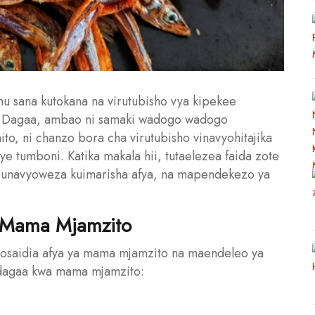
 sana kutokana na virutubisho vya kipekee
o. Dagaa, ambao ni samaki wadogo wadogo
to, ni chanzo bora cha virutubisho vinavyohitajika
e tumboni. Katika makala hii, tutaelezea faida zote
o unavyoweza kuimarisha afya, na mapendekezo ya
a Mama Mjamzito
vyosaidia afya ya mama mjamzito na maendeleo ya
a dagaa kwa mama mjamzito: