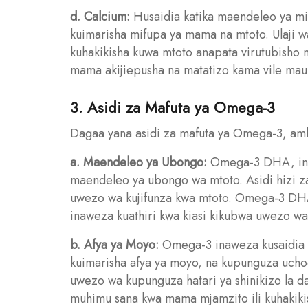
d. Calcium:
Husaidia katika maendeleo ya mi
kuimarisha mifupa ya mama na mtoto. Ulaji 
kuhakikisha kuwa mtoto anapata virutubisho
mama akijiepusha na matatizo kama vile mau
3. Asidi za Mafuta ya Omega-3
Dagaa yana asidi za mafuta ya Omega-3, am
a. Maendeleo ya Ubongo:
Omega-3 DHA, inay
maendeleo ya ubongo wa mtoto. Asidi hizi za 
uwezo wa kujifunza kwa mtoto. Omega-3 DH
inaweza kuathiri kwa kiasi kikubwa uwezo wa 
b. Afya ya Moyo:
Omega-3 inaweza kusaidia 
kuimarisha afya ya moyo, na kupunguza ucho
uwezo wa kupunguza hatari ya shinikizo la d
muhimu sana kwa mama mjamzito ili kuhakikis