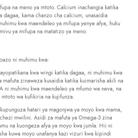
fupa na meno ya mtoto. Calcium inachangia katika
wa dagaa, kama chanzo cha calcium, unasaidia
 muhimu kwa maendeleo ya mifupa yenye afya, huku
mivu ya mifupa na matatizo ya meno.
bazo ni muhimu kwa:
opatikana kwa wingi katika dagaa, ni muhimu kwa
mafuta zinaweza kusaidia katika kuimarisha akili na
A ni muhimu kwa maendeleo ya mfumo wa neva, na
mtoto wa kufikiria na kujifunza.
kupunguza hatari ya magonjwa ya moyo kwa mama,
chezi mwilini. Asidi za mafuta ya Omega-3 zina
amu na kuongeza afya ya moyo kwa jumla. Hii ni
ha kuwa moyo unafanya kazi vizuri kwa kipindi