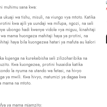
 ni muhimu sana kwa:
a ukuaji wa tishu, misuli, na viungo vya mtoto. Katika
otini kwa ajili ya uundaji wa mifupa, ngozi, na seli
nye ubongo hadi kwenye vidole vya miguu, kinahitaji
o wa mama huongeza mahitaji haya ya protini, na
ahitaji haya bila kuongezea hatari ya mafuta au kalori
ka kujenga na kurekebisha seli zilizoharibika na
auzito. Kwa kuongezea, protini husaidia katika
kondo la nyuma na utando wa fetasi, na hivyo
ga ya mwili. Kwa hivyo, matumizi ya dagaa kwa
a mama na mtoto.
afya ya mama mjamzito: