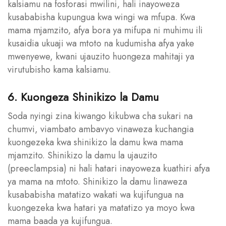
kalsiamu na fosforasi mwilini, hali inayoweza
kusababisha kupungua kwa wingi wa mfupa. Kwa
mama mjamzito, afya bora ya mifupa ni muhimu ili
kusaidia ukuaji wa mtoto na kudumisha afya yake
mwenyewe, kwani ujauzito huongeza mahitaji ya
virutubisho kama kalsiamu.
6. Kuongeza Shinikizo la Damu
Soda nyingi zina kiwango kikubwa cha sukari na
chumvi, viambato ambavyo vinaweza kuchangia
kuongezeka kwa shinikizo la damu kwa mama
mjamzito. Shinikizo la damu la ujauzito
(preeclampsia) ni hali hatari inayoweza kuathiri afya
ya mama na mtoto. Shinikizo la damu linaweza
kusababisha matatizo wakati wa kujifungua na
kuongezeka kwa hatari ya matatizo ya moyo kwa
mama baada ya kujifungua.