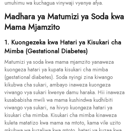
umuhimu wa kuchagua vinywaji vyenye afya.
Madhara ya Matumizi ya Soda kwa
Mama Mjamzito
1. Kuongezeka kwa Hatari ya Kisukari cha
Mimba (Gestational Diabetes)
Matumizi ya soda kwa mama mjamzito yanaweza
kuongeza hatari ya kupata kisukari cha mimba
(gestational diabetes). Soda nyingi zina kiwango
kikubwa cha sukari, ambayo inaweza kuongeza
viwango vya sukari kwenye damu haraka. Hii inaweza
kusababisha mwili wa mama kushindwa kudhibiti
viwango vya sukari, na hivyo kuongeza hatari ya
kisukari cha mimba. Kisukari cha mimba kinaweza
kuleta matatizo kwa mama na mtoto, kama vile uzito
mkubwa wa kuzaliwa kwa mtoto, hatari ya kuzaa kwa