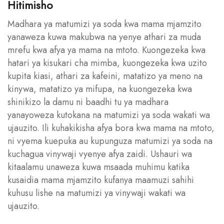
Hitimisho
Madhara ya matumizi ya soda kwa mama mjamzito
yanaweza kuwa makubwa na yenye athari za muda
mrefu kwa afya ya mama na mtoto. Kuongezeka kwa
hatari ya kisukari cha mimba, kuongezeka kwa uzito
kupita kiasi, athari za kafeini, matatizo ya meno na
kinywa, matatizo ya mifupa, na kuongezeka kwa
shinikizo la damu ni baadhi tu ya madhara
yanayoweza kutokana na matumizi ya soda wakati wa
ujauzito. Ili kuhakikisha afya bora kwa mama na mtoto,
ni vyema kuepuka au kupunguza matumizi ya soda na
kuchagua vinywaji vyenye afya zaidi. Ushauri wa
kitaalamu unaweza kuwa msaada muhimu katika
kusaidia mama mjamzito kufanya maamuzi sahihi
kuhusu lishe na matumizi ya vinywaji wakati wa
ujauzito.