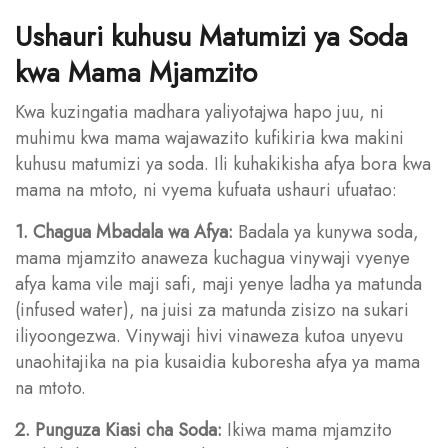
Ushauri kuhusu Matumizi ya Soda
kwa Mama Mjamzito
Kwa kuzingatia madhara yaliyotajwa hapo juu, ni
muhimu kwa mama wajawazito kufikiria kwa makini
kuhusu matumizi ya soda. Ili kuhakikisha afya bora kwa
mama na mtoto, ni vyema kufuata ushauri ufuatao:
1. Chagua Mbadala wa Afya:
Badala ya kunywa soda,
mama mjamzito anaweza kuchagua vinywaji vyenye
afya kama vile maji safi, maji yenye ladha ya matunda
(infused water), na juisi za matunda zisizo na sukari
iliyoongezwa. Vinywaji hivi vinaweza kutoa unyevu
unaohitajika na pia kusaidia kuboresha afya ya mama
na mtoto.
2. Punguza Kiasi cha Soda:
Ikiwa mama mjamzito