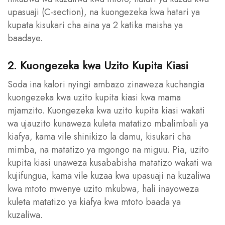
upasuaji (C-section), na kuongezeka kwa hatari ya
kupata kisukari cha aina ya 2 katika maisha ya
baadaye.
2. Kuongezeka kwa Uzito Kupita Kiasi
Soda ina kalori nyingi ambazo zinaweza kuchangia
kuongezeka kwa uzito kupita kiasi kwa mama
mjamzito. Kuongezeka kwa uzito kupita kiasi wakati
wa ujauzito kunaweza kuleta matatizo mbalimbali ya
kiafya, kama vile shinikizo la damu, kisukari cha
mimba, na matatizo ya mgongo na miguu. Pia, uzito
kupita kiasi unaweza kusababisha matatizo wakati wa
kujifungua, kama vile kuzaa kwa upasuaji na kuzaliwa
kwa mtoto mwenye uzito mkubwa, hali inayoweza
kuleta matatizo ya kiafya kwa mtoto baada ya
kuzaliwa.