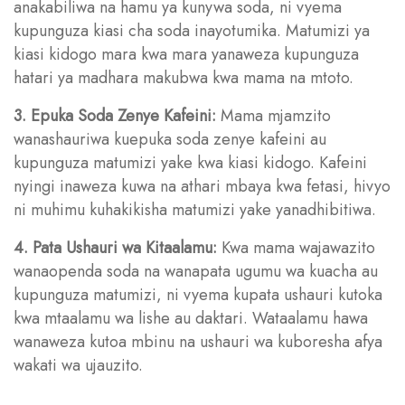
anakabiliwa na hamu ya kunywa soda, ni vyema
kupunguza kiasi cha soda inayotumika. Matumizi ya
kiasi kidogo mara kwa mara yanaweza kupunguza
hatari ya madhara makubwa kwa mama na mtoto.
3. Epuka Soda Zenye Kafeini:
Mama mjamzito
wanashauriwa kuepuka soda zenye kafeini au
kupunguza matumizi yake kwa kiasi kidogo. Kafeini
nyingi inaweza kuwa na athari mbaya kwa fetasi, hivyo
ni muhimu kuhakikisha matumizi yake yanadhibitiwa.
4. Pata Ushauri wa Kitaalamu:
Kwa mama wajawazito
wanaopenda soda na wanapata ugumu wa kuacha au
kupunguza matumizi, ni vyema kupata ushauri kutoka
kwa mtaalamu wa lishe au daktari. Wataalamu hawa
wanaweza kutoa mbinu na ushauri wa kuboresha afya
wakati wa ujauzito.