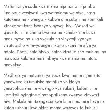
Matumizi ya soda kwa mama mjamzito ni jambo
linalozua wasiwasi kwa wataalamu wa afya, hasa
kutokana na kiwango kikubwa cha sukari na kemikali
zinazopatikana kwenye vinywaji hivi. Wakati wa
ujauzito, ni muhimu kwa mama kuhakikisha kuwa
anakunywa na kula vyakula na vinywaji vyenye
virutubisho vinavyounga mkono ukuaji na afya ya
mtoto. Soda, hata hivyo, haina virutubisho muhimu na
inaweza kuleta athari mbaya kwa mama na mtoto
anayekua.
Madhara ya matumizi ya soda kwa mama mjamzito
yanaweza kujumuisha matatizo ya kiafya
yanayohusiana na viwango vya sukari, kafeini, na
kemikali nyingine zinazopatikana kwenye vinywaji
hivi. Makala hii itaangazia kwa kina madhara haya na
kutoa ushauri kwa akina mama wajawazito kuhusu