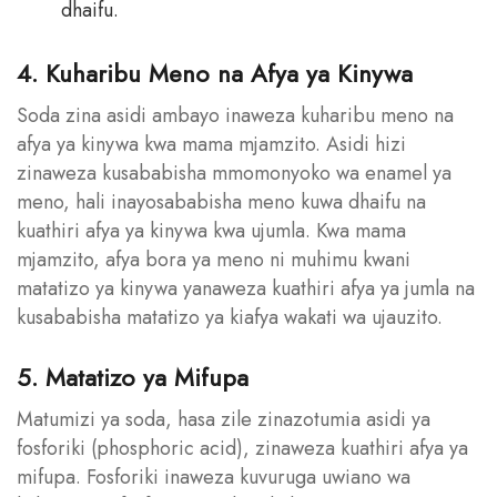
dhaifu.
4. Kuharibu Meno na Afya ya Kinywa
Soda zina asidi ambayo inaweza kuharibu meno na
afya ya kinywa kwa mama mjamzito. Asidi hizi
zinaweza kusababisha mmomonyoko wa enamel ya
meno, hali inayosababisha meno kuwa dhaifu na
kuathiri afya ya kinywa kwa ujumla. Kwa mama
mjamzito, afya bora ya meno ni muhimu kwani
matatizo ya kinywa yanaweza kuathiri afya ya jumla na
kusababisha matatizo ya kiafya wakati wa ujauzito.
5. Matatizo ya Mifupa
Matumizi ya soda, hasa zile zinazotumia asidi ya
fosforiki (phosphoric acid), zinaweza kuathiri afya ya
mifupa. Fosforiki inaweza kuvuruga uwiano wa