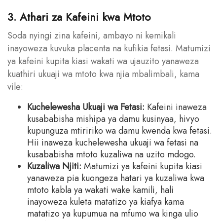
3. Athari za Kafeini kwa Mtoto
Soda nyingi zina kafeini, ambayo ni kemikali
inayoweza kuvuka placenta na kufikia fetasi. Matumizi
ya kafeini kupita kiasi wakati wa ujauzito yanaweza
kuathiri ukuaji wa mtoto kwa njia mbalimbali, kama
vile:
Kuchelewesha Ukuaji wa Fetasi:
Kafeini inaweza
kusababisha mishipa ya damu kusinyaa, hivyo
kupunguza mtiririko wa damu kwenda kwa fetasi.
Hii inaweza kuchelewesha ukuaji wa fetasi na
kusababisha mtoto kuzaliwa na uzito mdogo.
Kuzaliwa Njiti:
Matumizi ya kafeini kupita kiasi
yanaweza pia kuongeza hatari ya kuzaliwa kwa
mtoto kabla ya wakati wake kamili, hali
inayoweza kuleta matatizo ya kiafya kama
matatizo ya kupumua na mfumo wa kinga ulio