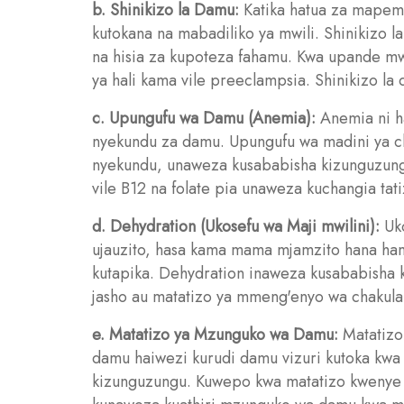
b. Shinikizo la Damu:
Katika hatua za mapema
kutokana na mabadiliko ya mwili. Shinikizo 
na hisia za kupoteza fahamu. Kwa upande mwin
ya hali kama vile preeclampsia. Shinikizo la
c. Upungufu wa Damu (Anemia):
Anemia ni ha
nyekundu za damu. Upungufu wa madini ya ch
nyekundu, unaweza kusababisha kizunguzun
vile B12 na folate pia unaweza kuchangia ta
d. Dehydration (Ukosefu wa Maji mwilini):
Uko
ujauzito, hasa kama mama mjamzito hana ha
kutapika. Dehydration inaweza kusababisha 
jasho au matatizo ya mmeng'enyo wa chakula
e. Matatizo ya Mzunguko wa Damu:
Matatizo 
damu haiwezi kurudi damu vizuri kutoka kw
kizunguzungu. Kuwepo kwa matatizo kweny