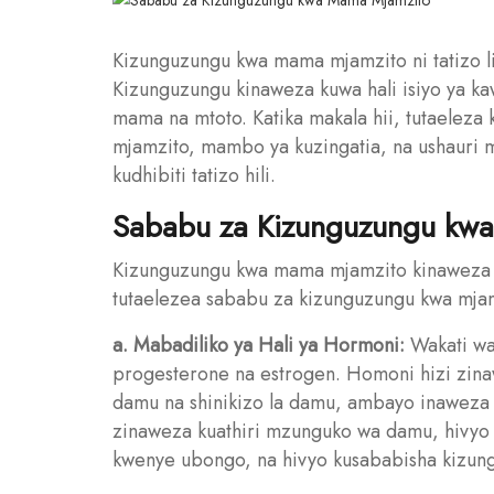
Kizunguzungu kwa mama mjamzito ni tatizo 
Kizunguzungu kinaweza kuwa hali isiyo ya ka
mama na mtoto. Katika makala hii, tutaelez
mjamzito, mambo ya kuzingatia, na ushauri 
kudhibiti tatizo hili.
Sababu za Kizunguzungu kw
Kizunguzungu kwa mama mjamzito kinaweza 
tutaelezea sababu za kizunguzungu kwa mjamz
a. Mabadiliko ya Hali ya Hormoni:
Wakati wa 
progesterone na estrogen. Homoni hizi zina
damu na shinikizo la damu, ambayo inaweza 
zinaweza kuathiri mzunguko wa damu, hivyo
kwenye ubongo, na hivyo kusababisha kizun