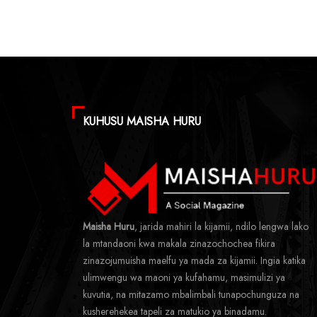
KUHUSU MAISHA HURU
Maisha Huru
, jarida mahiri la kijamii, ndilo lengwa lako
la mtandaoni kwa makala zinazochochea fikira
zinazojumuisha maelfu ya mada za kijamii. Ingia katika
ulimwengu wa maoni ya kufahamu, masimulizi ya
kuvutia, na mitazamo mbalimbali tunapochunguza na
kusherehekea tapeli za matukio ya binadamu.