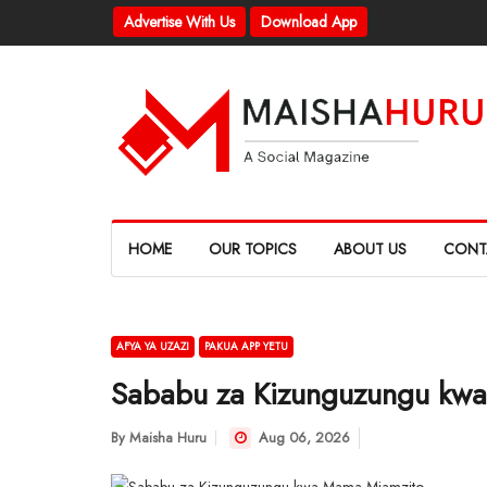
Advertise With Us
Download App
HOME
OUR TOPICS
ABOUT US
CONT
AFYA YA UZAZI
PAKUA APP YETU
Sababu za Kizunguzungu kw
By
Maisha Huru
Aug 06, 2026