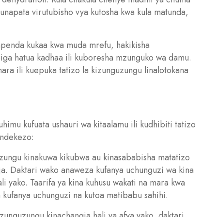
 unapata virutubisho vya kutosha kwa kula matunda,
napenda kukaa kwa muda mrefu, hakikisha
iga hatua kadhaa ili kuboresha mzunguko wa damu.
ra ili kuepuka tatizo la kizunguzungu linalotokana
mu kufuata ushauri wa kitaalamu ili kudhibiti tatizo
endekezo:
guzungu kinakuwa kikubwa au kinasababisha matatizo
ja. Daktari wako anaweza kufanya uchunguzi wa kina
li yako. Taarifa ya kina kuhusu wakati na mara kwa
a kufanya uchunguzi na kutoa matibabu sahihi.
unguzungu kinachangia hali ya afya yako, daktari