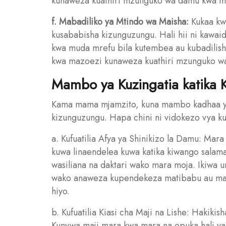
kunaweza kuathiri mzunguko wa damu kwa m
f. Mabadiliko ya Mtindo wa Maisha:
Kukaa kw
kusababisha kizunguzungu. Hali hii ni kaw
kwa muda mrefu bila kutembea au kubadilish
kwa mazoezi kunaweza kuathiri mzunguko w
Mambo ya Kuzingatia katika 
Kama mama mjamzito, kuna mambo kadhaa ya ku
kizunguzungu. Hapa chini ni vidokezo vya ku
a. Kufuatilia Afya ya Shinikizo la Damu: Mara
kuwa linaendelea kuwa katika kiwango salama
wasiliana na daktari wako mara moja. Ikiwa una
wako anaweza kupendekeza matibabu au marek
hiyo.
b. Kufuatilia Kiasi cha Maji na Lishe: Hakikish
Kunywa maji mara kwa mara na epuka hali ya