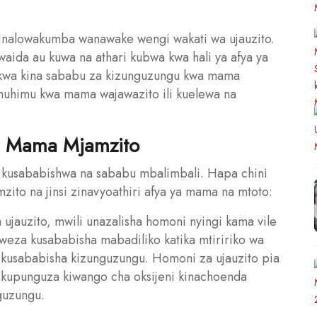
linalowakumba wanawake wengi wakati wa ujauzito.
waida au kuwa na athari kubwa kwa hali ya afya ya
a kwa kina sababu za kizunguzungu kwa mama
muhimu kwa mama wajawazito ili kuelewa na
a Mama Mjamzito
kusababishwa na sababu mbalimbali. Hapa chini
ito na jinsi zinavyoathiri afya ya mama na mtoto:
ujauzito, mwili unazalisha homoni nyingi kama vile
weza kusababisha mabadiliko katika mtiririko wa
kusababisha kizunguzungu. Homoni za ujauzito pia
 kupunguza kiwango cha oksijeni kinachoenda
guzungu.