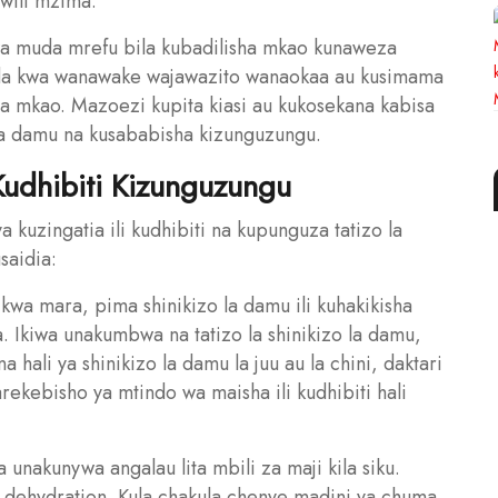
wili mzima.
a muda mrefu bila kubadilisha mkao kunaweza
aida kwa wanawake wajawazito wanaokaa au kusimama
a mkao. Mazoezi kupita kiasi au kukosekana kabisa
a damu na kusababisha kizunguzungu.
Kudhibiti Kizunguzungu
zingatia ili kudhibiti na kupunguza tatizo la
saidia:
 kwa mara, pima shinikizo la damu ili kuhakikisha
. Ikiwa unakumbwa na tatizo la shinikizo la damu,
 hali ya shinikizo la damu la juu au la chini, daktari
ebisho ya mtindo wa maisha ili kudhibiti hali
a unakunywa angalau lita mbili za maji kila siku.
 dehydration. Kula chakula chenye madini ya chuma