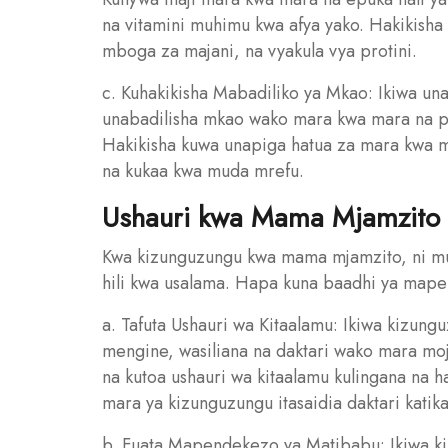
na vitamini muhimu kwa afya yako. Hakikisha
mboga za majani, na vyakula vya protini.
c. Kuhakikisha Mabadiliko ya Mkao: Ikiwa u
unabadilisha mkao wako mara kwa mara na p
Hakikisha kuwa unapiga hatua za mara kwa ma
na kukaa kwa muda mrefu.
Ushauri kwa Mama Mjamzito
Kwa kizunguzungu kwa mama mjamzito, ni muhi
hili kwa usalama. Hapa kuna baadhi ya map
a. Tafuta Ushauri wa Kitaalamu: Ikiwa kizun
mengine, wasiliana na daktari wako mara mo
na kutoa ushauri wa kitaalamu kulingana na ha
mara ya kizunguzungu itasaidia daktari katik
b. Fuata Mapendekezo ya Matibabu: Ikiwa kiz