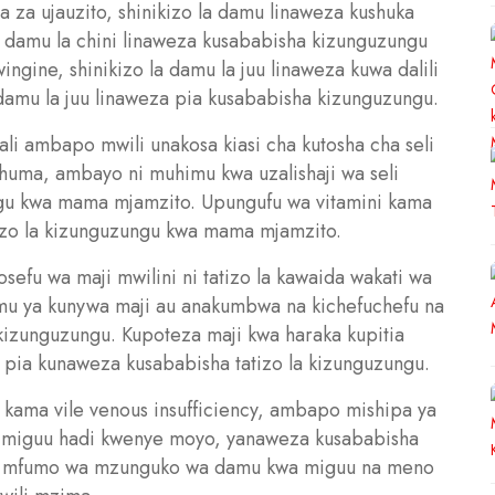
 za ujauzito, shinikizo la damu linaweza kushuka
la damu la chini linaweza kusababisha kizunguzungu
gine, shinikizo la damu la juu linaweza kuwa dalili
 damu la juu linaweza pia kusababisha kizunguzungu.
li ambapo mwili unakosa kiasi cha kutosha cha seli
uma, ambayo ni muhimu kwa uzalishaji wa seli
gu kwa mama mjamzito. Upungufu wa vitamini kama
tizo la kizunguzungu kwa mama mjamzito.
sefu wa maji mwilini ni tatizo la kawaida wakati wa
mu ya kunywa maji au anakumbwa na kichefuchefu na
kizunguzungu. Kupoteza maji kwa haraka kupitia
 pia kunaweza kusababisha tatizo la kizunguzungu.
kama vile venous insufficiency, ambapo mishipa ya
a miguu hadi kwenye moyo, yanaweza kusababisha
e mfumo wa mzunguko wa damu kwa miguu na meno