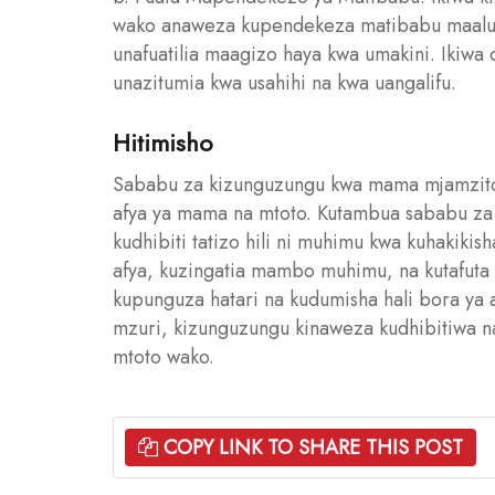
wako anaweza kupendekeza matibabu maalum
unafuatilia maagizo haya kwa umakini. Ikiwa d
unazitumia kwa usahihi na kwa uangalifu.
Hitimisho
Sababu za kizunguzungu kwa mama mjamzito 
afya ya mama na mtoto. Kutambua sababu za 
kudhibiti tatizo hili ni muhimu kwa kuhakikis
afya, kuzingatia mambo muhimu, na kutafut
kupunguza hatari na kudumisha hali bora ya 
mzuri, kizunguzungu kinaweza kudhibitiwa na
mtoto wako.
COPY LINK TO SHARE THIS POST