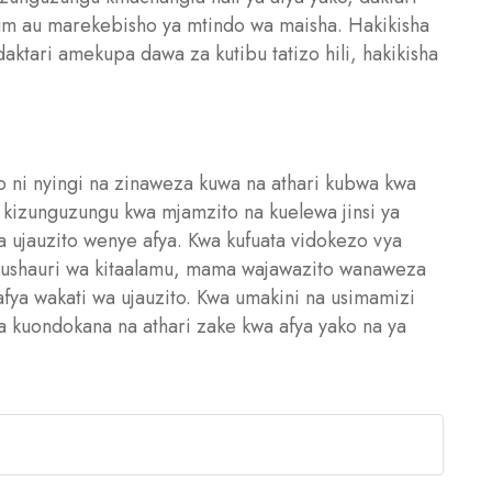
 au marekebisho ya mtindo wa maisha. Hakikisha
aktari amekupa dawa za kutibu tatizo hili, hakikisha
ni nyingi na zinaweza kuwa na athari kubwa kwa
kizunguzungu kwa mjamzito na kuelewa jinsi ya
ha ujauzito wenye afya. Kwa kufuata vidokezo vya
a ushauri wa kitaalamu, mama wajawazito wanaweza
afya wakati wa ujauzito. Kwa umakini na usimamizi
 kuondokana na athari zake kwa afya yako na ya