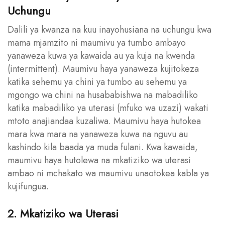
Uchungu
Dalili ya kwanza na kuu inayohusiana na uchungu kwa
mama mjamzito ni maumivu ya tumbo ambayo
yanaweza kuwa ya kawaida au ya kuja na kwenda
(intermittent). Maumivu haya yanaweza kujitokeza
katika sehemu ya chini ya tumbo au sehemu ya
mgongo wa chini na husababishwa na mabadiliko
katika mabadiliko ya uterasi (mfuko wa uzazi) wakati
mtoto anajiandaa kuzaliwa. Maumivu haya hutokea
mara kwa mara na yanaweza kuwa na nguvu au
kashindo kila baada ya muda fulani. Kwa kawaida,
maumivu haya hutolewa na mkatiziko wa uterasi
ambao ni mchakato wa maumivu unaotokea kabla ya
kujifungua.
2. Mkatiziko wa Uterasi