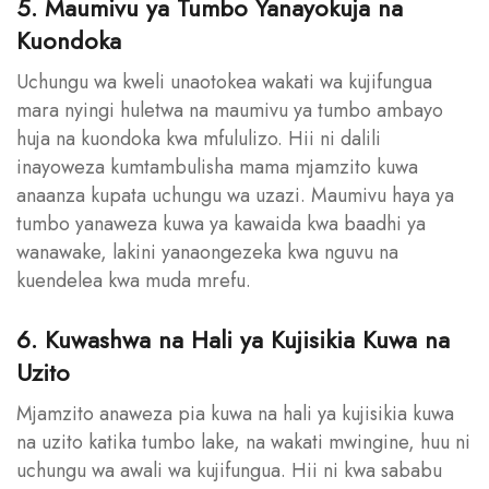
5. Maumivu ya Tumbo Yanayokuja na
Kuondoka
Uchungu wa kweli unaotokea wakati wa kujifungua
mara nyingi huletwa na maumivu ya tumbo ambayo
huja na kuondoka kwa mfululizo. Hii ni dalili
inayoweza kumtambulisha mama mjamzito kuwa
anaanza kupata uchungu wa uzazi. Maumivu haya ya
tumbo yanaweza kuwa ya kawaida kwa baadhi ya
wanawake, lakini yanaongezeka kwa nguvu na
kuendelea kwa muda mrefu.
6. Kuwashwa na Hali ya Kujisikia Kuwa na
Uzito
Mjamzito anaweza pia kuwa na hali ya kujisikia kuwa
na uzito katika tumbo lake, na wakati mwingine, huu ni
uchungu wa awali wa kujifungua. Hii ni kwa sababu