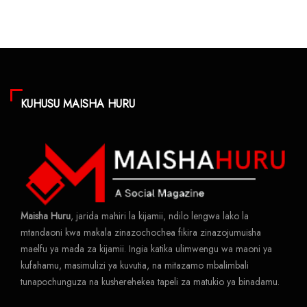
KUHUSU MAISHA HURU
Maisha Huru
, jarida mahiri la kijamii, ndilo lengwa lako la
mtandaoni kwa makala zinazochochea fikira zinazojumuisha
maelfu ya mada za kijamii. Ingia katika ulimwengu wa maoni ya
kufahamu, masimulizi ya kuvutia, na mitazamo mbalimbali
tunapochunguza na kusherehekea tapeli za matukio ya binadamu.