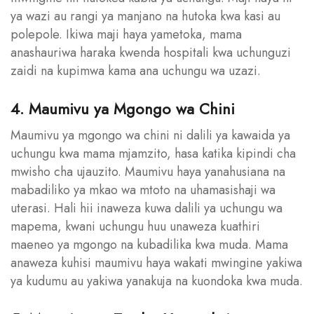
ya wazi au rangi ya manjano na hutoka kwa kasi au
polepole. Ikiwa maji haya yametoka, mama
anashauriwa haraka kwenda hospitali kwa uchunguzi
zaidi na kupimwa kama ana uchungu wa uzazi.
4. Maumivu ya Mgongo wa Chini
Maumivu ya mgongo wa chini ni dalili ya kawaida ya
uchungu kwa mama mjamzito, hasa katika kipindi cha
mwisho cha ujauzito. Maumivu haya yanahusiana na
mabadiliko ya mkao wa mtoto na uhamasishaji wa
uterasi. Hali hii inaweza kuwa dalili ya uchungu wa
mapema, kwani uchungu huu unaweza kuathiri
maeneo ya mgongo na kubadilika kwa muda. Mama
anaweza kuhisi maumivu haya wakati mwingine yakiwa
ya kudumu au yakiwa yanakuja na kuondoka kwa muda.