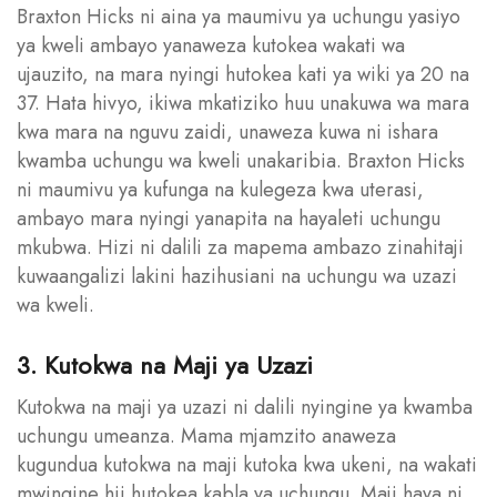
Braxton Hicks ni aina ya maumivu ya uchungu yasiyo
ya kweli ambayo yanaweza kutokea wakati wa
ujauzito, na mara nyingi hutokea kati ya wiki ya 20 na
37. Hata hivyo, ikiwa mkatiziko huu unakuwa wa mara
kwa mara na nguvu zaidi, unaweza kuwa ni ishara
kwamba uchungu wa kweli unakaribia. Braxton Hicks
ni maumivu ya kufunga na kulegeza kwa uterasi,
ambayo mara nyingi yanapita na hayaleti uchungu
mkubwa. Hizi ni dalili za mapema ambazo zinahitaji
kuwaangalizi lakini hazihusiani na uchungu wa uzazi
wa kweli.
3. Kutokwa na Maji ya Uzazi
Kutokwa na maji ya uzazi ni dalili nyingine ya kwamba
uchungu umeanza. Mama mjamzito anaweza
kugundua kutokwa na maji kutoka kwa ukeni, na wakati
mwingine hii hutokea kabla ya uchungu. Maji haya ni