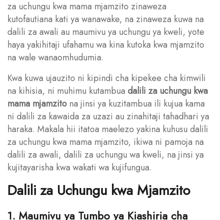
za uchungu kwa mama mjamzito zinaweza
kutofautiana kati ya wanawake, na zinaweza kuwa na
dalili za awali au maumivu ya uchungu ya kweli, yote
haya yakihitaji ufahamu wa kina kutoka kwa mjamzito
na wale wanaomhudumia.
Kwa kuwa ujauzito ni kipindi cha kipekee cha kimwili
na kihisia, ni muhimu kutambua
dalili za uchungu kwa
mama mjamzito
na jinsi ya kuzitambua ili kujua kama
ni dalili za kawaida za uzazi au zinahitaji tahadhari ya
haraka. Makala hii itatoa maelezo yakina kuhusu dalili
za uchungu kwa mama mjamzito, ikiwa ni pamoja na
dalili za awali, dalili za uchungu wa kweli, na jinsi ya
kujitayarisha kwa wakati wa kujifungua.
Dalili za Uchungu kwa Mjamzito
1. Maumivu ya Tumbo ya Kiashiria cha