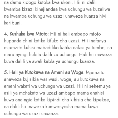
na damu kidogo kutoka kwa ukeni. Hii ni dalili
kwamba kizazi kinajiandaa kwa uchungu wa kuzaliwa
na kwamba uchungu wa uzazi unaweza kuanza hivi
karibuni.
4. Kushuka kwa Mtoto:
Hii ni hali ambapo mtoto
hupanda chini katika kifuko cha uzazi. Hii inafanya
mjamzito kuhisi mabadiliko katika nafasi ya tumbo, na
mara nyingi huleta dalili za uchungu. Hali hii inaweza
kuwa dalili ya awali kabla ya uchungu kuanza.
5. Hali ya Kutokuwa na Amani au Woga:
Mjamzito
anaweza kujisikia wasiwasi, woga, au kutokuwa na
amani wakati wa uchungu wa uzazi. Hii ni sehemu ya
asili ya mchakato wa uzazi ambapo mama anahisi
kuwa anaingia katika kipindi cha kihisia cha kipekee,
na dalili hii inaweza kumwonyesha mama kuwa
uchungu wa uzazi unaanza.