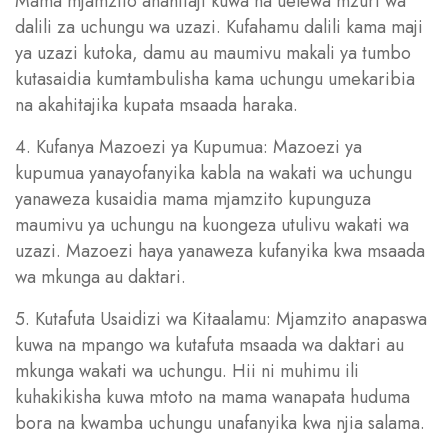
Mama mjamzito anahitaji kuwa na uelewa mzuri wa
dalili za uchungu wa uzazi. Kufahamu dalili kama maji
ya uzazi kutoka, damu au maumivu makali ya tumbo
kutasaidia kumtambulisha kama uchungu umekaribia
na akahitajika kupata msaada haraka.
4. Kufanya Mazoezi ya Kupumua: Mazoezi ya
kupumua yanayofanyika kabla na wakati wa uchungu
yanaweza kusaidia mama mjamzito kupunguza
maumivu ya uchungu na kuongeza utulivu wakati wa
uzazi. Mazoezi haya yanaweza kufanyika kwa msaada
wa mkunga au daktari.
5. Kutafuta Usaidizi wa Kitaalamu: Mjamzito anapaswa
kuwa na mpango wa kutafuta msaada wa daktari au
mkunga wakati wa uchungu. Hii ni muhimu ili
kuhakikisha kuwa mtoto na mama wanapata huduma
bora na kwamba uchungu unafanyika kwa njia salama.