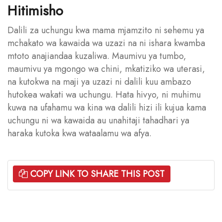
Hitimisho
Dalili za uchungu kwa mama mjamzito ni sehemu ya
mchakato wa kawaida wa uzazi na ni ishara kwamba
mtoto anajiandaa kuzaliwa. Maumivu ya tumbo,
maumivu ya mgongo wa chini, mkatiziko wa uterasi,
na kutokwa na maji ya uzazi ni dalili kuu ambazo
hutokea wakati wa uchungu. Hata hivyo, ni muhimu
kuwa na ufahamu wa kina wa dalili hizi ili kujua kama
uchungu ni wa kawaida au unahitaji tahadhari ya
haraka kutoka kwa wataalamu wa afya.
COPY LINK TO SHARE THIS POST