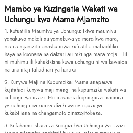
Mambo ya Kuzingatia Wakati wa
Uchungu kwa Mama Mjamzito
1. Kufuatilia Maumivu ya Uchungu: Ikiwa maumivu
yanakuwa makali au yamekuwa ya mara kwa mara,
mama mjamzito anashauriwa kufuatilia mabadiliko
haya na kuonana na daktari au mkunga mara moja. Hii
ni muhimu ili kuhakikisha kuwa uchungu ni wa kawaida
na unahitaji tahadhari ya haraka.
2. Kunywa Maji na Kupumzika: Mama anapaswa
kujitahidi kunywa maji mengi na kupumzika wakati wa
uchungu wa uzazi. Hii inasaidia kupunguza maumivu
ya uchungu na kumsaidia kuwa na nguvu ya
kukabiliana na changamoto zinazojitokeza.
3. Kufahamu Ishara za Kuingia kwa Uchungu wa Uzazi: