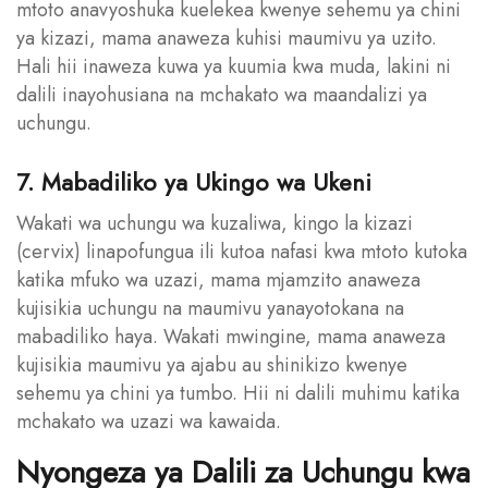
mtoto anavyoshuka kuelekea kwenye sehemu ya chini
ya kizazi, mama anaweza kuhisi maumivu ya uzito.
Hali hii inaweza kuwa ya kuumia kwa muda, lakini ni
dalili inayohusiana na mchakato wa maandalizi ya
uchungu.
7. Mabadiliko ya Ukingo wa Ukeni
Wakati wa uchungu wa kuzaliwa, kingo la kizazi
(cervix) linapofungua ili kutoa nafasi kwa mtoto kutoka
katika mfuko wa uzazi, mama mjamzito anaweza
kujisikia uchungu na maumivu yanayotokana na
mabadiliko haya. Wakati mwingine, mama anaweza
kujisikia maumivu ya ajabu au shinikizo kwenye
sehemu ya chini ya tumbo. Hii ni dalili muhimu katika
mchakato wa uzazi wa kawaida.
Nyongeza ya Dalili za Uchungu kwa