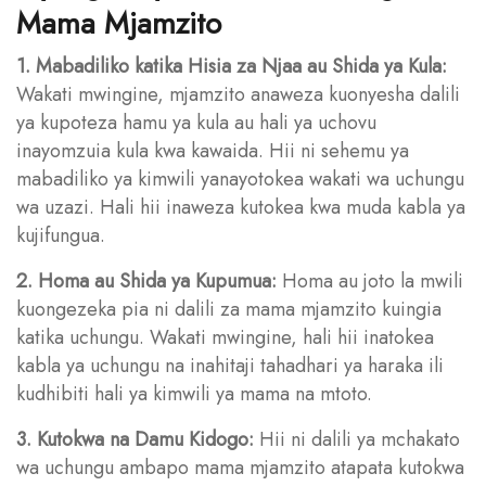
Mama Mjamzito
1. Mabadiliko katika Hisia za Njaa au Shida ya Kula:
Wakati mwingine, mjamzito anaweza kuonyesha dalili
ya kupoteza hamu ya kula au hali ya uchovu
inayomzuia kula kwa kawaida. Hii ni sehemu ya
mabadiliko ya kimwili yanayotokea wakati wa uchungu
wa uzazi. Hali hii inaweza kutokea kwa muda kabla ya
kujifungua.
2. Homa au Shida ya Kupumua:
Homa au joto la mwili
kuongezeka pia ni dalili za mama mjamzito kuingia
katika uchungu. Wakati mwingine, hali hii inatokea
kabla ya uchungu na inahitaji tahadhari ya haraka ili
kudhibiti hali ya kimwili ya mama na mtoto.
3. Kutokwa na Damu Kidogo:
Hii ni dalili ya mchakato
wa uchungu ambapo mama mjamzito atapata kutokwa