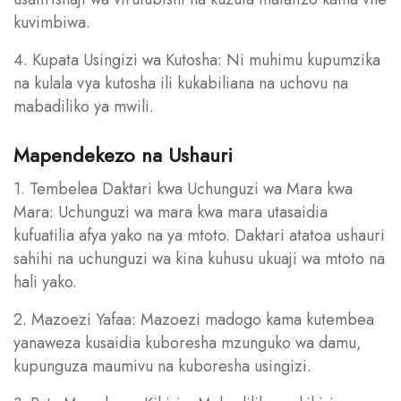
kuvimbiwa.
4. Kupata Usingizi wa Kutosha: Ni muhimu kupumzika
na kulala vya kutosha ili kukabiliana na uchovu na
mabadiliko ya mwili.
Mapendekezo na Ushauri
1. Tembelea Daktari kwa Uchunguzi wa Mara kwa
Mara: Uchunguzi wa mara kwa mara utasaidia
kufuatilia afya yako na ya mtoto. Daktari atatoa ushauri
sahihi na uchunguzi wa kina kuhusu ukuaji wa mtoto na
hali yako.
2. Mazoezi Yafaa: Mazoezi madogo kama kutembea
yanaweza kusaidia kuboresha mzunguko wa damu,
kupunguza maumivu na kuboresha usingizi.