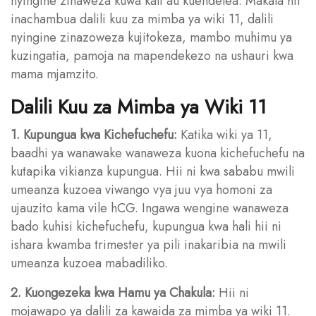
nyingine zinaweza kuwa kali au kuendelea. Makala hii
inachambua dalili kuu za mimba ya wiki 11, dalili
nyingine zinazoweza kujitokeza, mambo muhimu ya
kuzingatia, pamoja na mapendekezo na ushauri kwa
mama mjamzito.
Dalili Kuu za Mimba ya Wiki 11
1. Kupungua kwa Kichefuchefu:
Katika wiki ya 11,
baadhi ya wanawake wanaweza kuona kichefuchefu na
kutapika vikianza kupungua. Hii ni kwa sababu mwili
umeanza kuzoea viwango vya juu vya homoni za
ujauzito kama vile hCG. Ingawa wengine wanaweza
bado kuhisi kichefuchefu, kupungua kwa hali hii ni
ishara kwamba trimester ya pili inakaribia na mwili
umeanza kuzoea mabadiliko.
2. Kuongezeka kwa Hamu ya Chakula:
Hii ni
mojawapo ya dalili za kawaida za mimba ya wiki 11.