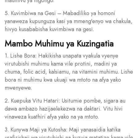
maumivu ya mgongo.
5. Kuvimbiwa na Gesi – Mabadiliko ya homoni
yanaweza kupunguza kasi ya mmeng'enyo wa chakula,
hivyo kusababisha kuvimbiwa na gesi.
Mambo Muhimu ya Kuzingatia
1. Lishe Bora: Hakikisha unapata vyakula vyenye
virutubishi muhimu kama vile protini, madini ya
chuma, folic acid, kalsiamu, na vitamini muhimu. Lishe
bora ni muhimu kwa ukuaji wa mtoto na afya yako
mwenyewe.
2. Kuepuka Vitu Hatari: Usitumie pombe, sigara au
dawa ambazo hazijaelekezwa na daktari. Vitu hivi
vinaweza kuathiri afya yako na ya mtoto.
3. Kunywa Maji ya Kutosha: Maji yanasaidia katika
usafirishaji wa virutubishi na kuzuia matatizo kama vile