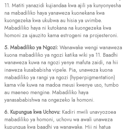
11. Matiti yanazidi kujiandaa kwa ajili ya kunyonyesha
na mabadiliko haya yanaweza kuonekana kwa
kuongezeka kwa ukubwa au hisia ya uvimbe.
Mabadiliko haya ni kutokana na kuongezeka kwa
homoni za ujauzito kama estrogeni na projesteroni.
5. Mabadiliko ya Ngozi:
Wanawake wengi wanaweza
kuona mabadiliko ya ngozi katika wiki ya 11. Baadhi
wanaweza kuwa na ngozi yenye mafuta zaidi, na hii
inaweza kusababisha vipele. Pia, unaweza kuona
mabadiliko ya rangi ya ngozi (hyperpigmentation)
kama vile kuwa na madoa meusi kwenye uso, tumbo
au maeneo mengine. Mabadiliko haya
yanasababishwa na ongezeko la homoni.
6. Kupungua kwa Uchovu:
Kadiri mwili unavyozoea
mabadiliko ya homoni, uchovu wa awali unaweza
kupungua kwa baadhi ya wanawake. Hii ni hatua