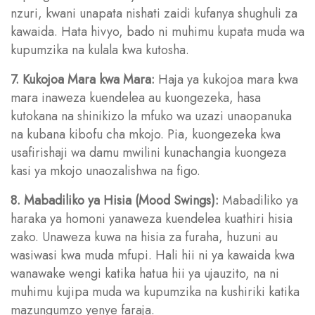
nzuri, kwani unapata nishati zaidi kufanya shughuli za
kawaida. Hata hivyo, bado ni muhimu kupata muda wa
kupumzika na kulala kwa kutosha.
7. Kukojoa Mara kwa Mara:
Haja ya kukojoa mara kwa
mara inaweza kuendelea au kuongezeka, hasa
kutokana na shinikizo la mfuko wa uzazi unaopanuka
na kubana kibofu cha mkojo. Pia, kuongezeka kwa
usafirishaji wa damu mwilini kunachangia kuongeza
kasi ya mkojo unaozalishwa na figo.
8. Mabadiliko ya Hisia (Mood Swings):
Mabadiliko ya
haraka ya homoni yanaweza kuendelea kuathiri hisia
zako. Unaweza kuwa na hisia za furaha, huzuni au
wasiwasi kwa muda mfupi. Hali hii ni ya kawaida kwa
wanawake wengi katika hatua hii ya ujauzito, na ni
muhimu kujipa muda wa kupumzika na kushiriki katika
mazungumzo yenye faraja.