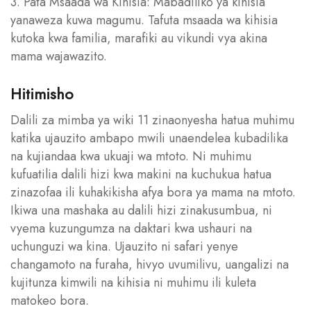
3. Pata Msaada wa Kihisia: Mabadiliko ya kihisia
yanaweza kuwa magumu. Tafuta msaada wa kihisia
kutoka kwa familia, marafiki au vikundi vya akina
mama wajawazito.
Hitimisho
Dalili za mimba ya wiki 11 zinaonyesha hatua muhimu
katika ujauzito ambapo mwili unaendelea kubadilika
na kujiandaa kwa ukuaji wa mtoto. Ni muhimu
kufuatilia dalili hizi kwa makini na kuchukua hatua
zinazofaa ili kuhakikisha afya bora ya mama na mtoto.
Ikiwa una mashaka au dalili hizi zinakusumbua, ni
vyema kuzungumza na daktari kwa ushauri na
uchunguzi wa kina. Ujauzito ni safari yenye
changamoto na furaha, hivyo uvumilivu, uangalizi na
kujitunza kimwili na kihisia ni muhimu ili kuleta
matokeo bora.