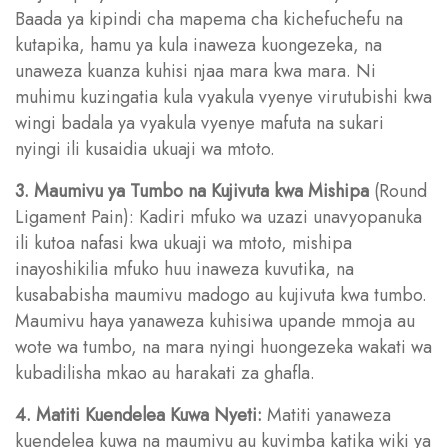
Baada ya kipindi cha mapema cha kichefuchefu na
kutapika, hamu ya kula inaweza kuongezeka, na
unaweza kuanza kuhisi njaa mara kwa mara. Ni
muhimu kuzingatia kula vyakula vyenye virutubishi kwa
wingi badala ya vyakula vyenye mafuta na sukari
nyingi ili kusaidia ukuaji wa mtoto.
3. Maumivu ya Tumbo na Kujivuta kwa Mishipa
(Round
Ligament Pain): Kadiri mfuko wa uzazi unavyopanuka
ili kutoa nafasi kwa ukuaji wa mtoto, mishipa
inayoshikilia mfuko huu inaweza kuvutika, na
kusababisha maumivu madogo au kujivuta kwa tumbo.
Maumivu haya yanaweza kuhisiwa upande mmoja au
wote wa tumbo, na mara nyingi huongezeka wakati wa
kubadilisha mkao au harakati za ghafla.
4. Matiti Kuendelea Kuwa Nyeti:
Matiti yanaweza
kuendelea kuwa na maumivu au kuvimba katika wiki ya