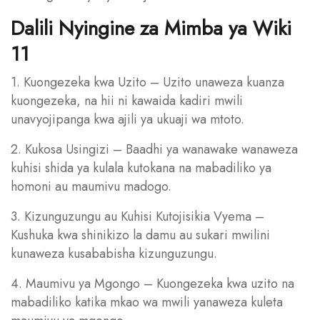
Dalili Nyingine za Mimba ya Wiki
11
1. Kuongezeka kwa Uzito – Uzito unaweza kuanza
kuongezeka, na hii ni kawaida kadiri mwili
unavyojipanga kwa ajili ya ukuaji wa mtoto.
2. Kukosa Usingizi – Baadhi ya wanawake wanaweza
kuhisi shida ya kulala kutokana na mabadiliko ya
homoni au maumivu madogo.
3. Kizunguzungu au Kuhisi Kutojisikia Vyema –
Kushuka kwa shinikizo la damu au sukari mwilini
kunaweza kusababisha kizunguzungu.
4. Maumivu ya Mgongo – Kuongezeka kwa uzito na
mabadiliko katika mkao wa mwili yanaweza kuleta