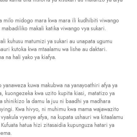
a milo midogo mara kwa mara ili kudhibiti viwango
 mabadiliko makali katika viwango vya sukari.
wali kuhusu matumizi ya sukari au unapata ugumu
shauri kutoka kwa mtaalamu wa lishe au daktari.
na hali yako ya kiafya.
o yanaweza kuwa makubwa na yanayoathiri afya ya
, kuongezeka kwa uzito kupita kiasi, matatizo ya
a shinikizo la damu la juu ni baadhi ya madhara
nyingi. Kwa hivyo, ni muhimu kwa mama wajawazito
a vyakula vyenye afya, na kupata ushauri wa kitaalamu
Kufuata hatua hizi zitasaidia kupunguza hatari ya
jema.