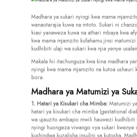
Madhara ya sukari nyingi kwa mama mjamzit
wanaotarajia kuwa na mtoto. Sukari ni chanzo
kiasi yanaweza kuwa na athari mbaya kwa afy
kwa mama mjamzito kufahamu jinsi matumizi ya
kudhibiti ulaji wa sukari kwa njia yenye usala
Makala hii itachunguza kwa kina madhara ya
nyingi kwa mama mjamzito na kutoa ushauri ku
bora.
Madhara ya Matumizi ya Suk
1. Hatari ya Kisukari cha Mimba:
Matumizi ya
hatari ya kisukari cha mimba (gestational dia
wa ujauzito ambapo mwili hauwezi kudhibiti 
nyingi huongeza viwango vya sukari kwenye
kushindwa kuzalisha insulini ya kutosha. Mad