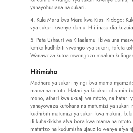
yanayohusiana na sukari.
4. Kula Mara kwa Mara kwa Kiasi Kidogo: Kul
vya sukari kwenye damu. Hii inasaidia kuzuia
5. Pata Ushauri wa Kitaalamu: Ikiwa una mas
katika kudhibiti viwango vya sukari, tafuta u
Wanaweza kutoa mwongozo maalum kulingana 
Hitimisho
Madhara ya sukari nyingi kwa mama mjamzit
mama na mtoto. Hatari ya kisukari cha mimba
meno, athari kwa ukuaji wa mtoto, na hatari y
yanayoweza kutokana na matumizi ya sukari 
kudhibiti matumizi ya sukari kwa makini, kul
ili kuhakikisha afya bora kwa mama na mtoto. 
matatizo na kudumisha ujauzito wenye afya n