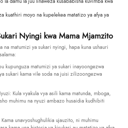
o la damu la juu linaweza kusababisha kuvimba kwa
a kuathiri moyo na kupelekea matatizo ya afya ya
Sukari Nyingi kwa Mama Mjamzito
 na matumizi ya sukari nyingi, hapa kuna ushauri
usalama:
ribu kupunguza matumizi ya sukari inayoongezwa
ya sukari kama vile soda na juisi zilizoongezwa
Nyuzi: Kula vyakula vya asili kama matunda, mboga,
ubisho muhimu na nyuzi ambazo husaidia kudhibiti
 Kama unavyoshughulikia ujauzito, ni muhimu
asa kama una historia ya kisukari au matatizo ya afya