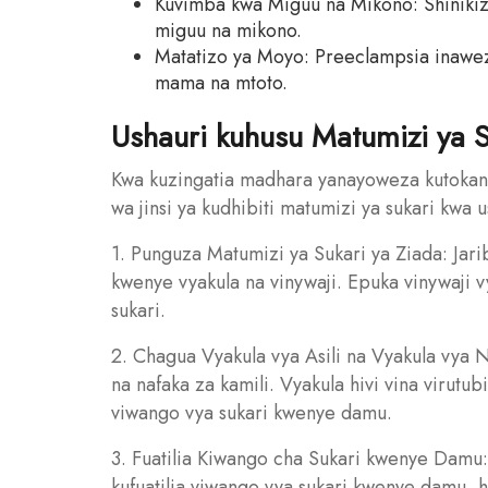
Kuvimba kwa Miguu na Mikono: Shinikiz
miguu na mikono.
Matatizo ya Moyo: Preeclampsia inawez
mama na mtoto.
Ushauri kuhusu Matumizi ya 
Kwa kuzingatia madhara yanayoweza kutokana
wa jinsi ya kudhibiti matumizi ya sukari kwa 
1. Punguza Matumizi ya Sukari ya Ziada: Ja
kwenye vyakula na vinywaji. Epuka vinywaji v
sukari.
2. Chagua Vyakula vya Asili na Vyakula vya 
na nafaka za kamili. Vyakula hivi vina virut
viwango vya sukari kwenye damu.
3. Fuatilia Kiwango cha Sukari kwenye Damu:
kufuatilia viwango vya sukari kwenye damu, h