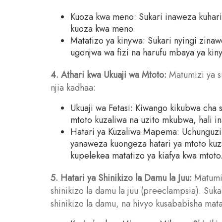
Kuoza kwa meno: Sukari inaweza kuhar
kuoza kwa meno.
Matatizo ya kinywa: Sukari nyingi zina
ugonjwa wa fizi na harufu mbaya ya kin
4. Athari kwa Ukuaji wa Mtoto:
Matumizi ya su
njia kadhaa:
Ukuaji wa Fetasi: Kiwango kikubwa cha
mtoto kuzaliwa na uzito mkubwa, hali i
Hatari ya Kuzaliwa Mapema: Uchunguzi
yanaweza kuongeza hatari ya mtoto kuza
kupelekea matatizo ya kiafya kwa mtoto
5. Hatari ya Shinikizo la Damu la Juu:
Matumiz
shinikizo la damu la juu (preeclampsia). Suka
shinikizo la damu, na hivyo kusababisha mata