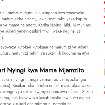
o ni jambo muhimu la kuzingatia kwa wanawake
 muhimu cha nishati, lakini matumizi yake kupita
a ya mama na mtoto. Katika kipindi hiki, ni muhimu
 sukari yanavyoathiri mwili wake na jinsi ya
ma.
nayoweza kutokea kutokana na matumizi ya sukari
husu matumizi sahihi ya sukari ili kudumisha afya
ari Nyingi kwa Mama Mjamzito
 sukari nyingi ni moja ya mambo yanayochangia
betes). Kisukari cha mimba ni hali inayotokea wakati
viwango vya sukari kwenye damu kwa ufanisi. Sukari
 damu, hali inayoweza kusababisha mwili wa mama
hara ya kisukari cha mimba ni pamoja na: