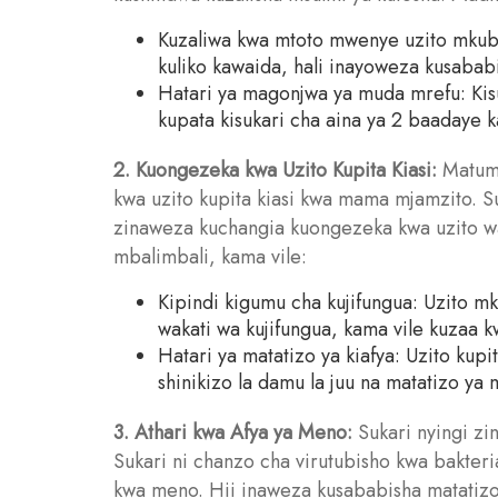
Kuzaliwa kwa mtoto mwenye uzito mkub
kuliko kawaida, hali inayoweza kusababi
Hatari ya magonjwa ya muda mrefu: Ki
kupata kisukari cha aina ya 2 baadaye k
2. Kuongezeka kwa Uzito Kupita Kiasi:
Matumi
kwa uzito kupita kiasi kwa mama mjamzito. S
zinaweza kuchangia kuongezeka kwa uzito wa 
mbalimbali, kama vile:
Kipindi kigumu cha kujifungua: Uzito
wakati wa kujifungua, kama vile kuzaa k
Hatari ya matatizo ya kiafya: Uzito kup
shinikizo la damu la juu na matatizo ya 
3. Athari kwa Afya ya Meno:
Sukari nyingi zi
Sukari ni chanzo cha virutubisho kwa bakte
kwa meno. Hii inaweza kusababisha matatizo