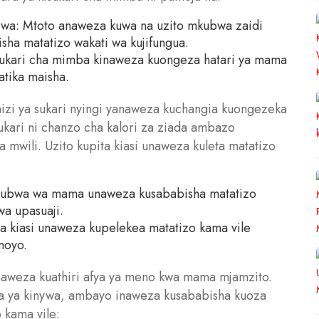
wa: Mtoto anaweza kuwa na uzito mkubwa zaidi
sha matatizo wakati wa kujifungua.
sukari cha mimba kinaweza kuongeza hatari ya mama
atika maisha.
zi ya sukari nyingi yanaweza kuchangia kuongezeka
ukari ni chanzo cha kalori za ziada ambazo
mwili. Uzito kupita kiasi unaweza kuleta matatizo
 mkubwa wa mama unaweza kusababisha matatizo
wa upasuaji.
ita kiasi unaweza kupelekea matatizo kama vile
moyo.
naweza kuathiri afya ya meno kwa mama mjamzito.
ria ya kinywa, ambayo inaweza kusababisha kuoza
 kama vile: