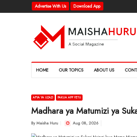
Advertise With Us
Download App
HOME
OUR TOPICS
ABOUT US
CONT
AFYA YA UZAZI
PAKUA APP YETU
Madhara ya Matumizi ya Suk
By
Maisha Huru
Aug 08, 2026