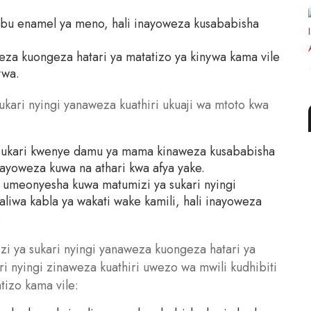
ibu enamel ya meno, hali inayoweza kusababisha
weza kuongeza hatari ya matatizo ya kinywa kama vile
ywa.
kari nyingi yanaweza kuathiri ukuaji wa mtoto kwa
 sukari kwenye damu ya mama kinaweza kusababisha
nayoweza kuwa na athari kwa afya yake.
 umeonyesha kuwa matumizi ya sukari nyingi
liwa kabla ya wakati wake kamili, hali inayoweza
.
i ya sukari nyingi yanaweza kuongeza hatari ya
ri nyingi zinaweza kuathiri uwezo wa mwili kudhibiti
tizo kama vile: