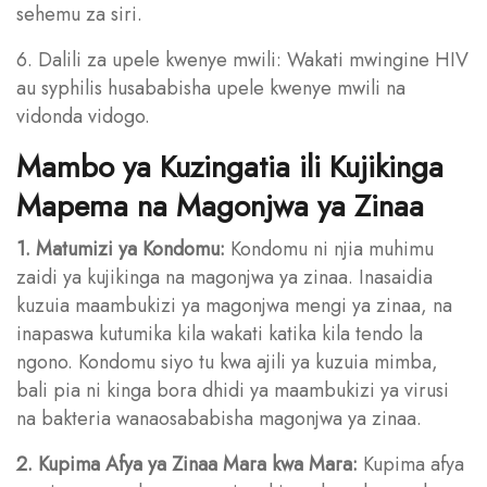
sehemu za siri.
6. Dalili za upele kwenye mwili: Wakati mwingine HIV
au syphilis husababisha upele kwenye mwili na
vidonda vidogo.
Mambo ya Kuzingatia ili Kujikinga
Mapema na Magonjwa ya Zinaa
1. Matumizi ya Kondomu:
Kondomu ni njia muhimu
zaidi ya kujikinga na magonjwa ya zinaa. Inasaidia
kuzuia maambukizi ya magonjwa mengi ya zinaa, na
inapaswa kutumika kila wakati katika kila tendo la
ngono. Kondomu siyo tu kwa ajili ya kuzuia mimba,
bali pia ni kinga bora dhidi ya maambukizi ya virusi
na bakteria wanaosababisha magonjwa ya zinaa.
2. Kupima Afya ya Zinaa Mara kwa Mara:
Kupima afya