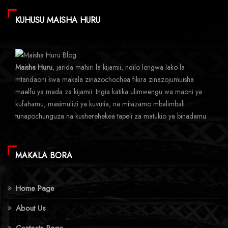
KUHUSU MAISHA HURU
Maisha Huru
, jarida mahiri la kijamii, ndilo lengwa lako la
mtandaoni kwa makala zinazochochea fikira zinazojumuisha
maelfu ya mada za kijamii. Ingia katika ulimwengu wa maoni ya
kufahamu, masimulizi ya kuvutia, na mitazamo mbalimbali
tunapochunguza na kusherehekea tapeli za matukio ya binadamu.
MAKALA BORA
Home Page
About Us
Contacts Page