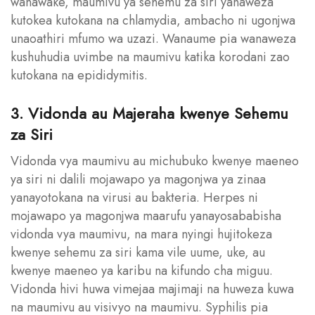
wanawake, maumivu ya sehemu za siri yanaweza
kutokea kutokana na chlamydia, ambacho ni ugonjwa
unaoathiri mfumo wa uzazi. Wanaume pia wanaweza
kushuhudia uvimbe na maumivu katika korodani zao
kutokana na epididymitis.
3. Vidonda au Majeraha kwenye Sehemu
za Siri
Vidonda vya maumivu au michubuko kwenye maeneo
ya siri ni dalili mojawapo ya magonjwa ya zinaa
yanayotokana na virusi au bakteria. Herpes ni
mojawapo ya magonjwa maarufu yanayosababisha
vidonda vya maumivu, na mara nyingi hujitokeza
kwenye sehemu za siri kama vile uume, uke, au
kwenye maeneo ya karibu na kifundo cha miguu.
Vidonda hivi huwa vimejaa majimaji na huweza kuwa
na maumivu au visivyo na maumivu. Syphilis pia