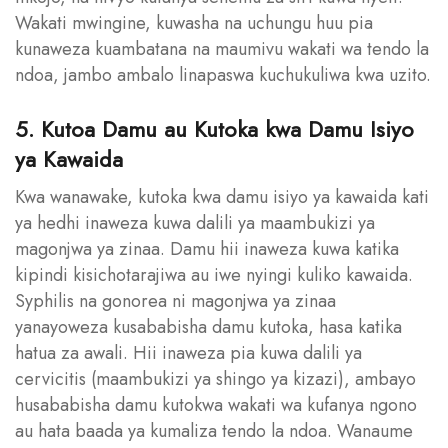
Wakati mwingine, kuwasha na uchungu huu pia
kunaweza kuambatana na maumivu wakati wa tendo la
ndoa, jambo ambalo linapaswa kuchukuliwa kwa uzito.
5. Kutoa Damu au Kutoka kwa Damu Isiyo
ya Kawaida
Kwa wanawake, kutoka kwa damu isiyo ya kawaida kati
ya hedhi inaweza kuwa dalili ya maambukizi ya
magonjwa ya zinaa. Damu hii inaweza kuwa katika
kipindi kisichotarajiwa au iwe nyingi kuliko kawaida.
Syphilis na gonorea ni magonjwa ya zinaa
yanayoweza kusababisha damu kutoka, hasa katika
hatua za awali. Hii inaweza pia kuwa dalili ya
cervicitis (maambukizi ya shingo ya kizazi), ambayo
husababisha damu kutokwa wakati wa kufanya ngono
au hata baada ya kumaliza tendo la ndoa. Wanaume