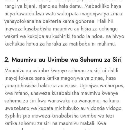
rangi ya kijani, njano au hata damu. Mabadiliko haya
ni ya kawaida kwa watu waliopata magonjwa ya zinaa
yanayotokana na bakteria kama gonorea. Hali hii
inaweza kusababisha maumivu au hisia za uchungu
wakati wa kukojoa au kushiriki tendo la ndoa, na hivyo
kuchukua hatua za haraka za matibabu ni muhimu.
2. Maumivu au Uvimbe wa Sehemu za Siri
Maumivu au uvimbe kwenye sehemu za siri ni dalili
inayojitokeza sana katika magonjwa ya zinaa, hasa
yanapohusisha bakteria au virusi. Ugonjwa wa herpes,
kwa mfano, unaweza kusababisha maumivu kwenye
sehemu za siri kwa wanawake na wanaume, na kuna
uwezekano wa kupata michubuko au vidonda vidogo.
Syphilis pia inaweza kusababisha uvimbe wa tezi
katika sehemu za siri na maumivu makali. Kwa