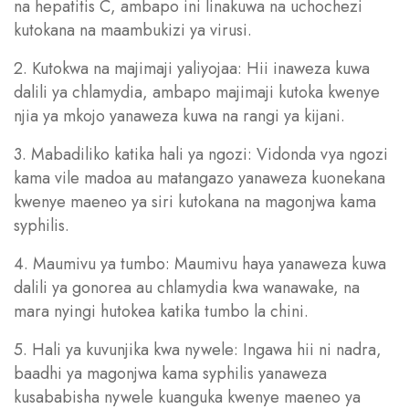
na hepatitis C, ambapo ini linakuwa na uchochezi
kutokana na maambukizi ya virusi.
2. Kutokwa na majimaji yaliyojaa: Hii inaweza kuwa
dalili ya chlamydia, ambapo majimaji kutoka kwenye
njia ya mkojo yanaweza kuwa na rangi ya kijani.
3. Mabadiliko katika hali ya ngozi: Vidonda vya ngozi
kama vile madoa au matangazo yanaweza kuonekana
kwenye maeneo ya siri kutokana na magonjwa kama
syphilis.
4. Maumivu ya tumbo: Maumivu haya yanaweza kuwa
dalili ya gonorea au chlamydia kwa wanawake, na
mara nyingi hutokea katika tumbo la chini.
5. Hali ya kuvunjika kwa nywele: Ingawa hii ni nadra,
baadhi ya magonjwa kama syphilis yanaweza
kusababisha nywele kuanguka kwenye maeneo ya