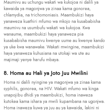
Maumivu au uchungu wakati wa kukojoa ni dalili ya
kawaida ya magonjwa ya zinaa kama gonorea,
chlamydia, na trichomoniasis. Maambukizi haya
yanaweza kuathiri mfumo wa mkojo na kusababisha
maumivu na usumbufu wakati wa kukojoa. Kwa
wanaume, maambukizi haya yanaweza pia
kusababisha maumivu kwenye uume au kwenye kando
ya uke kwa wanawake. Wakati mwingine, maambukizi
haya yanaweza kuhusiana na utokaji wa ute au
majimaji yenye harufu mbaya.
8. Homa au Hali ya Joto Juu Mwilini
Homa ni dalili nyingine ya magonjwa ya zinaa kama
syphilis, gonorea, na HIV. Wakati mfumo wa kinga
unapojibu dhidi ya maambukizi, homa inaweza
kutokea kama ishara ya mwili kupambana na ugonjwa.
Homa inaweza kuwa ya juu au ya kawaida, lakini ni