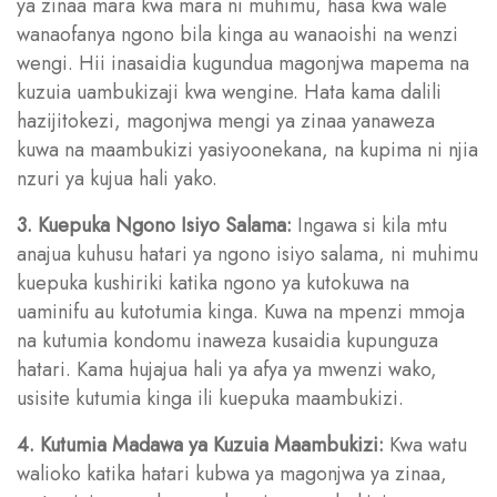
ya zinaa mara kwa mara ni muhimu, hasa kwa wale
wanaofanya ngono bila kinga au wanaoishi na wenzi
wengi. Hii inasaidia kugundua magonjwa mapema na
kuzuia uambukizaji kwa wengine. Hata kama dalili
hazijitokezi, magonjwa mengi ya zinaa yanaweza
kuwa na maambukizi yasiyoonekana, na kupima ni njia
nzuri ya kujua hali yako.
3. Kuepuka Ngono Isiyo Salama:
Ingawa si kila mtu
anajua kuhusu hatari ya ngono isiyo salama, ni muhimu
kuepuka kushiriki katika ngono ya kutokuwa na
uaminifu au kutotumia kinga. Kuwa na mpenzi mmoja
na kutumia kondomu inaweza kusaidia kupunguza
hatari. Kama hujajua hali ya afya ya mwenzi wako,
usisite kutumia kinga ili kuepuka maambukizi.
4. Kutumia Madawa ya Kuzuia Maambukizi:
Kwa watu
walioko katika hatari kubwa ya magonjwa ya zinaa,