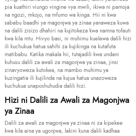
pia kuathiri viungo vingine vya mwili, ikiwa ni pamoja
na ngozi, mkojo, na mfumo wa kinga. Hii ni kwa
sababu baadhi ya magonjwa ya zinaa yanaweza kuwa
na dalili zisizo dhahiri na kujitokeza kwa namna tofauti
kwa kila mtu. Hivyo basi, ni muhimu kuelewa dalili hizi
ili kuchukua hatua sahihi za kujikinga na kutafuta
matibabu. Katika makala hii, tutajadili kwa undani
kuhusu dalili za awali za magonjwa ya zinaa, jinsi
zinavyoweza kutokea, na mambo muhimu ya
kuzingatia ili kujilinda na kujua hatua unazoweza
kuchukua unaposhuhudia dalili hizi.
Hizi ni Dalili za Awali za Magonjwa
ya Zinaa
Dalili za awali za magonjwa ya zinaa ni za kipekee
kwa kila aina ya ugonjwa, lakini kuna dalili kadhaa