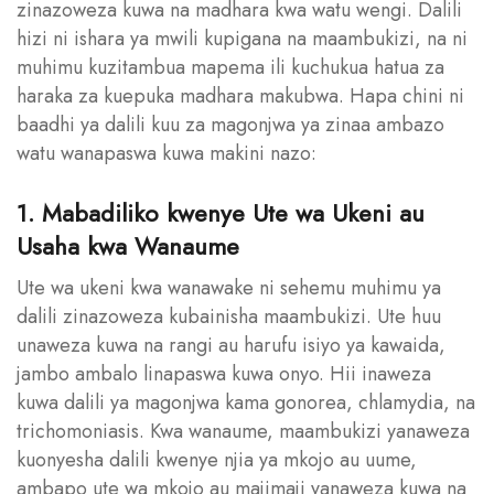
zinazoweza kuwa na madhara kwa watu wengi. Dalili
hizi ni ishara ya mwili kupigana na maambukizi, na ni
muhimu kuzitambua mapema ili kuchukua hatua za
haraka za kuepuka madhara makubwa. Hapa chini ni
baadhi ya dalili kuu za magonjwa ya zinaa ambazo
watu wanapaswa kuwa makini nazo:
1. Mabadiliko kwenye Ute wa Ukeni au
Usaha kwa Wanaume
Ute wa ukeni kwa wanawake ni sehemu muhimu ya
dalili zinazoweza kubainisha maambukizi. Ute huu
unaweza kuwa na rangi au harufu isiyo ya kawaida,
jambo ambalo linapaswa kuwa onyo. Hii inaweza
kuwa dalili ya magonjwa kama gonorea, chlamydia, na
trichomoniasis. Kwa wanaume, maambukizi yanaweza
kuonyesha dalili kwenye njia ya mkojo au uume,
ambapo ute wa mkojo au majimaji yanaweza kuwa na