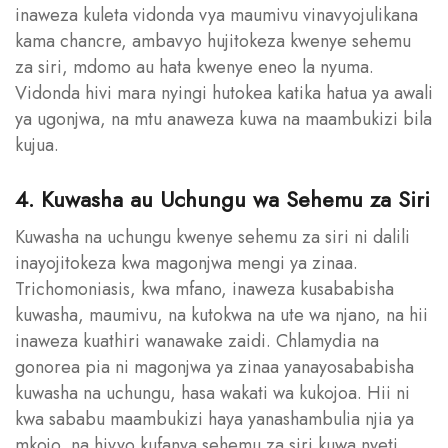
inaweza kuleta vidonda vya maumivu vinavyojulikana
kama chancre, ambavyo hujitokeza kwenye sehemu
za siri, mdomo au hata kwenye eneo la nyuma.
Vidonda hivi mara nyingi hutokea katika hatua ya awali
ya ugonjwa, na mtu anaweza kuwa na maambukizi bila
kujua.
4. Kuwasha au Uchungu wa Sehemu za Siri
Kuwasha na uchungu kwenye sehemu za siri ni dalili
inayojitokeza kwa magonjwa mengi ya zinaa.
Trichomoniasis, kwa mfano, inaweza kusababisha
kuwasha, maumivu, na kutokwa na ute wa njano, na hii
inaweza kuathiri wanawake zaidi. Chlamydia na
gonorea pia ni magonjwa ya zinaa yanayosababisha
kuwasha na uchungu, hasa wakati wa kukojoa. Hii ni
kwa sababu maambukizi haya yanashambulia njia ya
mkojo, na hivyo kufanya sehemu za siri kuwa nyeti.