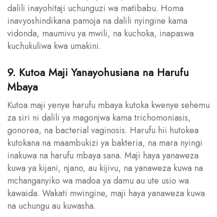
dalili inayohitaji uchunguzi wa matibabu. Homa
inavyoshindikana pamoja na dalili nyingine kama
vidonda, maumivu ya mwili, na kuchoka, inapaswa
kuchukuliwa kwa umakini.
9. Kutoa Maji Yanayohusiana na Harufu
Mbaya
Kutoa maji yenye harufu mbaya kutoka kwenye sehemu
za siri ni dalili ya magonjwa kama trichomoniasis,
gonorea, na bacterial vaginosis. Harufu hii hutokea
kutokana na maambukizi ya bakteria, na mara nyingi
inakuwa na harufu mbaya sana. Maji haya yanaweza
kuwa ya kijani, njano, au kijivu, na yanaweza kuwa na
mchanganyiko wa madoa ya damu au ute usio wa
kawaida. Wakati mwingine, maji haya yanaweza kuwa
na uchungu au kuwasha.