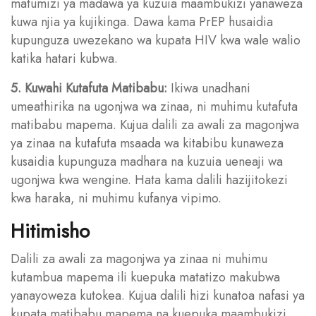
matumizi ya madawa ya kuzuia maambukizi yanaweza
kuwa njia ya kujikinga. Dawa kama PrEP husaidia
kupunguza uwezekano wa kupata HIV kwa wale walio
katika hatari kubwa.
5. Kuwahi Kutafuta Matibabu:
Ikiwa unadhani
umeathirika na ugonjwa wa zinaa, ni muhimu kutafuta
matibabu mapema. Kujua dalili za awali za magonjwa
ya zinaa na kutafuta msaada wa kitabibu kunaweza
kusaidia kupunguza madhara na kuzuia ueneaji wa
ugonjwa kwa wengine. Hata kama dalili hazijitokezi
kwa haraka, ni muhimu kufanya vipimo.
Hitimisho
Dalili za awali za magonjwa ya zinaa ni muhimu
kutambua mapema ili kuepuka matatizo makubwa
yanayoweza kutokea. Kujua dalili hizi kunatoa nafasi ya
kupata matibabu mapema na kuepuka maambukizi