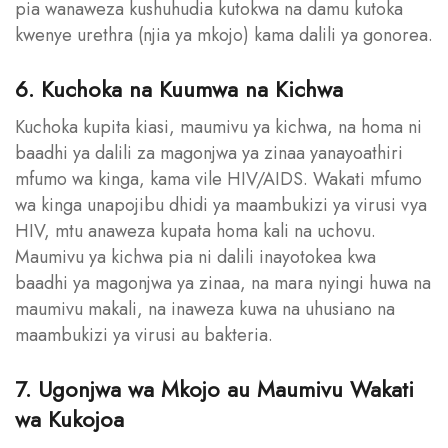
pia wanaweza kushuhudia kutokwa na damu kutoka
kwenye urethra (njia ya mkojo) kama dalili ya gonorea.
6. Kuchoka na Kuumwa na Kichwa
Kuchoka kupita kiasi, maumivu ya kichwa, na homa ni
baadhi ya dalili za magonjwa ya zinaa yanayoathiri
mfumo wa kinga, kama vile HIV/AIDS. Wakati mfumo
wa kinga unapojibu dhidi ya maambukizi ya virusi vya
HIV, mtu anaweza kupata homa kali na uchovu.
Maumivu ya kichwa pia ni dalili inayotokea kwa
baadhi ya magonjwa ya zinaa, na mara nyingi huwa na
maumivu makali, na inaweza kuwa na uhusiano na
maambukizi ya virusi au bakteria.
7. Ugonjwa wa Mkojo au Maumivu Wakati
wa Kukojoa