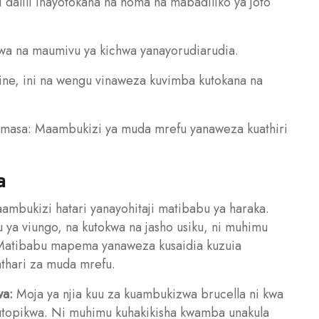
i dalili inayotokana na homa na mabadiliko ya joto
a na maumivu ya kichwa yanayorudiarudia.
ne, ini na wengu vinaweza kuvimba kutokana na
amasa: Maambukizi ya muda mrefu yanaweza kuathiri
a
ambukizi hatari yanayohitaji matibabu ya haraka.
 ya viungo, na kutokwa na jasho usiku, ni muhimu
 Matibabu mapema yanaweza kusaidia kuzuia
thari za muda mrefu.
wa:
Moja ya njia kuu za kuambukizwa brucella ni kwa
utopikwa. Ni muhimu kuhakikisha kwamba unakula