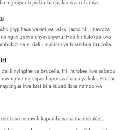
mgonjwa kujisikia kutojisikia vizuri kabisa.
ku
o jingi hasa wakati wa usiku. Jasho hili linaweza
na nguo zenye unyevunyevu. Hali hii hutokea kwa
mbukizi na ni dalili muhimu ya kutambua brucella.
iri
 dalili nyingine ya brucella. Hii hutokea kwa sababu
 mwingine mgonjwa hupoteza hamu ya kula. Hali hii
unapungua kwa kasi bila kubadilisha mtindo wa
a kutokana na mwili kupambana na maambukizi.