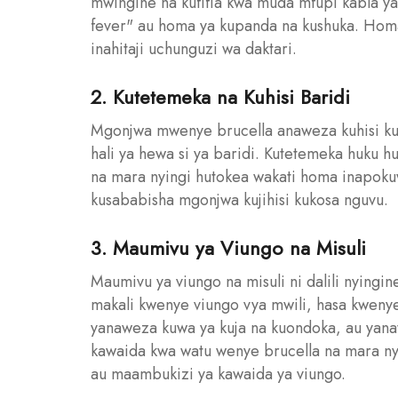
mwingine na kufifia kwa muda mfupi kabla ya 
fever" au homa ya kupanda na kushuka. Homa 
inahitaji uchunguzi wa daktari.
2. Kutetemeka na Kuhisi Baridi
Mgonjwa mwenye brucella anaweza kuhisi kute
hali ya hewa si ya baridi. Kutetemeka huku 
na mara nyingi hutokea wakati homa inapokuwa
kusababisha mgonjwa kujihisi kukosa nguvu.
3. Maumivu ya Viungo na Misuli
Maumivu ya viungo na misuli ni dalili nying
makali kwenye viungo vya mwili, hasa kwen
yanaweza kuwa ya kuja na kuondoka, au yana
kawaida kwa watu wenye brucella na mara n
au maambukizi ya kawaida ya viungo.