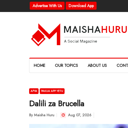
Advertise With Us
Download App
HOME
OUR TOPICS
ABOUT US
CONT
AFYA
PAKUA APP YETU
Dalili za Brucella
By
Maisha Huru
Aug 07, 2026