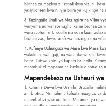
bidhaa za maziwa zilizosafishwa vizuri, has
yasiyochemshwa ni njia bora ya kujikinga na
3. Kuzingatia Usafi wa Mazingira na Vifaa vy
wanyama au wanaoshughulika na bidhaa za w
wanavyotumia. Brucella inaweza kuambukizw
bidhaa zao, hivyo usafi wa mazingira na vi
4. Kufanya Uchunguzi wa Mara kwa Mara kwa
wakulima, wafugaji, na wanaofanya kazi kw
hatari kubwa zaidi ya kupata brucella. Kufa
maambukizi mapema na kuchukua hatua za ma
Mapendekezo na Ushauri wa 
1. Kutumia Dawa kwa Usahihi: Brucella inahi
antibiotics. Ni muhimu kufuata maagizo ya dak
maambukizi yasirudi tena. Matumizi ya dawa 
na kusaidia kuimarisha afya ya mgonjwa.