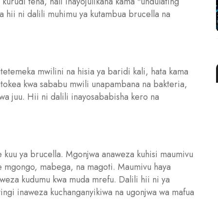
kurudi tena, hali inayojulikana kama "undulating
hii ni dalili muhimu ya kutambua brucella na
temeka mwilini na hisia ya baridi kali, hata kama
hutokea kwa sababu mwili unapambana na bakteria,
 juu. Hii ni dalili inayosababisha kero na
ine kuu ya brucella. Mgonjwa anaweza kuhisi maumivu
ye mgongo, mabega, na magoti. Maumivu haya
weza kudumu kwa muda mrefu. Dalili hii ni ya
yingi inaweza kuchanganyikiwa na ugonjwa wa mafua