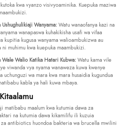
a kutoka kwa vyanzo visivyoaminika. Kuepuka maziwa
 maambukizi.
a Ushughulikiaji Wanyama:
Watu wanaofanya kazi na
anyama wanapaswa kuhakikisha usafi wa vifaa
a kupitia kugusa wanyama walioambukizwa au
faa ni muhimu kwa kuepuka maambukizi.
 Wale Walio Katika Hatari Kubwa:
Watu kama vile
enye viwanda vya nyama wanaweza kuwa kwenye
nya uchunguzi wa mara kwa mara husaidia kugundua
tibabu kabla ya hali kuwa mbaya.
Kitaalamu
taji matibabu maalum kwa kutumia dawa za
tari na kutumia dawa kikamilifu ili kuzuia
za antibiotics huondoa bakteria wa brucella mwilini