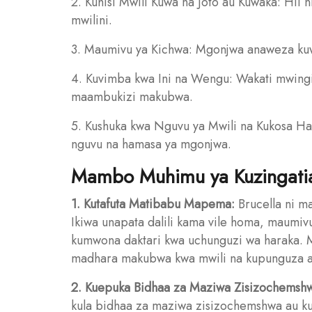
2. Kuhisi Mwili Kuwa na Joto au Kuwaka: Hii n
mwilini.
3. Maumivu ya Kichwa: Mgonjwa anaweza kuw
4. Kuvimba kwa Ini na Wengu: Wakati mwingi
maambukizi makubwa.
5. Kushuka kwa Nguvu ya Mwili na Kukosa H
nguvu na hamasa ya mgonjwa.
Mambo Muhimu ya Kuzingati
1. Kutafuta Matibabu Mapema:
Brucella ni ma
Ikiwa unapata dalili kama vile homa, maumivu
kumwona daktari kwa uchunguzi wa haraka.
madhara makubwa kwa mwili na kupunguza a
2. Kuepuka Bidhaa za Maziwa Zisizochemsh
kula bidhaa za maziwa zisizochemshwa au k