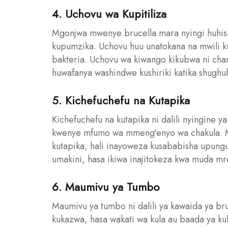
4. Uchovu wa Kupitiliza
Mgonjwa mwenye brucella mara nyingi huhi
kupumzika. Uchovu huu unatokana na mwili 
bakteria. Uchovu wa kiwango kikubwa ni ch
huwafanya washindwe kushiriki katika shughuli
5. Kichefuchefu na Kutapika
Kichefuchefu na kutapika ni dalili nyingine 
kwenye mfumo wa mmeng'enyo wa chakula. Mg
kutapika, hali inayoweza kusababisha upungufu
umakini, hasa ikiwa inajitokeza kwa muda m
6. Maumivu ya Tumbo
Maumivu ya tumbo ni dalili ya kawaida ya b
kukazwa, hasa wakati wa kula au baada ya k