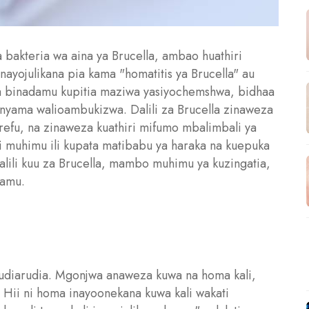
bakteria wa aina ya Brucella, ambao huathiri
yojulikana pia kama "homatitis ya Brucella" au
a binadamu kupitia maziwa yasiyochemshwa, bidhaa
anyama walioambukizwa. Dalili za Brucella zinaweza
fu, na zinaweza kuathiri mifumo mbalimbali ya
i muhimu ili kupata matibabu ya haraka na kuepuka
ili kuu za Brucella, mambo muhimu ya kuzingatia,
lamu.
orudiarudia. Mgonjwa anaweza kuwa na homa kali,
Hii ni homa inayoonekana kuwa kali wakati