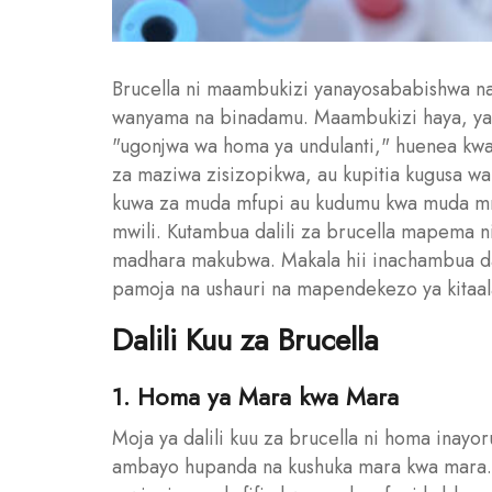
Brucella ni maambukizi yanayosababishwa na 
wanyama na binadamu. Maambukizi haya, yana
"ugonjwa wa homa ya undulanti," huenea kw
za maziwa zisizopikwa, au kupitia kugusa w
kuwa za muda mfupi au kudumu kwa muda mre
mwili. Kutambua dalili za brucella mapema n
madhara makubwa. Makala hii inachambua dal
pamoja na ushauri na mapendekezo ya kitaa
Dalili Kuu za Brucella
1. Homa ya Mara kwa Mara
Moja ya dalili kuu za brucella ni homa inay
ambayo hupanda na kushuka mara kwa mara. 