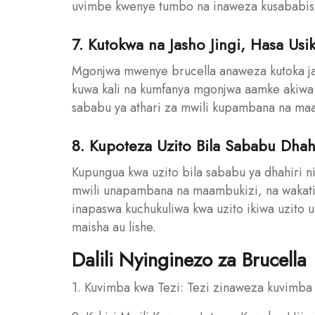
uvimbe kwenye tumbo na inaweza kusababisha 
7. Kutokwa na Jasho Jingi, Hasa Usi
Mgonjwa mwenye brucella anaweza kutoka jash
kuwa kali na kumfanya mgonjwa aamke akiwa 
sababu ya athari za mwili kupambana na maa
8. Kupoteza Uzito Bila Sababu Dhah
Kupungua kwa uzito bila sababu ya dhahiri ni
mwili unapambana na maambukizi, na wakati
inapaswa kuchukuliwa kwa uzito ikiwa uzito 
maisha au lishe.
Dalili Nyinginezo za Brucella
1. Kuvimba kwa Tezi: Tezi zinaweza kuvimb