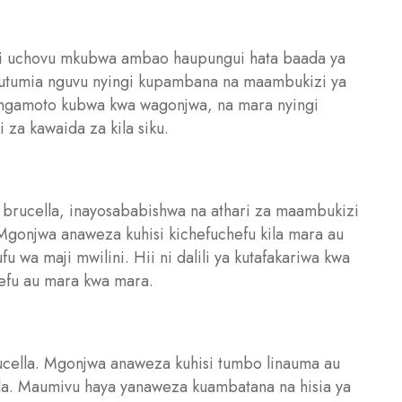
si uchovu mkubwa ambao haupungui hata baada ya
kutumia nguvu nyingi kupambana na maambukizi ya
angamoto kubwa kwa wagonjwa, na mara nyingi
 za kawaida za kila siku.
ya brucella, inayosababishwa na athari za maambukizi
onjwa anaweza kuhisi kichefuchefu kila mara au
 wa maji mwilini. Hii ni dalili ya kutafakariwa kwa
refu au mara kwa mara.
rucella. Mgonjwa anaweza kuhisi tumbo linauma au
ula. Maumivu haya yanaweza kuambatana na hisia ya