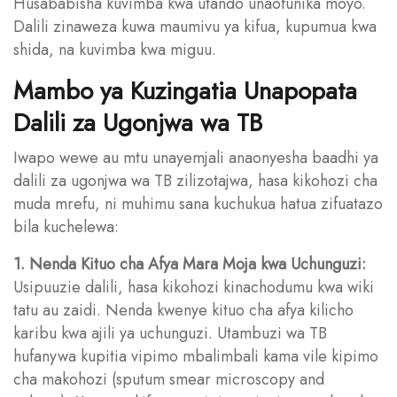
Husababisha kuvimba kwa utando unaofunika moyo.
Dalili zinaweza kuwa maumivu ya kifua, kupumua kwa
shida, na kuvimba kwa miguu.
Mambo ya Kuzingatia Unapopata
Dalili za Ugonjwa wa TB
Iwapo wewe au mtu unayemjali anaonyesha baadhi ya
dalili za ugonjwa wa TB zilizotajwa, hasa kikohozi cha
muda mrefu, ni muhimu sana kuchukua hatua zifuatazo
bila kuchelewa:
1. Nenda Kituo cha Afya Mara Moja kwa Uchunguzi:
Usipuuzie dalili, hasa kikohozi kinachodumu kwa wiki
tatu au zaidi. Nenda kwenye kituo cha afya kilicho
karibu kwa ajili ya uchunguzi. Utambuzi wa TB
hufanywa kupitia vipimo mbalimbali kama vile kipimo
cha makohozi (sputum smear microscopy and