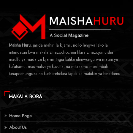
Maisha Huru
, jarida mahiri la kijamii, ndilo lengwa lako la
mtandaoni kwa makala zinazochochea fikira zinazojumuisha
maelfu ya mada za kijamii. Ingia katika ulimwengu wa maoni ya
kufahamu, masimulizi ya kuvutia, na mitazamo mbalimbali
tunapochunguza na kusherehekea tapeli za matukio ya binadamu.
MAKALA BORA
Home Page
About Us