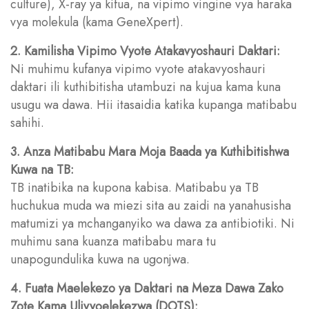
culture), X-ray ya kifua, na vipimo vingine vya haraka
vya molekula (kama GeneXpert).
2. Kamilisha Vipimo Vyote Atakavyoshauri Daktari:
Ni muhimu kufanya vipimo vyote atakavyoshauri
daktari ili kuthibitisha utambuzi na kujua kama kuna
usugu wa dawa. Hii itasaidia katika kupanga matibabu
sahihi.
3. Anza Matibabu Mara Moja Baada ya Kuthibitishwa
Kuwa na TB:
TB inatibika na kupona kabisa. Matibabu ya TB
huchukua muda wa miezi sita au zaidi na yanahusisha
matumizi ya mchanganyiko wa dawa za antibiotiki. Ni
muhimu sana kuanza matibabu mara tu
unapogundulika kuwa na ugonjwa.
4. Fuata Maelekezo ya Daktari na Meza Dawa Zako
Zote Kama Ulivyoelekezwa (DOTS):