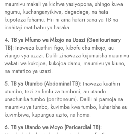
maumivu makali ya kichwa yasiyopona, shingo kuwa
ngumu, kuchanganyikiwa, degedege, na hata
kupoteza fahamu. Hii ni aina hatari sana ya TB na
inahitaji matibabu ya haraka.
4. TB ya Mfumo wa Mkojo na Uzazi (Genitourinary
TB):
Inaweza kuathiri figo, kibofu cha mkojo, au
viungo vya uzazi. Dalili zinaweza kujumuisha maumivu
wakati wa kukojoa, kukojoa damu, maumivu ya kiuno,
na matatizo ya uzazi.
5. TB ya Utumbo (Abdominal TB):
Inaweza kuathiri
utumbo, tezi za limfu za tumboni, au utando
unaofunika tumbo (peritoneum). Dalili ni pamoja na
maumivu ya tumbo, kuvimba kwa tumbo, kuharisha au
kuvimbiwa, kupungua uzito, na homa.
6. TB ya Utando wa Moyo (Pericardial TB):