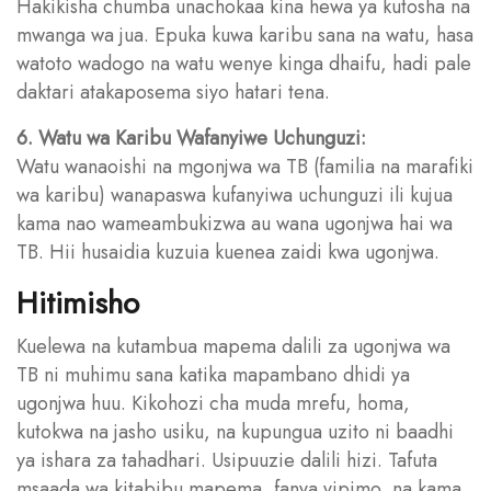
Hakikisha chumba unachokaa kina hewa ya kutosha na
mwanga wa jua. Epuka kuwa karibu sana na watu, hasa
watoto wadogo na watu wenye kinga dhaifu, hadi pale
daktari atakaposema siyo hatari tena.
6. Watu wa Karibu Wafanyiwe Uchunguzi:
Watu wanaoishi na mgonjwa wa TB (familia na marafiki
wa karibu) wanapaswa kufanyiwa uchunguzi ili kujua
kama nao wameambukizwa au wana ugonjwa hai wa
TB. Hii husaidia kuzuia kuenea zaidi kwa ugonjwa.
Hitimisho
Kuelewa na kutambua mapema dalili za ugonjwa wa
TB ni muhimu sana katika mapambano dhidi ya
ugonjwa huu. Kikohozi cha muda mrefu, homa,
kutokwa na jasho usiku, na kupungua uzito ni baadhi
ya ishara za tahadhari. Usipuuzie dalili hizi. Tafuta
msaada wa kitabibu mapema, fanya vipimo, na kama