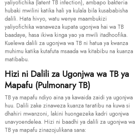
yaliyofichika (latent TB infection), ambapo bakteria
hubaki mwilini katika hali ya kulala bila kusababisha
dalili. Hata hivyo, watu wenye maambukizi
yaliyofichika wanaweza kupata ugonjwa hai wa TB
baadaye, hasa ikiwa kinga yao ya mwili itadhoofika.
Kuelewa dalili za ugonjwa wa TB ni hatua ya kwanza
muhimu katika kutafuta msaada wa kitabibu na kuanza
matibabu.
Hizi ni Dalili za Ugonjwa wa TB ya
Mapafu (Pulmonary TB)
TB ya mapafu ndiyo aina ya kawaida zaidi ya ugonjwa
huu. Dalili zake zinaweza kuanza taratibu na kuwa si
dhahiri mwanzoni, lakini huongezeka kadri ugonjwa
unavyoendelea. Hizi ni baadhi ya dalili za ugonjwa wa
TB ya mapafu zinazojulikana sana: