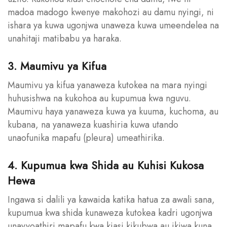
madoa madogo kwenye makohozi au damu nyingi, ni
ishara ya kuwa ugonjwa unaweza kuwa umeendelea na
unahitaji matibabu ya haraka.
3. Maumivu ya Kifua
Maumivu ya kifua yanaweza kutokea na mara nyingi
huhusishwa na kukohoa au kupumua kwa nguvu.
Maumivu haya yanaweza kuwa ya kuuma, kuchoma, au
kubana, na yanaweza kuashiria kuwa utando
unaofunika mapafu (pleura) umeathirika.
4. Kupumua kwa Shida au Kuhisi Kukosa
Hewa
Ingawa si dalili ya kawaida katika hatua za awali sana,
kupumua kwa shida kunaweza kutokea kadri ugonjwa
unavyoathiri mapafu kwa kiasi kikubwa au ikiwa kuna