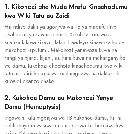
1. Kikohozi cha Muda Mrefu Kinachodumu
kwa Wiki Tatu au Zaidi
Hii ndiyo dalili ya ugonjwa wa TB ya mapafu iliyo
dhahiri na ya kawaida zaidi. Kikohozi kinaweza
kuanza kikiwa kikavu, lakini baadaye kinaweza kutoa
makohozi (sputum). Makohozi yanaweza kuwa na
rangi ya njano, kijani, au hata kuwa na mchanganyiko
wa damu. Kikohozi chochote kinachodumu kwa wiki
tatu au zaidi kinapaswa kuchunguzwa na daktari ili
kubaini chanzo chake.
2. Kukohoa Damu au Makohozi Yenye
Damu (Hemoptysis)
Ingawa si kila mgonjwa wa TB hukohoa damu, hii ni
dalili inayotia wasiwasi na inapaswa kuchukuliwa kwa
uzito. Kukohoa kiasi chochote cha damu, iwe ni