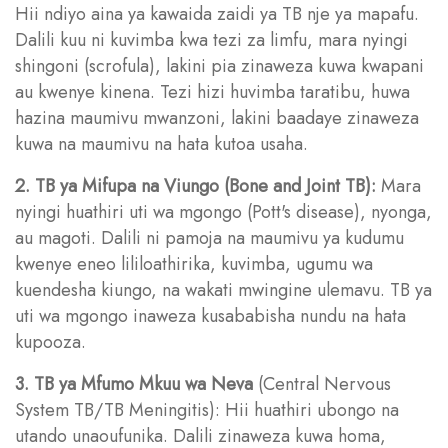
Hii ndiyo aina ya kawaida zaidi ya TB nje ya mapafu.
Dalili kuu ni kuvimba kwa tezi za limfu, mara nyingi
shingoni (scrofula), lakini pia zinaweza kuwa kwapani
au kwenye kinena. Tezi hizi huvimba taratibu, huwa
hazina maumivu mwanzoni, lakini baadaye zinaweza
kuwa na maumivu na hata kutoa usaha.
2. TB ya Mifupa na Viungo (Bone and Joint TB):
Mara
nyingi huathiri uti wa mgongo (Pott's disease), nyonga,
au magoti. Dalili ni pamoja na maumivu ya kudumu
kwenye eneo lililoathirika, kuvimba, ugumu wa
kuendesha kiungo, na wakati mwingine ulemavu. TB ya
uti wa mgongo inaweza kusababisha nundu na hata
kupooza.
3. TB ya Mfumo Mkuu wa Neva
(Central Nervous
System TB/TB Meningitis): Hii huathiri ubongo na
utando unaoufunika. Dalili zinaweza kuwa homa,