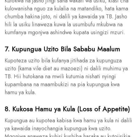
Kutokwa na jasho jingi sana wakati wa usiku, kiasi cha
kulowanisha nguo za kulalia na matandiko, hata kama
chumba hakina joto, ni dalili ya kawaida ya TB. Jasho
hili la usiku linaweza kuwa la usumbufu mkubwa na
kumfanya mgonjwa ashindwe kupata usingizi mzuri.
7. Kupungua Uzito Bila Sababu Maalum
Kupoteza uzito bila kufanya jitihada za kupunguza
uzito (kama vile diet au mazoezi) ni dalili muhimu ya
TB. Hii hutokana na mwili kutumia nishati nyingi
kupambana na maambukizi na pia kupungua kwa
hamu ya kula.
8. Kukosa Hamu ya Kula (Loss of Appetite)
Kupungua au kupotea kabisa kwa hamu ya kula ni dalili
ya kawaida inayochangia kupungua kwa uzito.
Mgonjwa anaweza kuhisi kushiba haraka au kutojisikia