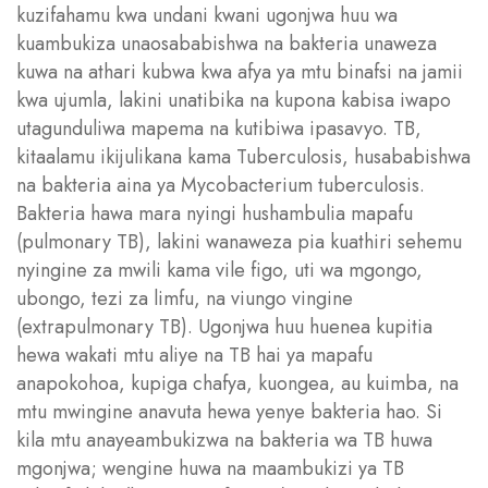
kuzifahamu kwa undani kwani ugonjwa huu wa
kuambukiza unaosababishwa na bakteria unaweza
kuwa na athari kubwa kwa afya ya mtu binafsi na jamii
kwa ujumla, lakini unatibika na kupona kabisa iwapo
utagunduliwa mapema na kutibiwa ipasavyo. TB,
kitaalamu ikijulikana kama Tuberculosis, husababishwa
na bakteria aina ya Mycobacterium tuberculosis.
Bakteria hawa mara nyingi hushambulia mapafu
(pulmonary TB), lakini wanaweza pia kuathiri sehemu
nyingine za mwili kama vile figo, uti wa mgongo,
ubongo, tezi za limfu, na viungo vingine
(extrapulmonary TB). Ugonjwa huu huenea kupitia
hewa wakati mtu aliye na TB hai ya mapafu
anapokohoa, kupiga chafya, kuongea, au kuimba, na
mtu mwingine anavuta hewa yenye bakteria hao. Si
kila mtu anayeambukizwa na bakteria wa TB huwa
mgonjwa; wengine huwa na maambukizi ya TB