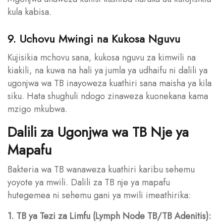
kula kabisa.
9. Uchovu Mwingi na Kukosa Nguvu
Kujisikia mchovu sana, kukosa nguvu za kimwili na
kiakili, na kuwa na hali ya jumla ya udhaifu ni dalili ya
ugonjwa wa TB inayoweza kuathiri sana maisha ya kila
siku. Hata shughuli ndogo zinaweza kuonekana kama
mzigo mkubwa.
Dalili za Ugonjwa wa TB Nje ya
Mapafu
Bakteria wa TB wanaweza kuathiri karibu sehemu
yoyote ya mwili. Dalili za TB nje ya mapafu
hutegemea ni sehemu gani ya mwili imeathirika:
1. TB ya Tezi za Limfu (Lymph Node TB/TB Adenitis):