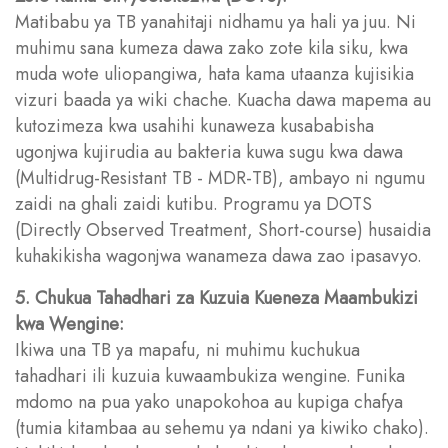
Matibabu ya TB yanahitaji nidhamu ya hali ya juu. Ni
muhimu sana kumeza dawa zako zote kila siku, kwa
muda wote uliopangiwa, hata kama utaanza kujisikia
vizuri baada ya wiki chache. Kuacha dawa mapema au
kutozimeza kwa usahihi kunaweza kusababisha
ugonjwa kujirudia au bakteria kuwa sugu kwa dawa
(Multidrug-Resistant TB - MDR-TB), ambayo ni ngumu
zaidi na ghali zaidi kutibu. Programu ya DOTS
(Directly Observed Treatment, Short-course) husaidia
kuhakikisha wagonjwa wanameza dawa zao ipasavyo.
5. Chukua Tahadhari za Kuzuia Kueneza Maambukizi
kwa Wengine:
Ikiwa una TB ya mapafu, ni muhimu kuchukua
tahadhari ili kuzuia kuwaambukiza wengine. Funika
mdomo na pua yako unapokohoa au kupiga chafya
(tumia kitambaa au sehemu ya ndani ya kiwiko chako).