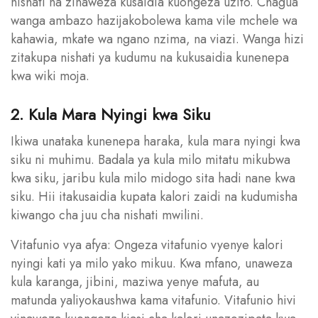
nishati na zinaweza kusaidia kuongeza uzito. Chagua
wanga ambazo hazijakobolewa kama vile mchele wa
kahawia, mkate wa ngano nzima, na viazi. Wanga hizi
zitakupa nishati ya kudumu na kukusaidia kunenepa
kwa wiki moja.
2. Kula Mara Nyingi kwa Siku
Ikiwa unataka kunenepa haraka, kula mara nyingi kwa
siku ni muhimu. Badala ya kula milo mitatu mikubwa
kwa siku, jaribu kula milo midogo sita hadi nane kwa
siku. Hii itakusaidia kupata kalori zaidi na kudumisha
kiwango cha juu cha nishati mwilini.
Vitafunio vya afya: Ongeza vitafunio vyenye kalori
nyingi kati ya milo yako mikuu. Kwa mfano, unaweza
kula karanga, jibini, maziwa yenye mafuta, au
matunda yaliyokaushwa kama vitafunio. Vitafunio hivi