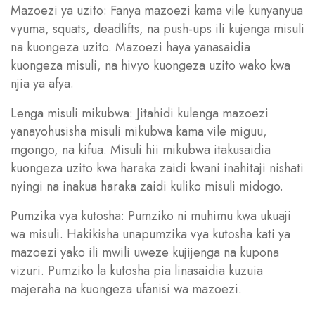
Mazoezi ya uzito: Fanya mazoezi kama vile kunyanyua
vyuma, squats, deadlifts, na push-ups ili kujenga misuli
na kuongeza uzito. Mazoezi haya yanasaidia
kuongeza misuli, na hivyo kuongeza uzito wako kwa
njia ya afya.
Lenga misuli mikubwa: Jitahidi kulenga mazoezi
yanayohusisha misuli mikubwa kama vile miguu,
mgongo, na kifua. Misuli hii mikubwa itakusaidia
kuongeza uzito kwa haraka zaidi kwani inahitaji nishati
nyingi na inakua haraka zaidi kuliko misuli midogo.
Pumzika vya kutosha: Pumziko ni muhimu kwa ukuaji
wa misuli. Hakikisha unapumzika vya kutosha kati ya
mazoezi yako ili mwili uweze kujijenga na kupona
vizuri. Pumziko la kutosha pia linasaidia kuzuia
majeraha na kuongeza ufanisi wa mazoezi.