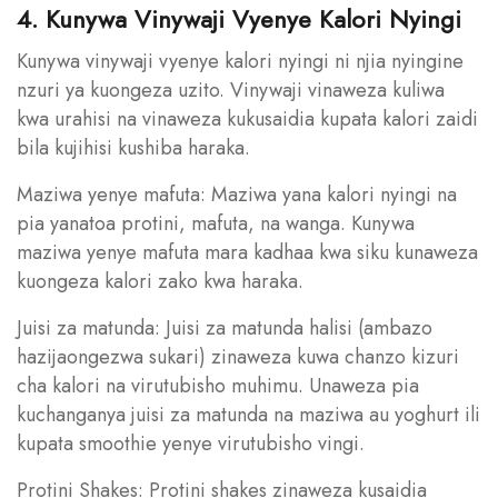
4. Kunywa Vinywaji Vyenye Kalori Nyingi
Kunywa vinywaji vyenye kalori nyingi ni njia nyingine
nzuri ya kuongeza uzito. Vinywaji vinaweza kuliwa
kwa urahisi na vinaweza kukusaidia kupata kalori zaidi
bila kujihisi kushiba haraka.
Maziwa yenye mafuta: Maziwa yana kalori nyingi na
pia yanatoa protini, mafuta, na wanga. Kunywa
maziwa yenye mafuta mara kadhaa kwa siku kunaweza
kuongeza kalori zako kwa haraka.
Juisi za matunda: Juisi za matunda halisi (ambazo
hazijaongezwa sukari) zinaweza kuwa chanzo kizuri
cha kalori na virutubisho muhimu. Unaweza pia
kuchanganya juisi za matunda na maziwa au yoghurt ili
kupata smoothie yenye virutubisho vingi.
Protini Shakes: Protini shakes zinaweza kusaidia