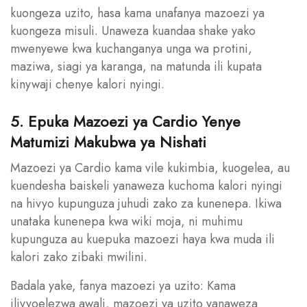
kuongeza uzito, hasa kama unafanya mazoezi ya
kuongeza misuli. Unaweza kuandaa shake yako
mwenyewe kwa kuchanganya unga wa protini,
maziwa, siagi ya karanga, na matunda ili kupata
kinywaji chenye kalori nyingi.
5. Epuka Mazoezi ya Cardio Yenye
Matumizi Makubwa ya Nishati
Mazoezi ya Cardio kama vile kukimbia, kuogelea, au
kuendesha baiskeli yanaweza kuchoma kalori nyingi
na hivyo kupunguza juhudi zako za kunenepa. Ikiwa
unataka kunenepa kwa wiki moja, ni muhimu
kupunguza au kuepuka mazoezi haya kwa muda ili
kalori zako zibaki mwilini.
Badala yake, fanya mazoezi ya uzito: Kama
ilivyoelezwa awali, mazoezi ya uzito yanaweza