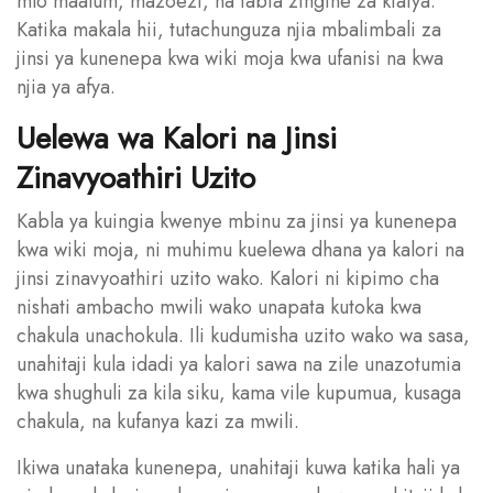
mlo maalum, mazoezi, na tabia zingine za kiafya.
Katika makala hii, tutachunguza njia mbalimbali za
jinsi ya kunenepa kwa wiki moja kwa ufanisi na kwa
njia ya afya.
Uelewa wa Kalori na Jinsi
Zinavyoathiri Uzito
Kabla ya kuingia kwenye mbinu za jinsi ya kunenepa
kwa wiki moja, ni muhimu kuelewa dhana ya kalori na
jinsi zinavyoathiri uzito wako. Kalori ni kipimo cha
nishati ambacho mwili wako unapata kutoka kwa
chakula unachokula. Ili kudumisha uzito wako wa sasa,
unahitaji kula idadi ya kalori sawa na zile unazotumia
kwa shughuli za kila siku, kama vile kupumua, kusaga
chakula, na kufanya kazi za mwili.
Ikiwa unataka kunenepa, unahitaji kuwa katika hali ya