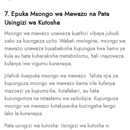
7. Epuka Msongo wa Mawazo na Pata
Usingizi wa Kutosha
Msongo wa mawazo unaweza kuathiri vibaya juhudi
zako za kuongeza uzito. Wakati mwingine, msongo wa
mawazo unaweza kusababisha kupungua kwa hamu ya
kula au hata kuharakisha metabolismu, hali inayoweza
kufanya iwe vigumu kunenepa.
Jitahidi kuepuka msongo wa mawazo: Tafuta njia za
kupunguza msongo wa mawazo kama vile kufanya
mazoezi ya kupumzika, kutafakari, au hata
kuzungumza na mtaalamu wa saikolojia. Kupunguza
msongo wa mawazo kutakusaidia kuzingatia lengo
lako la kunenepa.
Pata usingizi wa kutosha: Usingizi wa kutosha ni