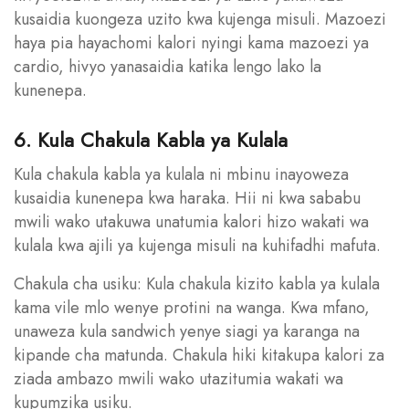
kusaidia kuongeza uzito kwa kujenga misuli. Mazoezi
haya pia hayachomi kalori nyingi kama mazoezi ya
cardio, hivyo yanasaidia katika lengo lako la
kunenepa.
6. Kula Chakula Kabla ya Kulala
Kula chakula kabla ya kulala ni mbinu inayoweza
kusaidia kunenepa kwa haraka. Hii ni kwa sababu
mwili wako utakuwa unatumia kalori hizo wakati wa
kulala kwa ajili ya kujenga misuli na kuhifadhi mafuta.
Chakula cha usiku: Kula chakula kizito kabla ya kulala
kama vile mlo wenye protini na wanga. Kwa mfano,
unaweza kula sandwich yenye siagi ya karanga na
kipande cha matunda. Chakula hiki kitakupa kalori za
ziada ambazo mwili wako utazitumia wakati wa
kupumzika usiku.