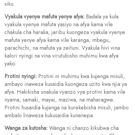
siku.
Vyakula vyenye mafuta yenye afya:
Badala ya kula
vyakula vyenye mafuta yasiyo na afya kama vile
chakula cha haraka, jaribu kuongeza vyakula vyenye
mafuta yenye afya kama vile karanga, mbegu,
parachichi, na mafuta ya zeituni. Vyakula hivi vina
kalori nyingi na vina virutubisho muhimu kwa afya
yako.
Protini nyingi:
Protini ni muhimu kwa kujenga misuli,
ambayo inaweza kusaidia kuongeza uzito kwa njia ya
afya. Hakikisha unakula vyanzo vya protini kama vile
nyama, samaki, mayai, maziwa, na maharagwe.
Protini husaidia kujenga na kurekebisha misuli, jambo
ambalo linaweza kukusaidia kunenepa.
Wanga za kutosha:
Wanga ni chanzo kikubwa cha