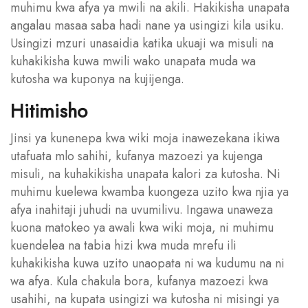
muhimu kwa afya ya mwili na akili. Hakikisha unapata
angalau masaa saba hadi nane ya usingizi kila usiku.
Usingizi mzuri unasaidia katika ukuaji wa misuli na
kuhakikisha kuwa mwili wako unapata muda wa
kutosha wa kuponya na kujijenga.
Hitimisho
Jinsi ya kunenepa kwa wiki moja inawezekana ikiwa
utafuata mlo sahihi, kufanya mazoezi ya kujenga
misuli, na kuhakikisha unapata kalori za kutosha. Ni
muhimu kuelewa kwamba kuongeza uzito kwa njia ya
afya inahitaji juhudi na uvumilivu. Ingawa unaweza
kuona matokeo ya awali kwa wiki moja, ni muhimu
kuendelea na tabia hizi kwa muda mrefu ili
kuhakikisha kuwa uzito unaopata ni wa kudumu na ni
wa afya. Kula chakula bora, kufanya mazoezi kwa
usahihi, na kupata usingizi wa kutosha ni misingi ya