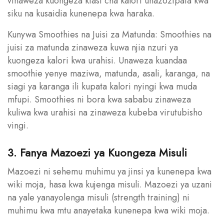
vinaweza kuongeza kiasi cha kalori unazozipata kwa
siku na kusaidia kunenepa kwa haraka.
Kunywa Smoothies na Juisi za Matunda: Smoothies na
juisi za matunda zinaweza kuwa njia nzuri ya
kuongeza kalori kwa urahisi. Unaweza kuandaa
smoothie yenye maziwa, matunda, asali, karanga, na
siagi ya karanga ili kupata kalori nyingi kwa muda
mfupi. Smoothies ni bora kwa sababu zinaweza
kuliwa kwa urahisi na zinaweza kubeba virutubisho
vingi.
3. Fanya Mazoezi ya Kuongeza Misuli
Mazoezi ni sehemu muhimu ya jinsi ya kunenepa kwa
wiki moja, hasa kwa kujenga misuli. Mazoezi ya uzani
na yale yanayolenga misuli (strength training) ni
muhimu kwa mtu anayetaka kunenepa kwa wiki moja.