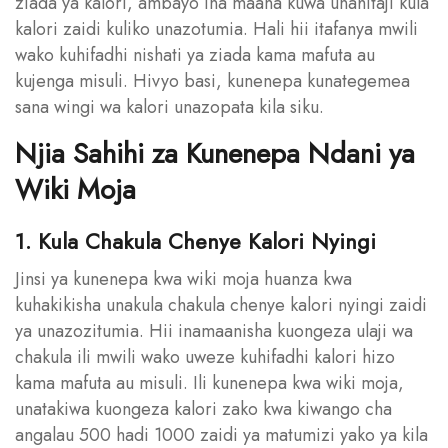
ziada ya kalori, ambayo ina maana kuwa unahitaji kula
kalori zaidi kuliko unazotumia. Hali hii itafanya mwili
wako kuhifadhi nishati ya ziada kama mafuta au
kujenga misuli. Hivyo basi, kunenepa kunategemea
sana wingi wa kalori unazopata kila siku.
Njia Sahihi za Kunenepa Ndani ya
Wiki Moja
1. Kula Chakula Chenye Kalori Nyingi
Jinsi ya kunenepa kwa wiki moja huanza kwa
kuhakikisha unakula chakula chenye kalori nyingi zaidi
ya unazozitumia. Hii inamaanisha kuongeza ulaji wa
chakula ili mwili wako uweze kuhifadhi kalori hizo
kama mafuta au misuli. Ili kunenepa kwa wiki moja,
unatakiwa kuongeza kalori zako kwa kiwango cha
angalau 500 hadi 1000 zaidi ya matumizi yako ya kila