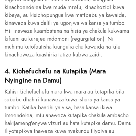
kinachoendelea kwa muda mrefu, kinachozidi kuwa
kibaya, au kisichopungua kwa matibabu ya kawaida,
kinaweza kuwa dalili ya ugonjwa wa kansa ya tumbo.
Hii inaweza kuambatana na hisia ya chakula kukwama
kifuani au kurejea mdomoni (regurgitation). Ni
muhimu kutofautisha kiungulia cha kawaida na kile
kinachoweza kuashiria tatizo kubwa zaidi.
4. Kichefuchefu na Kutapika (Mara
Nyingine na Damu)
Kuhisi kichefuchefu mara kwa mara au kutapika bila
sababu dhahiri kunaweza kuwa ishara ya kansa ya
tumbo. Katika baadhi ya visa, hasa kansa ikiwa
imeendelea, mtu anaweza kutapika chakula ambacho
hakijameng'enywa vizuri au hata kutapika damu. Damu
iliyotapikwa inaweza kuwa nyekundu iliyoiva au