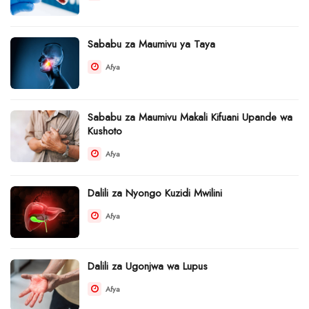
Sababu za Maumivu ya Taya
Afya
Sababu za Maumivu Makali Kifuani Upande wa
Kushoto
Afya
Dalili za Nyongo Kuzidi Mwilini
Afya
Dalili za Ugonjwa wa Lupus
Afya