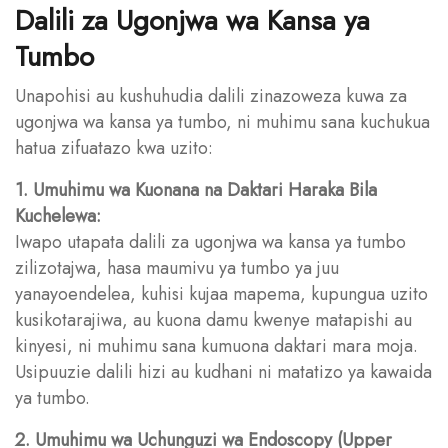
Dalili za Ugonjwa wa Kansa ya
Tumbo
Unapohisi au kushuhudia dalili zinazoweza kuwa za
ugonjwa wa kansa ya tumbo, ni muhimu sana kuchukua
hatua zifuatazo kwa uzito:
1. Umuhimu wa Kuonana na Daktari Haraka Bila
Kuchelewa:
Iwapo utapata dalili za ugonjwa wa kansa ya tumbo
zilizotajwa, hasa maumivu ya tumbo ya juu
yanayoendelea, kuhisi kujaa mapema, kupungua uzito
kusikotarajiwa, au kuona damu kwenye matapishi au
kinyesi, ni muhimu sana kumuona daktari mara moja.
Usipuuzie dalili hizi au kudhani ni matatizo ya kawaida
ya tumbo.
2. Umuhimu wa Uchunguzi wa Endoscopy (Upper