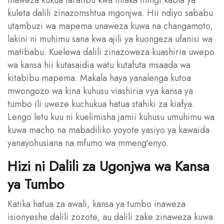
inaweza kukua taratibu kwa miaka mingi kabla ya
kuleta dalili zinazomshtua mgonjwa. Hii ndiyo sababu
utambuzi wa mapema unaweza kuwa na changamoto,
lakini ni muhimu sana kwa ajili ya kuongeza ufanisi wa
matibabu. Kuelewa dalili zinazoweza kuashiria uwepo
wa kansa hii kutasaidia watu kutafuta msaada wa
kitabibu mapema. Makala haya yanalenga kutoa
mwongozo wa kina kuhusu viashiria vya kansa ya
tumbo ili uweze kuchukua hatua stahiki za kiafya.
Lengo letu kuu ni kuelimisha jamii kuhusu umuhimu wa
kuwa macho na mabadiliko yoyote yasiyo ya kawaida
yanayohusiana na mfumo wa mmeng'enyo.
Hizi ni Dalili za Ugonjwa wa Kansa
ya Tumbo
Katika hatua za awali, kansa ya tumbo inaweza
isionyeshe dalili zozote, au dalili zake zinaweza kuwa