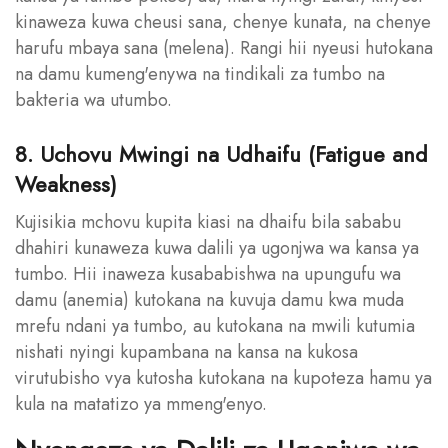
kinaweza kuwa cheusi sana, chenye kunata, na chenye
harufu mbaya sana (melena). Rangi hii nyeusi hutokana
na damu kumeng'enywa na tindikali za tumbo na
bakteria wa utumbo.
8. Uchovu Mwingi na Udhaifu (Fatigue and
Weakness)
Kujisikia mchovu kupita kiasi na dhaifu bila sababu
dhahiri kunaweza kuwa dalili ya ugonjwa wa kansa ya
tumbo. Hii inaweza kusababishwa na upungufu wa
damu (anemia) kutokana na kuvuja damu kwa muda
mrefu ndani ya tumbo, au kutokana na mwili kutumia
nishati nyingi kupambana na kansa na kukosa
virutubisho vya kutosha kutokana na kupoteza hamu ya
kula na matatizo ya mmeng'enyo.