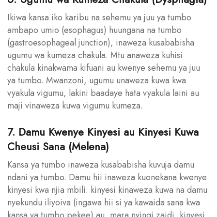
Ikiwa kansa iko karibu na sehemu ya juu ya tumbo
ambapo umio (esophagus) huungana na tumbo
(gastroesophageal junction), inaweza kusababisha
ugumu wa kumeza chakula. Mtu anaweza kuhisi
chakula kinakwama kifuani au kwenye sehemu ya juu
ya tumbo. Mwanzoni, ugumu unaweza kuwa kwa
vyakula vigumu, lakini baadaye hata vyakula laini au
maji vinaweza kuwa vigumu kumeza.
7. Damu Kwenye Kinyesi au Kinyesi Kuwa
Cheusi Sana (Melena)
Kansa ya tumbo inaweza kusababisha kuvuja damu
ndani ya tumbo. Damu hii inaweza kuonekana kwenye
kinyesi kwa njia mbili: kinyesi kinaweza kuwa na damu
nyekundu iliyoiva (ingawa hii si ya kawaida sana kwa
kansa ya tumbo pekee) au, mara nyingi zaidi, kinyesi