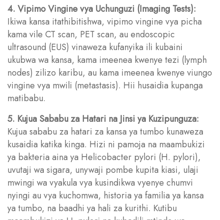
4. Vipimo Vingine vya Uchunguzi (Imaging Tests):
Ikiwa kansa itathibitishwa, vipimo vingine vya picha
kama vile CT scan, PET scan, au endoscopic
ultrasound (EUS) vinaweza kufanyika ili kubaini
ukubwa wa kansa, kama imeenea kwenye tezi (lymph
nodes) zilizo karibu, au kama imeenea kwenye viungo
vingine vya mwili (metastasis). Hii husaidia kupanga
matibabu.
5. Kujua Sababu za Hatari na Jinsi ya Kuzipunguza:
Kujua sababu za hatari za kansa ya tumbo kunaweza
kusaidia katika kinga. Hizi ni pamoja na maambukizi
ya bakteria aina ya Helicobacter pylori (H. pylori),
uvutaji wa sigara, unywaji pombe kupita kiasi, ulaji
mwingi wa vyakula vya kusindikwa vyenye chumvi
nyingi au vya kuchomwa, historia ya familia ya kansa
ya tumbo, na baadhi ya hali za kurithi. Kutibu