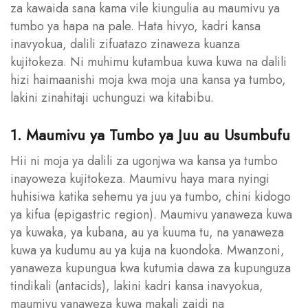
za kawaida sana kama vile kiungulia au maumivu ya
tumbo ya hapa na pale. Hata hivyo, kadri kansa
inavyokua, dalili zifuatazo zinaweza kuanza
kujitokeza. Ni muhimu kutambua kuwa kuwa na dalili
hizi haimaanishi moja kwa moja una kansa ya tumbo,
lakini zinahitaji uchunguzi wa kitabibu.
1. Maumivu ya Tumbo ya Juu au Usumbufu
Hii ni moja ya dalili za ugonjwa wa kansa ya tumbo
inayoweza kujitokeza. Maumivu haya mara nyingi
huhisiwa katika sehemu ya juu ya tumbo, chini kidogo
ya kifua (epigastric region). Maumivu yanaweza kuwa
ya kuwaka, ya kubana, au ya kuuma tu, na yanaweza
kuwa ya kudumu au ya kuja na kuondoka. Mwanzoni,
yanaweza kupungua kwa kutumia dawa za kupunguza
tindikali (antacids), lakini kadri kansa inavyokua,
maumivu yanaweza kuwa makali zaidi na