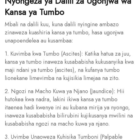
Nyongeza ya Dalili za Ugonjwa wa
Kansa ya Tumbo
Mbali na dalili kuu, kuna dalili nyingine ambazo
zinaweza kuashiria kansa ya tumbo, hasa ugonjwa
unapoendelea au kusambaa:
1. Kuvimba kwa Tumbo (Ascites): Katika hatua za juu,
kansa ya tumbo inaweza kusababisha kukusanyika kwa
maji ndani ya tumbo (ascites), na kufanya tumbo
lionekane limevimba na kujisikia limejaa na zito.
2. Ngozi na Macho Kuwa ya Njano (Jaundice): Hii
hutokea kwa nadra, lakini ikiwa kansa ya tumbo
itaenea hadi kwenye ini au kubana mirija ya nyongo,
inaweza kusababisha bilirubini kujikusanya mwilini na
kusababisha ngozi na macho kuwa ya njano.
3. Uvimbe Unaoweza Kuhisika Tumboni (Palpable