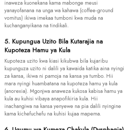
inaweza kuonekana kama mabonge meusi
yanayofanana na unga wa kahawa (coffee-ground
vomitus) ikiwa imekaa tumboni kwa muda na
kuchanganyikana na tindikali.
5. Kupungua Uzito Bila Kutarajia na
Kupoteza Hamu ya Kula
Kupoteza uzito kwa kiasi kikubwa bila kujaribu
kupunguza uzito ni dalili ya kawaida katika aina nyingi
za kansa, ikiwa ni pamoja na kansa ya tumbo. Hii
mara nyingi huambatana na kupoteza hamu ya kula
(anorexia). Mgonjwa anaweza kukosa kabisa hamu ya
kula au kuhisi vibaya anapofikiria kula. Hii
inachangiwa na kansa yenyewe na pia dalili nyingine
kama kichefuchefu na kuhisi kujaa mapema.
6. Ugumu wa Kumeza Chakula (Dysphagia)