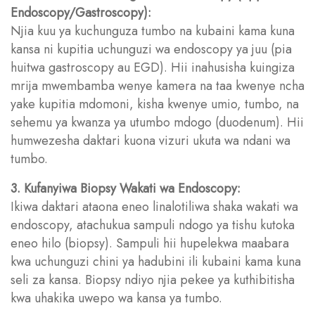
Endoscopy/Gastroscopy):
Njia kuu ya kuchunguza tumbo na kubaini kama kuna
kansa ni kupitia uchunguzi wa endoscopy ya juu (pia
huitwa gastroscopy au EGD). Hii inahusisha kuingiza
mrija mwembamba wenye kamera na taa kwenye ncha
yake kupitia mdomoni, kisha kwenye umio, tumbo, na
sehemu ya kwanza ya utumbo mdogo (duodenum). Hii
humwezesha daktari kuona vizuri ukuta wa ndani wa
tumbo.
3. Kufanyiwa Biopsy Wakati wa Endoscopy:
Ikiwa daktari ataona eneo linalotiliwa shaka wakati wa
endoscopy, atachukua sampuli ndogo ya tishu kutoka
eneo hilo (biopsy). Sampuli hii hupelekwa maabara
kwa uchunguzi chini ya hadubini ili kubaini kama kuna
seli za kansa. Biopsy ndiyo njia pekee ya kuthibitisha
kwa uhakika uwepo wa kansa ya tumbo.