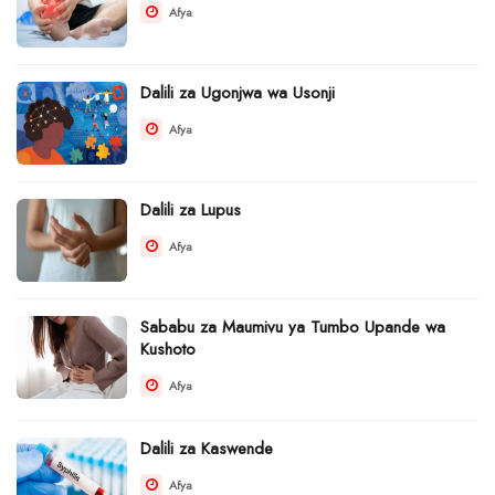
Afya
Dalili za Ugonjwa wa Usonji
Afya
Dalili za Lupus
Afya
Sababu za Maumivu ya Tumbo Upande wa
Kushoto
Afya
Dalili za Kaswende
Afya