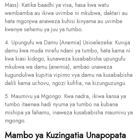
Mass): Katika baadhi ya visa, hasa kwa watu
wembamba au ikiwa uvimbe ni mkubwa, daktari au
hata mgonjwa anaweza kuhisi kinyama au uvimbe
kwenye sehemu ya juu ya tumbo.
4. Upungufu wa Damu (Anemia) Usioelezeka: Kuvuja
damu kwa muda mrefu ndani ya tumbo, hata kama ni
kwa kiasi kidogo, kunaweza kusababisha upungufu
mkubwa wa damu (anemia), ambao unaweza
kugunduliwa kupitia vipimo vya damu na kusababisha
dalili kama uchovu, ngozi kufifia, na kizunguzungu.
5. Maumivu ya Mgongo: Kwa nadra, ikiwa kansa ya
tumbo itaenea hadi nyuma ya tumbo na kubana
mishipa ya fahamu, inaweza kusababisha maumivu ya
mgongo.
Mambo ya Kuzingatia Unapopata