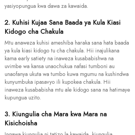
yasiyopungua kwa dawa za kawaida.
2. Kuhisi Kujaa Sana Baada ya Kula Kiasi
Kidogo cha Chakula
Mtu anaweza kuhisi ameshiba haraka sana hata baada
ya kula kiasi kidogo tu cha chakula. Hii inajulikana
kama early satiety na inaweza kusababishwa na
uvimbe wa kansa unaochukua nafasi tumboni au
unaofanya ukuta wa tumbo kuwa mgumu na kushindwa
kunyumbuka ipasavyo ili kupokea chakula. Hii
inaweza kusababisha mtu ale kidogo sana na hatimaye
kupungua uzito.
3. Kiungulia cha Mara kwa Mara na
Kisichoisha
Ingawa kiungulia ni tatizo la kawaida, kiungulia