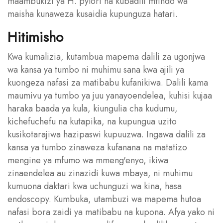
maambukizi ya H. pylori na kubadili mtindo wa
maisha kunaweza kusaidia kupunguza hatari.
Hitimisho
Kwa kumalizia, kutambua mapema dalili za ugonjwa
wa kansa ya tumbo ni muhimu sana kwa ajili ya
kuongeza nafasi za matibabu kufanikiwa. Dalili kama
maumivu ya tumbo ya juu yanayoendelea, kuhisi kujaa
haraka baada ya kula, kiungulia cha kudumu,
kichefuchefu na kutapika, na kupungua uzito
kusikotarajiwa hazipaswi kupuuzwa. Ingawa dalili za
kansa ya tumbo zinaweza kufanana na matatizo
mengine ya mfumo wa mmeng'enyo, ikiwa
zinaendelea au zinazidi kuwa mbaya, ni muhimu
kumuona daktari kwa uchunguzi wa kina, hasa
endoscopy. Kumbuka, utambuzi wa mapema hutoa
nafasi bora zaidi ya matibabu na kupona. Afya yako ni