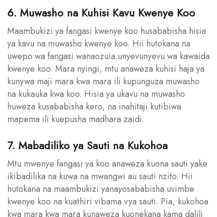
6. Muwasho na Kuhisi Kavu Kwenye Koo
Maambukizi ya fangasi kwenye koo husababisha hisia
ya kavu na muwasho kwenye koo. Hii hutokana na
uwepo wa fangasi wanaozuia unyevunyevu wa kawaida
kwenye koo. Mara nyingi, mtu anaweza kuhisi haja ya
kunywa maji mara kwa mara ili kupunguza muwasho
na kukauka kwa koo. Hisia ya ukavu na muwasho
huweza kusababisha kero, na inahitaji kutibiwa
mapema ili kuepusha madhara zaidi.
7. Mabadiliko ya Sauti na Kukohoa
Mtu mwenye fangasi ya koo anaweza kuona sauti yake
ikibadilika na kuwa na mwangwi au sauti nzito. Hii
hutokana na maambukizi yanayosababisha uvimbe
kwenye koo na kuathiri vibama vya sauti. Pia, kukohoa
kwa mara kwa mara kunaweza kuonekana kama dalili