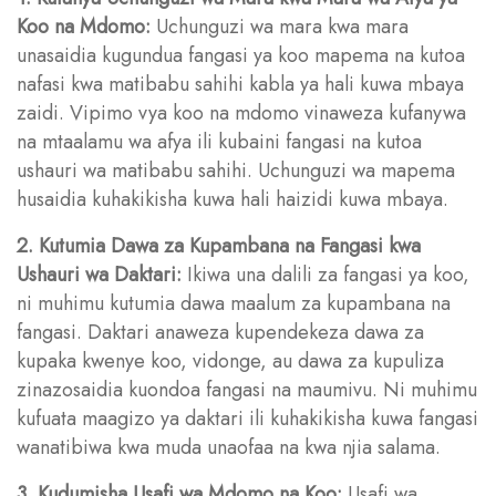
Koo na Mdomo:
Uchunguzi wa mara kwa mara
unasaidia kugundua fangasi ya koo mapema na kutoa
nafasi kwa matibabu sahihi kabla ya hali kuwa mbaya
zaidi. Vipimo vya koo na mdomo vinaweza kufanywa
na mtaalamu wa afya ili kubaini fangasi na kutoa
ushauri wa matibabu sahihi. Uchunguzi wa mapema
husaidia kuhakikisha kuwa hali haizidi kuwa mbaya.
2. Kutumia Dawa za Kupambana na Fangasi kwa
Ushauri wa Daktari:
Ikiwa una dalili za fangasi ya koo,
ni muhimu kutumia dawa maalum za kupambana na
fangasi. Daktari anaweza kupendekeza dawa za
kupaka kwenye koo, vidonge, au dawa za kupuliza
zinazosaidia kuondoa fangasi na maumivu. Ni muhimu
kufuata maagizo ya daktari ili kuhakikisha kuwa fangasi
wanatibiwa kwa muda unaofaa na kwa njia salama.
3. Kudumisha Usafi wa Mdomo na Koo:
Usafi wa