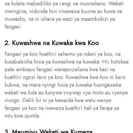
na kuleta mabadiliko ya rangi na muonekano. Wakati
mwingine, vidonda hivi vinaweza kuuma au kuwa na
muwasho, na ni ishara ya wazi ya maambukizi ya
fangasi.
2. Kuwashwa na Kuwaka kwa Koo
Fangasi ya koo huathiri sehemu ya ndani ya koo, na
kusababisha hisia ya kuwashwa na kuwaka. Hii hutokea
pale ambapo fangasi wanapozaliana kwa kasi na
kuathiri ngozi laini ya koo. Kuwashwa kwa koo ni kero
kubwa, na mara nyingi hisia ya kuwaka huongezeka
wakati wa kula au kunywa vinywaji vya moto au vyenye
viungo. Dalili hii ni ya kawaida kwa watu wenye
fangasi ya koo na inaweza kuathiri hali ya faraja ya
mtu kwa ujumla.
3. Maumivu Wakati wa Kumeza