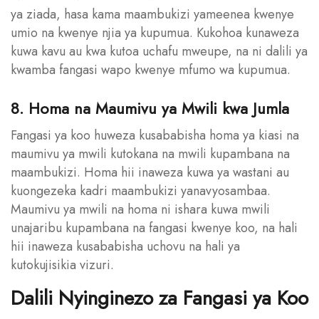
ya ziada, hasa kama maambukizi yameenea kwenye
umio na kwenye njia ya kupumua. Kukohoa kunaweza
kuwa kavu au kwa kutoa uchafu mweupe, na ni dalili ya
kwamba fangasi wapo kwenye mfumo wa kupumua.
8. Homa na Maumivu ya Mwili kwa Jumla
Fangasi ya koo huweza kusababisha homa ya kiasi na
maumivu ya mwili kutokana na mwili kupambana na
maambukizi. Homa hii inaweza kuwa ya wastani au
kuongezeka kadri maambukizi yanavyosambaa.
Maumivu ya mwili na homa ni ishara kuwa mwili
unajaribu kupambana na fangasi kwenye koo, na hali
hii inaweza kusababisha uchovu na hali ya
kutokujisikia vizuri.
Dalili Nyinginezo za Fangasi ya Koo