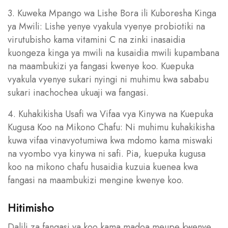
3. Kuweka Mpango wa Lishe Bora ili Kuboresha Kinga
ya Mwili: Lishe yenye vyakula vyenye probiotiki na
virutubisho kama vitamini C na zinki inasaidia
kuongeza kinga ya mwili na kusaidia mwili kupambana
na maambukizi ya fangasi kwenye koo. Kuepuka
vyakula vyenye sukari nyingi ni muhimu kwa sababu
sukari inachochea ukuaji wa fangasi.
4. Kuhakikisha Usafi wa Vifaa vya Kinywa na Kuepuka
Kugusa Koo na Mikono Chafu: Ni muhimu kuhakikisha
kuwa vifaa vinavyotumiwa kwa mdomo kama miswaki
na vyombo vya kinywa ni safi. Pia, kuepuka kugusa
koo na mikono chafu husaidia kuzuia kuenea kwa
fangasi na maambukizi mengine kwenye koo.
Hitimisho
Dalili za fangasi ya koo kama madoa meupe kwenye