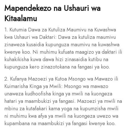
Mapendekezo na Ushauri wa
Kitaalamu
1. Kutumia Dawa za Kutuliza Maumivu na Kuwashwa
kwa Ushauri wa Daktari: Dawa za kutuliza maumivu
zinaweza kusaidia kupunguza maumivu na kuwashwa
kwenye koo. Ni muhimu kufuata maagizo ya daktari ili
kuhakikisha kuwa dawa hizi zinasaidia kutibu na
kupunguza kero zinazotokana na fangasi ya koo.
2. Kufanya Mazoezi ya Kutoa Msongo wa Mawazo ili
Kuimarisha Kinga ya Mwili: Msongo wa mawazo
unaweza kudhoofisha kinga ya mwili na kuongeza
hatari ya maambukizi ya fangasi. Mazoezi ya mwili na
mbinu za kutafakari kama yoga na kupumzisha mwili
ni muhimu kwa afya ya mwili na kuongeza uwezo wa
kupambana na maambukizi ya fangasi kwenye koo.