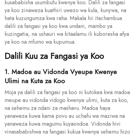
kusababisha usumbufu kwenye koo. Dalili za fangasi
ya koo zinaweza kuathiri uwezo wa kula, kunywa, na
hata kuzungumza kwa raha. Makala hii itachambua
dalili za fangasi ya koo kwa undani, mambo ya
kuzingatia, na ushauri wa kitaalamu ili kuboresha afya
ya koo na mfumo wa kupumua.
Dalili Kuu za Fangasi ya Koo
1. Madoa au Vidonda Vyeupe Kwenye
Ulimi na Kuta za Koo
Moja ya dalili za fangasi ya koo ni kutokea kwa madoa
meupe au vidonda vidogo kwenye ulimi, kuta za koo,
na sehemu za ndani za mashavu. Madoa haya
yanaweza kuwa kama povu au uchafu wa maziwa na
yanaweza kuwa magumu kuyaondoa. Vidonda hivi
vinasababishwa na fangasi kukua kwenye sehemu hizo