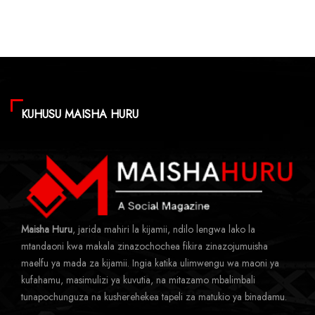
KUHUSU MAISHA HURU
Maisha Huru
, jarida mahiri la kijamii, ndilo lengwa lako la
mtandaoni kwa makala zinazochochea fikira zinazojumuisha
maelfu ya mada za kijamii. Ingia katika ulimwengu wa maoni ya
kufahamu, masimulizi ya kuvutia, na mitazamo mbalimbali
tunapochunguza na kusherehekea tapeli za matukio ya binadamu.