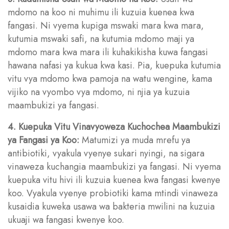
mdomo na koo ni muhimu ili kuzuia kuenea kwa
fangasi. Ni vyema kupiga mswaki mara kwa mara,
kutumia mswaki safi, na kutumia mdomo maji ya
mdomo mara kwa mara ili kuhakikisha kuwa fangasi
hawana nafasi ya kukua kwa kasi. Pia, kuepuka kutumia
vitu vya mdomo kwa pamoja na watu wengine, kama
vijiko na vyombo vya mdomo, ni njia ya kuzuia
maambukizi ya fangasi.
4. Kuepuka Vitu Vinavyoweza Kuchochea Maambukizi
ya Fangasi ya Koo:
Matumizi ya muda mrefu ya
antibiotiki, vyakula vyenye sukari nyingi, na sigara
vinaweza kuchangia maambukizi ya fangasi. Ni vyema
kuepuka vitu hivi ili kuzuia kuenea kwa fangasi kwenye
koo. Vyakula vyenye probiotiki kama mtindi vinaweza
kusaidia kuweka usawa wa bakteria mwilini na kuzuia
ukuaji wa fangasi kwenye koo.