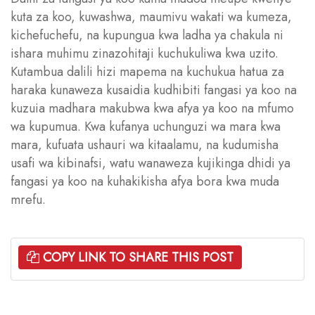
kuta za koo, kuwashwa, maumivu wakati wa kumeza,
kichefuchefu, na kupungua kwa ladha ya chakula ni
ishara muhimu zinazohitaji kuchukuliwa kwa uzito.
Kutambua dalili hizi mapema na kuchukua hatua za
haraka kunaweza kusaidia kudhibiti fangasi ya koo na
kuzuia madhara makubwa kwa afya ya koo na mfumo
wa kupumua. Kwa kufanya uchunguzi wa mara kwa
mara, kufuata ushauri wa kitaalamu, na kudumisha
usafi wa kibinafsi, watu wanaweza kujikinga dhidi ya
fangasi ya koo na kuhakikisha afya bora kwa muda
mrefu.
COPY LINK TO SHARE THIS POST