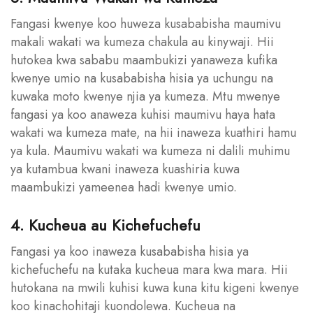
Fangasi kwenye koo huweza kusababisha maumivu
makali wakati wa kumeza chakula au kinywaji. Hii
hutokea kwa sababu maambukizi yanaweza kufika
kwenye umio na kusababisha hisia ya uchungu na
kuwaka moto kwenye njia ya kumeza. Mtu mwenye
fangasi ya koo anaweza kuhisi maumivu haya hata
wakati wa kumeza mate, na hii inaweza kuathiri hamu
ya kula. Maumivu wakati wa kumeza ni dalili muhimu
ya kutambua kwani inaweza kuashiria kuwa
maambukizi yameenea hadi kwenye umio.
4. Kucheua au Kichefuchefu
Fangasi ya koo inaweza kusababisha hisia ya
kichefuchefu na kutaka kucheua mara kwa mara. Hii
hutokana na mwili kuhisi kuwa kuna kitu kigeni kwenye
koo kinachohitaji kuondolewa. Kucheua na