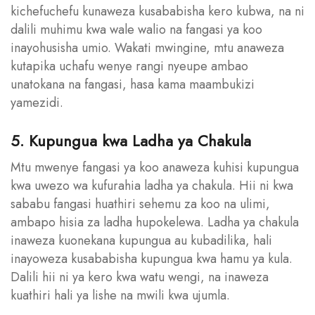
kichefuchefu kunaweza kusababisha kero kubwa, na ni
dalili muhimu kwa wale walio na fangasi ya koo
inayohusisha umio. Wakati mwingine, mtu anaweza
kutapika uchafu wenye rangi nyeupe ambao
unatokana na fangasi, hasa kama maambukizi
yamezidi.
5. Kupungua kwa Ladha ya Chakula
Mtu mwenye fangasi ya koo anaweza kuhisi kupungua
kwa uwezo wa kufurahia ladha ya chakula. Hii ni kwa
sababu fangasi huathiri sehemu za koo na ulimi,
ambapo hisia za ladha hupokelewa. Ladha ya chakula
inaweza kuonekana kupungua au kubadilika, hali
inayoweza kusababisha kupungua kwa hamu ya kula.
Dalili hii ni ya kero kwa watu wengi, na inaweza
kuathiri hali ya lishe na mwili kwa ujumla.