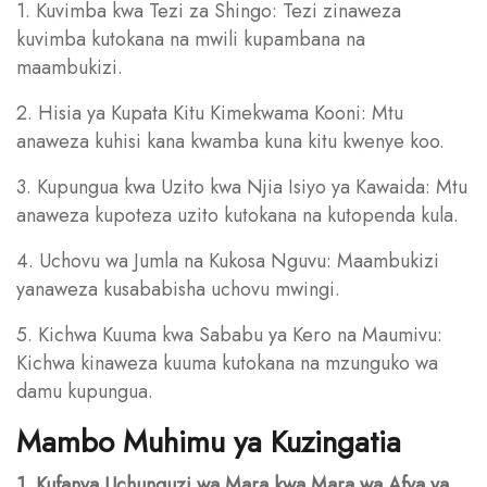
1. Kuvimba kwa Tezi za Shingo: Tezi zinaweza
kuvimba kutokana na mwili kupambana na
maambukizi.
2. Hisia ya Kupata Kitu Kimekwama Kooni: Mtu
anaweza kuhisi kana kwamba kuna kitu kwenye koo.
3. Kupungua kwa Uzito kwa Njia Isiyo ya Kawaida: Mtu
anaweza kupoteza uzito kutokana na kutopenda kula.
4. Uchovu wa Jumla na Kukosa Nguvu: Maambukizi
yanaweza kusababisha uchovu mwingi.
5. Kichwa Kuuma kwa Sababu ya Kero na Maumivu:
Kichwa kinaweza kuuma kutokana na mzunguko wa
damu kupungua.
Mambo Muhimu ya Kuzingatia
1. Kufanya Uchunguzi wa Mara kwa Mara wa Afya ya