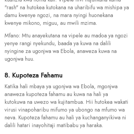
"rash" na hutokea kutokana na uharibifu wa mishipa ya
damu kwenye ngozi, na mara nyingi huonekana
kwenye mikono, miguu, au mwili mzima.
Mfano: Mtu anayekutana na vipele au madoa ya ngozi
yenye rangi nyekundu, baada ya kuwa na dalili
nyingine za ugonjwa wa Ebola, anaweza kuwa na
ugonjwa huu.
8. Kupoteza Fahamu
Katika hali mbaya ya ugonjwa wa Ebola, mgonjwa
anaweza kupoteza fahamu au kuwa na hali ya
kutokuwa na uwezo wa kujitambua. Hii hutokea wakati
virusi vinapoharibu mifumo ya ubongo na mfumo wa
neva. Kupoteza fahamu au hali ya kuchanganyikiwa ni
dalili hatari inayohitaji matibabu ya haraka.