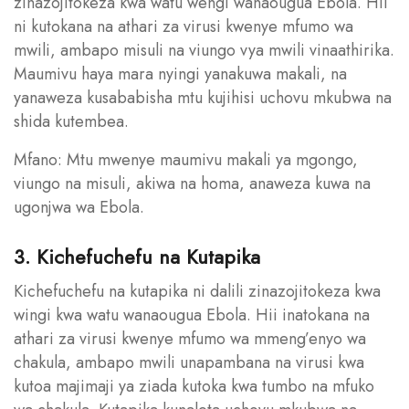
zinazojitokeza kwa watu wengi wanaougua Ebola. Hii
ni kutokana na athari za virusi kwenye mfumo wa
mwili, ambapo misuli na viungo vya mwili vinaathirika.
Maumivu haya mara nyingi yanakuwa makali, na
yanaweza kusababisha mtu kujihisi uchovu mkubwa na
shida kutembea.
Mfano: Mtu mwenye maumivu makali ya mgongo,
viungo na misuli, akiwa na homa, anaweza kuwa na
ugonjwa wa Ebola.
3. Kichefuchefu na Kutapika
Kichefuchefu na kutapika ni dalili zinazojitokeza kwa
wingi kwa watu wanaougua Ebola. Hii inatokana na
athari za virusi kwenye mfumo wa mmeng’enyo wa
chakula, ambapo mwili unapambana na virusi kwa
kutoa majimaji ya ziada kutoka kwa tumbo na mfuko