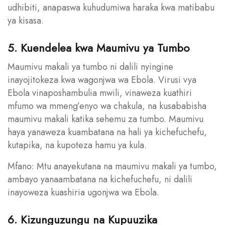
udhibiti, anapaswa kuhudumiwa haraka kwa matibabu
ya kisasa.
5. Kuendelea kwa Maumivu ya Tumbo
Maumivu makali ya tumbo ni dalili nyingine
inayojitokeza kwa wagonjwa wa Ebola. Virusi vya
Ebola vinaposhambulia mwili, vinaweza kuathiri
mfumo wa mmeng’enyo wa chakula, na kusababisha
maumivu makali katika sehemu za tumbo. Maumivu
haya yanaweza kuambatana na hali ya kichefuchefu,
kutapika, na kupoteza hamu ya kula.
Mfano: Mtu anayekutana na maumivu makali ya tumbo,
ambayo yanaambatana na kichefuchefu, ni dalili
inayoweza kuashiria ugonjwa wa Ebola.
6. Kizunguzungu na Kupuuzika