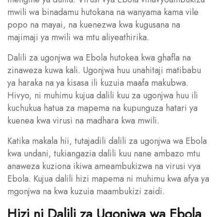
mwili wa binadamu hutokana na wanyama kama vile
popo na mayai, na kuenezwa kwa kugusana na
majimaji ya mwili wa mtu aliyeathirika.
Dalili za ugonjwa wa Ebola hutokea kwa ghafla na
zinaweza kuwa kali. Ugonjwa huu unahitaji matibabu
ya haraka na ya kisasa ili kuzuia maafa makubwa.
Hivyo, ni muhimu kujua dalili kuu za ugonjwa huu ili
kuchukua hatua za mapema na kupunguza hatari ya
kuenea kwa virusi na madhara kwa mwili.
Katika makala hii, tutajadili dalili za ugonjwa wa Ebola
kwa undani, tukiangazia dalili kuu nane ambazo mtu
anaweza kuziona ikiwa ameambukizwa na virusi vya
Ebola. Kujua dalili hizi mapema ni muhimu kwa afya ya
mgonjwa na kwa kuzuia maambukizi zaidi.
Hizi ni Dalili za Ugonjwa wa Ebola