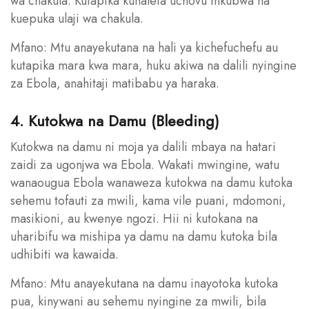
wa chakula. Kutapika kunaleta uchovu mkubwa na
kuepuka ulaji wa chakula.
Mfano: Mtu anayekutana na hali ya kichefuchefu au
kutapika mara kwa mara, huku akiwa na dalili nyingine
za Ebola, anahitaji matibabu ya haraka.
4. Kutokwa na Damu (Bleeding)
Kutokwa na damu ni moja ya dalili mbaya na hatari
zaidi za ugonjwa wa Ebola. Wakati mwingine, watu
wanaougua Ebola wanaweza kutokwa na damu kutoka
sehemu tofauti za mwili, kama vile puani, mdomoni,
masikioni, au kwenye ngozi. Hii ni kutokana na
uharibifu wa mishipa ya damu na damu kutoka bila
udhibiti wa kawaida.
Mfano: Mtu anayekutana na damu inayotoka kutoka
pua, kinywani au sehemu nyingine za mwili, bila