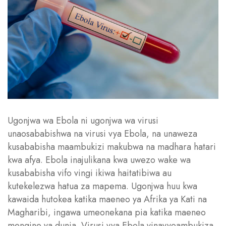
Ugonjwa wa Ebola ni ugonjwa wa virusi
unaosababishwa na virusi vya Ebola, na unaweza
kusababisha maambukizi makubwa na madhara hatari
kwa afya. Ebola inajulikana kwa uwezo wake wa
kusababisha vifo vingi ikiwa haitatibiwa au
kutekelezwa hatua za mapema. Ugonjwa huu kwa
kawaida hutokea katika maeneo ya Afrika ya Kati na
Magharibi, ingawa umeonekana pia katika maeneo
mengine ya dunia. Virusi vya Ebola vinavyoambukiza