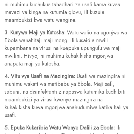
ni muhimu kuchukua tahadhari za usafi kama kuvaa
mavazi ya kinga na kutumia glovu, ili kuzuia
maambukizi kwa watu wengine.
3. Kunywa Maji ya Kutosha:
Watu walio na ugonjwa wa
Ebola wanahitaji maji mengi ili kusaidia mwili
kupambana na virusi na kuepuka upungufu wa maji
mwilini. Hivyo, ni muhimu kuhakikisha mgonjwa
anapata maji ya kutosha.
4. Vitu vya Usafi na Mazingira:
Usafi wa mazingira ni
muhimu wakati wa matibabu ya Ebola. Maji safi,
sabuni, na disinfektanti zinapaswa kutumika kudhibiti
maambukizi ya virusi kwenye mazingira na
kuhakikisha kuwa mgonjwa anahudumiwa katika hali ya
usafi.
5. Epuka Kukaribia Watu Wenye Dalili za Ebola:
Ili