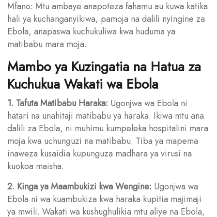
Mfano: Mtu ambaye anapoteza fahamu au kuwa katika
hali ya kuchanganyikiwa, pamoja na dalili nyingine za
Ebola, anapaswa kuchukuliwa kwa huduma ya
matibabu mara moja.
Mambo ya Kuzingatia na Hatua za
Kuchukua Wakati wa Ebola
1. Tafuta Matibabu Haraka:
Ugonjwa wa Ebola ni
hatari na unahitaji matibabu ya haraka. Ikiwa mtu ana
dalili za Ebola, ni muhimu kumpeleka hospitalini mara
moja kwa uchunguzi na matibabu. Tiba ya mapema
inaweza kusaidia kupunguza madhara ya virusi na
kuokoa maisha.
2. Kinga ya Maambukizi kwa Wengine:
Ugonjwa wa
Ebola ni wa kuambukiza kwa haraka kupitia majimaji
ya mwili. Wakati wa kushughulikia mtu aliye na Ebola,