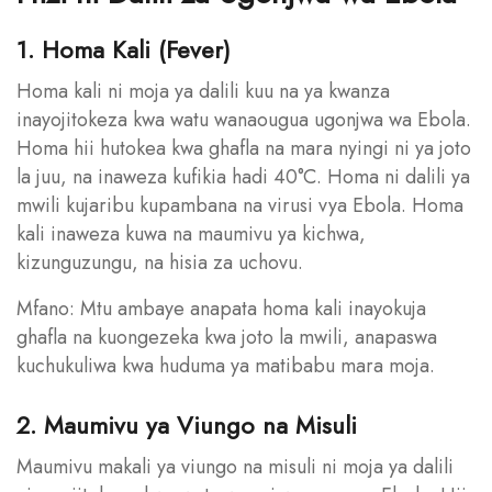
1. Homa Kali (Fever)
Homa kali ni moja ya dalili kuu na ya kwanza
inayojitokeza kwa watu wanaougua ugonjwa wa Ebola.
Homa hii hutokea kwa ghafla na mara nyingi ni ya joto
la juu, na inaweza kufikia hadi 40°C. Homa ni dalili ya
mwili kujaribu kupambana na virusi vya Ebola. Homa
kali inaweza kuwa na maumivu ya kichwa,
kizunguzungu, na hisia za uchovu.
Mfano: Mtu ambaye anapata homa kali inayokuja
ghafla na kuongezeka kwa joto la mwili, anapaswa
kuchukuliwa kwa huduma ya matibabu mara moja.
2. Maumivu ya Viungo na Misuli
Maumivu makali ya viungo na misuli ni moja ya dalili