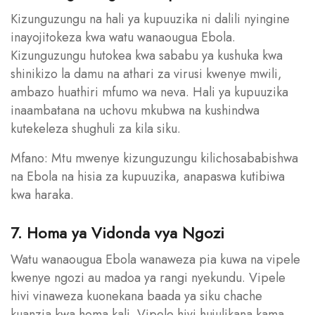
Kizunguzungu na hali ya kupuuzika ni dalili nyingine
inayojitokeza kwa watu wanaougua Ebola.
Kizunguzungu hutokea kwa sababu ya kushuka kwa
shinikizo la damu na athari za virusi kwenye mwili,
ambazo huathiri mfumo wa neva. Hali ya kupuuzika
inaambatana na uchovu mkubwa na kushindwa
kutekeleza shughuli za kila siku.
Mfano: Mtu mwenye kizunguzungu kilichosababishwa
na Ebola na hisia za kupuuzika, anapaswa kutibiwa
kwa haraka.
7. Homa ya Vidonda vya Ngozi
Watu wanaougua Ebola wanaweza pia kuwa na vipele
kwenye ngozi au madoa ya rangi nyekundu. Vipele
hivi vinaweza kuonekana baada ya siku chache
kuanzia kwa homa kali. Vipele hivi hujulikana kama