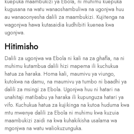
kuepuka maambukizi ya Ebola, ni muhimu kuepuka
kugusana na watu wanaoshambuliwa na ugonjwa huu
au wanaoonyesha dalili za maambukizi. Kujitenga na
wagonjwa hawa kutasaidia kudhibiti kuenea kwa
ugonjwa.
Hitimisho
Dalili za ugonjwa wa Ebola ni kali na za ghafla, na ni
muhimu kutambua dalili hizi mapema ili kuchukua
hatua za haraka. Homa kali, maumivu ya viungo,
kutokwa na damu, na maumivu ya tumbo ni baadhi ya
dalili za msingi za Ebola. Ugonjwa huu ni hatari na
unahitaji matibabu ya haraka ili kupunguza hatari ya
vifo. Kuchukua hatua za kujikinga na kutoa huduma kwa
mtu mwenye dalili za Ebola ni muhimu kwa kuzuia
maambukizi zaidi na kwa kuhakikisha usalama wa
mgonjwa na watu waliokuzunguka.