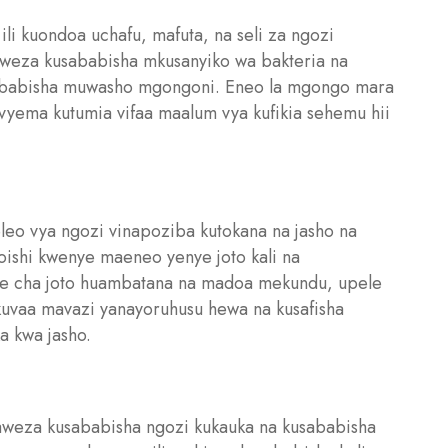
i kuondoa uchafu, mafuta, na seli za ngozi
aweza kusababisha mkusanyiko wa bakteria na
sababisha muwasho mgongoni. Eneo la mgongo mara
 vyema kutumia vifaa maalum vya kufikia sehemu hii
leo vya ngozi vinapoziba kutokana na jasho na
aoishi kwenye maeneo yenye joto kali na
ele cha joto huambatana na madoa mekundu, upele
vaa mavazi yanayoruhusu hewa na kusafisha
a kwa jasho.
aweza kusababisha ngozi kukauka na kusababisha