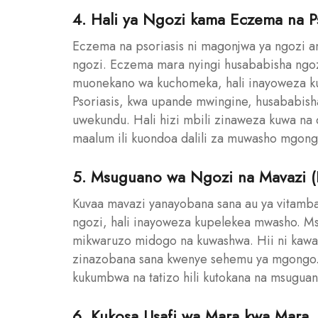
4. Hali ya Ngozi kama Eczema na Ps
Eczema na psoriasis ni magonjwa ya ngozi 
ngozi. Eczema mara nyingi husababisha ngoz
muonekano wa kuchomeka, hali inayoweza ku
Psoriasis, kwa upande mwingine, husababisha
uwekundu. Hali hizi mbili zinaweza kuwa na d
maalum ili kuondoa dalili za muwasho mgong
5. Msuguano wa Ngozi na Mavazi (F
Kuvaa mavazi yanayobana sana au ya vitam
ngozi, hali inayoweza kupelekea mwasho. M
mikwaruzo midogo na kuwashwa. Hii ni kawa
zinazobana sana kwenye sehemu ya mgongo.
kukumbwa na tatizo hili kutokana na msuguano
6. Kukosa Usafi wa Mara kwa Mara