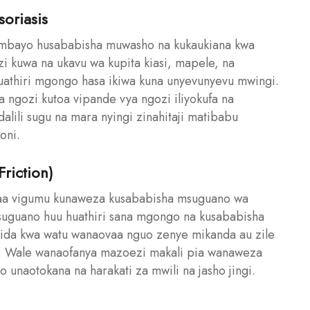
oriasis
ambayo husababisha muwasho na kukaukiana kwa
i kuwa na ukavu wa kupita kiasi, mapele, na
athiri mgongo hasa ikiwa kuna unyevunyevu mwingi.
 ngozi kutoa vipande vya ngozi iliyokufa na
alili sugu na mara nyingi zinahitaji matibabu
oni.
riction)
baa vigumu kunaweza kusababisha msuguano wa
suguano huu huathiri sana mgongo na kusababisha
ida kwa watu wanaovaa nguo zenye mikanda au zile
 Wale wanaofanya mazoezi makali pia wanaweza
 unaotokana na harakati za mwili na jasho jingi.