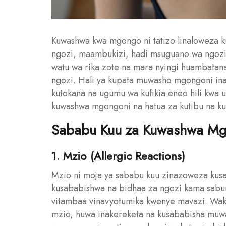
Kuwashwa kwa mgongo ni tatizo linaloweza k
ngozi, maambukizi, hadi msuguano wa ngozi
watu wa rika zote na mara nyingi huambatana
ngozi. Hali ya kupata muwasho mgongoni inaw
kutokana na ugumu wa kufikia eneo hili kwa 
kuwashwa mgongoni na hatua za kutibu na kuzu
Sababu Kuu za Kuwashwa Mg
1. Mzio (Allergic Reactions)
Mzio ni moja ya sababu kuu zinazoweza ku
kusababishwa na bidhaa za ngozi kama sabuni
vitambaa vinavyotumika kwenye mavazi. Waka
mzio, huwa inakereketa na kusababisha muw