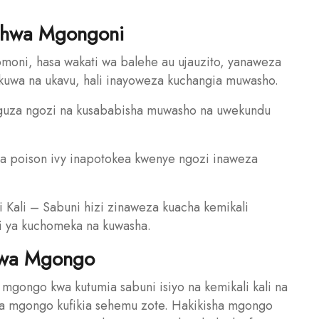
shwa Mgongoni
moni, hasa wakati wa balehe au ujauzito, yanaweza
 kuwa na ukavu, hali inayoweza kuchangia muwasho.
uunguza ngozi na kusababisha muwasho na uwekundu
a poison ivy inapotokea kwenye ngozi inaweza
 Kali – Sabuni hizi zinaweza kuacha kemikali
i ya kuchomeka na kuwasha.
kwa Mgongo
 mgongo kwa kutumia sabuni isiyo na kemikali kali na
ya mgongo kufikia sehemu zote. Hakikisha mgongo