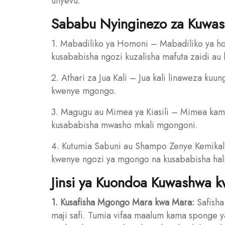
unyevu.
Sababu Nyinginezo za Kuwa
1. Mabadiliko ya Homoni – Mabadiliko ya ho
kusababisha ngozi kuzalisha mafuta zaidi au
2. Athari za Jua Kali – Jua kali linaweza k
kwenye mgongo.
3. Magugu au Mimea ya Kiasili – Mimea kam
kusababisha mwasho mkali mgongoni.
4. Kutumia Sabuni au Shampo Zenye Kemikali
kwenye ngozi ya mgongo na kusababisha hal
Jinsi ya Kuondoa Kuwashwa 
1. Kusafisha Mgongo Mara kwa Mara:
Safisha
maji safi. Tumia vifaa maalum kama sponge 