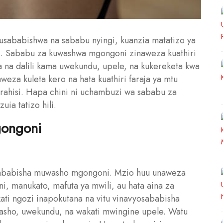
usababishwa na sababu nyingi, kuanzia matatizo ya
. Sababu za kuwashwa mgongoni zinaweza kuathiri
 na dalili kama uwekundu, upele, na kukereketa kwa
eza kuleta kero na hata kuathiri faraja ya mtu
urahisi. Hapa chini ni uchambuzi wa sababu za
ia tatizo hili.
ongoni
sababisha muwasho mgongoni. Mzio huu unaweza
, manukato, mafuta ya mwili, au hata aina za
ti ngozi inapokutana na vitu vinavyosababisha
asho, uwekundu, na wakati mwingine upele. Watu