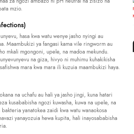
haa za ngozi ambazo ni pH neutral na zisizo na
pata mzio.
fections)
nyevu, hasa kwa watu wenye jasho nyingi au
a. Maambukizi ya fangasi kama vile ringworm au
sho mkali mgongoni, upele, na madoa mekundu.
nyevunyevu na giza, hivyo ni muhimu kuhakikisha
afishwa mara kwa mara ili kuzuia maambukizi haya.
na na uchafu au hali ya jasho jingi, kuna hatari
za kusababisha ngozi kuwasha, kuwa na upele, na
 bakteria yanatokea zaidi kwa watu wanaokosa
avazi yanayozuia hewa kupita, hali inayosababisha
ia.