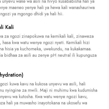
unyevu wake wa asili na hivyo kusababisha hali ya
nye maeneo yenye hali ya hewa kali wanashauriwa
 ngozi ya mgongo dhidi ya hali hii.
i Kali
a za ngozi zinapokuwa na kemikali kali, zinaweza
hasa kwa watu wenye ngozi nyeti. Kemikali hizi
a hisia ya kuchomeka, uwekundu, na kukakamaa.
a bidhaa za asili au zenye pH neutral ili kupunguza
hydration)
gozi kuwa kavu na kukosa unyevu wa asili, hali
 nyingine za mwili. Maji ni muhimu kwa kudumisha
 unyevu wa kutosha. Kwa watu wenye ngozi kavu,
uza hali ya muwasho inayotokana na ukosefu wa