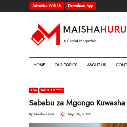
Advertise With Us
Download App
HOME
OUR TOPICS
ABOUT US
CONT
AFYA
PAKUA APP YETU
Sababu za Mgongo Kuwasha
By
Maisha Huru
Aug 06, 2026