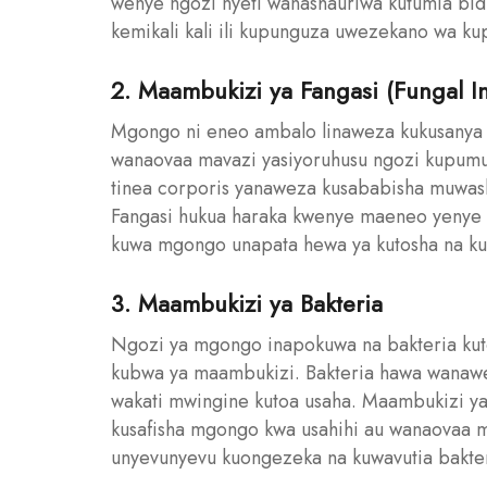
wenye ngozi nyeti wanashauriwa kutumia bid
kemikali kali ili kupunguza uwezekano wa ku
2. Maambukizi ya Fangasi (Fungal In
Mgongo ni eneo ambalo linaweza kukusanya u
wanaovaa mavazi yasiyoruhusu ngozi kupumu
tinea corporis yanaweza kusababisha muwa
Fangasi hukua haraka kwenye maeneo yenye u
kuwa mgongo unapata hewa ya kutosha na kus
3. Maambukizi ya Bakteria
Ngozi ya mgongo inapokuwa na bakteria kutoka
kubwa ya maambukizi. Bakteria hawa wanawe
wakati mwingine kutoa usaha. Maambukizi ya
kusafisha mgongo kwa usahihi au wanaovaa m
unyevunyevu kuongezeka na kuwavutia bakter