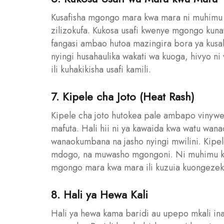
Kusafisha mgongo mara kwa mara ni muhimu il
zilizokufa. Kukosa usafi kwenye mgongo kun
fangasi ambao hutoa mazingira bora ya ku
nyingi husahaulika wakati wa kuoga, hivyo ni
ili kuhakikisha usafi kamili.
7. Kipele cha Joto (Heat Rash)
Kipele cha joto hutokea pale ambapo vinywe
mafuta. Hali hii ni ya kawaida kwa watu wan
wanaokumbana na jasho nyingi mwilini. Kip
mdogo, na muwasho mgongoni. Ni muhimu ku
mgongo mara kwa mara ili kuzuia kuongezek
8. Hali ya Hewa Kali
Hali ya hewa kama baridi au upepo mkali in