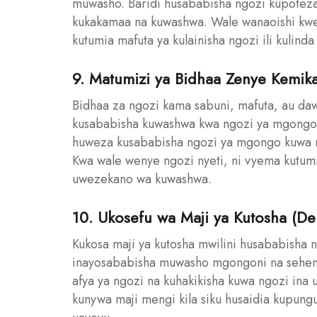
muwasho. Baridi husababisha ngozi kupoteza 
kukakamaa na kuwashwa. Wale wanaoishi kwe
kutumia mafuta ya kulainisha ngozi ili kulinda
9. Matumizi ya Bidhaa Zenye Kemikal
Bidhaa za ngozi kama sabuni, mafuta, au daw
kusababisha kuwashwa kwa ngozi ya mgongo, 
huweza kusababisha ngozi ya mgongo kuwa n
Kwa wale wenye ngozi nyeti, ni vyema kutumi
uwezekano wa kuwashwa.
10. Ukosefu wa Maji ya Kutosha (De
Kukosa maji ya kutosha mwilini husababisha n
inayosababisha muwasho mgongoni na sehemu
afya ya ngozi na kuhakikisha kuwa ngozi ina
kunywa maji mengi kila siku husaidia kupung