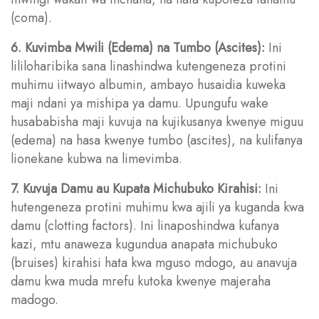
(coma).
6. Kuvimba Mwili (Edema) na Tumbo (Ascites):
Ini
lililoharibika sana linashindwa kutengeneza protini
muhimu iitwayo albumin, ambayo husaidia kuweka
maji ndani ya mishipa ya damu. Upungufu wake
husababisha maji kuvuja na kujikusanya kwenye miguu
(edema) na hasa kwenye tumbo (ascites), na kulifanya
lionekane kubwa na limevimba.
7. Kuvuja Damu au Kupata Michubuko Kirahisi:
Ini
hutengeneza protini muhimu kwa ajili ya kuganda kwa
damu (clotting factors). Ini linaposhindwa kufanya
kazi, mtu anaweza kugundua anapata michubuko
(bruises) kirahisi hata kwa mguso mdogo, au anavuja
damu kwa muda mrefu kutoka kwenye majeraha
madogo.