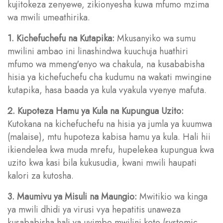
kujitokeza zenyewe, zikionyesha kuwa mfumo mzima
wa mwili umeathirika.
1. Kichefuchefu na Kutapika:
Mkusanyiko wa sumu
mwilini ambao ini linashindwa kuuchuja huathiri
mfumo wa mmeng'enyo wa chakula, na kusababisha
hisia ya kichefuchefu cha kudumu na wakati mwingine
kutapika, hasa baada ya kula vyakula vyenye mafuta.
2. Kupoteza Hamu ya Kula na Kupungua Uzito:
Kutokana na kichefuchefu na hisia ya jumla ya kuumwa
(malaise), mtu hupoteza kabisa hamu ya kula. Hali hii
ikiendelea kwa muda mrefu, hupelekea kupungua kwa
uzito kwa kasi bila kukusudia, kwani mwili haupati
kalori za kutosha.
3. Maumivu ya Misuli na Maungio:
Mwitikio wa kinga
ya mwili dhidi ya virusi vya hepatitis unaweza
kusababisha hali ya uvimbe mwilini kote (systemic