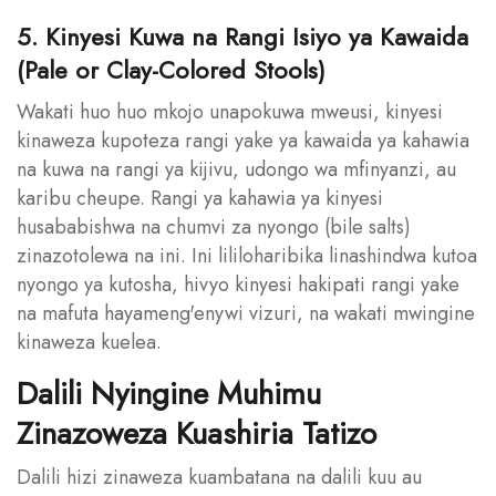
5. Kinyesi Kuwa na Rangi Isiyo ya Kawaida
(Pale or Clay-Colored Stools)
Wakati huo huo mkojo unapokuwa mweusi, kinyesi
kinaweza kupoteza rangi yake ya kawaida ya kahawia
na kuwa na rangi ya kijivu, udongo wa mfinyanzi, au
karibu cheupe. Rangi ya kahawia ya kinyesi
husababishwa na chumvi za nyongo (bile salts)
zinazotolewa na ini. Ini lililoharibika linashindwa kutoa
nyongo ya kutosha, hivyo kinyesi hakipati rangi yake
na mafuta hayameng'enywi vizuri, na wakati mwingine
kinaweza kuelea.
Dalili Nyingine Muhimu
Zinazoweza Kuashiria Tatizo
Dalili hizi zinaweza kuambatana na dalili kuu au