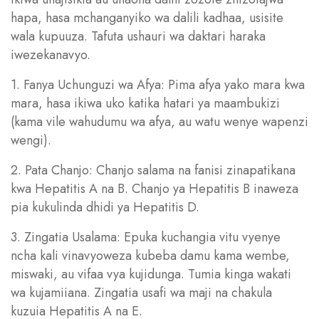
hapa, hasa mchanganyiko wa dalili kadhaa, usisite
wala kupuuza. Tafuta ushauri wa daktari haraka
iwezekanavyo.
1. Fanya Uchunguzi wa Afya: Pima afya yako mara kwa
mara, hasa ikiwa uko katika hatari ya maambukizi
(kama vile wahudumu wa afya, au watu wenye wapenzi
wengi).
2. Pata Chanjo: Chanjo salama na fanisi zinapatikana
kwa Hepatitis A na B. Chanjo ya Hepatitis B inaweza
pia kukulinda dhidi ya Hepatitis D.
3. Zingatia Usalama: Epuka kuchangia vitu vyenye
ncha kali vinavyoweza kubeba damu kama wembe,
miswaki, au vifaa vya kujidunga. Tumia kinga wakati
wa kujamiiana. Zingatia usafi wa maji na chakula
kuzuia Hepatitis A na E.