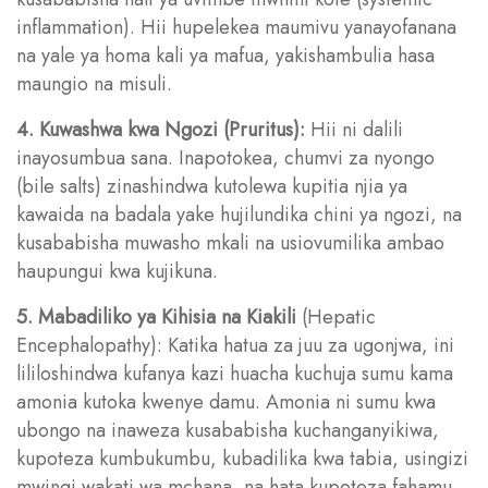
inflammation). Hii hupelekea maumivu yanayofanana
na yale ya homa kali ya mafua, yakishambulia hasa
maungio na misuli.
4. Kuwashwa kwa Ngozi (Pruritus):
Hii ni dalili
inayosumbua sana. Inapotokea, chumvi za nyongo
(bile salts) zinashindwa kutolewa kupitia njia ya
kawaida na badala yake hujilundika chini ya ngozi, na
kusababisha muwasho mkali na usiovumilika ambao
haupungui kwa kujikuna.
5. Mabadiliko ya Kihisia na Kiakili
(Hepatic
Encephalopathy): Katika hatua za juu za ugonjwa, ini
lililoshindwa kufanya kazi huacha kuchuja sumu kama
amonia kutoka kwenye damu. Amonia ni sumu kwa
ubongo na inaweza kusababisha kuchanganyikiwa,
kupoteza kumbukumbu, kubadilika kwa tabia, usingizi
mwingi wakati wa mchana, na hata kupoteza fahamu