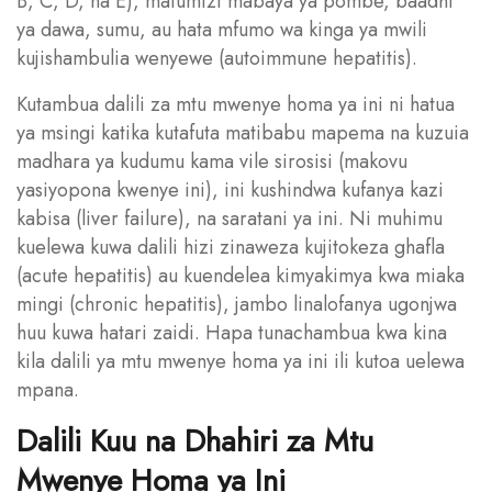
B, C, D, na E), matumizi mabaya ya pombe, baadhi
ya dawa, sumu, au hata mfumo wa kinga ya mwili
kujishambulia wenyewe (autoimmune hepatitis).
Kutambua dalili za mtu mwenye homa ya ini ni hatua
ya msingi katika kutafuta matibabu mapema na kuzuia
madhara ya kudumu kama vile sirosisi (makovu
yasiyopona kwenye ini), ini kushindwa kufanya kazi
kabisa (liver failure), na saratani ya ini. Ni muhimu
kuelewa kuwa dalili hizi zinaweza kujitokeza ghafla
(acute hepatitis) au kuendelea kimyakimya kwa miaka
mingi (chronic hepatitis), jambo linalofanya ugonjwa
huu kuwa hatari zaidi. Hapa tunachambua kwa kina
kila dalili ya mtu mwenye homa ya ini ili kutoa uelewa
mpana.
Dalili Kuu na Dhahiri za Mtu
Mwenye Homa ya Ini