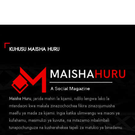
KUHUSU MAISHA HURU
Maisha Huru
, jarida mahiri la kijamii, ndilo lengwa lako la
mtandaoni kwa makala zinazochochea fikira zinazojumuisha
maelfu ya mada za kijamii. Ingia katika ulimwengu wa maoni ya
kufahamu, masimulizi ya kuvutia, na mitazamo mbalimbali
tunapochunguza na kusherehekea tapeli za matukio ya binadamu.