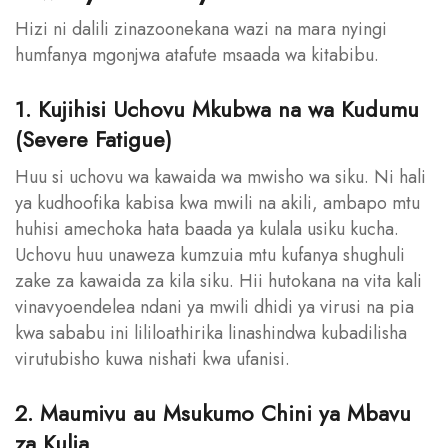
Hizi ni dalili zinazoonekana wazi na mara nyingi
humfanya mgonjwa atafute msaada wa kitabibu.
1. Kujihisi Uchovu Mkubwa na wa Kudumu
(Severe Fatigue)
Huu si uchovu wa kawaida wa mwisho wa siku. Ni hali
ya kudhoofika kabisa kwa mwili na akili, ambapo mtu
huhisi amechoka hata baada ya kulala usiku kucha.
Uchovu huu unaweza kumzuia mtu kufanya shughuli
zake za kawaida za kila siku. Hii hutokana na vita kali
vinavyoendelea ndani ya mwili dhidi ya virusi na pia
kwa sababu ini lililoathirika linashindwa kubadilisha
virutubisho kuwa nishati kwa ufanisi.
2. Maumivu au Msukumo Chini ya Mbavu
za Kulia