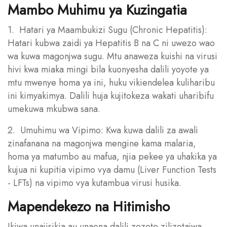
Mambo Muhimu ya Kuzingatia
1. Hatari ya Maambukizi Sugu (Chronic Hepatitis):
Hatari kubwa zaidi ya Hepatitis B na C ni uwezo wao
wa kuwa magonjwa sugu. Mtu anaweza kuishi na virusi
hivi kwa miaka mingi bila kuonyesha dalili yoyote ya
mtu mwenye homa ya ini, huku vikiendelea kuliharibu
ini kimyakimya. Dalili huja kujitokeza wakati uharibifu
umekuwa mkubwa sana.
2. Umuhimu wa Vipimo: Kwa kuwa dalili za awali
zinafanana na magonjwa mengine kama malaria,
homa ya matumbo au mafua, njia pekee ya uhakika ya
kujua ni kupitia vipimo vya damu (Liver Function Tests
- LFTs) na vipimo vya kutambua virusi husika.
Mapendekezo na Hitimisho
Ikiwa unajisikia au unaona dalili zozote zilizotajwa