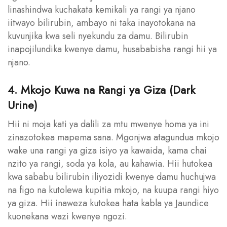
linashindwa kuchakata kemikali ya rangi ya njano
iitwayo bilirubin, ambayo ni taka inayotokana na
kuvunjika kwa seli nyekundu za damu. Bilirubin
inapojilundika kwenye damu, husababisha rangi hii ya
njano.
4. Mkojo Kuwa na Rangi ya Giza (Dark
Urine)
Hii ni moja kati ya dalili za mtu mwenye homa ya ini
zinazotokea mapema sana. Mgonjwa atagundua mkojo
wake una rangi ya giza isiyo ya kawaida, kama chai
nzito ya rangi, soda ya kola, au kahawia. Hii hutokea
kwa sababu bilirubin iliyozidi kwenye damu huchujwa
na figo na kutolewa kupitia mkojo, na kuupa rangi hiyo
ya giza. Hii inaweza kutokea hata kabla ya Jaundice
kuonekana wazi kwenye ngozi.