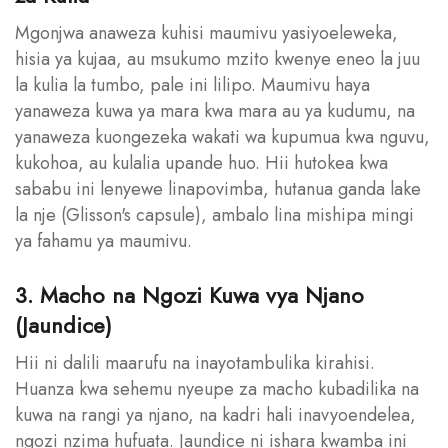
Mgonjwa anaweza kuhisi maumivu yasiyoeleweka,
hisia ya kujaa, au msukumo mzito kwenye eneo la juu
la kulia la tumbo, pale ini lilipo. Maumivu haya
yanaweza kuwa ya mara kwa mara au ya kudumu, na
yanaweza kuongezeka wakati wa kupumua kwa nguvu,
kukohoa, au kulalia upande huo. Hii hutokea kwa
sababu ini lenyewe linapovimba, hutanua ganda lake
la nje (Glisson's capsule), ambalo lina mishipa mingi
ya fahamu ya maumivu.
3. Macho na Ngozi Kuwa vya Njano
(Jaundice)
Hii ni dalili maarufu na inayotambulika kirahisi.
Huanza kwa sehemu nyeupe za macho kubadilika na
kuwa na rangi ya njano, na kadri hali inavyoendelea,
ngozi nzima hufuata. Jaundice ni ishara kwamba ini