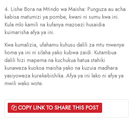
4. Lishe Bora na Mtindo wa Maisha: Punguza au acha
kabisa matumizi ya pombe, kwani ni sumu kwa ini.
Kula mlo kamili na kufanya mazoezi husaidia
kuimarisha afya ya ini.
Kwa kumalizia, ufahamu kuhusu dalili za mtu mwenye
homa ya ini ni silaha yako kubwa zaidi. Kutambua
dalili hizi mapema na kuchukua hatua stahiki
kunaweza kuokoa maisha yako na kuzuia madhara
yasiyoweza kurekebishika. Afya ya ini lako ni afya ya
mwili wako wote.
COPY LINK TO SHARE THIS POST