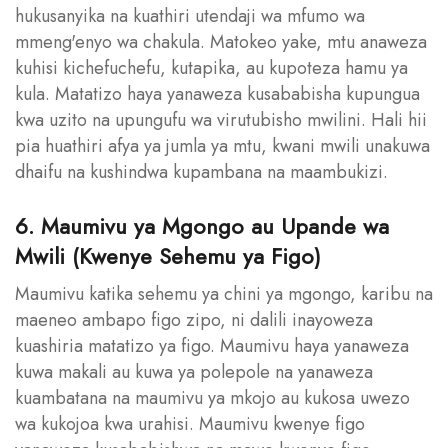
hukusanyika na kuathiri utendaji wa mfumo wa
mmeng'enyo wa chakula. Matokeo yake, mtu anaweza
kuhisi kichefuchefu, kutapika, au kupoteza hamu ya
kula. Matatizo haya yanaweza kusababisha kupungua
kwa uzito na upungufu wa virutubisho mwilini. Hali hii
pia huathiri afya ya jumla ya mtu, kwani mwili unakuwa
dhaifu na kushindwa kupambana na maambukizi.
6. Maumivu ya Mgongo au Upande wa
Mwili (Kwenye Sehemu ya Figo)
Maumivu katika sehemu ya chini ya mgongo, karibu na
maeneo ambapo figo zipo, ni dalili inayoweza
kuashiria matatizo ya figo. Maumivu haya yanaweza
kuwa makali au kuwa ya polepole na yanaweza
kuambatana na maumivu ya mkojo au kukosa uwezo
wa kukojoa kwa urahisi. Maumivu kwenye figo