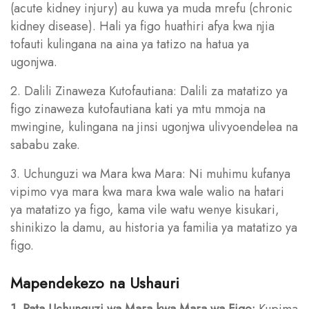
(acute kidney injury) au kuwa ya muda mrefu (chronic
kidney disease). Hali ya figo huathiri afya kwa njia
tofauti kulingana na aina ya tatizo na hatua ya
ugonjwa.
2. Dalili Zinaweza Kutofautiana: Dalili za matatizo ya
figo zinaweza kutofautiana kati ya mtu mmoja na
mwingine, kulingana na jinsi ugonjwa ulivyoendelea na
sababu zake.
3. Uchunguzi wa Mara kwa Mara: Ni muhimu kufanya
vipimo vya mara kwa mara kwa wale walio na hatari
ya matatizo ya figo, kama vile watu wenye kisukari,
shinikizo la damu, au historia ya familia ya matatizo ya
figo.
Mapendekezo na Ushauri
1. Pata Uchunguzi wa Mara kwa Mara wa Figo:
Kupima