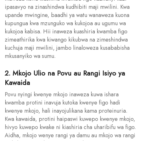
ipasavyo na zinashindwa kudhibiti maji mwilini. Kwa
upande mwingine, baadhi ya watu wanaweza kuona
kupungua kwa mzunguko wa kukojoa au ugumu wa
kukojoa kabisa. Hii inaweza kuashiria kwamba figo
zimeathirika kwa kiwango kikubwa na zimeshindwa
kuchuja maji mwilini, jambo linaloweza kusababisha
mkusanyiko wa sumu.
2. Mkojo Ulio na Povu au Rangi Isiyo ya
Kawaida
Povu nyingi kwenye mkojo inaweza kuwa ishara
kwamba protini inavuja kutoka kwenye figo hadi
kwenye mkojo, hali inayojulikana kama proteinuria.
Kwa kawaida, protini haipaswi kuwepo kwenye mkojo,
hivyo kuwepo kwake ni kiashiria cha uharibifu wa figo.
Aidha, mkojo wenye rangi ya damu au mkojo wa rangi