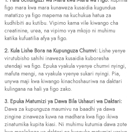
figo mara kwa mara kunaweza kusaidia kugundua
matatizo ya figo mapema na kuchukua hatua za
kudhibiti au kutibu. Vipimo kama vile kiwango cha
creatinine, urea, na vipimo vya mkojo ni muhimu
katika kufuatilia afya ya figo.
2. Kula Lishe Bora na Kupunguza Chumvi:
Lishe yenye
virutubisho sahihi inaweza kusaidia kuboresha
utendaji wa figo. Epuka vyakula vyenye chumvi nyingi,
mafuta mengi, na vyakula vyenye sukari nyingi. Pia,
unywa maji kwa kiwango kinachoshauriwa na daktari
kulingana na hali ya figo zako.
3. Epuka Matumizi ya Dawa Bila Ushauri wa Daktari:
Dawa za kupunguza maumivu na baadhi ya dawa
zingine zinaweza kuwa na madhara kwa figo ikiwa
zinatumika kupita kiasi. Ni muhimu kutumia dawa zote
kwa maelekezo ya daktari na kuepuka matumizi yasiyo