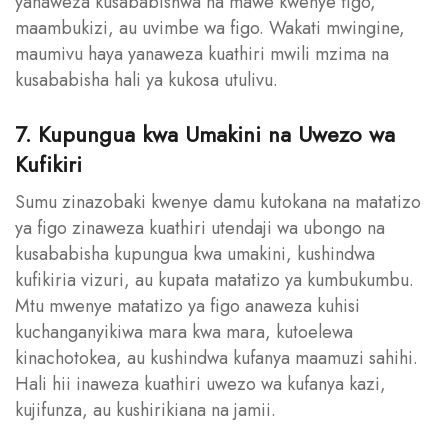
yanaweza kusababishwa na mawe kwenye figo,
maambukizi, au uvimbe wa figo. Wakati mwingine,
maumivu haya yanaweza kuathiri mwili mzima na
kusababisha hali ya kukosa utulivu.
7. Kupungua kwa Umakini na Uwezo wa
Kufikiri
Sumu zinazobaki kwenye damu kutokana na matatizo
ya figo zinaweza kuathiri utendaji wa ubongo na
kusababisha kupungua kwa umakini, kushindwa
kufikiria vizuri, au kupata matatizo ya kumbukumbu.
Mtu mwenye matatizo ya figo anaweza kuhisi
kuchanganyikiwa mara kwa mara, kutoelewa
kinachotokea, au kushindwa kufanya maamuzi sahihi.
Hali hii inaweza kuathiri uwezo wa kufanya kazi,
kujifunza, au kushirikiana na jamii.