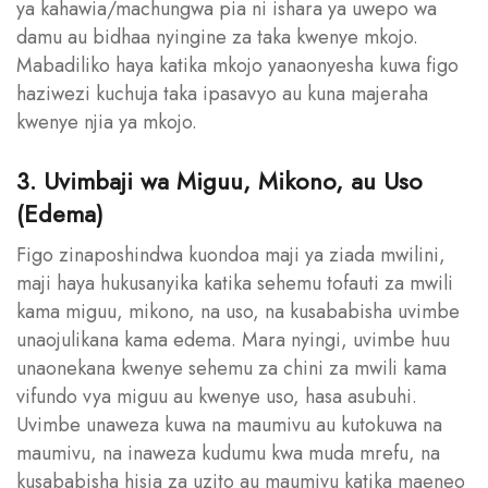
ya kahawia/machungwa pia ni ishara ya uwepo wa
damu au bidhaa nyingine za taka kwenye mkojo.
Mabadiliko haya katika mkojo yanaonyesha kuwa figo
haziwezi kuchuja taka ipasavyo au kuna majeraha
kwenye njia ya mkojo.
3. Uvimbaji wa Miguu, Mikono, au Uso
(Edema)
Figo zinaposhindwa kuondoa maji ya ziada mwilini,
maji haya hukusanyika katika sehemu tofauti za mwili
kama miguu, mikono, na uso, na kusababisha uvimbe
unaojulikana kama edema. Mara nyingi, uvimbe huu
unaonekana kwenye sehemu za chini za mwili kama
vifundo vya miguu au kwenye uso, hasa asubuhi.
Uvimbe unaweza kuwa na maumivu au kutokuwa na
maumivu, na inaweza kudumu kwa muda mrefu, na
kusababisha hisia za uzito au maumivu katika maeneo