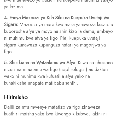
ya lazima.
4. Fanya Mazoezi ya Kila Siku na Kuepuka Uvutaji wa
Sigara:
Mazoezi ya mara kwa mara yanaweza kusaidia
kuboresha afya ya moyo na shinikizo la damu, ambayo
ni muhimu kwa afya ya figo. Pia, kuepuka uvutaji
sigara kunaweza kupunguza hatari ya magonjwa ya
figo.
5. Shirikiana na Wataalamu wa Afya:
Kuwa na uhusiano
mzuri na mtaalamu wa figo (nephrologist) au daktari
wako ni muhimu kwa kufuatilia afya yako na
kuhakikisha unapata matibabu sahihi.
Hitimisho
Dalili za mtu mwenye matatizo ya figo zinaweza
kuathiri maisha yake kwa kiwango kikubwa, lakini ni