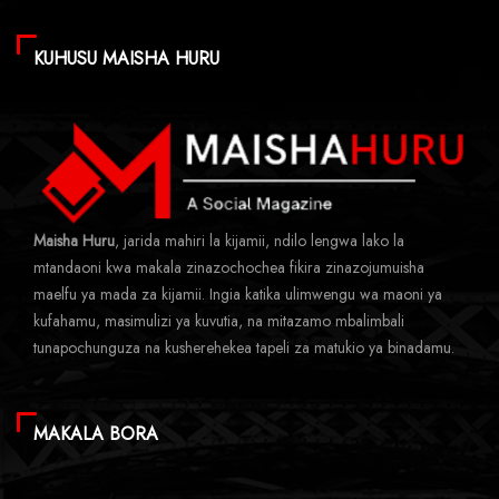
KUHUSU MAISHA HURU
Maisha Huru
, jarida mahiri la kijamii, ndilo lengwa lako la
mtandaoni kwa makala zinazochochea fikira zinazojumuisha
maelfu ya mada za kijamii. Ingia katika ulimwengu wa maoni ya
kufahamu, masimulizi ya kuvutia, na mitazamo mbalimbali
tunapochunguza na kusherehekea tapeli za matukio ya binadamu.
MAKALA BORA