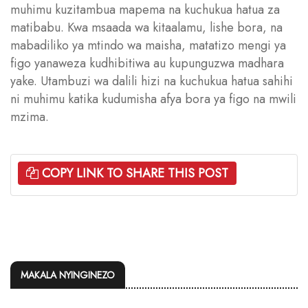
muhimu kuzitambua mapema na kuchukua hatua za
matibabu. Kwa msaada wa kitaalamu, lishe bora, na
mabadiliko ya mtindo wa maisha, matatizo mengi ya
figo yanaweza kudhibitiwa au kupunguzwa madhara
yake. Utambuzi wa dalili hizi na kuchukua hatua sahihi
ni muhimu katika kudumisha afya bora ya figo na mwili
mzima.
COPY LINK TO SHARE THIS POST
MAKALA NYINGINEZO