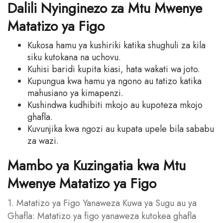
Dalili Nyinginezo za Mtu Mwenye
Matatizo ya Figo
Kukosa hamu ya kushiriki katika shughuli za kila
siku kutokana na uchovu.
Kuhisi baridi kupita kiasi, hata wakati wa joto.
Kupungua kwa hamu ya ngono au tatizo katika
mahusiano ya kimapenzi.
Kushindwa kudhibiti mkojo au kupoteza mkojo
ghafla.
Kuvunjika kwa ngozi au kupata upele bila sababu
za wazi.
Mambo ya Kuzingatia kwa Mtu
Mwenye Matatizo ya Figo
1. Matatizo ya Figo Yanaweza Kuwa ya Sugu au ya
Ghafla: Matatizo ya figo yanaweza kutokea ghafla