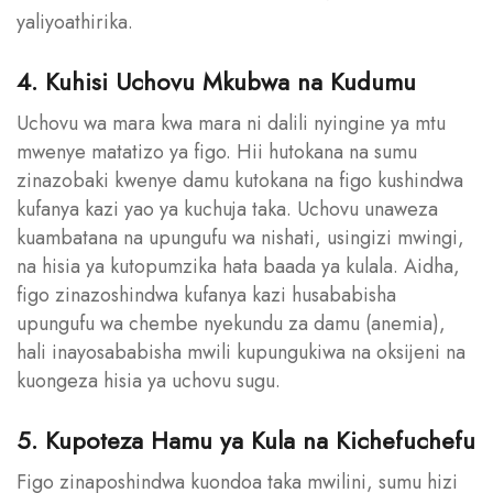
yaliyoathirika.
4. Kuhisi Uchovu Mkubwa na Kudumu
Uchovu wa mara kwa mara ni dalili nyingine ya mtu
mwenye matatizo ya figo. Hii hutokana na sumu
zinazobaki kwenye damu kutokana na figo kushindwa
kufanya kazi yao ya kuchuja taka. Uchovu unaweza
kuambatana na upungufu wa nishati, usingizi mwingi,
na hisia ya kutopumzika hata baada ya kulala. Aidha,
figo zinazoshindwa kufanya kazi husababisha
upungufu wa chembe nyekundu za damu (anemia),
hali inayosababisha mwili kupungukiwa na oksijeni na
kuongeza hisia ya uchovu sugu.
5. Kupoteza Hamu ya Kula na Kichefuchefu
Figo zinaposhindwa kuondoa taka mwilini, sumu hizi