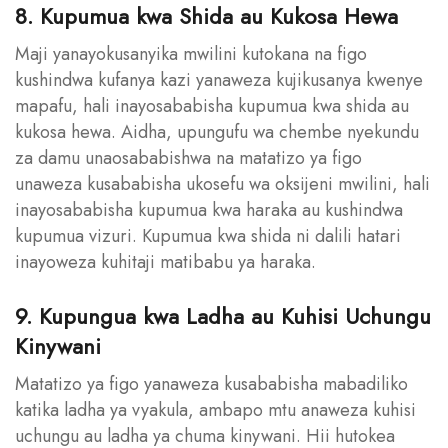
8. Kupumua kwa Shida au Kukosa Hewa
Maji yanayokusanyika mwilini kutokana na figo
kushindwa kufanya kazi yanaweza kujikusanya kwenye
mapafu, hali inayosababisha kupumua kwa shida au
kukosa hewa. Aidha, upungufu wa chembe nyekundu
za damu unaosababishwa na matatizo ya figo
unaweza kusababisha ukosefu wa oksijeni mwilini, hali
inayosababisha kupumua kwa haraka au kushindwa
kupumua vizuri. Kupumua kwa shida ni dalili hatari
inayoweza kuhitaji matibabu ya haraka.
9. Kupungua kwa Ladha au Kuhisi Uchungu
Kinywani
Matatizo ya figo yanaweza kusababisha mabadiliko
katika ladha ya vyakula, ambapo mtu anaweza kuhisi
uchungu au ladha ya chuma kinywani. Hii hutokea