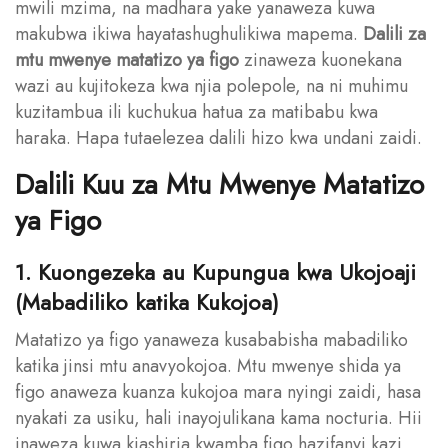
mwili mzima, na madhara yake yanaweza kuwa
makubwa ikiwa hayatashughulikiwa mapema.
Dalili za
mtu mwenye matatizo ya figo
zinaweza kuonekana
wazi au kujitokeza kwa njia polepole, na ni muhimu
kuzitambua ili kuchukua hatua za matibabu kwa
haraka. Hapa tutaelezea dalili hizo kwa undani zaidi.
Dalili Kuu za Mtu Mwenye Matatizo
ya Figo
1. Kuongezeka au Kupungua kwa Ukojoaji
(Mabadiliko katika Kukojoa)
Matatizo ya figo yanaweza kusababisha mabadiliko
katika jinsi mtu anavyokojoa. Mtu mwenye shida ya
figo anaweza kuanza kukojoa mara nyingi zaidi, hasa
nyakati za usiku, hali inayojulikana kama nocturia. Hii
inaweza kuwa kiashiria kwamba figo hazifanyi kazi