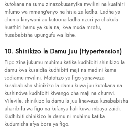
kutokana na sumu zinazokusanyika mwilini na kuathiri
mfumo wa mmeng'enyo na hisia za ladha. Ladha ya
chuma kinywani au kutoona ladha nzuri ya chakula
huathiri hamu ya kula na, kwa muda mrefu,
husababisha upungufu wa lishe.
10. Shinikizo la Damu Juu (Hypertension)
Figo zina jukumu muhimu katika kudhibiti shinikizo la
damu kwa kusaidia kudhibiti maji na madini kama
sodiamu mwilini. Matatizo ya figo yanaweza
kusababisha shinikizo la damu kuwa juu kutokana na
kushindwa kudhibiti kiwango cha maji na chumvi.
Vilevile, shinikizo la damu la juu linaweza kusababisha
uharibifu wa figo na kufanya hali kuwa mbaya zaidi.
Kudhibiti shinikizo la damu ni muhimu katika
kudumisha afya bora ya figo.