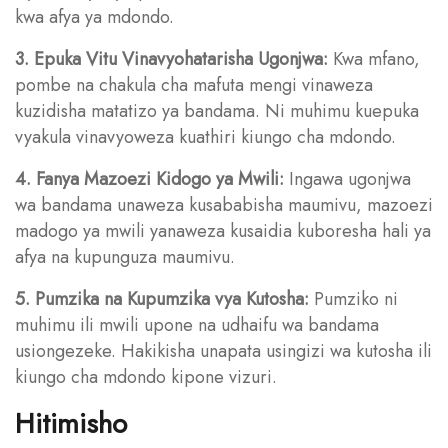
kwa afya ya mdondo.
3. Epuka Vitu Vinavyohatarisha Ugonjwa:
Kwa mfano,
pombe na chakula cha mafuta mengi vinaweza
kuzidisha matatizo ya bandama. Ni muhimu kuepuka
vyakula vinavyoweza kuathiri kiungo cha mdondo.
4. Fanya Mazoezi Kidogo ya Mwili:
Ingawa ugonjwa
wa bandama unaweza kusababisha maumivu, mazoezi
madogo ya mwili yanaweza kusaidia kuboresha hali ya
afya na kupunguza maumivu.
5. Pumzika na Kupumzika vya Kutosha:
Pumziko ni
muhimu ili mwili upone na udhaifu wa bandama
usiongezeke. Hakikisha unapata usingizi wa kutosha ili
kiungo cha mdondo kipone vizuri.
Hitimisho