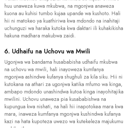
huu unaweza kuwa mkubwa, na mgonjwa anaweza
kuona au kuhisi tumbo kujaa upande wa kushoto. Hali
hii ni matokeo ya kuathiriwa kwa mdondo na inahitaji
uchunguzi wa haraka kutoka kwa daktari ili kuhakikisha
hakuna madhara makubwa zaidi.
6. Udhaifu na Uchovu wa Mwili
Ugonjwa wa bandama husababisha udhaifu mkubwa
na uchovu wa mwili, hali inayoweza kumfanya
mgonjwa ashindwe kufanya shughuli za kila siku. Hii ni
kutokana na athari za ugonjwa katika mfumo wa kinga,
ambapo mdondo unashindwa kutoa kinga inayohitajika
mwilini. Uchovu unaweza pia kusababishwa na
kupungua kwa nishati, na hali hii inapotokea mara kwa
mara, inaweza kumfanya mgonjwa kushindwa kufanya
kazi na hata kupoteza uwezo wa kutekeleza majukumu