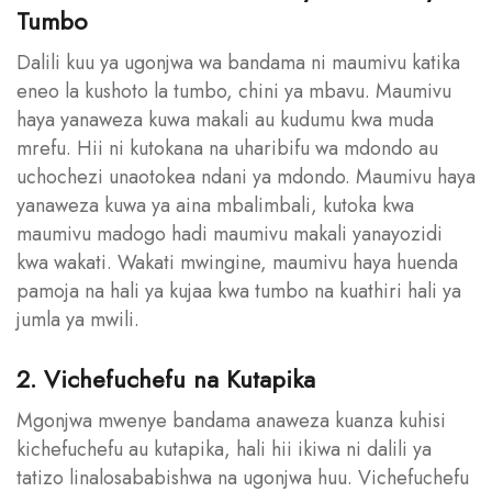
Tumbo
Dalili kuu ya ugonjwa wa bandama ni maumivu katika
eneo la kushoto la tumbo, chini ya mbavu. Maumivu
haya yanaweza kuwa makali au kudumu kwa muda
mrefu. Hii ni kutokana na uharibifu wa mdondo au
uchochezi unaotokea ndani ya mdondo. Maumivu haya
yanaweza kuwa ya aina mbalimbali, kutoka kwa
maumivu madogo hadi maumivu makali yanayozidi
kwa wakati. Wakati mwingine, maumivu haya huenda
pamoja na hali ya kujaa kwa tumbo na kuathiri hali ya
jumla ya mwili.
2. Vichefuchefu na Kutapika
Mgonjwa mwenye bandama anaweza kuanza kuhisi
kichefuchefu au kutapika, hali hii ikiwa ni dalili ya
tatizo linalosababishwa na ugonjwa huu. Vichefuchefu