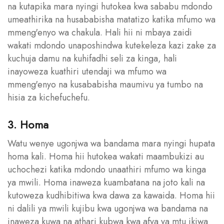
na kutapika mara nyingi hutokea kwa sababu mdondo
umeathirika na husababisha matatizo katika mfumo wa
mmeng'enyo wa chakula. Hali hii ni mbaya zaidi
wakati mdondo unaposhindwa kutekeleza kazi zake za
kuchuja damu na kuhifadhi seli za kinga, hali
inayoweza kuathiri utendaji wa mfumo wa
mmeng'enyo na kusababisha maumivu ya tumbo na
hisia za kichefuchefu.
3. Homa
Watu wenye ugonjwa wa bandama mara nyingi hupata
homa kali. Homa hii hutokea wakati maambukizi au
uchochezi katika mdondo unaathiri mfumo wa kinga
ya mwili. Homa inaweza kuambatana na joto kali na
kutoweza kudhibitiwa kwa dawa za kawaida. Homa hii
ni dalili ya mwili kujibu kwa ugonjwa wa bandama na
inaweza kuwa na athari kubwa kwa afya ya mtu ikiwa