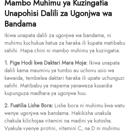
Mambo Muhimu ya Kuzingatia
Unapohisi Dalili za Ugonjwa wa
Bandama
Ikiwa unapata dalili za ugonjwa wa bandama, ni
muhimu kuchukua hatua za haraka ili kupata matibabu
sahihi. Hapa chini ni mambo muhimu ya kuzingatia:
1. Piga Hodi kwa Daktari Mara Moja:
Ikiwa unapata
dalili kama maumivu ya tumbo au uchovu usio wa
kawaida, tembelea daktari haraka ili upate uchunguzi
sahihi. Matibabu ya mapema yanaweza kusaidia
kupunguza madhara ya ugonjwa huu.
2. Fuatilia Lishe Bora:
Lishe bora ni muhimu kwa watu
wenye ugonjwa wa bandama. Hakikisha unakula
chakula kilichojaa vitamini na madini ya kutosha.
Vyakula vyenye protini, vitamini C, na D ni muhimu