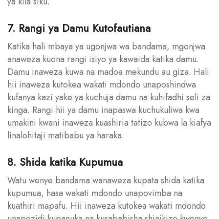
ya kila siku.
7. Rangi ya Damu Kutofautiana
Katika hali mbaya ya ugonjwa wa bandama, mgonjwa
anaweza kuona rangi isiyo ya kawaida katika damu.
Damu inaweza kuwa na madoa mekundu au giza. Hali
hii inaweza kutokea wakati mdondo unaposhindwa
kufanya kazi yake ya kuchuja damu na kuhifadhi seli za
kinga. Rangi hii ya damu inapaswa kuchukuliwa kwa
umakini kwani inaweza kuashiria tatizo kubwa la kiafya
linalohitaji matibabu ya haraka.
8. Shida katika Kupumua
Watu wenye bandama wanaweza kupata shida katika
kupumua, hasa wakati mdondo unapovimba na
kuathiri mapafu. Hii inaweza kutokea wakati mdondo
unapozidi kupanuka na kusababisha shinikizo kwenye