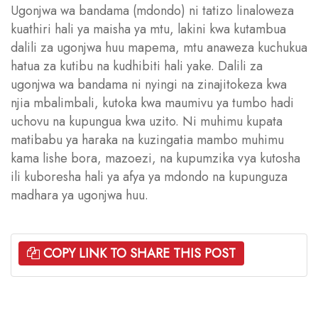
Ugonjwa wa bandama (mdondo) ni tatizo linaloweza
kuathiri hali ya maisha ya mtu, lakini kwa kutambua
dalili za ugonjwa huu mapema, mtu anaweza kuchukua
hatua za kutibu na kudhibiti hali yake. Dalili za
ugonjwa wa bandama ni nyingi na zinajitokeza kwa
njia mbalimbali, kutoka kwa maumivu ya tumbo hadi
uchovu na kupungua kwa uzito. Ni muhimu kupata
matibabu ya haraka na kuzingatia mambo muhimu
kama lishe bora, mazoezi, na kupumzika vya kutosha
ili kuboresha hali ya afya ya mdondo na kupunguza
madhara ya ugonjwa huu.
COPY LINK TO SHARE THIS POST