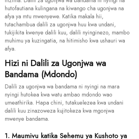
mzima. Dalili za ugonjwa wa bandama ni nyingi na
hutofautiana kulingana na kiwango cha ugonjwa na
afya ya mtu mwenyewe. Katika makala hii,
tutachambua dalili za ugonjwa huu kwa undani,
tukijikita kwenye dalili kuu, dalili nyinginezo, mambo
muhimu ya kuzingatia, na hitimisho kwa ushauri wa
afya.
Hizi ni Dalili za Ugonjwa wa
Bandama (Mdondo)
Dalili za ugonjwa wa bandama ni nyingi na mara
nyingi hutokea kwa watu ambao mdondo wao
umeathirika. Hapa chini, tutakuelezea kwa undani
dalili kuu zinazoweza kujitokeza kwa mgonjwa
mwenye bandama.
1. Maumivu katika Sehemu ya Kushoto ya