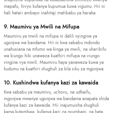
mapafu, hivyo kufanya kupumua kuwa vigumu. Hii ni
hali hatari ambayo inahitaji matibabu ya haraka.
9. Maumivu ya Mwili na Mifupa
Maumivu ya mwili na mifupa ni dalili nyingine ya
ugonjwa wa bandama. Hii ni kwa sababu mdondo
unahusiana na mfumo wa kinga ya mwili, na uharibifu
wa kiungo hiki unaweza kuathiri mifupa na viungo
vingine vya mwili. Maumivu haya yanaweza kuwa ya
kudumu na kuathiri shughuli za kila siku za mgonjwa.
10. Kushindwa kufanya kazi za kawaida
Kwa sababu ya maumivu, uchovu, na udhaifu,
mgonjwa mwenye ugonjwa wa bandama anapata shida
kufanya kazi za kawaida. Hii inajumuisha shughuli
kama kutembea, kufanya kazi za nyumbani, na hata