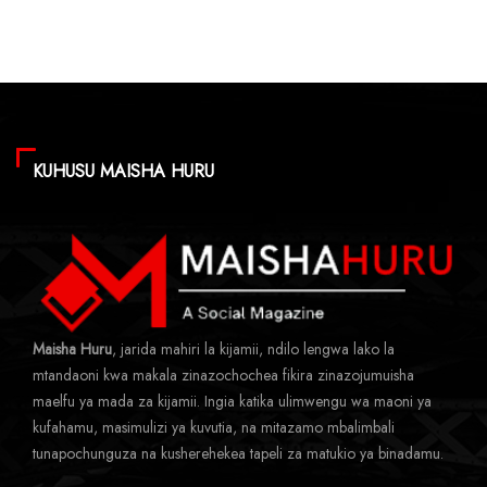
KUHUSU MAISHA HURU
Maisha Huru
, jarida mahiri la kijamii, ndilo lengwa lako la
mtandaoni kwa makala zinazochochea fikira zinazojumuisha
maelfu ya mada za kijamii. Ingia katika ulimwengu wa maoni ya
kufahamu, masimulizi ya kuvutia, na mitazamo mbalimbali
tunapochunguza na kusherehekea tapeli za matukio ya binadamu.