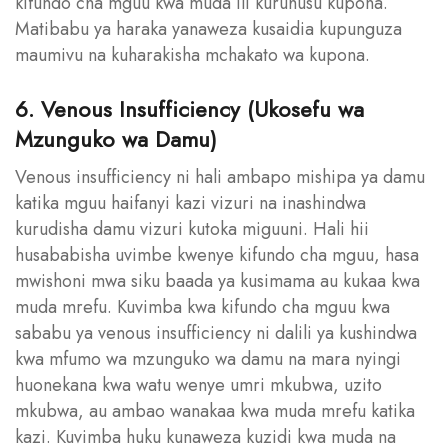
kifundo cha mguu kwa muda ili kuruhusu kupona.
Matibabu ya haraka yanaweza kusaidia kupunguza
maumivu na kuharakisha mchakato wa kupona.
6. Venous Insufficiency (Ukosefu wa
Mzunguko wa Damu)
Venous insufficiency ni hali ambapo mishipa ya damu
katika mguu haifanyi kazi vizuri na inashindwa
kurudisha damu vizuri kutoka miguuni. Hali hii
husababisha uvimbe kwenye kifundo cha mguu, hasa
mwishoni mwa siku baada ya kusimama au kukaa kwa
muda mrefu. Kuvimba kwa kifundo cha mguu kwa
sababu ya venous insufficiency ni dalili ya kushindwa
kwa mfumo wa mzunguko wa damu na mara nyingi
huonekana kwa watu wenye umri mkubwa, uzito
mkubwa, au ambao wanakaa kwa muda mrefu katika
kazi. Kuvimba huku kunaweza kuzidi kwa muda na