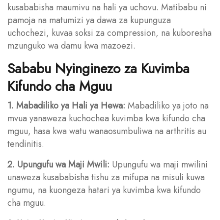
kusababisha maumivu na hali ya uchovu. Matibabu ni
pamoja na matumizi ya dawa za kupunguza
uchochezi, kuvaa soksi za compression, na kuboresha
mzunguko wa damu kwa mazoezi.
Sababu Nyinginezo za Kuvimba
Kifundo cha Mguu
1. Mabadiliko ya Hali ya Hewa:
Mabadiliko ya joto na
mvua yanaweza kuchochea kuvimba kwa kifundo cha
mguu, hasa kwa watu wanaosumbuliwa na arthritis au
tendinitis.
2. Upungufu wa Maji Mwili:
Upungufu wa maji mwilini
unaweza kusababisha tishu za mifupa na misuli kuwa
ngumu, na kuongeza hatari ya kuvimba kwa kifundo
cha mguu.