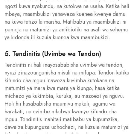
ngozi kuwa nyekundu, na kutokwa na usaha. Katika hali
mbaya, maambukizi yanaweza kuenea kwenye damu
na kuwa tatizo la maisha. Matibabu ya maambukizi ni
pamoja na matumizi ya antibiotiki na usafi wa sehemu
ya kidonda ili kuzuia kuenea kwa maambukizi.
5. Tendinitis (Uvimbe wa Tendon)
Tendinitis ni hali inayosababisha uvimbe wa tendon,
nyuzi zinazounganisha misuli na mifupa. Tendon katika
kifundo cha mguu inaweza kuvimba kutokana na
matumizi ya mara kwa mara ya kiungo, hasa katika
michezo ya kukimbia, kuruka, au mazoezi ya nguvu.
Hali hii husababisha maumivu makali, ugumu wa
harakati, na uvimbe mkubwa kwenye kifundo cha
mguu. Tendinitis inahitaji matibabu ya kupumzika,
dawa za kupunguza uchochezi, na kuzuia matumizi ya