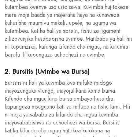
kutembea kwenye uso usio sawa. Kuvimba hujitokeza
mara moja baada ya majeraha haya na kunaweza
kuhusisha maumivu makali, upele, na ugumu wa
kutembea. Katika hali ya sprain, tishu za ligament
zilizovunjika husababisha uvimbe. Matibabu ya hali hii
ni kupumzika, kufunga kifundo cha mguu, na kutumia
barafu ili kupunguza uchochezi na uvimbe.
2. Bursitis (Uvimbe wa Bursa)
Bursitis ni hali ya kuvimba kwa mifuko midogo
inayozunguka viungo, inayojulikana kama bursa.
Kifundo cha mguu kina bursa ambayo husaidia
kupunguza msuguano kati ya mifupa na tishu laini. Hii
ni moja ya sababu za kifundo cha mguu kuvimba
inayosababishwa na uchochezi wa bursa. Bursitis
katika kifundo cha mguu hutokea kutokana na