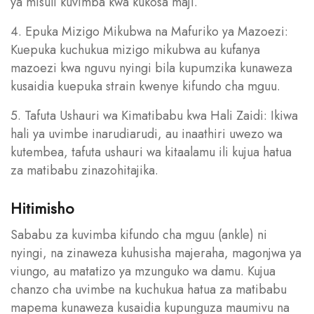
ya misuli kuvimba kwa kukosa maji.
4. Epuka Mizigo Mikubwa na Mafuriko ya Mazoezi:
Kuepuka kuchukua mizigo mikubwa au kufanya
mazoezi kwa nguvu nyingi bila kupumzika kunaweza
kusaidia kuepuka strain kwenye kifundo cha mguu.
5. Tafuta Ushauri wa Kimatibabu kwa Hali Zaidi: Ikiwa
hali ya uvimbe inarudiarudi, au inaathiri uwezo wa
kutembea, tafuta ushauri wa kitaalamu ili kujua hatua
za matibabu zinazohitajika.
Hitimisho
Sababu za kuvimba kifundo cha mguu (ankle) ni
nyingi, na zinaweza kuhusisha majeraha, magonjwa ya
viungo, au matatizo ya mzunguko wa damu. Kujua
chanzo cha uvimbe na kuchukua hatua za matibabu
mapema kunaweza kusaidia kupunguza maumivu na