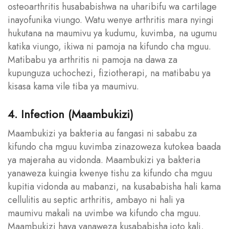
osteoarthritis husababishwa na uharibifu wa cartilage
inayofunika viungo. Watu wenye arthritis mara nyingi
hukutana na maumivu ya kudumu, kuvimba, na ugumu
katika viungo, ikiwa ni pamoja na kifundo cha mguu.
Matibabu ya arthritis ni pamoja na dawa za
kupunguza uchochezi, fiziotherapi, na matibabu ya
kisasa kama vile tiba ya maumivu.
4. Infection (Maambukizi)
Maambukizi ya bakteria au fangasi ni sababu za
kifundo cha mguu kuvimba zinazoweza kutokea baada
ya majeraha au vidonda. Maambukizi ya bakteria
yanaweza kuingia kwenye tishu za kifundo cha mguu
kupitia vidonda au mabanzi, na kusababisha hali kama
cellulitis au septic arthritis, ambayo ni hali ya
maumivu makali na uvimbe wa kifundo cha mguu.
Maambukizi haya yanaweza kusababisha joto kali,