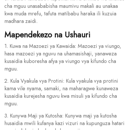
cha mguu unasababisha maumivu makali au unakaa
kwa muda mrefu, tafuta matibabu haraka ili kuzuia
madhara zaidi.
Mapendekezo na Ushauri
1. Kuwa na Mazoezi ya Kawaida: Mazoezi ya viungo,
hasa mazoezi ya nguvu na uhamasishaji, yanaweza
kusaidia kuboresha afya ya viungo vya kifundo cha
mguu.
2. Kula Vyakula vya Protini: Kula vyakula vya protini
kama vile nyama, samaki, na maharagwe kunaweza
kusaidia kurejesha nguvu kwa misuli ya kifundo cha
mguu.
3. Kunywa Maji ya Kutosha: Kunywa maji ya kutosha
husaidia mwili kufanya kazi vizuri na kupunguza hatari