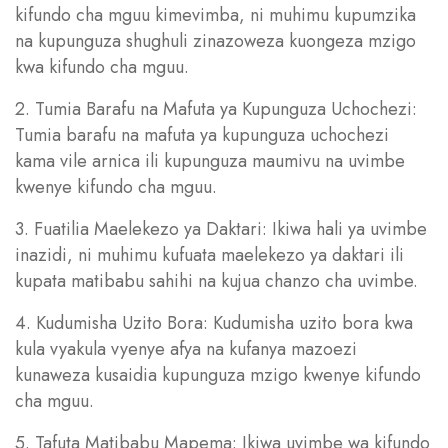
kifundo cha mguu kimevimba, ni muhimu kupumzika
na kupunguza shughuli zinazoweza kuongeza mzigo
kwa kifundo cha mguu.
2. Tumia Barafu na Mafuta ya Kupunguza Uchochezi:
Tumia barafu na mafuta ya kupunguza uchochezi
kama vile arnica ili kupunguza maumivu na uvimbe
kwenye kifundo cha mguu.
3. Fuatilia Maelekezo ya Daktari: Ikiwa hali ya uvimbe
inazidi, ni muhimu kufuata maelekezo ya daktari ili
kupata matibabu sahihi na kujua chanzo cha uvimbe.
4. Kudumisha Uzito Bora: Kudumisha uzito bora kwa
kula vyakula vyenye afya na kufanya mazoezi
kunaweza kusaidia kupunguza mzigo kwenye kifundo
cha mguu.
5. Tafuta Matibabu Mapema: Ikiwa uvimbe wa kifundo