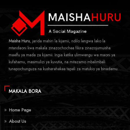
Maisha Huru
, jarida mahiri la kijamii, ndilo lengwa lako la
mtandaoni kwa makala zinazochochea fikira zinazojumuisha
maelfu ya mada za kijamii. Ingia katika ulimwengu wa maoni ya
kufahamu, masimulizi ya kuvutia, na mitazamo mbalimbali
tunapochunguza na kusherehekea tapeli za matukio ya binadamu.
MAKALA BORA
Home Page
About Us