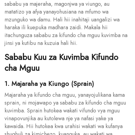
sababu ya majeraha, magonjwa ya viungo, au
matatizo ya afya yanayohusiana na mfumo wa
mzunguko wa damu. Hali hii inahitaji uangalizi wa
haraka ili kuepuka madhara zaidi. Makala hii
itachunguza sababu za kifundo cha mguu kuvimba na
jinsi ya kutibu na kuzuia hali hii.
Sababu Kuu za Kuvimba Kifundo
cha Mguu
1. Majaraha ya Kiungo (Sprain)
Majaraha ya kifundo cha mguu, yanayojulikana kama
sprain, ni mojawapo ya sababu za kifundo cha mguu
kuvimba. Sprain hutokea wakati vifundo vya mguu
vinapovunjika au kutolewa nje ya nafasi yake ya
kawaida. Hii hutokea kwa urahisi wakati wa kufanya
shughuli za kimichezo, kuanguka, au wakati wa