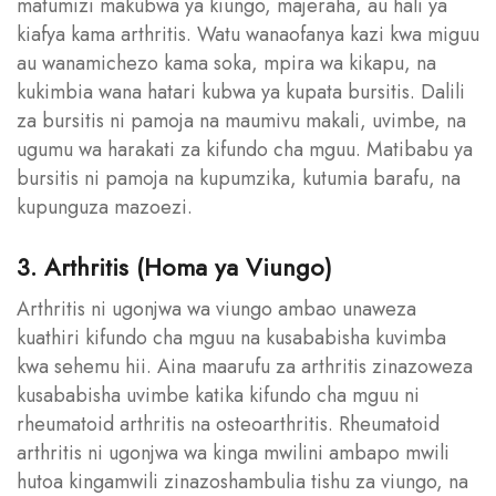
matumizi makubwa ya kiungo, majeraha, au hali ya
kiafya kama arthritis. Watu wanaofanya kazi kwa miguu
au wanamichezo kama soka, mpira wa kikapu, na
kukimbia wana hatari kubwa ya kupata bursitis. Dalili
za bursitis ni pamoja na maumivu makali, uvimbe, na
ugumu wa harakati za kifundo cha mguu. Matibabu ya
bursitis ni pamoja na kupumzika, kutumia barafu, na
kupunguza mazoezi.
3. Arthritis (Homa ya Viungo)
Arthritis ni ugonjwa wa viungo ambao unaweza
kuathiri kifundo cha mguu na kusababisha kuvimba
kwa sehemu hii. Aina maarufu za arthritis zinazoweza
kusababisha uvimbe katika kifundo cha mguu ni
rheumatoid arthritis na osteoarthritis. Rheumatoid
arthritis ni ugonjwa wa kinga mwilini ambapo mwili
hutoa kingamwili zinazoshambulia tishu za viungo, na