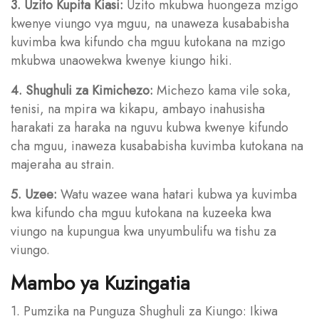
3. Uzito Kupita Kiasi:
Uzito mkubwa huongeza mzigo
kwenye viungo vya mguu, na unaweza kusababisha
kuvimba kwa kifundo cha mguu kutokana na mzigo
mkubwa unaowekwa kwenye kiungo hiki.
4. Shughuli za Kimichezo:
Michezo kama vile soka,
tenisi, na mpira wa kikapu, ambayo inahusisha
harakati za haraka na nguvu kubwa kwenye kifundo
cha mguu, inaweza kusababisha kuvimba kutokana na
majeraha au strain.
5. Uzee:
Watu wazee wana hatari kubwa ya kuvimba
kwa kifundo cha mguu kutokana na kuzeeka kwa
viungo na kupungua kwa unyumbulifu wa tishu za
viungo.
Mambo ya Kuzingatia
1. Pumzika na Punguza Shughuli za Kiungo: Ikiwa