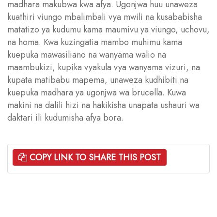
madhara makubwa kwa afya. Ugonjwa huu unaweza
kuathiri viungo mbalimbali vya mwili na kusababisha
matatizo ya kudumu kama maumivu ya viungo, uchovu,
na homa. Kwa kuzingatia mambo muhimu kama
kuepuka mawasiliano na wanyama walio na
maambukizi, kupika vyakula vya wanyama vizuri, na
kupata matibabu mapema, unaweza kudhibiti na
kuepuka madhara ya ugonjwa wa brucella. Kuwa
makini na dalili hizi na hakikisha unapata ushauri wa
daktari ili kudumisha afya bora.
COPY LINK TO SHARE THIS POST