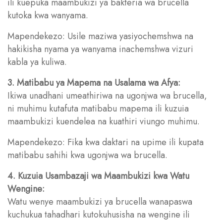
ili kuepuka maambukizi ya bakteria wa brucella
kutoka kwa wanyama.
Mapendekezo: Usile maziwa yasiyochemshwa na
hakikisha nyama ya wanyama inachemshwa vizuri
kabla ya kuliwa.
3. Matibabu ya Mapema na Usalama wa Afya:
Ikiwa unadhani umeathiriwa na ugonjwa wa brucella,
ni muhimu kutafuta matibabu mapema ili kuzuia
maambukizi kuendelea na kuathiri viungo muhimu.
Mapendekezo: Fika kwa daktari na upime ili kupata
matibabu sahihi kwa ugonjwa wa brucella.
4. Kuzuia Usambazaji wa Maambukizi kwa Watu
Wengine:
Watu wenye maambukizi ya brucella wanapaswa
kuchukua tahadhari kutokuhusisha na wengine ili