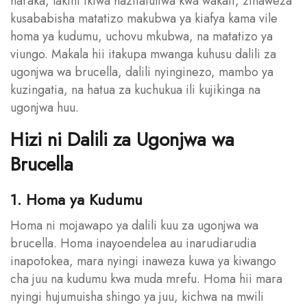
haraka, lakini ikiwa hazitatuliwa kwa wakati, zinaweza
kusababisha matatizo makubwa ya kiafya kama vile
homa ya kudumu, uchovu mkubwa, na matatizo ya
viungo. Makala hii itakupa mwanga kuhusu dalili za
ugonjwa wa brucella, dalili nyinginezo, mambo ya
kuzingatia, na hatua za kuchukua ili kujikinga na
ugonjwa huu.
Hizi ni Dalili za Ugonjwa wa
Brucella
1. Homa ya Kudumu
Homa ni mojawapo ya dalili kuu za ugonjwa wa
brucella. Homa inayoendelea au inarudiarudia
inapotokea, mara nyingi inaweza kuwa ya kiwango
cha juu na kudumu kwa muda mrefu. Homa hii mara
nyingi hujumuisha shingo ya juu, kichwa na mwili