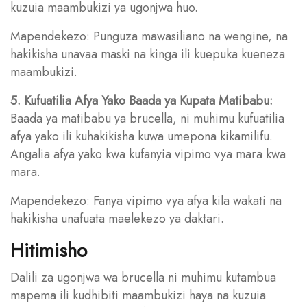
kuzuia maambukizi ya ugonjwa huo.
Mapendekezo: Punguza mawasiliano na wengine, na
hakikisha unavaa maski na kinga ili kuepuka kueneza
maambukizi.
5. Kufuatilia Afya Yako Baada ya Kupata Matibabu:
Baada ya matibabu ya brucella, ni muhimu kufuatilia
afya yako ili kuhakikisha kuwa umepona kikamilifu.
Angalia afya yako kwa kufanyia vipimo vya mara kwa
mara.
Mapendekezo: Fanya vipimo vya afya kila wakati na
hakikisha unafuata maelekezo ya daktari.
Hitimisho
Dalili za ugonjwa wa brucella ni muhimu kutambua
mapema ili kudhibiti maambukizi haya na kuzuia