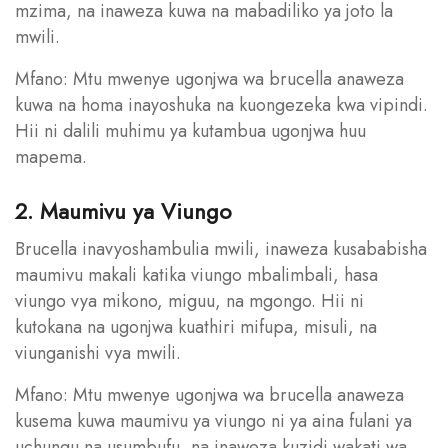
mzima, na inaweza kuwa na mabadiliko ya joto la
mwili.
Mfano: Mtu mwenye ugonjwa wa brucella anaweza
kuwa na homa inayoshuka na kuongezeka kwa vipindi.
Hii ni dalili muhimu ya kutambua ugonjwa huu
mapema.
2. Maumivu ya Viungo
Brucella inavyoshambulia mwili, inaweza kusababisha
maumivu makali katika viungo mbalimbali, hasa
viungo vya mikono, miguu, na mgongo. Hii ni
kutokana na ugonjwa kuathiri mifupa, misuli, na
viunganishi vya mwili.
Mfano: Mtu mwenye ugonjwa wa brucella anaweza
kusema kuwa maumivu ya viungo ni ya aina fulani ya
uchungu na usumbufu, na inaweza kuzidi wakati wa