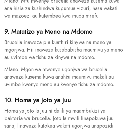
Mfano: Mtu mwenye brucella anaweza kusema kuwa
ana hisia za kushindwa kupumua vizuri, hasa wakati
wa mazoezi au kutembea kwa muda mrefu.
9. Matatizo ya Meno na Mdomo
Brucella inaweza pia kuathiri kinywa na meno ya
mgonjwa. Hii inaweza kusababisha maumivu ya meno
au uvimbe wa tishu za kinywa na mdomo.
Mfano: Mgonjwa mwenye ugonjwa wa brucella
anaweza kusema kuwa anahisi maumivu makali au
uvimbe kwenye meno au kwenye tishu za mdomo.
10. Homa ya Joto ya Juu
Homa ya joto la juu ni dalili ya maambukizi ya
bakteria wa brucella. Joto la mwili linapokuwa juu
sana, linaweza kutokea wakati ugonjwa unapozidi