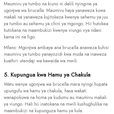
Maumivu ya tumbo na kiuno ni dalili nyingine ya
ugonjwa wa brucella. Maumivu haya yanaweza kuwa
makali na yanaweza kujitokeza kwenye sehemu ya juu
ya tumbo au sehemu ya chini ya mgongo. Hii hutokea
kutokana na maambukizi kwenye viungo vya ndani
kama ini na figo.
Mfano: Mgonjwa ambaye ana brucella anaweza kuhisi
maumivu ya tumbo yanayozidi kwa muda na inaweza
kuathiri utendaji wa kawaida wa mwili.
5. Kupungua kwa Hamu ya Chakula
Watu wenye ugonjwa wa brucella mara nyingi hupata
upungufu wa hamu ya chakula, hasa wakati
wanapokuwa na homa ya kudumu au maumivu makali
ya viungo. Hali hii inatokana na mwili kushughulika na
maambukizi na kupunguza hamu ya kula.