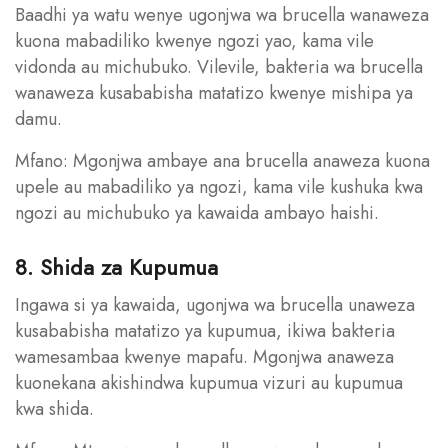
Baadhi ya watu wenye ugonjwa wa brucella wanaweza
kuona mabadiliko kwenye ngozi yao, kama vile
vidonda au michubuko. Vilevile, bakteria wa brucella
wanaweza kusababisha matatizo kwenye mishipa ya
damu.
Mfano: Mgonjwa ambaye ana brucella anaweza kuona
upele au mabadiliko ya ngozi, kama vile kushuka kwa
ngozi au michubuko ya kawaida ambayo haishi.
8. Shida za Kupumua
Ingawa si ya kawaida, ugonjwa wa brucella unaweza
kusababisha matatizo ya kupumua, ikiwa bakteria
wamesambaa kwenye mapafu. Mgonjwa anaweza
kuonekana akishindwa kupumua vizuri au kupumua
kwa shida.