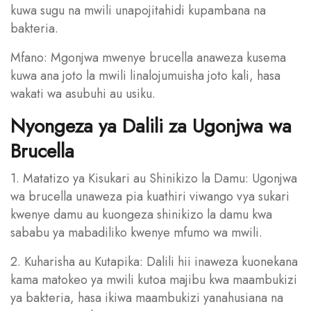
kuwa sugu na mwili unapojitahidi kupambana na
bakteria.
Mfano: Mgonjwa mwenye brucella anaweza kusema
kuwa ana joto la mwili linalojumuisha joto kali, hasa
wakati wa asubuhi au usiku.
Nyongeza ya Dalili za Ugonjwa wa
Brucella
1. Matatizo ya Kisukari au Shinikizo la Damu: Ugonjwa
wa brucella unaweza pia kuathiri viwango vya sukari
kwenye damu au kuongeza shinikizo la damu kwa
sababu ya mabadiliko kwenye mfumo wa mwili.
2. Kuharisha au Kutapika: Dalili hii inaweza kuonekana
kama matokeo ya mwili kutoa majibu kwa maambukizi
ya bakteria, hasa ikiwa maambukizi yanahusiana na