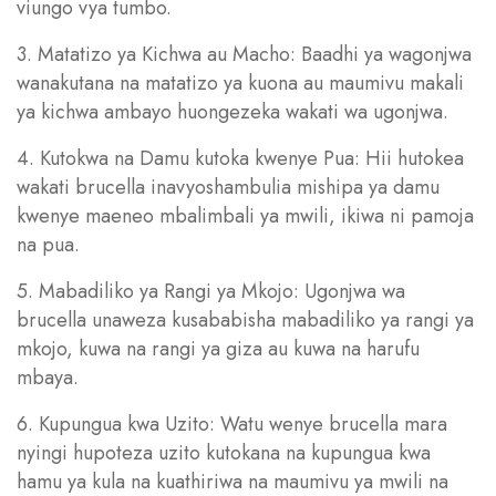
viungo vya tumbo.
3. Matatizo ya Kichwa au Macho: Baadhi ya wagonjwa
wanakutana na matatizo ya kuona au maumivu makali
ya kichwa ambayo huongezeka wakati wa ugonjwa.
4. Kutokwa na Damu kutoka kwenye Pua: Hii hutokea
wakati brucella inavyoshambulia mishipa ya damu
kwenye maeneo mbalimbali ya mwili, ikiwa ni pamoja
na pua.
5. Mabadiliko ya Rangi ya Mkojo: Ugonjwa wa
brucella unaweza kusababisha mabadiliko ya rangi ya
mkojo, kuwa na rangi ya giza au kuwa na harufu
mbaya.
6. Kupungua kwa Uzito: Watu wenye brucella mara
nyingi hupoteza uzito kutokana na kupungua kwa
hamu ya kula na kuathiriwa na maumivu ya mwili na