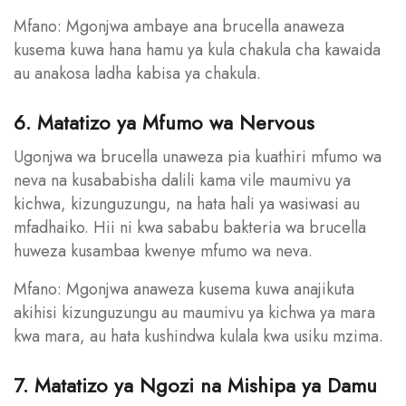
Mfano: Mgonjwa ambaye ana brucella anaweza
kusema kuwa hana hamu ya kula chakula cha kawaida
au anakosa ladha kabisa ya chakula.
6. Matatizo ya Mfumo wa Nervous
Ugonjwa wa brucella unaweza pia kuathiri mfumo wa
neva na kusababisha dalili kama vile maumivu ya
kichwa, kizunguzungu, na hata hali ya wasiwasi au
mfadhaiko. Hii ni kwa sababu bakteria wa brucella
huweza kusambaa kwenye mfumo wa neva.
Mfano: Mgonjwa anaweza kusema kuwa anajikuta
akihisi kizunguzungu au maumivu ya kichwa ya mara
kwa mara, au hata kushindwa kulala kwa usiku mzima.
7. Matatizo ya Ngozi na Mishipa ya Damu