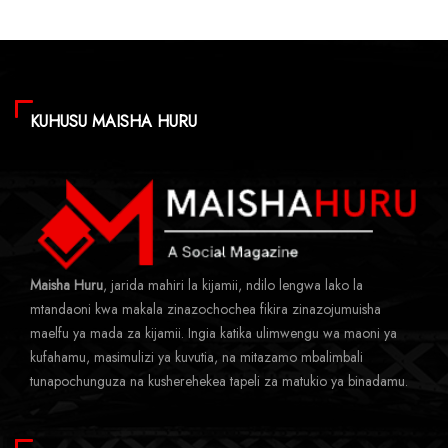
KUHUSU MAISHA HURU
Maisha Huru
, jarida mahiri la kijamii, ndilo lengwa lako la
mtandaoni kwa makala zinazochochea fikira zinazojumuisha
maelfu ya mada za kijamii. Ingia katika ulimwengu wa maoni ya
kufahamu, masimulizi ya kuvutia, na mitazamo mbalimbali
tunapochunguza na kusherehekea tapeli za matukio ya binadamu.