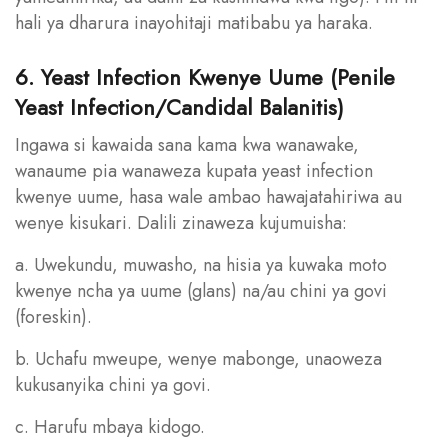
hali ya dharura inayohitaji matibabu ya haraka.
6. Yeast Infection Kwenye Uume (Penile
Yeast Infection/Candidal Balanitis)
Ingawa si kawaida sana kama kwa wanawake,
wanaume pia wanaweza kupata yeast infection
kwenye uume, hasa wale ambao hawajatahiriwa au
wenye kisukari. Dalili zinaweza kujumuisha:
a. Uwekundu, muwasho, na hisia ya kuwaka moto
kwenye ncha ya uume (glans) na/au chini ya govi
(foreskin).
b. Uchafu mweupe, wenye mabonge, unaoweza
kukusanyika chini ya govi.
c. Harufu mbaya kidogo.