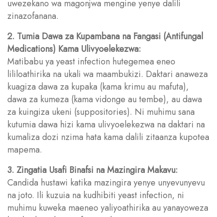
uwezekano wa magonjwa mengine yenye dalili
zinazofanana.
2. Tumia Dawa za Kupambana na Fangasi (Antifungal
Medications) Kama Ulivyoelekezwa:
Matibabu ya yeast infection hutegemea eneo
lililoathirika na ukali wa maambukizi. Daktari anaweza
kuagiza dawa za kupaka (kama krimu au mafuta),
dawa za kumeza (kama vidonge au tembe), au dawa
za kuingiza ukeni (suppositories). Ni muhimu sana
kutumia dawa hizi kama ulivyoelekezwa na daktari na
kumaliza dozi nzima hata kama dalili zitaanza kupotea
mapema.
3. Zingatia Usafi Binafsi na Mazingira Makavu:
Candida hustawi katika mazingira yenye unyevunyevu
na joto. Ili kuzuia na kudhibiti yeast infection, ni
muhimu kuweka maeneo yaliyoathirika au yanayoweza