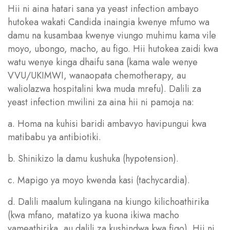
Hii ni aina hatari sana ya yeast infection ambayo
hutokea wakati Candida inaingia kwenye mfumo wa
damu na kusambaa kwenye viungo muhimu kama vile
moyo, ubongo, macho, au figo. Hii hutokea zaidi kwa
watu wenye kinga dhaifu sana (kama wale wenye
VVU/UKIMWI, wanaopata chemotherapy, au
waliolazwa hospitalini kwa muda mrefu). Dalili za
yeast infection mwilini za aina hii ni pamoja na:
a. Homa na kuhisi baridi ambavyo havipungui kwa
matibabu ya antibiotiki.
b. Shinikizo la damu kushuka (hypotension).
c. Mapigo ya moyo kwenda kasi (tachycardia).
d. Dalili maalum kulingana na kiungo kilichoathirika
(kwa mfano, matatizo ya kuona ikiwa macho
yameathirika, au dalili za kushindwa kwa figo). Hii ni