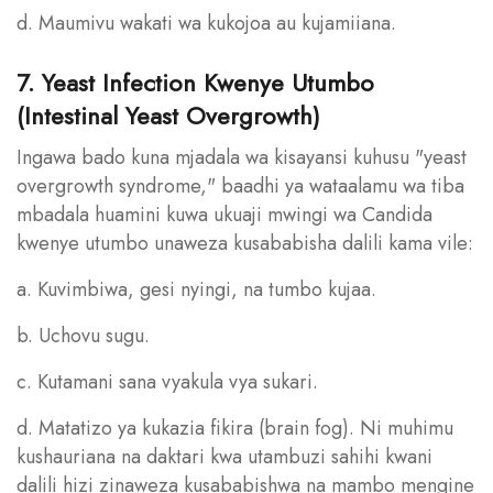
d. Maumivu wakati wa kukojoa au kujamiiana.
7. Yeast Infection Kwenye Utumbo
(Intestinal Yeast Overgrowth)
Ingawa bado kuna mjadala wa kisayansi kuhusu "yeast
overgrowth syndrome," baadhi ya wataalamu wa tiba
mbadala huamini kuwa ukuaji mwingi wa Candida
kwenye utumbo unaweza kusababisha dalili kama vile:
a. Kuvimbiwa, gesi nyingi, na tumbo kujaa.
b. Uchovu sugu.
c. Kutamani sana vyakula vya sukari.
d. Matatizo ya kukazia fikira (brain fog). Ni muhimu
kushauriana na daktari kwa utambuzi sahihi kwani
dalili hizi zinaweza kusababishwa na mambo mengine