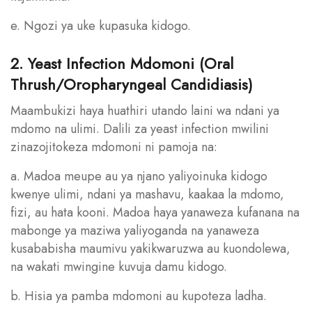
e. Ngozi ya uke kupasuka kidogo.
2. Yeast Infection Mdomoni (Oral
Thrush/Oropharyngeal Candidiasis)
Maambukizi haya huathiri utando laini wa ndani ya
mdomo na ulimi. Dalili za yeast infection mwilini
zinazojitokeza mdomoni ni pamoja na:
a. Madoa meupe au ya njano yaliyoinuka kidogo
kwenye ulimi, ndani ya mashavu, kaakaa la mdomo,
fizi, au hata kooni. Madoa haya yanaweza kufanana na
mabonge ya maziwa yaliyoganda na yanaweza
kusababisha maumivu yakikwaruzwa au kuondolewa,
na wakati mwingine kuvuja damu kidogo.
b. Hisia ya pamba mdomoni au kupoteza ladha.