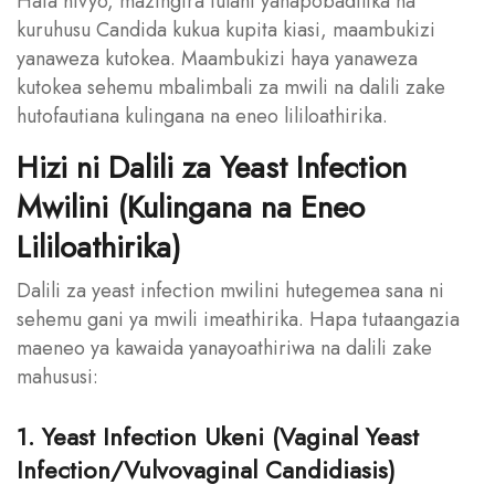
Hata hivyo, mazingira fulani yanapobadilika na
kuruhusu Candida kukua kupita kiasi, maambukizi
yanaweza kutokea. Maambukizi haya yanaweza
kutokea sehemu mbalimbali za mwili na dalili zake
hutofautiana kulingana na eneo lililoathirika.
Hizi ni Dalili za Yeast Infection
Mwilini (Kulingana na Eneo
Lililoathirika)
Dalili za yeast infection mwilini hutegemea sana ni
sehemu gani ya mwili imeathirika. Hapa tutaangazia
maeneo ya kawaida yanayoathiriwa na dalili zake
mahususi:
1. Yeast Infection Ukeni (Vaginal Yeast
Infection/Vulvovaginal Candidiasis)