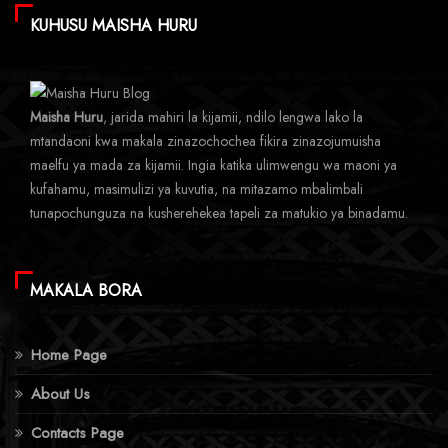
KUHUSU MAISHA HURU
Maisha Huru
, jarida mahiri la kijamii, ndilo lengwa lako la
mtandaoni kwa makala zinazochochea fikira zinazojumuisha
maelfu ya mada za kijamii. Ingia katika ulimwengu wa maoni ya
kufahamu, masimulizi ya kuvutia, na mitazamo mbalimbali
tunapochunguza na kusherehekea tapeli za matukio ya binadamu.
MAKALA BORA
Home Page
About Us
Contacts Page