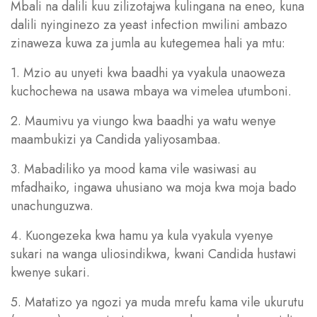
Mbali na dalili kuu zilizotajwa kulingana na eneo, kuna
dalili nyinginezo za yeast infection mwilini ambazo
zinaweza kuwa za jumla au kutegemea hali ya mtu:
1. Mzio au unyeti kwa baadhi ya vyakula unaoweza
kuchochewa na usawa mbaya wa vimelea utumboni.
2. Maumivu ya viungo kwa baadhi ya watu wenye
maambukizi ya Candida yaliyosambaa.
3. Mabadiliko ya mood kama vile wasiwasi au
mfadhaiko, ingawa uhusiano wa moja kwa moja bado
unachunguzwa.
4. Kuongezeka kwa hamu ya kula vyakula vyenye
sukari na wanga uliosindikwa, kwani Candida hustawi
kwenye sukari.
5. Matatizo ya ngozi ya muda mrefu kama vile ukurutu