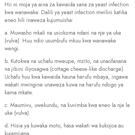
Hii ni moja ya aina za kawaida sana za yeast infection
kwa wanawake. Dalili ya yeast infection mwilini katika
eneo hili inaweza kujumuisha:
a. Muwasho mkali na usiokoma ndani na nje ya uke
(vulva). Huu ndio usumbufu mkuu kwa wanawake
wengi.
b. Kutokwa na uchafu mweupe, mzito, na unaofanana
na jibini iliyosagwa (cottage cheese-like discharge).
Uchafu huu kwa kawaida hauna harufu mbaya, ingawa
wakati mwingine unaweza kuwa na harufu ndogo ya
kama mkate.
c. Maumivu, uwekundu, na kuvimba kwa eneo la nje la
uke (vulva).
d. Hisia ya kuwaka moto, hasa wakati wa kukojoa au
kujamiiana.