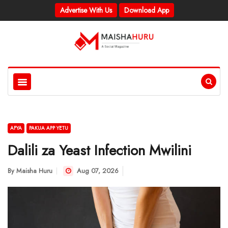
Advertise With Us
Download App
AFYA
PAKUA APP YETU
Dalili za Yeast Infection Mwilini
By
Maisha Huru
Aug 07, 2026