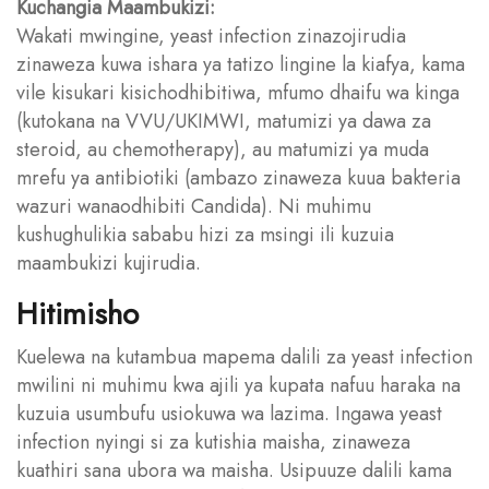
Kuchangia Maambukizi:
Wakati mwingine, yeast infection zinazojirudia
zinaweza kuwa ishara ya tatizo lingine la kiafya, kama
vile kisukari kisichodhibitiwa, mfumo dhaifu wa kinga
(kutokana na VVU/UKIMWI, matumizi ya dawa za
steroid, au chemotherapy), au matumizi ya muda
mrefu ya antibiotiki (ambazo zinaweza kuua bakteria
wazuri wanaodhibiti Candida). Ni muhimu
kushughulikia sababu hizi za msingi ili kuzuia
maambukizi kujirudia.
Hitimisho
Kuelewa na kutambua mapema dalili za yeast infection
mwilini ni muhimu kwa ajili ya kupata nafuu haraka na
kuzuia usumbufu usiokuwa wa lazima. Ingawa yeast
infection nyingi si za kutishia maisha, zinaweza
kuathiri sana ubora wa maisha. Usipuuze dalili kama