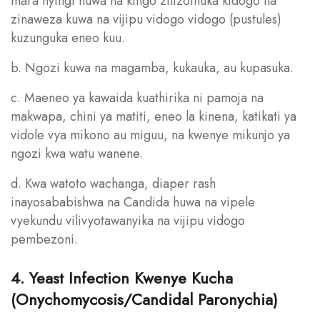
mara nyingi huwa na kingo zilizoinuka kidogo na
zinaweza kuwa na vijipu vidogo vidogo (pustules)
kuzunguka eneo kuu.
b. Ngozi kuwa na magamba, kukauka, au kupasuka.
c. Maeneo ya kawaida kuathirika ni pamoja na
makwapa, chini ya matiti, eneo la kinena, katikati ya
vidole vya mikono au miguu, na kwenye mikunjo ya
ngozi kwa watu wanene.
d. Kwa watoto wachanga, diaper rash
inayosababishwa na Candida huwa na vipele
vyekundu vilivyotawanyika na vijipu vidogo
pembezoni.
4. Yeast Infection Kwenye Kucha
(Onychomycosis/Candidal Paronychia)