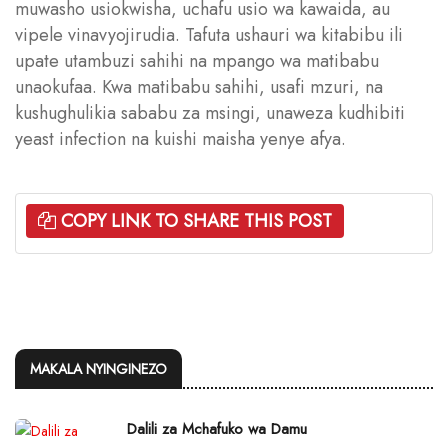
muwasho usiokwisha, uchafu usio wa kawaida, au
vipele vinavyojirudia. Tafuta ushauri wa kitabibu ili
upate utambuzi sahihi na mpango wa matibabu
unaokufaa. Kwa matibabu sahihi, usafi mzuri, na
kushughulikia sababu za msingi, unaweza kudhibiti
yeast infection na kuishi maisha yenye afya.
COPY LINK TO SHARE THIS POST
MAKALA NYINGINEZO
Dalili za Mchafuko wa Damu