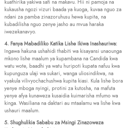
kuathirika yakiwa safi na makavu. Hii ni pamoja na
kukausha ngozi vizuri baada ya kuoga, kuvaa nguo za
ndani za pamba zinazoruhusu hewa kupita, na
kubadilisha nguo zenye jasho au mvua haraka
iwezekanavyo.
4. Fanya Mabadiliko Katika Lishe Ikiwa Inashauriwa:
Ingawa hakuna ushahidi thabiti wa kisayansi unaounga
mkono lishe maalum ya kupambana na Candida kwa
watu wote, baadhi ya watu huripoti kupata nafuu kwa
kupunguza ulaji wa sukari, wanga uliosindikwa, na
vyakula vilivyochachushwa kupita kiasi. Kula lishe bora
yenye mboga nyingi, protini za kutosha, na mafuta
yenye afya kunaweza kusaidia kuimarisha mfumo wa
kinga. Wasiliana na daktari au mtaalamu wa lishe kwa
ushauri maalum.
5. Shughulikia Sababu za Msingi Zinazoweza