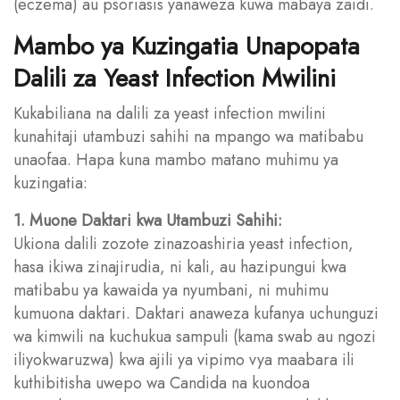
(eczema) au psoriasis yanaweza kuwa mabaya zaidi.
Mambo ya Kuzingatia Unapopata
Dalili za Yeast Infection Mwilini
Kukabiliana na dalili za yeast infection mwilini
kunahitaji utambuzi sahihi na mpango wa matibabu
unaofaa. Hapa kuna mambo matano muhimu ya
kuzingatia:
1. Muone Daktari kwa Utambuzi Sahihi:
Ukiona dalili zozote zinazoashiria yeast infection,
hasa ikiwa zinajirudia, ni kali, au hazipungui kwa
matibabu ya kawaida ya nyumbani, ni muhimu
kumuona daktari. Daktari anaweza kufanya uchunguzi
wa kimwili na kuchukua sampuli (kama swab au ngozi
iliyokwaruzwa) kwa ajili ya vipimo vya maabara ili
kuthibitisha uwepo wa Candida na kuondoa