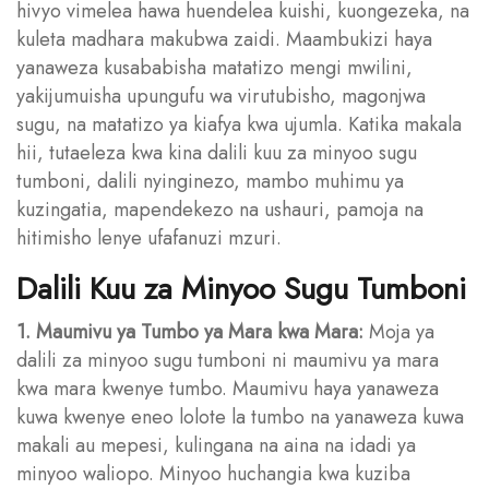
hivyo vimelea hawa huendelea kuishi, kuongezeka, na
kuleta madhara makubwa zaidi. Maambukizi haya
yanaweza kusababisha matatizo mengi mwilini,
yakijumuisha upungufu wa virutubisho, magonjwa
sugu, na matatizo ya kiafya kwa ujumla. Katika makala
hii, tutaeleza kwa kina dalili kuu za minyoo sugu
tumboni, dalili nyinginezo, mambo muhimu ya
kuzingatia, mapendekezo na ushauri, pamoja na
hitimisho lenye ufafanuzi mzuri.
Dalili Kuu za Minyoo Sugu Tumboni
1. Maumivu ya Tumbo ya Mara kwa Mara:
Moja ya
dalili za minyoo sugu tumboni ni maumivu ya mara
kwa mara kwenye tumbo. Maumivu haya yanaweza
kuwa kwenye eneo lolote la tumbo na yanaweza kuwa
makali au mepesi, kulingana na aina na idadi ya
minyoo waliopo. Minyoo huchangia kwa kuziba