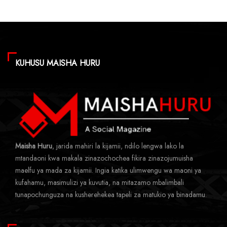
KUHUSU MAISHA HURU
Maisha Huru
, jarida mahiri la kijamii, ndilo lengwa lako la
mtandaoni kwa makala zinazochochea fikira zinazojumuisha
maelfu ya mada za kijamii. Ingia katika ulimwengu wa maoni ya
kufahamu, masimulizi ya kuvutia, na mitazamo mbalimbali
tunapochunguza na kusherehekea tapeli za matukio ya binadamu.