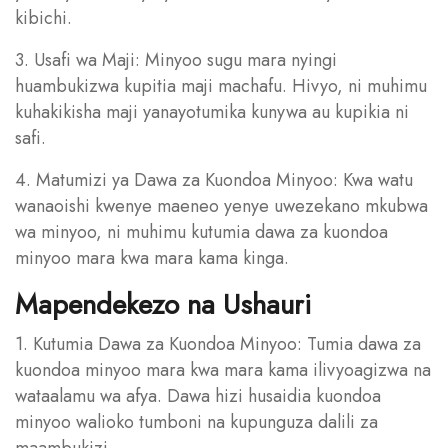
kibichi.
3. Usafi wa Maji: Minyoo sugu mara nyingi
huambukizwa kupitia maji machafu. Hivyo, ni muhimu
kuhakikisha maji yanayotumika kunywa au kupikia ni
safi.
4. Matumizi ya Dawa za Kuondoa Minyoo: Kwa watu
wanaoishi kwenye maeneo yenye uwezekano mkubwa
wa minyoo, ni muhimu kutumia dawa za kuondoa
minyoo mara kwa mara kama kinga.
Mapendekezo na Ushauri
1. Kutumia Dawa za Kuondoa Minyoo: Tumia dawa za
kuondoa minyoo mara kwa mara kama ilivyoagizwa na
wataalamu wa afya. Dawa hizi husaidia kuondoa
minyoo walioko tumboni na kupunguza dalili za
maambukizi.