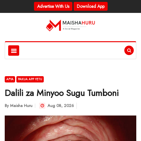
Advertise With Us
Download App
AFYA
PAKUA APP YETU
Dalili za Minyoo Sugu Tumboni
By
Maisha Huru
Aug 08, 2026