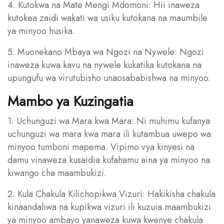
4. Kutokwa na Mate Mengi Mdomoni: Hii inaweza
kutokea zaidi wakati wa usiku kutokana na maumbile
ya minyoo husika.
5. Muonekano Mbaya wa Ngozi na Nywele: Ngozi
inaweza kuwa kavu na nywele kukatika kutokana na
upungufu wa virutubisho unaosababishwa na minyoo.
Mambo ya Kuzingatia
1. Uchunguzi wa Mara kwa Mara: Ni muhimu kufanya
uchunguzi wa mara kwa mara ili kutambua uwepo wa
minyoo tumboni mapema. Vipimo vya kinyesi na
damu vinaweza kusaidia kufahamu aina ya minyoo na
kiwango cha maambukizi.
2. Kula Chakula Kilichopikwa Vizuri: Hakikisha chakula
kinaandaliwa na kupikwa vizuri ili kuzuia maambukizi
ya minyoo ambayo yanaweza kuwa kwenye chakula