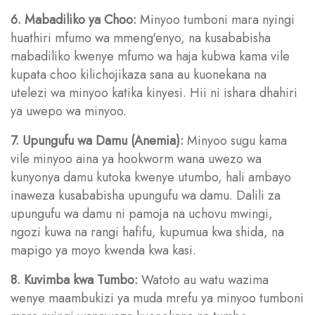
6. Mabadiliko ya Choo:
Minyoo tumboni mara nyingi
huathiri mfumo wa mmeng'enyo, na kusababisha
mabadiliko kwenye mfumo wa haja kubwa kama vile
kupata choo kilichojikaza sana au kuonekana na
utelezi wa minyoo katika kinyesi. Hii ni ishara dhahiri
ya uwepo wa minyoo.
7. Upungufu wa Damu (Anemia):
Minyoo sugu kama
vile minyoo aina ya hookworm wana uwezo wa
kunyonya damu kutoka kwenye utumbo, hali ambayo
inaweza kusababisha upungufu wa damu. Dalili za
upungufu wa damu ni pamoja na uchovu mwingi,
ngozi kuwa na rangi hafifu, kupumua kwa shida, na
mapigo ya moyo kwenda kwa kasi.
8. Kuvimba kwa Tumbo:
Watoto au watu wazima
wenye maambukizi ya muda mrefu ya minyoo tumboni