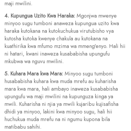
maji mwilini.
4. Kupungua Uzito Kwa Haraka:
Mgonjwa mwenye
minyoo sugu tumboni anaweza kupungua uzito kwa
haraka kutokana na kutokuchukua virutubisho vya
kutosha kutoka kwenye chakula au kutokana na
kuathirika kwa mfumo mzima wa mmeng'enyo. Hali hii
ni hatari, kwani inaweza kusababisha upungufu
mkubwa wa nguvu mwilini.
5. Kuhara Mara kwa Mara:
Minyoo sugu tumboni
husababisha kuhara kwa muda mrefu au kuharisha
mara kwa mara, hali ambayo inaweza kusababisha
upungufu wa maji mwilini na kupunguza kinga ya
mwili. Kuharisha ni njia ya mwili kujaribu kujisafisha
dhidi ya minyoo, lakini kwa minyoo sugu, hali hii
huchukua muda mrefu na ni ngumu kupona bila
matibabu sahihi.