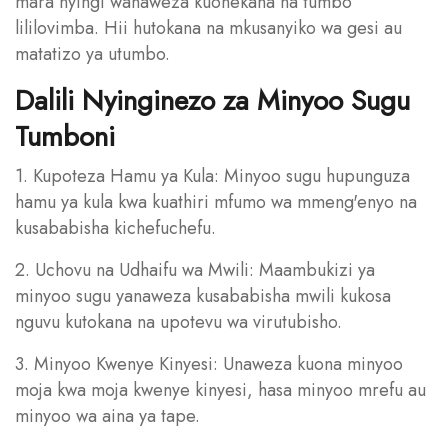
mara nyingi wanaweza kuonekana na tumbo
lililovimba. Hii hutokana na mkusanyiko wa gesi au
matatizo ya utumbo.
Dalili Nyinginezo za Minyoo Sugu
Tumboni
1. Kupoteza Hamu ya Kula: Minyoo sugu hupunguza
hamu ya kula kwa kuathiri mfumo wa mmeng'enyo na
kusababisha kichefuchefu.
2. Uchovu na Udhaifu wa Mwili: Maambukizi ya
minyoo sugu yanaweza kusababisha mwili kukosa
nguvu kutokana na upotevu wa virutubisho.
3. Minyoo Kwenye Kinyesi: Unaweza kuona minyoo
moja kwa moja kwenye kinyesi, hasa minyoo mrefu au
minyoo wa aina ya tape.