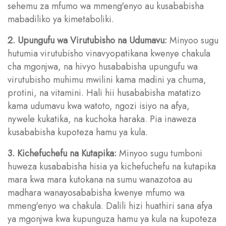
sehemu za mfumo wa mmeng'enyo au kusababisha
mabadiliko ya kimetaboliki.
2. Upungufu wa Virutubisho na Udumavu:
Minyoo sugu
hutumia virutubisho vinavyopatikana kwenye chakula
cha mgonjwa, na hivyo husababisha upungufu wa
virutubisho muhimu mwilini kama madini ya chuma,
protini, na vitamini. Hali hii husababisha matatizo
kama udumavu kwa watoto, ngozi isiyo na afya,
nywele kukatika, na kuchoka haraka. Pia inaweza
kusababisha kupoteza hamu ya kula.
3. Kichefuchefu na Kutapika:
Minyoo sugu tumboni
huweza kusababisha hisia ya kichefuchefu na kutapika
mara kwa mara kutokana na sumu wanazotoa au
madhara wanayosababisha kwenye mfumo wa
mmeng'enyo wa chakula. Dalili hizi huathiri sana afya
ya mgonjwa kwa kupunguza hamu ya kula na kupoteza