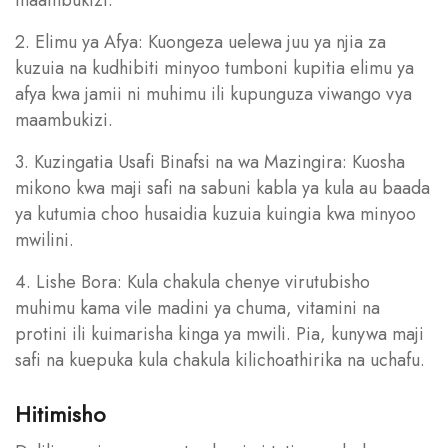
2. Elimu ya Afya: Kuongeza uelewa juu ya njia za
kuzuia na kudhibiti minyoo tumboni kupitia elimu ya
afya kwa jamii ni muhimu ili kupunguza viwango vya
maambukizi.
3. Kuzingatia Usafi Binafsi na wa Mazingira: Kuosha
mikono kwa maji safi na sabuni kabla ya kula au baada
ya kutumia choo husaidia kuzuia kuingia kwa minyoo
mwilini.
4. Lishe Bora: Kula chakula chenye virutubisho
muhimu kama vile madini ya chuma, vitamini na
protini ili kuimarisha kinga ya mwili. Pia, kunywa maji
safi na kuepuka kula chakula kilichoathirika na uchafu.
Hitimisho