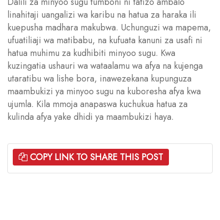
Dalili za minyoo sugu tumboni ni tatizo ambalo
linahitaji uangalizi wa karibu na hatua za haraka ili
kuepusha madhara makubwa. Uchunguzi wa mapema,
ufuatiliaji wa matibabu, na kufuata kanuni za usafi ni
hatua muhimu za kudhibiti minyoo sugu. Kwa
kuzingatia ushauri wa wataalamu wa afya na kujenga
utaratibu wa lishe bora, inawezekana kupunguza
maambukizi ya minyoo sugu na kuboresha afya kwa
ujumla. Kila mmoja anapaswa kuchukua hatua za
kulinda afya yake dhidi ya maambukizi haya.
COPY LINK TO SHARE THIS POST