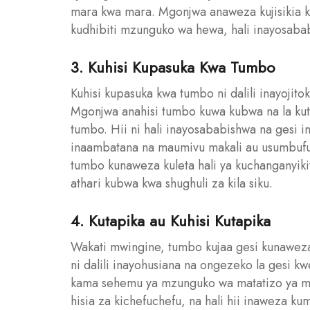
mara kwa mara. Mgonjwa anaweza kujisikia 
kudhibiti mzunguko wa hewa, hali inayosababi
3. Kuhisi Kupasuka Kwa Tumbo
Kuhisi kupasuka kwa tumbo ni dalili inayojit
Mgonjwa anahisi tumbo kuwa kubwa na la kute
tumbo. Hii ni hali inayosababishwa na gesi
inaambatana na maumivu makali au usumbufu
tumbo kunaweza kuleta hali ya kuchanganyiki
athari kubwa kwa shughuli za kila siku.
4. Kutapika au Kuhisi Kutapika
Wakati mwingine, tumbo kujaa gesi kunaweza k
ni dalili inayohusiana na ongezeko la gesi 
kama sehemu ya mzunguko wa matatizo ya m
hisia za kichefuchefu, na hali hii inaweza ku