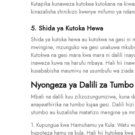
Kutapika kunaweza kutokea kutokana na kiw
kinazalisha shinikizo kwenye mifumo ya ndani
5. Shida ya Kutoka Hewa
Shida ya kutoka hewa au kutokwa na gesi ni m
mwingine, mzunguko wa gesi unakuwa mkubwa
Kutokwa na gesi mara kwa mara ni dalili inay
inaweza kuwa na harufu mbaya. Hali hii ina
kusababisha maumivu na usumbufu wa ziada kw
Nyongeza ya Dalili za Tumbo
Mbali na dalili kuu zilizozungumziwa, kuna 
anayeathirika na tumbo kujaa gesi. Dalili h
utumbo au kuzalisha matatizo mengine ya mme
1. Kupungua kwa Hamuhamu ya Kula: Watu wa
hupoteza hamu ya kula. Hali hii hutokea k