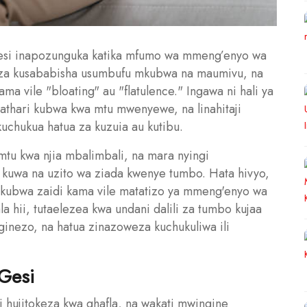
 gesi inapozunguka katika mfumo wa mmeng’enyo wa
weza kusababisha usumbufu mkubwa na maumivu, na
a vile "bloating" au "flatulence." Ingawa ni hali ya
athari kubwa kwa mtu mwenyewe, na linahitaji
uchukua hatua za kuzuia au kutibu.
 mtu kwa njia mbalimbali, na mara nyingi
 kuwa na uzito wa ziada kwenye tumbo. Hata hivyo,
zo kubwa zaidi kama vile matatizo ya mmeng'enyo wa
 hii, tutaelezea kwa undani dalili za tumbo kujaa
inginezo, na hatua zinazoweza kuchukuliwa ili
 Gesi
gi hujitokeza kwa ghafla, na wakati mwingine