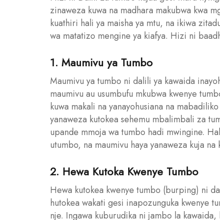
zinaweza kuwa na madhara makubwa kwa mgonj
kuathiri hali ya maisha ya mtu, na ikiwa z
wa matatizo mengine ya kiafya. Hizi ni baadh
1. Maumivu ya Tumbo
Maumivu ya tumbo ni dalili ya kawaida inayo
maumivu au usumbufu mkubwa kwenye tumbo
kuwa makali na yanayohusiana na mabadilik
yanaweza kutokea sehemu mbalimbali za tum
upande mmoja wa tumbo hadi mwingine. Hali
utumbo, na maumivu haya yanaweza kuja na 
2. Hewa Kutoka Kwenye Tumbo
Hewa kutokea kwenye tumbo (burping) ni dali
hutokea wakati gesi inapozunguka kwenye tumb
nje. Ingawa kuburudika ni jambo la kawaida, 