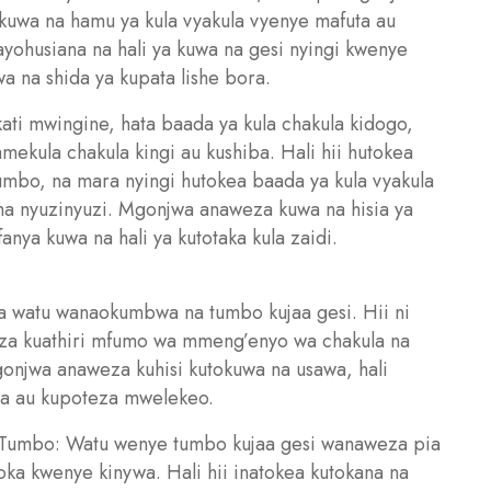
okuwa na hamu ya kula vyakula vyenye mafuta au
nayohusiana na hali ya kuwa na gesi nyingi kwenye
 na shida ya kupata lishe bora.
kati mwingine, hata baada ya kula chakula kidogo,
ekula chakula kingi au kushiba. Hali hii hutokea
mbo, na mara nyingi hutokea baada ya kula vyakula
a nyuzinyuzi. Mgonjwa anaweza kuwa na hisia ya
anya kuwa na hali ya kutotaka kula zaidi.
wa watu wanaokumbwa na tumbo kujaa gesi. Hii ni
za kuathiri mfumo wa mmeng’enyo wa chakula na
gonjwa anaweza kuhisi kutokuwa na usawa, hali
ka au kupoteza mwelekeo.
 Tumbo: Watu wenye tumbo kujaa gesi wanaweza pia
oka kwenye kinywa. Hali hii inatokea kutokana na