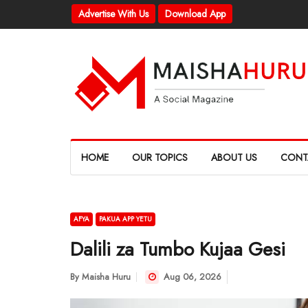
Advertise With Us
Download App
HOME
OUR TOPICS
ABOUT US
CONT
AFYA
PAKUA APP YETU
Dalili za Tumbo Kujaa Gesi
By
Maisha Huru
Aug 06, 2026