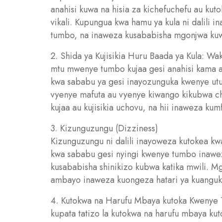
anahisi kuwa na hisia za kichefuchefu au kut
vikali. Kupungua kwa hamu ya kula ni dalili i
tumbo, na inaweza kusababisha mgonjwa kuwa
2. Shida ya Kujisikia Huru Baada ya Kula: Wa
mtu mwenye tumbo kujaa gesi anahisi kama am
kwa sababu ya gesi inayozunguka kwenye utu
vyenye mafuta au vyenye kiwango kikubwa ch
kujaa au kujisikia uchovu, na hii inaweza kumf
3. Kizunguzungu (Dizziness)
Kizunguzungu ni dalili inayoweza kutokea k
kwa sababu gesi nyingi kwenye tumbo inawe
kusababisha shinikizo kubwa katika mwili. M
ambayo inaweza kuongeza hatari ya kuangu
4. Kutokwa na Harufu Mbaya kutoka Kwenye
kupata tatizo la kutokwa na harufu mbaya kut