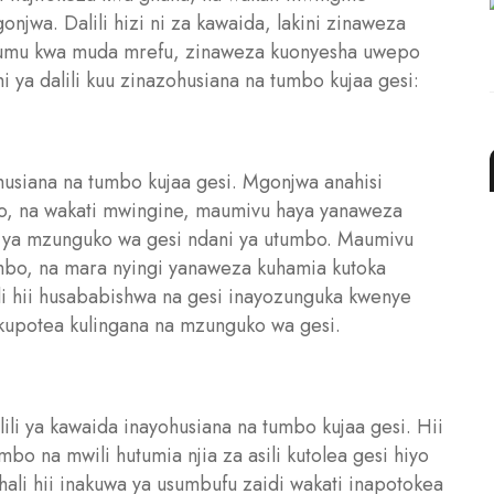
wa. Dalili hizi ni za kawaida, lakini zinaweza
itadumu kwa muda mrefu, zinaweza kuonyesha uwepo
i ya dalili kuu zinazohusiana na tumbo kujaa gesi:
husiana na tumbo kujaa gesi. Mgonjwa anahisi
, na wakati mwingine, maumivu haya yanaweza
o ya mzunguko wa gesi ndani ya utumbo. Maumivu
bo, na mara nyingi yanaweza kuhamia kutoka
 hii husababishwa na gesi inayozunguka kwenye
kupotea kulingana na mzunguko wa gesi.
li ya kawaida inayohusiana na tumbo kujaa gesi. Hii
o na mwili hutumia njia za asili kutolea gesi hiyo
hali hii inakuwa ya usumbufu zaidi wakati inapotokea