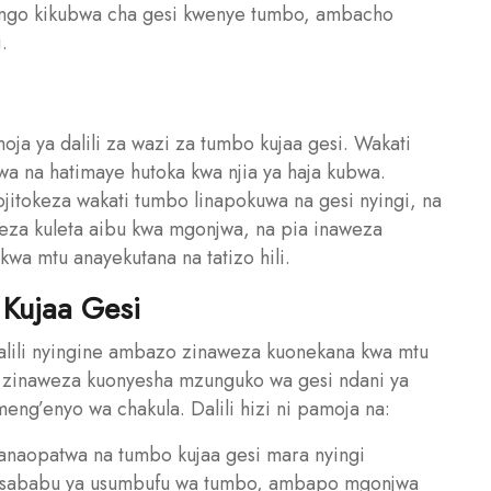
ango kikubwa cha gesi kwenye tumbo, ambacho
.
oja ya dalili za wazi za tumbo kujaa gesi. Wakati
 na hatimaye hutoka kwa njia ya haja kubwa.
ojitokeza wakati tumbo linapokuwa na gesi nyingi, na
weza kuleta aibu kwa mgonjwa, na pia inaweza
a mtu anayekutana na tatizo hili.
 Kujaa Gesi
dalili nyingine ambazo zinaweza kuonekana kwa mtu
izi zinaweza kuonyesha mzunguko wa gesi ndani ya
ng’enyo wa chakula. Dalili hizi ni pamoja na:
naopatwa na tumbo kujaa gesi mara nyingi
wa sababu ya usumbufu wa tumbo, ambapo mgonjwa