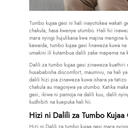
Tumbo kujaa gesi ni hali inayotokea wakati
chakula, hasa kwenye utumbo. Hali hii ina
mara nyingi hujulikana kwa majina mengine kam
kawaida, tumbo kujaa gesi linaweza kuwa na 
umakini ili kutambua dalili zake mapema na k
Dalili za tumbo kujaa gesi zinaweza kuathiri
husababisha discomfort, maumivu, na hali ya
dalili hizi pia zinaweza kuwa ishara ya tati
chakula au magonjwa ya utumbo. Katika makala
gesi, ikiwa ni pamoja na dalili kuu, dalili ny
kudhibiti na kuepuka hali hii.
Hizi ni Dalili za Tumbo Kujaa
Hizi ni Dalili za tumbo kujaa gesi mara nyin