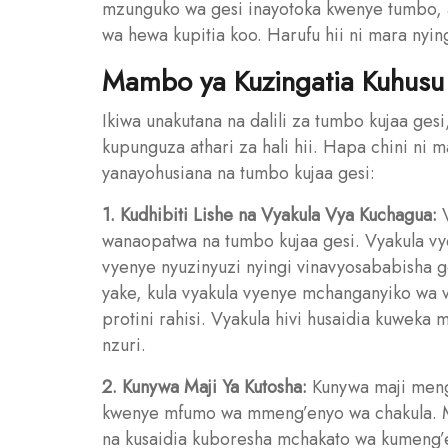
mzunguko wa gesi inayotoka kwenye tumbo, 
wa hewa kupitia koo. Harufu hii ni mara ny
Mambo ya Kuzingatia Kuhusu 
Ikiwa unakutana na dalili za tumbo kujaa ges
kupunguza athari za hali hii. Hapa chini ni 
yanayohusiana na tumbo kujaa gesi:
1. Kudhibiti Lishe na Vyakula Vya Kuchagua:
V
wanaopatwa na tumbo kujaa gesi. Vyakula vy
vyenye nyuzinyuzi nyingi vinavyosababisha
yake, kula vyakula vyenye mchanganyiko wa 
protini rahisi. Vyakula hivi husaidia kuweka
nzuri.
2. Kunywa Maji Ya Kutosha:
Kunywa maji mengi
kwenye mfumo wa mmeng’enyo wa chakula. Ma
na kusaidia kuboresha mchakato wa kumeng’