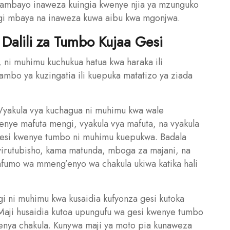
ambayo inaweza kuingia kwenye njia ya mzunguko
ingi mbaya na inaweza kuwa aibu kwa mgonjwa.
Dalili za Tumbo Kujaa Gesi
i, ni muhimu kuchukua hatua kwa haraka ili
mambo ya kuzingatia ili kuepuka matatizo ya ziada
yakula vya kuchagua ni muhimu kwa wale
enye mafuta mengi, vyakula vya mafuta, na vyakula
 gesi kwenye tumbo ni muhimu kuepukwa. Badala
virutubisho, kama matunda, mboga za majani, na
 mfumo wa mmeng’enyo wa chakula ukiwa katika hali
 ni muhimu kwa kusaidia kufyonza gesi kutoka
ji husaidia kutoa upungufu wa gesi kwenye tumbo
enya chakula. Kunywa maji ya moto pia kunaweza