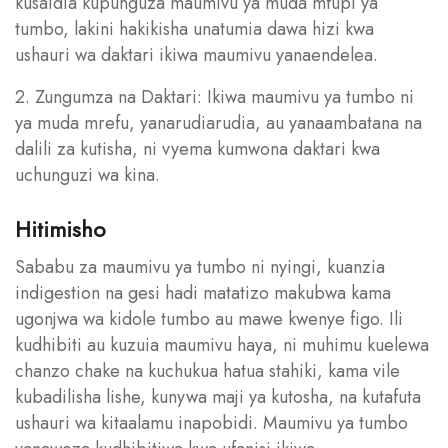
kusaidia kupunguza maumivu ya muda mfupi ya
tumbo, lakini hakikisha unatumia dawa hizi kwa
ushauri wa daktari ikiwa maumivu yanaendelea.
2. Zungumza na Daktari: Ikiwa maumivu ya tumbo ni
ya muda mrefu, yanarudiarudia, au yanaambatana na
dalili za kutisha, ni vyema kumwona daktari kwa
uchunguzi wa kina.
Hitimisho
Sababu za maumivu ya tumbo ni nyingi, kuanzia
indigestion na gesi hadi matatizo makubwa kama
ugonjwa wa kidole tumbo au mawe kwenye figo. Ili
kudhibiti au kuzuia maumivu haya, ni muhimu kuelewa
chanzo chake na kuchukua hatua stahiki, kama vile
kubadilisha lishe, kunywa maji ya kutosha, na kutafuta
ushauri wa kitaalamu inapobidi. Maumivu ya tumbo