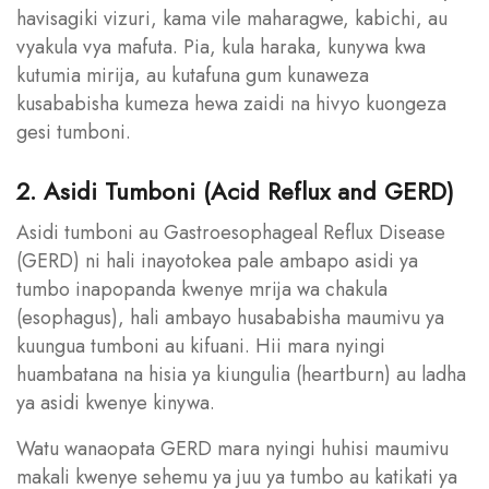
havisagiki vizuri, kama vile maharagwe, kabichi, au
vyakula vya mafuta. Pia, kula haraka, kunywa kwa
kutumia mirija, au kutafuna gum kunaweza
kusababisha kumeza hewa zaidi na hivyo kuongeza
gesi tumboni.
2. Asidi Tumboni (Acid Reflux and GERD)
Asidi tumboni au Gastroesophageal Reflux Disease
(GERD) ni hali inayotokea pale ambapo asidi ya
tumbo inapopanda kwenye mrija wa chakula
(esophagus), hali ambayo husababisha maumivu ya
kuungua tumboni au kifuani. Hii mara nyingi
huambatana na hisia ya kiungulia (heartburn) au ladha
ya asidi kwenye kinywa.
Watu wanaopata GERD mara nyingi huhisi maumivu
makali kwenye sehemu ya juu ya tumbo au katikati ya