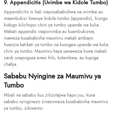
9. Appendicitis (Uvimbe wa Kidole Tumbo)
Appendicitis ni hali inayosababishwa na uvimbe au
maambukizi kwenye kidole tumbo (appendix), kiungo
kidogo kilichopo chini ya tumbo upande wa kulia.
Wakati appendix inapovimba au kuambukizwa,
inaweza kusababisha maumivu makali ambayo
huanzia katikati ya tumbo na kusogea upande wa kulia
chini ya tumbo. Maumivu haya yanaweza kuwa makali
zaidi unapogusa eneo hilo, kutembea, au kupiga
chafya.
Sababu Nyingine za Maumivu ya
Tumbo
Mbali na sababu kuu zilizotajwa hapo juu, kuna
sababu nyinginezo zinazoweza kusababisha maumivu
ya tumbo, zikiwemo: