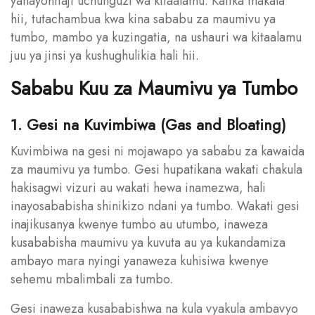
yanayohitaji uchunguzi wa kitaalamu. Katika makala
hii, tutachambua kwa kina sababu za maumivu ya
tumbo, mambo ya kuzingatia, na ushauri wa kitaalamu
juu ya jinsi ya kushughulikia hali hii.
Sababu Kuu za Maumivu ya Tumbo
1. Gesi na Kuvimbiwa (Gas and Bloating)
Kuvimbiwa na gesi ni mojawapo ya sababu za kawaida
za maumivu ya tumbo. Gesi hupatikana wakati chakula
hakisagwi vizuri au wakati hewa inamezwa, hali
inayosababisha shinikizo ndani ya tumbo. Wakati gesi
inajikusanya kwenye tumbo au utumbo, inaweza
kusababisha maumivu ya kuvuta au ya kukandamiza
ambayo mara nyingi yanaweza kuhisiwa kwenye
sehemu mbalimbali za tumbo.
Gesi inaweza kusababishwa na kula vyakula ambavyo