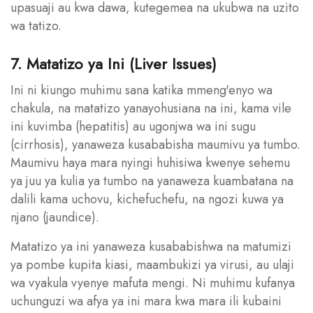
upasuaji au kwa dawa, kutegemea na ukubwa na uzito
wa tatizo.
7. Matatizo ya Ini (Liver Issues)
Ini ni kiungo muhimu sana katika mmeng'enyo wa
chakula, na matatizo yanayohusiana na ini, kama vile
ini kuvimba (hepatitis) au ugonjwa wa ini sugu
(cirrhosis), yanaweza kusababisha maumivu ya tumbo.
Maumivu haya mara nyingi huhisiwa kwenye sehemu
ya juu ya kulia ya tumbo na yanaweza kuambatana na
dalili kama uchovu, kichefuchefu, na ngozi kuwa ya
njano (jaundice).
Matatizo ya ini yanaweza kusababishwa na matumizi
ya pombe kupita kiasi, maambukizi ya virusi, au ulaji
wa vyakula vyenye mafuta mengi. Ni muhimu kufanya
uchunguzi wa afya ya ini mara kwa mara ili kubaini