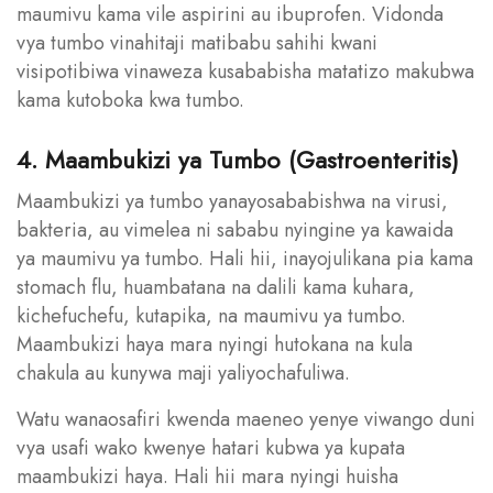
maumivu kama vile aspirini au ibuprofen. Vidonda
vya tumbo vinahitaji matibabu sahihi kwani
visipotibiwa vinaweza kusababisha matatizo makubwa
kama kutoboka kwa tumbo.
4. Maambukizi ya Tumbo (Gastroenteritis)
Maambukizi ya tumbo yanayosababishwa na virusi,
bakteria, au vimelea ni sababu nyingine ya kawaida
ya maumivu ya tumbo. Hali hii, inayojulikana pia kama
stomach flu, huambatana na dalili kama kuhara,
kichefuchefu, kutapika, na maumivu ya tumbo.
Maambukizi haya mara nyingi hutokana na kula
chakula au kunywa maji yaliyochafuliwa.
Watu wanaosafiri kwenda maeneo yenye viwango duni
vya usafi wako kwenye hatari kubwa ya kupata
maambukizi haya. Hali hii mara nyingi huisha