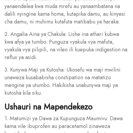
yanaendelea kwa muda mrefu au yanaambatana na
dalili nyingine kama homa, kutapika damu, au kinyesi
cha damu, ni muhimu kutafuta matibabu ya haraka.
2. Angalia Aina ya Chakula: Lishe ina athari kubwa
kwa afya ya tumbo. Punguza vyakula vya mafuta,
vyakula vya pilipili, na vileo ili kuepuka indigestion na
reflux ya asidi.
3. Kunywa Maji ya Kutosha: Ukosefu wa maji mwilini
unaweza kusababisha constipation na matatizo
mengine ya utumbo. Hakikisha unakunywa maji ya
kutosha kila siku.
Ushauri na Mapendekezo
1. Matumizi ya Dawa za Kupunguza Maumivu: Dawa
kama vile ibuprofen au paracetamol zinaweza