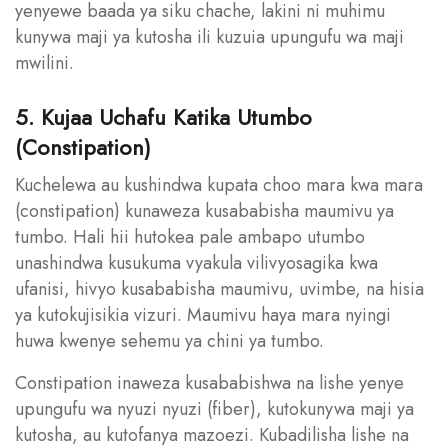
yenyewe baada ya siku chache, lakini ni muhimu
kunywa maji ya kutosha ili kuzuia upungufu wa maji
mwilini.
5. Kujaa Uchafu Katika Utumbo
(Constipation)
Kuchelewa au kushindwa kupata choo mara kwa mara
(constipation) kunaweza kusababisha maumivu ya
tumbo. Hali hii hutokea pale ambapo utumbo
unashindwa kusukuma vyakula vilivyosagika kwa
ufanisi, hivyo kusababisha maumivu, uvimbe, na hisia
ya kutokujisikia vizuri. Maumivu haya mara nyingi
huwa kwenye sehemu ya chini ya tumbo.
Constipation inaweza kusababishwa na lishe yenye
upungufu wa nyuzi nyuzi (fiber), kutokunywa maji ya
kutosha, au kutofanya mazoezi. Kubadilisha lishe na