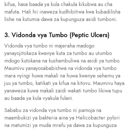
kifua, hasa baada ya kula chakula kikubwa au cha
mafuta. Hali hii inaweza kudhibitiwa kwa kubadilisha
lishe na kutumia dawa za kupunguza asidi tumboni.
3. Vidonda vya Tumbo (Peptic Ulcers)
Vidonda vya tumbo ni majeraha madogo
yanayojitokeza kwenye kuta za tumbo au utumbo
mdogo kutokana na kushambuliwa na asidi ya tumbo.
Maumivu yanayosababishwa na vidonda vya tumbo
mara nyingi huwa makali na huwa kwenye sehemu ya
juu ya tumbo, katikati ya kifua na kitovu. Maumivu haya
yanaweza kuwa makali zaidi wakati tumbo likiwa tupu
au baada ya kula vyakula fulani.
Sababu za vidonda vya tumbo ni pamoja na
maambukizi ya bakteria aina ya Helicobacter pylori
na matumizi ya muda mrefu ya dawa za kupunguza