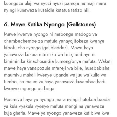
kuongeza ulaji wa nyuzi nyuzi pamoja na maji mara
nyingi kunaweza kusaidia kutatua tatizo hili.
6. Mawe Katika Nyongo (Gallstones)
Mawe kwenye nyongo ni mabonge madogo ya
chembechembe za mafuta yanayojitokeza kwenye
kibofu cha nyongo (gallbladder). Mawe haya
yanaweza kuzuia mtiririko wa bile, ambayo ni
kimiminika kinachosaidia kumeng'enya mafuta. Wakati
mawe haya yanapozuia mfereji wa bile, husababisha
maumivu makali kwenye upande wa juu wa kulia wa
tumbo, na maumivu haya yanaweza kusambaa hadi
kwenye mgongo au bega.
Maumivu haya ya nyongo mara nyingi hutokea baada
ya kula vyakula vyenye mafuta mengi na yanaweza
kuja ghafla. Mawe ya nyongo yanaweza kutibiwa kwa