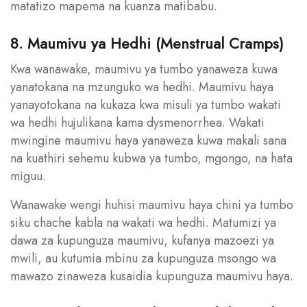
matatizo mapema na kuanza matibabu.
8. Maumivu ya Hedhi (Menstrual Cramps)
Kwa wanawake, maumivu ya tumbo yanaweza kuwa
yanatokana na mzunguko wa hedhi. Maumivu haya
yanayotokana na kukaza kwa misuli ya tumbo wakati
wa hedhi hujulikana kama dysmenorrhea. Wakati
mwingine maumivu haya yanaweza kuwa makali sana
na kuathiri sehemu kubwa ya tumbo, mgongo, na hata
miguu.
Wanawake wengi huhisi maumivu haya chini ya tumbo
siku chache kabla na wakati wa hedhi. Matumizi ya
dawa za kupunguza maumivu, kufanya mazoezi ya
mwili, au kutumia mbinu za kupunguza msongo wa
mawazo zinaweza kusaidia kupunguza maumivu haya.