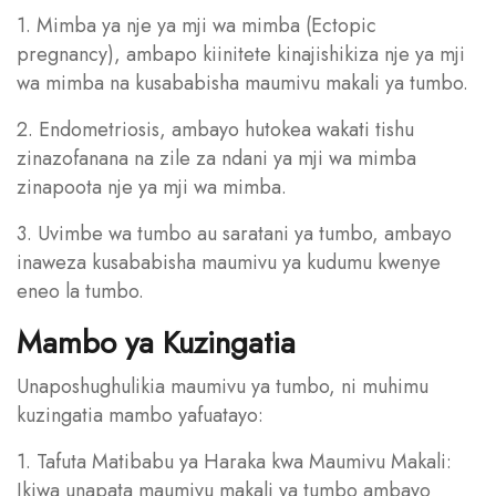
1. Mimba ya nje ya mji wa mimba (Ectopic
pregnancy), ambapo kiinitete kinajishikiza nje ya mji
wa mimba na kusababisha maumivu makali ya tumbo.
2. Endometriosis, ambayo hutokea wakati tishu
zinazofanana na zile za ndani ya mji wa mimba
zinapoota nje ya mji wa mimba.
3. Uvimbe wa tumbo au saratani ya tumbo, ambayo
inaweza kusababisha maumivu ya kudumu kwenye
eneo la tumbo.
Mambo ya Kuzingatia
Unaposhughulikia maumivu ya tumbo, ni muhimu
kuzingatia mambo yafuatayo:
1. Tafuta Matibabu ya Haraka kwa Maumivu Makali:
Ikiwa unapata maumivu makali ya tumbo ambayo