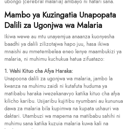
ubongo (cerebral malaria) ambayo ni hatari sana.
Mambo ya Kuzingatia Unapopata
Dalili za Ugonjwa wa Malaria
Ikiwa wewe au mtu unayemjua anaanza kuonyesha
baadhi ya dalili zilizotajwa hapo juu, hasa ikiwa
mnaishi au mmetembelea eneo lenye maambukizi ya
malaria, ni muhimu kuchukua hatua zifuatazo:
1. Wahi Kituo cha Afya Haraka:
Unapoona dalili za ugonjwa wa malaria, jambo la
kwanza na muhimu zaidi ni kutafuta huduma ya
matibabu haraka iwezekanavyo katika kituo cha afya
kilicho karibu. Usijaribu kujitibu nyumbani au kununua
dawa za malaria bila kupimwa na kupata ushauri wa
daktari. Utambuzi wa mapema na matibabu sahihi ni
muhimu sana katika kuzuia malaria kuwa kali na