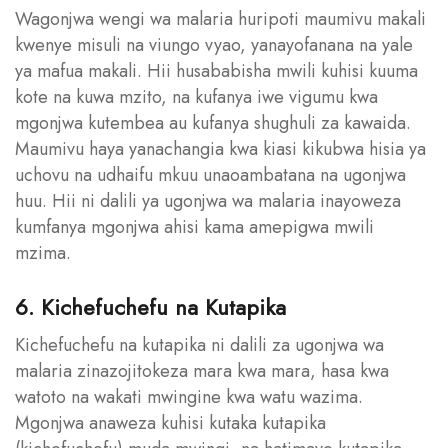
Wagonjwa wengi wa malaria huripoti maumivu makali
kwenye misuli na viungo vyao, yanayofanana na yale
ya mafua makali. Hii husababisha mwili kuhisi kuuma
kote na kuwa mzito, na kufanya iwe vigumu kwa
mgonjwa kutembea au kufanya shughuli za kawaida.
Maumivu haya yanachangia kwa kiasi kikubwa hisia ya
uchovu na udhaifu mkuu unaoambatana na ugonjwa
huu. Hii ni dalili ya ugonjwa wa malaria inayoweza
kumfanya mgonjwa ahisi kama amepigwa mwili
mzima.
6. Kichefuchefu na Kutapika
Kichefuchefu na kutapika ni dalili za ugonjwa wa
malaria zinazojitokeza mara kwa mara, hasa kwa
watoto na wakati mwingine kwa watu wazima.
Mgonjwa anaweza kuhisi kutaka kutapika