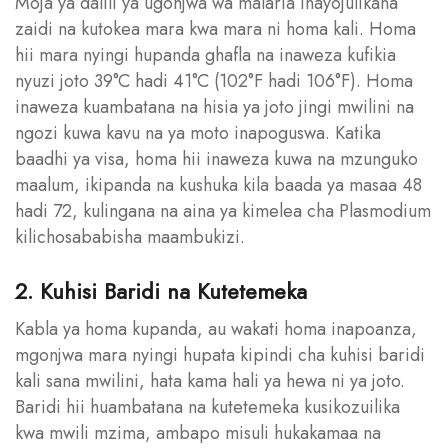
Moja ya dalili ya ugonjwa wa malaria inayojulikana
zaidi na kutokea mara kwa mara ni homa kali. Homa
hii mara nyingi hupanda ghafla na inaweza kufikia
nyuzi joto 39°C hadi 41°C (102°F hadi 106°F). Homa
inaweza kuambatana na hisia ya joto jingi mwilini na
ngozi kuwa kavu na ya moto inapoguswa. Katika
baadhi ya visa, homa hii inaweza kuwa na mzunguko
maalum, ikipanda na kushuka kila baada ya masaa 48
hadi 72, kulingana na aina ya kimelea cha Plasmodium
kilichosababisha maambukizi.
2. Kuhisi Baridi na Kutetemeka
Kabla ya homa kupanda, au wakati homa inapoanza,
mgonjwa mara nyingi hupata kipindi cha kuhisi baridi
kali sana mwilini, hata kama hali ya hewa ni ya joto.
Baridi hii huambatana na kutetemeka kusikozuilika
kwa mwili mzima, ambapo misuli hukakamaa na