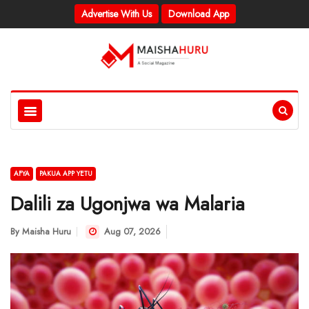
Advertise With Us
Download App
AFYA
PAKUA APP YETU
Dalili za Ugonjwa wa Malaria
By
Maisha Huru
Aug 07, 2026