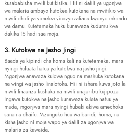
kusababisha mwili kutikisika. Hii ni dalili ya ugonjwa
wa malaria ambayo hutokea kutokana na mwitikio wa
mwili dhidi ya vimelea vinavyozaliana kwenye mkondo
wa damu. Kutetemeka huku kunaweza kudumu kwa
dakika 15 hadi saa moja.
3. Kutokwa na Jasho Jingi
Baada ya kipindi cha homa kali na kutetemeka, mara
nyingi hufuata hatua ya kutokwa na jasho jingi.
Mgonjwa anaweza kulowa nguo na mashuka kutokana
na wingi wa jasho linalotoka. Hii ni ishara kuwa joto la
mwili linaanza kushuka na mwili unajaribu kujipoza.
Ingawa kutokwa na jasho kunaweza kuleta nafuu ya
muda, mgonjwa mara nyingi hubaki akiwa amechoka
sana na dhaifu. Mzunguko huu wa baridi, homa, na
kisha jasho ni moja wapo ya dalili za ugonjwa wa
malaria za kawaida.