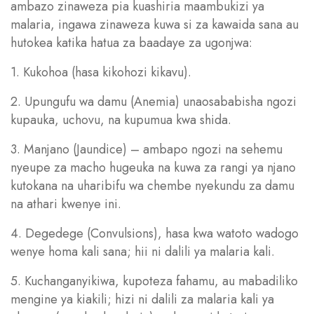
ambazo zinaweza pia kuashiria maambukizi ya
malaria, ingawa zinaweza kuwa si za kawaida sana au
hutokea katika hatua za baadaye za ugonjwa:
1. Kukohoa (hasa kikohozi kikavu).
2. Upungufu wa damu (Anemia) unaosababisha ngozi
kupauka, uchovu, na kupumua kwa shida.
3. Manjano (Jaundice) – ambapo ngozi na sehemu
nyeupe za macho hugeuka na kuwa za rangi ya njano
kutokana na uharibifu wa chembe nyekundu za damu
na athari kwenye ini.
4. Degedege (Convulsions), hasa kwa watoto wadogo
wenye homa kali sana; hii ni dalili ya malaria kali.
5. Kuchanganyikiwa, kupoteza fahamu, au mabadiliko
mengine ya kiakili; hizi ni dalili za malaria kali ya