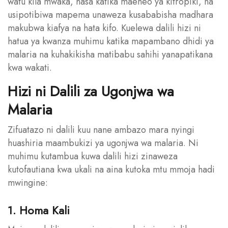
watu kila mwaka, hasa katika maeneo ya kitropiki, na
usipotibiwa mapema unaweza kusababisha madhara
makubwa kiafya na hata kifo. Kuelewa dalili hizi ni
hatua ya kwanza muhimu katika mapambano dhidi ya
malaria na kuhakikisha matibabu sahihi yanapatikana
kwa wakati.
Hizi ni Dalili za Ugonjwa wa
Malaria
Zifuatazo ni dalili kuu nane ambazo mara nyingi
huashiria maambukizi ya ugonjwa wa malaria. Ni
muhimu kutambua kuwa dalili hizi zinaweza
kutofautiana kwa ukali na aina kutoka mtu mmoja hadi
mwingine:
1. Homa Kali