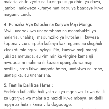
malaria visife vyote na kujenga usugu dhidi ya dawa,
jambo linaloweza kufanya matibabu ya baadaye kuwa
magumu zaidi.
4. Pumzika Vya Kutosha na Kunywa Maji Mengi:
Mwili unapokuwa unapambana na maambukizi ya
malaria, unahitaji mapumziko ya kutosha ili kuweza
kupona vizuri. Epuka kufanya kazi ngumu au shughuli
zinazotumia nguvu nyingi. Pia, kunywa maji mengi,
juisi za matunda, au vimiminika vingine kama uji
mwepesi ni muhimu ili kuzuia upungufu wa maji
mwilini, hasa ikiwa unapata homa, unatokwa na jasho,
unatapika, au unaharisha.
5. Fuatilia Dalili za Hatari:
Endelea kufuatilia hali yako au ya mgonjwa. Ikiwa dalili
za ugonjwa wa malaria zinazidi kuwa mbaya, au dalili
mpya za hatari kama vile degedege,