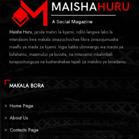
Maisha Huru
, jarida mahiri la kijamii, ndilo lengwa lako la
mtandaoni kwa makala zinazochochea fikira zinazojumuisha
maelfu ya mada za kijamii. Ingia katika ulimwengu wa maoni ya
kufahamu, masimulizi ya kuvutia, na mitazamo mbalimbali
tunapochunguza na kusherehekea tapeli za matukio ya binadamu.
MAKALA BORA
Home Page
About Us
Contacts Page