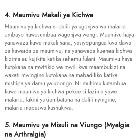
4. Maumivu Makali ya Kichwa
Maumivu ya kichwa ni dalili ya ugonjwa wa malaria
ambayo huwasumbua wagonjwa wengi. Maumivu haya
yanaweza kuwa makali sana, yasiyopungua kwa dawa
za kawaida za maumivu, na yanaweza kuenea kichwa
kizima au kujikita katika sehemu fulani. Maumivu haya
hutokana na mwitikio wa mwili kwa maambukizi na
wakati mwingine kutokana na mabadiliko katika
mishipa ya damu ya ubongo. Ni muhimu kutambua
kuwa maumivu ya kichwa pekee si lazima yawe
malaria, lakini yakiambatana na dalili nyingine,
malaria inapaswa kushukiwa.
5. Maumivu ya Misuli na Viungo (Myalgia
na Arthralgia)