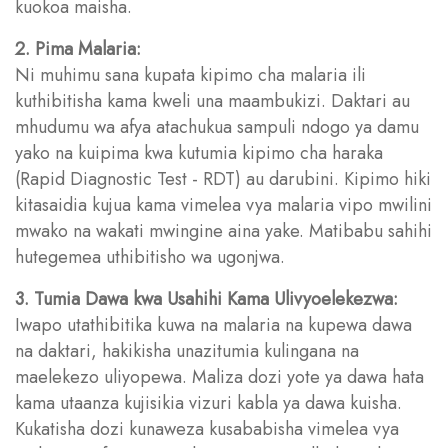
kuokoa maisha.
2. Pima Malaria:
Ni muhimu sana kupata kipimo cha malaria ili
kuthibitisha kama kweli una maambukizi. Daktari au
mhudumu wa afya atachukua sampuli ndogo ya damu
yako na kuipima kwa kutumia kipimo cha haraka
(Rapid Diagnostic Test - RDT) au darubini. Kipimo hiki
kitasaidia kujua kama vimelea vya malaria vipo mwilini
mwako na wakati mwingine aina yake. Matibabu sahihi
hutegemea uthibitisho wa ugonjwa.
3. Tumia Dawa kwa Usahihi Kama Ulivyoelekezwa:
Iwapo utathibitika kuwa na malaria na kupewa dawa
na daktari, hakikisha unazitumia kulingana na
maelekezo uliyopewa. Maliza dozi yote ya dawa hata
kama utaanza kujisikia vizuri kabla ya dawa kuisha.
Kukatisha dozi kunaweza kusababisha vimelea vya