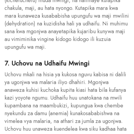
(kichefuchefu) muda mwingi, na hatimaye kutapika
chakula, maji, au hata nyongo. Kutapika mara kwa
mara kunaweza kusababisha upungufu wa maji mwilini
(dehydration) na kuzidisha hali ya udhaifu. Ni muhimu
sana kwa mgonjwa anayetapika kujaribu kunywa maji
au vimiminika vingine kidogo kidogo ili kuzuia
upungufu wa maji.
7. Uchovu na Udhaifu Mwingi
Uchovu mkali na hisia ya kukosa nguvu kabisa ni dalili
ya ugonjwa wa malaria iliyo dhahiri. Mgonjwa
anaweza kuhisi kuchoka kupita kiasi hata bila kufanya
kazi yoyote ngumu. Udhaifu huu unatokana na mwili
kupambana na maambukizi, kupungua kwa chembe
nyekundu za damu (anemia) kunakosababishwa na
vimelea vya malaria, na athari za jumla za ugonjwa.
Uchovu huu unaweza kuendelea kwa siku kadhaa hata