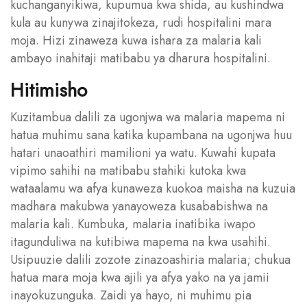
kuchanganyikiwa, kupumua kwa shida, au kushindwa
kula au kunywa zinajitokeza, rudi hospitalini mara
moja. Hizi zinaweza kuwa ishara za malaria kali
ambayo inahitaji matibabu ya dharura hospitalini.
Hitimisho
Kuzitambua dalili za ugonjwa wa malaria mapema ni
hatua muhimu sana katika kupambana na ugonjwa huu
hatari unaoathiri mamilioni ya watu. Kuwahi kupata
vipimo sahihi na matibabu stahiki kutoka kwa
wataalamu wa afya kunaweza kuokoa maisha na kuzuia
madhara makubwa yanayoweza kusababishwa na
malaria kali. Kumbuka, malaria inatibika iwapo
itagunduliwa na kutibiwa mapema na kwa usahihi.
Usipuuzie dalili zozote zinazoashiria malaria; chukua
hatua mara moja kwa ajili ya afya yako na ya jamii
inayokuzunguka. Zaidi ya hayo, ni muhimu pia