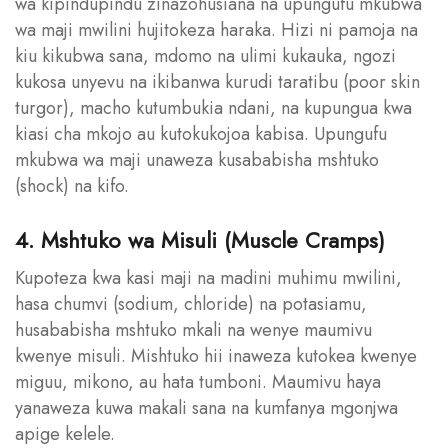
wa kipindupindu zinazohusiana na upungufu mkubwa
wa maji mwilini hujitokeza haraka. Hizi ni pamoja na
kiu kikubwa sana, mdomo na ulimi kukauka, ngozi
kukosa unyevu na ikibanwa kurudi taratibu (poor skin
turgor), macho kutumbukia ndani, na kupungua kwa
kiasi cha mkojo au kutokukojoa kabisa. Upungufu
mkubwa wa maji unaweza kusababisha mshtuko
(shock) na kifo.
4. Mshtuko wa Misuli (Muscle Cramps)
Kupoteza kwa kasi maji na madini muhimu mwilini,
hasa chumvi (sodium, chloride) na potasiamu,
husababisha mshtuko mkali na wenye maumivu
kwenye misuli. Mishtuko hii inaweza kutokea kwenye
miguu, mikono, au hata tumboni. Maumivu haya
yanaweza kuwa makali sana na kumfanya mgonjwa
apige kelele.