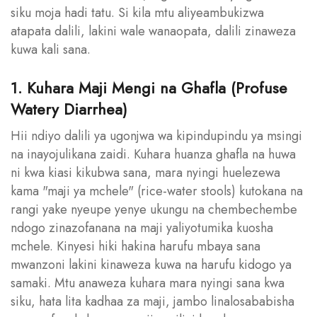
siku moja hadi tatu. Si kila mtu aliyeambukizwa
atapata dalili, lakini wale wanaopata, dalili zinaweza
kuwa kali sana.
1. Kuhara Maji Mengi na Ghafla (Profuse
Watery Diarrhea)
Hii ndiyo dalili ya ugonjwa wa kipindupindu ya msingi
na inayojulikana zaidi. Kuhara huanza ghafla na huwa
ni kwa kiasi kikubwa sana, mara nyingi huelezewa
kama "maji ya mchele" (rice-water stools) kutokana na
rangi yake nyeupe yenye ukungu na chembechembe
ndogo zinazofanana na maji yaliyotumika kuosha
mchele. Kinyesi hiki hakina harufu mbaya sana
mwanzoni lakini kinaweza kuwa na harufu kidogo ya
samaki. Mtu anaweza kuhara mara nyingi sana kwa
siku, hata lita kadhaa za maji, jambo linalosababisha