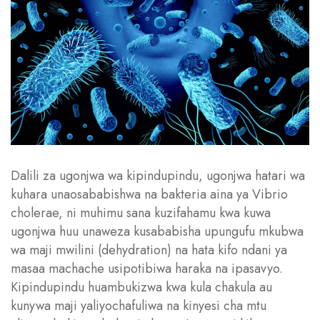
Dalili za ugonjwa wa kipindupindu, ugonjwa hatari wa
kuhara unaosababishwa na bakteria aina ya Vibrio
cholerae, ni muhimu sana kuzifahamu kwa kuwa
ugonjwa huu unaweza kusababisha upungufu mkubwa
wa maji mwilini (dehydration) na hata kifo ndani ya
masaa machache usipotibiwa haraka na ipasavyo.
Kipindupindu huambukizwa kwa kula chakula au
kunywa maji yaliyochafuliwa na kinyesi cha mtu