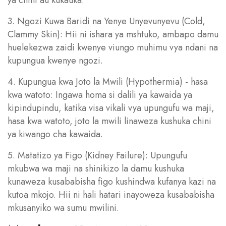
ya chini au kukauka.
3. Ngozi Kuwa Baridi na Yenye Unyevunyevu (Cold,
Clammy Skin): Hii ni ishara ya mshtuko, ambapo damu
huelekezwa zaidi kwenye viungo muhimu vya ndani na
kupungua kwenye ngozi.
4. Kupungua kwa Joto la Mwili (Hypothermia) - hasa
kwa watoto: Ingawa homa si dalili ya kawaida ya
kipindupindu, katika visa vikali vya upungufu wa maji,
hasa kwa watoto, joto la mwili linaweza kushuka chini
ya kiwango cha kawaida.
5. Matatizo ya Figo (Kidney Failure): Upungufu
mkubwa wa maji na shinikizo la damu kushuka
kunaweza kusababisha figo kushindwa kufanya kazi na
kutoa mkojo. Hii ni hali hatari inayoweza kusababisha
mkusanyiko wa sumu mwilini.