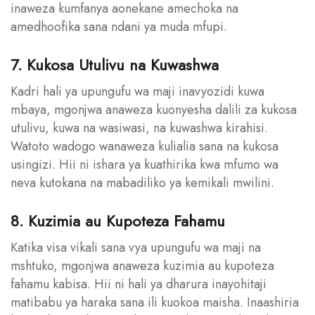
inaweza kumfanya aonekane amechoka na
amedhoofika sana ndani ya muda mfupi.
7. Kukosa Utulivu na Kuwashwa
Kadri hali ya upungufu wa maji inavyozidi kuwa
mbaya, mgonjwa anaweza kuonyesha dalili za kukosa
utulivu, kuwa na wasiwasi, na kuwashwa kirahisi.
Watoto wadogo wanaweza kulialia sana na kukosa
usingizi. Hii ni ishara ya kuathirika kwa mfumo wa
neva kutokana na mabadiliko ya kemikali mwilini.
8. Kuzimia au Kupoteza Fahamu
Katika visa vikali sana vya upungufu wa maji na
mshtuko, mgonjwa anaweza kuzimia au kupoteza
fahamu kabisa. Hii ni hali ya dharura inayohitaji
matibabu ya haraka sana ili kuokoa maisha. Inaashiria