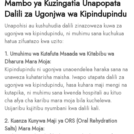
Mambo ya Kuzingatia Unapopata
Dalili za Ugonjwa wa Kipindupindu
Unapohisi au kushuhudia dalili zinazoweza kuwa za
ugonjwa wa kipindupindu, ni muhimu sana kuchukua
hatua zifuatazo kwa uzito:
1. Umuhimu wa Kutafuta Msaada wa Kitabibu wa
Dharura Mara Moja:
Kipindupindu ni ugonjwa unaoendelea haraka sana na
unaweza kuhatarisha maisha. Iwapo utapata dalili za
ugonjwa wa kipindupindu, hasa kuhara maji mengi na
kutapika, ni muhimu sana kwenda hospitali au kituo
cha afya cha karibu mara moja bila kuchelewa.
Usijaribu kujitibu nyumbani kwa dalili kali.
2. Kuanza Kunywa Maji ya ORS (Oral Rehydration
Salts) Mara Moja: