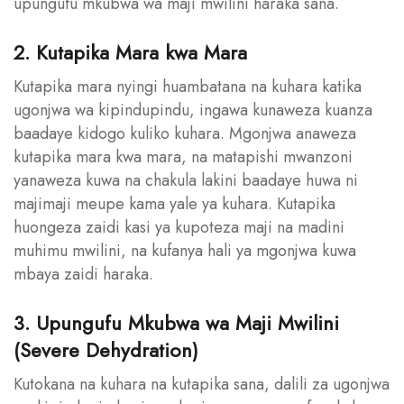
upungufu mkubwa wa maji mwilini haraka sana.
2. Kutapika Mara kwa Mara
Kutapika mara nyingi huambatana na kuhara katika
ugonjwa wa kipindupindu, ingawa kunaweza kuanza
baadaye kidogo kuliko kuhara. Mgonjwa anaweza
kutapika mara kwa mara, na matapishi mwanzoni
yanaweza kuwa na chakula lakini baadaye huwa ni
majimaji meupe kama yale ya kuhara. Kutapika
huongeza zaidi kasi ya kupoteza maji na madini
muhimu mwilini, na kufanya hali ya mgonjwa kuwa
mbaya zaidi haraka.
3. Upungufu Mkubwa wa Maji Mwilini
(Severe Dehydration)
Kutokana na kuhara na kutapika sana, dalili za ugonjwa