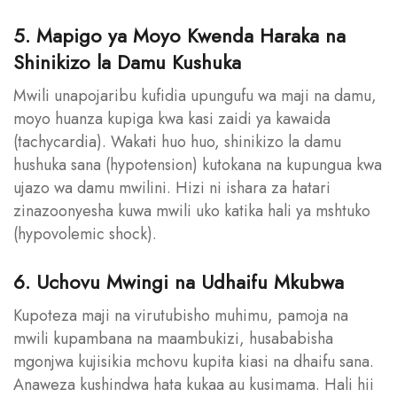
5. Mapigo ya Moyo Kwenda Haraka na
Shinikizo la Damu Kushuka
Mwili unapojaribu kufidia upungufu wa maji na damu,
moyo huanza kupiga kwa kasi zaidi ya kawaida
(tachycardia). Wakati huo huo, shinikizo la damu
hushuka sana (hypotension) kutokana na kupungua kwa
ujazo wa damu mwilini. Hizi ni ishara za hatari
zinazoonyesha kuwa mwili uko katika hali ya mshtuko
(hypovolemic shock).
6. Uchovu Mwingi na Udhaifu Mkubwa
Kupoteza maji na virutubisho muhimu, pamoja na
mwili kupambana na maambukizi, husababisha
mgonjwa kujisikia mchovu kupita kiasi na dhaifu sana.
Anaweza kushindwa hata kukaa au kusimama. Hali hii