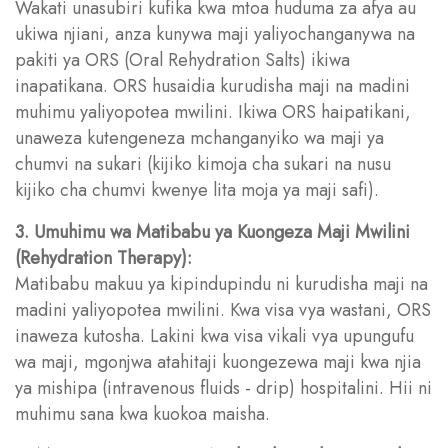
Wakati unasubiri kufika kwa mtoa huduma za afya au
ukiwa njiani, anza kunywa maji yaliyochanganywa na
pakiti ya ORS (Oral Rehydration Salts) ikiwa
inapatikana. ORS husaidia kurudisha maji na madini
muhimu yaliyopotea mwilini. Ikiwa ORS haipatikani,
unaweza kutengeneza mchanganyiko wa maji ya
chumvi na sukari (kijiko kimoja cha sukari na nusu
kijiko cha chumvi kwenye lita moja ya maji safi).
3. Umuhimu wa Matibabu ya Kuongeza Maji Mwilini
(Rehydration Therapy):
Matibabu makuu ya kipindupindu ni kurudisha maji na
madini yaliyopotea mwilini. Kwa visa vya wastani, ORS
inaweza kutosha. Lakini kwa visa vikali vya upungufu
wa maji, mgonjwa atahitaji kuongezewa maji kwa njia
ya mishipa (intravenous fluids - drip) hospitalini. Hii ni
muhimu sana kwa kuokoa maisha.