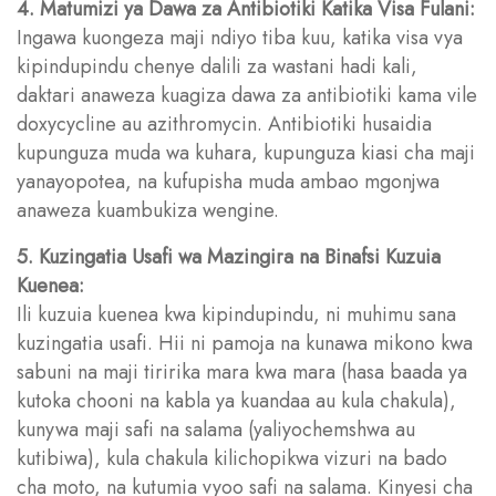
4. Matumizi ya Dawa za Antibiotiki Katika Visa Fulani:
Ingawa kuongeza maji ndiyo tiba kuu, katika visa vya
kipindupindu chenye dalili za wastani hadi kali,
daktari anaweza kuagiza dawa za antibiotiki kama vile
doxycycline au azithromycin. Antibiotiki husaidia
kupunguza muda wa kuhara, kupunguza kiasi cha maji
yanayopotea, na kufupisha muda ambao mgonjwa
anaweza kuambukiza wengine.
5. Kuzingatia Usafi wa Mazingira na Binafsi Kuzuia
Kuenea:
Ili kuzuia kuenea kwa kipindupindu, ni muhimu sana
kuzingatia usafi. Hii ni pamoja na kunawa mikono kwa
sabuni na maji tiririka mara kwa mara (hasa baada ya
kutoka chooni na kabla ya kuandaa au kula chakula),
kunywa maji safi na salama (yaliyochemshwa au
kutibiwa), kula chakula kilichopikwa vizuri na bado
cha moto, na kutumia vyoo safi na salama. Kinyesi cha