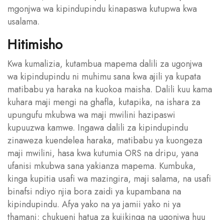
mgonjwa wa kipindupindu kinapaswa kutupwa kwa
usalama.
Hitimisho
Kwa kumalizia, kutambua mapema dalili za ugonjwa
wa kipindupindu ni muhimu sana kwa ajili ya kupata
matibabu ya haraka na kuokoa maisha. Dalili kuu kama
kuhara maji mengi na ghafla, kutapika, na ishara za
upungufu mkubwa wa maji mwilini hazipaswi
kupuuzwa kamwe. Ingawa dalili za kipindupindu
zinaweza kuendelea haraka, matibabu ya kuongeza
maji mwilini, hasa kwa kutumia ORS na dripu, yana
ufanisi mkubwa sana yakianza mapema. Kumbuka,
kinga kupitia usafi wa mazingira, maji salama, na usafi
binafsi ndiyo njia bora zaidi ya kupambana na
kipindupindu. Afya yako na ya jamii yako ni ya
thamani; chukueni hatua za kujikinga na ugonjwa huu