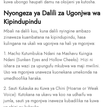
kuwa ubongo haupati damu na oksijeni ya kutosha.
Nyongeza ya Dalili za Ugonjwa wa
Kipindupindu
Mbali na dalili kuu, kuna dalili nyingine ambazo
zinaweza kuambatana na kipindupindu, hasa
kulingana na ukali wa ugonjwa na hali ya mgonjwa:
1. Macho Kutumbukia Ndani na Mashavu Kuingia
Ndani (Sunken Eyes and Hollow Cheeks): Hizi ni
ishara za wazi za upungufu mkubwa wa maji mwilini.
Uso wa mgonjwa unaweza kuonekana umekonda na
umedhoofika haraka.
2. Sauti Kukauka au Kuwa ya Chini (Hoarse or Weak
Voice): Kutokana na ukavu wa koo na udhaifu wa
jumla, sauti ya mgonjwa inaweza kubadilika na kuwa