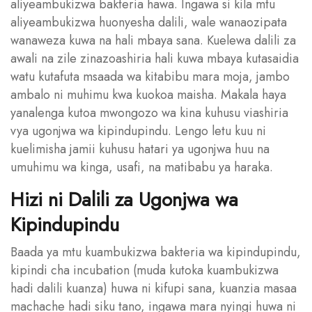
aliyeambukizwa bakteria hawa. Ingawa si kila mtu
aliyeambukizwa huonyesha dalili, wale wanaozipata
wanaweza kuwa na hali mbaya sana. Kuelewa dalili za
awali na zile zinazoashiria hali kuwa mbaya kutasaidia
watu kutafuta msaada wa kitabibu mara moja, jambo
ambalo ni muhimu kwa kuokoa maisha. Makala haya
yanalenga kutoa mwongozo wa kina kuhusu viashiria
vya ugonjwa wa kipindupindu. Lengo letu kuu ni
kuelimisha jamii kuhusu hatari ya ugonjwa huu na
umuhimu wa kinga, usafi, na matibabu ya haraka.
Hizi ni Dalili za Ugonjwa wa
Kipindupindu
Baada ya mtu kuambukizwa bakteria wa kipindupindu,
kipindi cha incubation (muda kutoka kuambukizwa
hadi dalili kuanza) huwa ni kifupi sana, kuanzia masaa
machache hadi siku tano, ingawa mara nyingi huwa ni