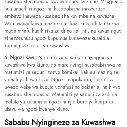
kusababisha mwasho kwenye eneo la kiuno. Msuguano
huu unaathiri ngozi na kusababisha mikwaruzo,
ambayo inaweza kusababisha kuvimba na kuwasha.
Watu wanaofanya mazoezi au kazi zinazohitaji kukaa
muda mrefu huathirika zaidi na hali hii, na kuvaa nguo
zinazoruhusu ngozi kupumua kunaweza kusaidia
kupunguza hatari ya kuwashwa.
6. Ngozi Kavu:
Ngozi kavu ni sababu nyingine ya
kuwashwa kwa kiuno, na mara nyingi husababishwa na
matumizi ya sabuni zenye kemikali kali au mazingira
ya hali ya hewa kavu. Ngozi inapokauka, hupoteza
uwezo wake wa kuzuia uchafuzi na bakteria, na hivyo
kusababisha mwasho. Matumizi ya sabuni za asili na
mafuta ya kulainisha ngozi ni njia bora ya kuepuka
ukavu wa ngozi kwenye kiuno.
Sababu Nyinginezo za Kuwashwa