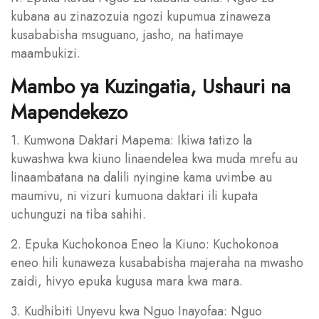
kubana au zinazozuia ngozi kupumua zinaweza
kusababisha msuguano, jasho, na hatimaye
maambukizi.
Mambo ya Kuzingatia, Ushauri na
Mapendekezo
1. Kumwona Daktari Mapema: Ikiwa tatizo la
kuwashwa kwa kiuno linaendelea kwa muda mrefu au
linaambatana na dalili nyingine kama uvimbe au
maumivu, ni vizuri kumuona daktari ili kupata
uchunguzi na tiba sahihi.
2. Epuka Kuchokonoa Eneo la Kiuno: Kuchokonoa
eneo hili kunaweza kusababisha majeraha na mwasho
zaidi, hivyo epuka kugusa mara kwa mara.
3. Kudhibiti Unyevu kwa Nguo Inayofaa: Nguo