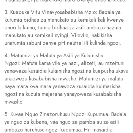
3. Kuepuka Vitu Vinavyosababisha Mzio: Badala ya
kutumia bidhaa za manukato au kemikali kali kwenye
eneo la kiuno, tumia bidhaa za asili ambazo hazina
manukato au kemikali nyingi. Vilevile, hakikisha
unatumia sabuni zenye pH neutral ili kulinda ngozi.
4. Matumizi ya Mafuta ya Asili ya Kulainisha
Ngozi: Mafuta kama vile ya nazi, alizeti, au mzeituni
yanaweza kusaidia kulainisha ngozi na kuepusha ukavu
unaoweza kusababisha mwasho. Matumizi ya mafuta
haya mara kwa mara yanaweza kusaidia kuimarisha
ngozi na kuzuia majeraha yanayoweza kusababisha
mwasho.
5. Kuvaa Nguo Zinazoruhusu Ngozi Kupumua: Badala
ya nguo za kubana, vaa nguo za pamba au za asili
ambazo huruhusu ngozi kupumua. Hii inasaidia