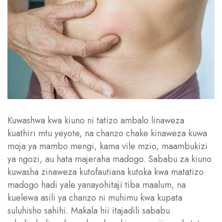
Kuwashwa kwa kiuno ni tatizo ambalo linaweza
kuathiri mtu yeyote, na chanzo chake kinaweza kuwa
moja ya mambo mengi, kama vile mzio, maambukizi
ya ngozi, au hata majeraha madogo. Sababu za kiuno
kuwasha zinaweza kutofautiana kutoka kwa matatizo
madogo hadi yale yanayohitaji tiba maalum, na
kuelewa asili ya chanzo ni muhimu kwa kupata
suluhisho sahihi. Makala hii itajadili sababu