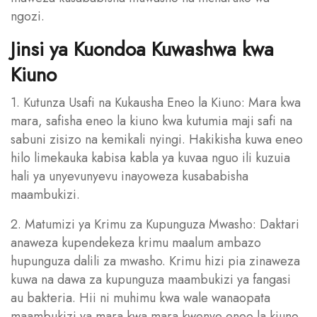
ngozi.
Jinsi ya Kuondoa Kuwashwa kwa
Kiuno
1. Kutunza Usafi na Kukausha Eneo la Kiuno: Mara kwa
mara, safisha eneo la kiuno kwa kutumia maji safi na
sabuni zisizo na kemikali nyingi. Hakikisha kuwa eneo
hilo limekauka kabisa kabla ya kuvaa nguo ili kuzuia
hali ya unyevunyevu inayoweza kusababisha
maambukizi.
2. Matumizi ya Krimu za Kupunguza Mwasho: Daktari
anaweza kupendekeza krimu maalum ambazo
hupunguza dalili za mwasho. Krimu hizi pia zinaweza
kuwa na dawa za kupunguza maambukizi ya fangasi
au bakteria. Hii ni muhimu kwa wale wanaopata
maambukizi ya mara kwa mara kwenye eneo la kiuno.