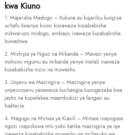
kwa Kiuno
1. Majeraha Madogo – Kukuna au kujaribu kung’oa
uchafu kwenye kiuno kunaweza kusababisha
mikwaruzo midogo, ambayo inaweza kusababisha
kuwashwa.
2. Mishipa ya Nguo na Mikanda – Mavazi yenye
mshono mgumu au mikanda yenye metali inaweza
kusababisha mzio na muwasho.
3. Unyevu wa Mazingira – Mazingira yenye
unyevunyevu yanaweza kuchangia kuongezeka kwa
jasho na kupelekea maambukizi ya fangasi au
bakteria.
4. Magugu na Mimea ya Kiasili – Mimea inayogusa
ngozi inapokuwa mtu yuko katika mazingira ya nje
inaweza kusababisha muwasho na mcharuko wa