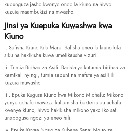
kupunguza jasho kwenye eneo la kiuno na hivyo
kuzuia maambukizi na mwasho.
Jinsi ya Kuepuka Kuwashwa kwa
Kiuno
i. Safisha Kiuno Kila Mara: Safisha eneo la kiuno kila
siku na hakikisha kuwa umelikausha vizuri.
ii. Tumia Bidhaa za Asili: Badala ya kutumia bidhaa za
kemikali nyingi, tumia sabuni na mafuta ya asili ili
kuzuia muwasho.
iii. Epuka Kugusa Kiuno kwa Mikono Michafu: Mikono
yenye uchafu inaweza kuhamisha bakteria au uchafu
kwenye kiuno, hivyo hakikisha mikono yako iko safi
unapogusa ngozi ya eneo hili.
iv. Epuka Kuvaa Nguo za Kubana Sana: Nguo za