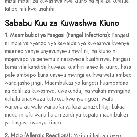
mbalimbali za kuwashwa kwa kiuno na njia za kutatua
tatizo hili kwa usahihi.
Sababu Kuu za Kuwashwa Kiuno
1. Maambukizi ya Fangasi (Fungal Infections):
Fangasi
ni moja ya vyanzo vya kawaida vya kuwashwa kwenye
maeneo yenye unyevunyevu mwilini, na kiuno ni
mojawapo ya sehemu zinazoweza kuathiriwa. Fangasi
kama vile kandida huweza kuathiri eneo la kiuno, hasa
pale ambapo kuna unyevu mwingi au kwa watu ambao
wana jasho jingi. Maambukizi ya fangasi huambatana
na dalili za kuwashwa, uwekundu, na wakati mwingine
uchafu unaoweza kutokea kwenye ngozi. Watu
wanene au wale wanaofanya kazi zinazohitaji kukaa
muda mrefu wana hatari zaidi ya kupata maambukizi
ya fangasi kwenye kiuno.
2. Mzio (Allergic Reactions):
Mzio ni hali ambayo