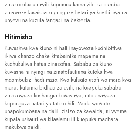
zinazoruhusu mwili kupumua kama vile za pamba
zinaweza kusaidia kupunguza hatari ya kuathiriwa na
unyevu na kuzuia fangasi na bakteria.
Hitimisho
Kuwashwa kwa kiuno ni hali inayoweza kudhibitiwa
ikiwa chanzo chake kitabainika mapema na
kuchukuliwa hatua zinazofaa. Sababu za kiuno
kuwasha ni nyingi na zinatofautiana kutoka kwa
maambukizi hadi mzio. Kwa kufuata usafi wa mara kwa
mara, kutumia bidhaa za asili, na kuepuka sababu
zinazoweza kuchangia kuwashwa, mtu anaweza
kupunguza hatari ya tatizo hili. Muda wowote
unapokumbana na dalili zisizo za kawaida, ni vyema
kupata ushauri wa kitaalamu ili kuepuka madhara
makubwa zaidi.