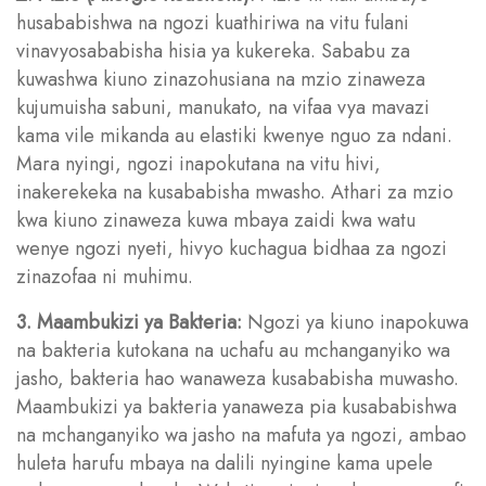
husababishwa na ngozi kuathiriwa na vitu fulani
vinavyosababisha hisia ya kukereka. Sababu za
kuwashwa kiuno zinazohusiana na mzio zinaweza
kujumuisha sabuni, manukato, na vifaa vya mavazi
kama vile mikanda au elastiki kwenye nguo za ndani.
Mara nyingi, ngozi inapokutana na vitu hivi,
inakerekeka na kusababisha mwasho. Athari za mzio
kwa kiuno zinaweza kuwa mbaya zaidi kwa watu
wenye ngozi nyeti, hivyo kuchagua bidhaa za ngozi
zinazofaa ni muhimu.
3. Maambukizi ya Bakteria:
Ngozi ya kiuno inapokuwa
na bakteria kutokana na uchafu au mchanganyiko wa
jasho, bakteria hao wanaweza kusababisha muwasho.
Maambukizi ya bakteria yanaweza pia kusababishwa
na mchanganyiko wa jasho na mafuta ya ngozi, ambao
huleta harufu mbaya na dalili nyingine kama upele