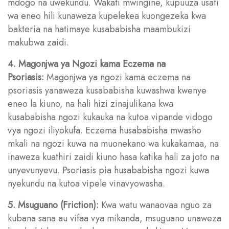
mdogo na uwekundu. Wakati mwingine, kupuuza usafi
wa eneo hili kunaweza kupelekea kuongezeka kwa
bakteria na hatimaye kusababisha maambukizi
makubwa zaidi.
4. Magonjwa ya Ngozi kama Eczema na
Psoriasis:
Magonjwa ya ngozi kama eczema na
psoriasis yanaweza kusababisha kuwashwa kwenye
eneo la kiuno, na hali hizi zinajulikana kwa
kusababisha ngozi kukauka na kutoa vipande vidogo
vya ngozi iliyokufa. Eczema husababisha mwasho
mkali na ngozi kuwa na muonekano wa kukakamaa, na
inaweza kuathiri zaidi kiuno hasa katika hali za joto na
unyevunyevu. Psoriasis pia husababisha ngozi kuwa
nyekundu na kutoa vipele vinavyowasha.
5. Msuguano (Friction):
Kwa watu wanaovaa nguo za
kubana sana au vifaa vya mikanda, msuguano unaweza