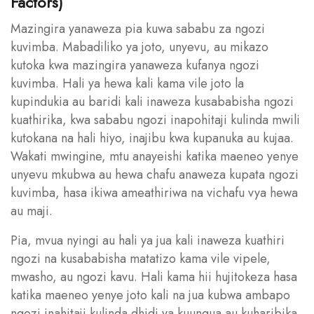
Factors)
Mazingira yanaweza pia kuwa sababu za ngozi
kuvimba. Mabadiliko ya joto, unyevu, au mikazo
kutoka kwa mazingira yanaweza kufanya ngozi
kuvimba. Hali ya hewa kali kama vile joto la
kupindukia au baridi kali inaweza kusababisha ngozi
kuathirika, kwa sababu ngozi inapohitaji kulinda mwili
kutokana na hali hiyo, inajibu kwa kupanuka au kujaa.
Wakati mwingine, mtu anayeishi katika maeneo yenye
unyevu mkubwa au hewa chafu anaweza kupata ngozi
kuvimba, hasa ikiwa ameathiriwa na vichafu vya hewa
au maji.
Pia, mvua nyingi au hali ya jua kali inaweza kuathiri
ngozi na kusababisha matatizo kama vile vipele,
mwasho, au ngozi kavu. Hali kama hii hujitokeza hasa
katika maeneo yenye joto kali na jua kubwa ambapo
ngozi inahitaji kulinda dhidi ya kuungua au kuharibika.