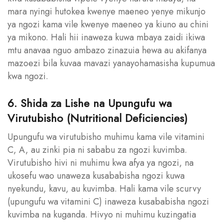
mara nyingi hutokea kwenye maeneo yenye mikunjo
ya ngozi kama vile kwenye maeneo ya kiuno au chini
ya mikono. Hali hii inaweza kuwa mbaya zaidi ikiwa
mtu anavaa nguo ambazo zinazuia hewa au akifanya
mazoezi bila kuvaa mavazi yanayohamasisha kupumua
kwa ngozi.
6. Shida za Lishe na Upungufu wa
Virutubisho (Nutritional Deficiencies)
Upungufu wa virutubisho muhimu kama vile vitamini
C, A, au zinki pia ni sababu za ngozi kuvimba.
Virutubisho hivi ni muhimu kwa afya ya ngozi, na
ukosefu wao unaweza kusababisha ngozi kuwa
nyekundu, kavu, au kuvimba. Hali kama vile scurvy
(upungufu wa vitamini C) inaweza kusababisha ngozi
kuvimba na kuganda. Hivyo ni muhimu kuzingatia