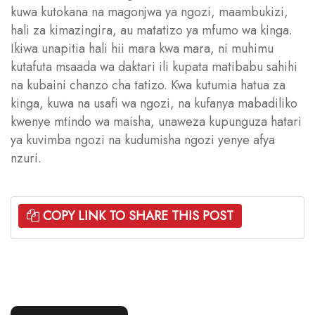
kuwa kutokana na magonjwa ya ngozi, maambukizi,
hali za kimazingira, au matatizo ya mfumo wa kinga.
Ikiwa unapitia hali hii mara kwa mara, ni muhimu
kutafuta msaada wa daktari ili kupata matibabu sahihi
na kubaini chanzo cha tatizo. Kwa kutumia hatua za
kinga, kuwa na usafi wa ngozi, na kufanya mabadiliko
kwenye mtindo wa maisha, unaweza kupunguza hatari
ya kuvimba ngozi na kudumisha ngozi yenye afya
nzuri.
COPY LINK TO SHARE THIS POST