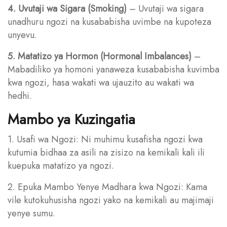
4. Uvutaji wa Sigara (Smoking)
– Uvutaji wa sigara
unadhuru ngozi na kusababisha uvimbe na kupoteza
unyevu.
5. Matatizo ya Hormon (Hormonal Imbalances)
–
Mabadiliko ya homoni yanaweza kusababisha kuvimba
kwa ngozi, hasa wakati wa ujauzito au wakati wa
hedhi.
Mambo ya Kuzingatia
1. Usafi wa Ngozi: Ni muhimu kusafisha ngozi kwa
kutumia bidhaa za asili na zisizo na kemikali kali ili
kuepuka matatizo ya ngozi.
2. Epuka Mambo Yenye Madhara kwa Ngozi: Kama
vile kutokuhusisha ngozi yako na kemikali au majimaji
yenye sumu.