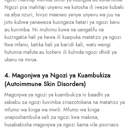
Ngozi pia inahitaji unyevu wa kutosha ili iweze kubaki
na afya nzuri, hivyo maeneo yenye unyevu wa juu na
joto kubwa yanaweza kuongeza hatari ya ngozi kavu
au kuvimba. Ni muhimu kuwa na uangalifu na
kuzingatia hali ya hewa ili kuepuka matatizo ya ngozi.
Kwa mfano, katika hali ya baridi kali, watu wengi
hutumia mafuta au losheni ili kulinda ngozi dhidi ya
ukavu na mvua.
4. Magonjwa ya Ngozi ya Kuambukiza
(Autoimmune Skin Disorders)
Magonjwa ya ngozi ya kuambukiza ni baadhi ya
sababu za ngozi kuvimba zinazotokana na matatizo ya
mfumo wa kinga wa mwili. Mfumo wa kinga
unaposhambulia seli za ngozi kwa makosa,
husababisha magonjwa ya ngozi kama vile psoriasis