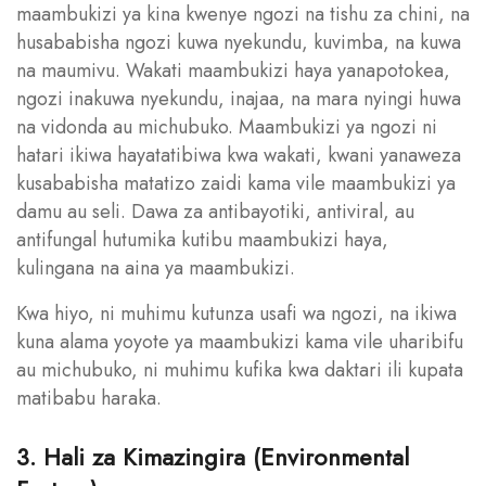
maambukizi ya kina kwenye ngozi na tishu za chini, na
husababisha ngozi kuwa nyekundu, kuvimba, na kuwa
na maumivu. Wakati maambukizi haya yanapotokea,
ngozi inakuwa nyekundu, inajaa, na mara nyingi huwa
na vidonda au michubuko. Maambukizi ya ngozi ni
hatari ikiwa hayatatibiwa kwa wakati, kwani yanaweza
kusababisha matatizo zaidi kama vile maambukizi ya
damu au seli. Dawa za antibayotiki, antiviral, au
antifungal hutumika kutibu maambukizi haya,
kulingana na aina ya maambukizi.
Kwa hiyo, ni muhimu kutunza usafi wa ngozi, na ikiwa
kuna alama yoyote ya maambukizi kama vile uharibifu
au michubuko, ni muhimu kufika kwa daktari ili kupata
matibabu haraka.
3. Hali za Kimazingira (Environmental