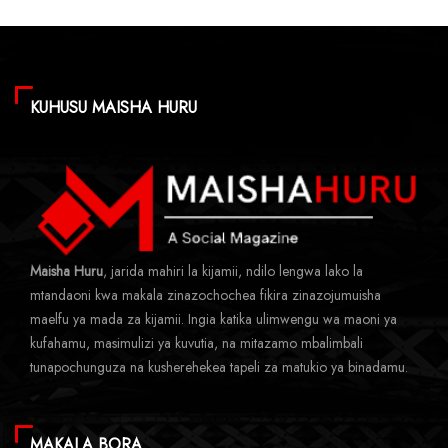
KUHUSU MAISHA HURU
Maisha Huru
, jarida mahiri la kijamii, ndilo lengwa lako la
mtandaoni kwa makala zinazochochea fikira zinazojumuisha
maelfu ya mada za kijamii. Ingia katika ulimwengu wa maoni ya
kufahamu, masimulizi ya kuvutia, na mitazamo mbalimbali
tunapochunguza na kusherehekea tapeli za matukio ya binadamu.
MAKALA BORA