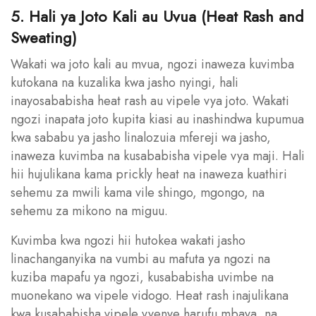
5. Hali ya Joto Kali au Uvua (Heat Rash and
Sweating)
Wakati wa joto kali au mvua, ngozi inaweza kuvimba
kutokana na kuzalika kwa jasho nyingi, hali
inayosababisha heat rash au vipele vya joto. Wakati
ngozi inapata joto kupita kiasi au inashindwa kupumua
kwa sababu ya jasho linalozuia mfereji wa jasho,
inaweza kuvimba na kusababisha vipele vya maji. Hali
hii hujulikana kama prickly heat na inaweza kuathiri
sehemu za mwili kama vile shingo, mgongo, na
sehemu za mikono na miguu.
Kuvimba kwa ngozi hii hutokea wakati jasho
linachanganyika na vumbi au mafuta ya ngozi na
kuziba mapafu ya ngozi, kusababisha uvimbe na
muonekano wa vipele vidogo. Heat rash inajulikana
kwa kusababisha vipele vyenye harufu mbaya, na