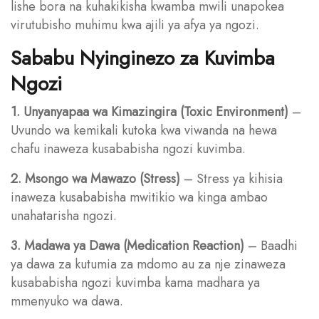
lishe bora na kuhakikisha kwamba mwili unapokea
virutubisho muhimu kwa ajili ya afya ya ngozi.
Sababu Nyinginezo za Kuvimba
Ngozi
1. Unyanyapaa wa Kimazingira (Toxic Environment)
–
Uvundo wa kemikali kutoka kwa viwanda na hewa
chafu inaweza kusababisha ngozi kuvimba.
2. Msongo wa Mawazo (Stress)
– Stress ya kihisia
inaweza kusababisha mwitikio wa kinga ambao
unahatarisha ngozi.
3. Madawa ya Dawa (Medication Reaction)
– Baadhi
ya dawa za kutumia za mdomo au za nje zinaweza
kusababisha ngozi kuvimba kama madhara ya
mmenyuko wa dawa.