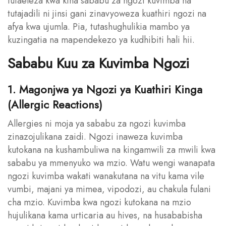
tutaeleza kwa kina sababu za ngozi kuvimba na
tutajadili ni jinsi gani zinavyoweza kuathiri ngozi na
afya kwa ujumla. Pia, tutashughulikia mambo ya
kuzingatia na mapendekezo ya kudhibiti hali hii.
Sababu Kuu za Kuvimba Ngozi
1. Magonjwa ya Ngozi ya Kuathiri Kinga
(Allergic Reactions)
Allergies ni moja ya sababu za ngozi kuvimba
zinazojulikana zaidi. Ngozi inaweza kuvimba
kutokana na kushambuliwa na kingamwili za mwili kwa
sababu ya mmenyuko wa mzio. Watu wengi wanapata
ngozi kuvimba wakati wanakutana na vitu kama vile
vumbi, majani ya mimea, vipodozi, au chakula fulani
cha mzio. Kuvimba kwa ngozi kutokana na mzio
hujulikana kama urticaria au hives, na husababisha