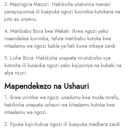
3. Mazingira Mazuri: Hakikisha unatumia mavazi
yanayopumua ili kuepuka ngozi kuvimba kutokana na
joto au unyevu.
4. Matibabu Bora kwa Wakati: Ikiwa ngozi yako
inaendelea kuvimba, tafuta matibabu kutoka kwa
mtaalamu wa ngozi kabla ya hali kuwa mbaya zaidi.
5. Lishe Bora: Hakikisha unapata virutubisho vya
kutosha ili kusaidia ngozi yako kujiponya na kubaki na
afya nzuri.
Mapendekezo na Ushauri
1. Ikiwa uvimbe wa ngozi unadumu kwa muda mrefu,
hakikisha unapata ushauri wa kitaalamu kutoka kwa
mtaalamu wa ngozi.
2. Epuka kujichubua ngozi ili kuepuka madhara zaidi