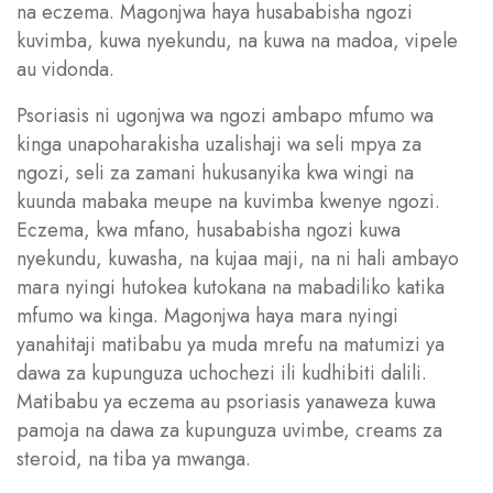
na eczema. Magonjwa haya husababisha ngozi
kuvimba, kuwa nyekundu, na kuwa na madoa, vipele
au vidonda.
Psoriasis ni ugonjwa wa ngozi ambapo mfumo wa
kinga unapoharakisha uzalishaji wa seli mpya za
ngozi, seli za zamani hukusanyika kwa wingi na
kuunda mabaka meupe na kuvimba kwenye ngozi.
Eczema, kwa mfano, husababisha ngozi kuwa
nyekundu, kuwasha, na kujaa maji, na ni hali ambayo
mara nyingi hutokea kutokana na mabadiliko katika
mfumo wa kinga. Magonjwa haya mara nyingi
yanahitaji matibabu ya muda mrefu na matumizi ya
dawa za kupunguza uchochezi ili kudhibiti dalili.
Matibabu ya eczema au psoriasis yanaweza kuwa
pamoja na dawa za kupunguza uvimbe, creams za
steroid, na tiba ya mwanga.