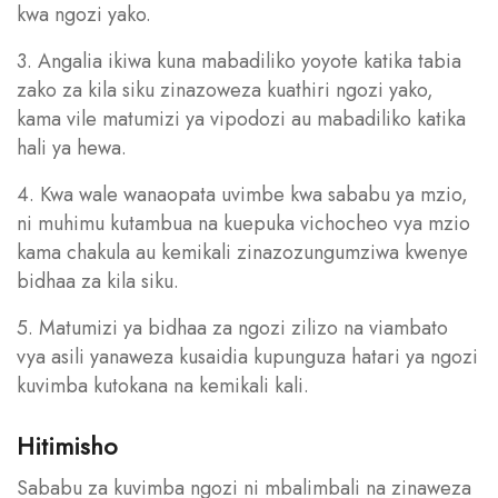
kwa ngozi yako.
3. Angalia ikiwa kuna mabadiliko yoyote katika tabia
zako za kila siku zinazoweza kuathiri ngozi yako,
kama vile matumizi ya vipodozi au mabadiliko katika
hali ya hewa.
4. Kwa wale wanaopata uvimbe kwa sababu ya mzio,
ni muhimu kutambua na kuepuka vichocheo vya mzio
kama chakula au kemikali zinazozungumziwa kwenye
bidhaa za kila siku.
5. Matumizi ya bidhaa za ngozi zilizo na viambato
vya asili yanaweza kusaidia kupunguza hatari ya ngozi
kuvimba kutokana na kemikali kali.
Hitimisho
Sababu za kuvimba ngozi ni mbalimbali na zinaweza