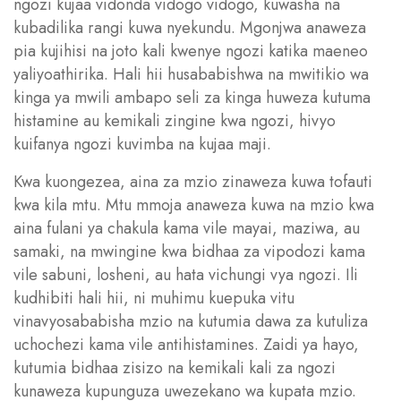
ngozi kujaa vidonda vidogo vidogo, kuwasha na
kubadilika rangi kuwa nyekundu. Mgonjwa anaweza
pia kujihisi na joto kali kwenye ngozi katika maeneo
yaliyoathirika. Hali hii husababishwa na mwitikio wa
kinga ya mwili ambapo seli za kinga huweza kutuma
histamine au kemikali zingine kwa ngozi, hivyo
kuifanya ngozi kuvimba na kujaa maji.
Kwa kuongezea, aina za mzio zinaweza kuwa tofauti
kwa kila mtu. Mtu mmoja anaweza kuwa na mzio kwa
aina fulani ya chakula kama vile mayai, maziwa, au
samaki, na mwingine kwa bidhaa za vipodozi kama
vile sabuni, losheni, au hata vichungi vya ngozi. Ili
kudhibiti hali hii, ni muhimu kuepuka vitu
vinavyosababisha mzio na kutumia dawa za kutuliza
uchochezi kama vile antihistamines. Zaidi ya hayo,
kutumia bidhaa zisizo na kemikali kali za ngozi
kunaweza kupunguza uwezekano wa kupata mzio.