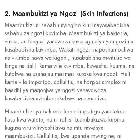
2. Maambukizi ya Ngozi (Skin Infections)
Maambukizi ni sababu nyingine kuu inayosababisha
sababu za ngozi kuvimba. Maambukizi ya bakteria,
virusi, au fangasi yanaweza kuvuruga afya ya ngozi na
kusababisha kuvimba. Wakati ngozi inaposhambuliwa
na viumbe hawa wa kigeni, husababisha mwitikio wa
kinga na dalili kama vile kuvimba, kuwasha, kuuma, na
kutokwa na usaha au majimaji kutoka kwa ngozi. Hali
kama vile impetigo, cellulitis, na herpes simplex ni
baadhi ya magonjwa ya ngozi yanayoweza
kusababisha uvimbe mkubwa na maumivu.
Maambukizi ya bakteria kama impetigo yanatokea
hasa kwa watoto, na ni rahisi kuambukizwa kupitia
kugusa vitu vilivyoshikiwa na mtu mwenye
maambukizi. Cellulitis, kwa upande mwingine, ni