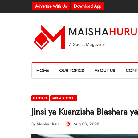
Advertise With Us
Download App
HOME
OUR TOPICS
ABOUT US
CONT
BIASHARA
PAKUA APP YETU
Jinsi ya Kuanzisha Biashara y
By
Maisha Huru
Aug 08, 2026