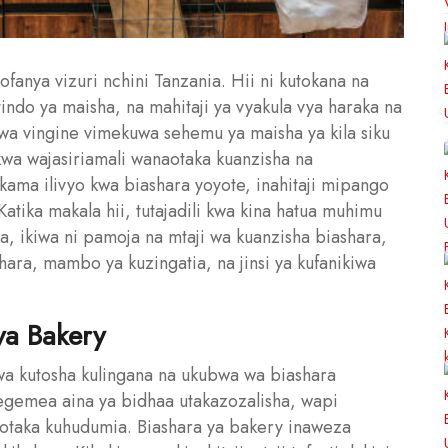
fanya vizuri nchini Tanzania. Hii ni kutokana na
indo ya maisha, na mahitaji ya vyakula vya haraka na
nwa vingine vimekuwa sehemu ya maisha ya kila siku
kwa wajasiriamali wanaotaka kuanzisha na
kama ilivyo kwa biashara yoyote, inahitaji mipango
atika makala hii, tutajadili kwa kina hatua muhimu
a, ikiwa ni pamoja na mtaji wa kuanzisha biashara,
shara, mambo ya kuzingatia, na jinsi ya kufanikiwa
ya Bakery
 wa kutosha kulingana na ukubwa wa biashara
ategemea aina ya bidhaa utakazozalisha, wapi
lotaka kuhudumia. Biashara ya bakery inaweza