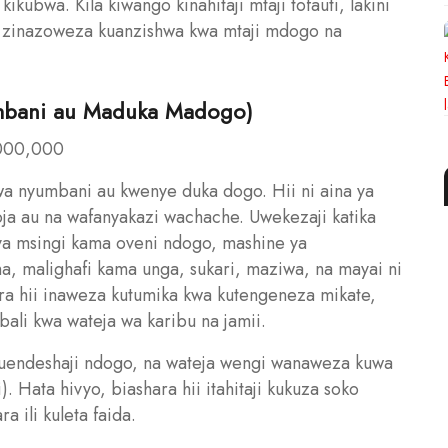
kubwa. Kila kiwango kinahitaji mtaji tofauti, lakini
a zinazoweza kuanzishwa kwa mtaji mdogo na
umbani au Maduka Madogo)
,000,000
a nyumbani au kwenye duka dogo. Hii ni aina ya
a au na wafanyakazi wachache. Uwekezaji katika
 vya msingi kama oveni ndogo, mashine ya
a, malighafi kama unga, sukari, maziwa, na mayai ni
hara hii inaweza kutumika kwa kutengeneza mikate,
ali kwa wateja wa karibu na jamii.
a uendeshaji ndogo, na wateja wengi wanaweza kuwa
. Hata hivyo, biashara hii itahitaji kukuza soko
a ili kuleta faida.