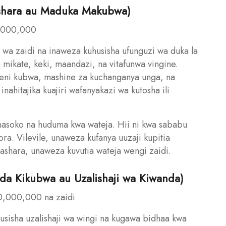
iashara au Maduka Makubwa)
5,000,000
i wa zaidi na inaweza kuhusisha ufunguzi wa duka la
 mikate, keki, maandazi, na vitafunwa vingine.
 oveni kubwa, mashine za kuchanganya unga, na
nahitajika kuajiri wafanyakazi wa kutosha ili
a masoko na huduma kwa wateja. Hii ni kwa sababu
ra. Vilevile, unaweza kufanya uuzaji kupitia
biashara, unaweza kuvutia wateja wengi zaidi.
da Kikubwa au Uzalishaji wa Kiwanda)
50,000,000 na zaidi
usisha uzalishaji wa wingi na kugawa bidhaa kwa