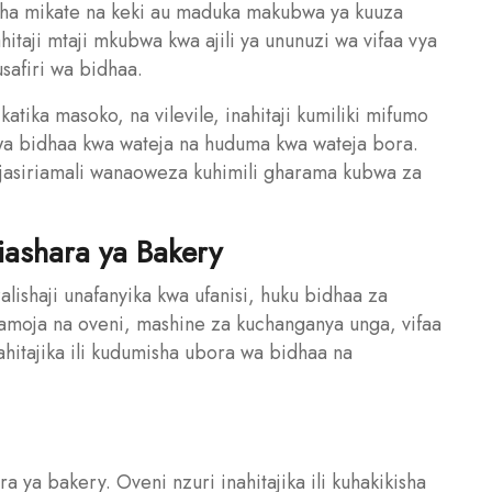
cha mikate na keki au maduka makubwa ya kuuza
hitaji mtaji mkubwa kwa ajili ya ununuzi wa vifaa vya
safiri wa bidhaa.
katika masoko, na vilevile, inahitaji kumiliki mifumo
wa bidhaa kwa wateja na huduma kwa wateja bora.
ajasiriamali wanaoweza kuhimili gharama kubwa za
Biashara ya Bakery
alishaji unafanyika kwa ufanisi, huku bidhaa za
 pamoja na oveni, mashine za kuchanganya unga, vifaa
nahitajika ili kudumisha ubora wa bidhaa na
a ya bakery. Oveni nzuri inahitajika ili kuhakikisha