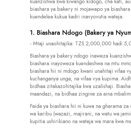
kuanzishwa kwa kiwango kidogo, cha kati, au ki
biashara ya bakery ni mojawapo ya biashar
kuendelea kukua kadri inavyovutia wateja.
1. Biashara Ndogo (Bakery ya Ny
- Mtaji unaohitajika: TZS 2,000,000 hadi 5
Biashara ya bakery ndogo inaweza kuanzishw
biashara inayoweza kuendeshwa na mtu mmoj
biashara hii ni mdogo kwani unahitaji vifaa
kuchanganya unga, na vifaa vya kupima. Aidh
bidhaa zitakazohitajika kwa uzalishaji. Bias
maandazi, na bidhaa zingine za aina mbalimb
Faida ya biashara hii ni kuwa na gharama z
wa karibu (wazazi, majirani, na watu wa jamii)
kupitia ushirikiano na wateja wa mara kwa mar