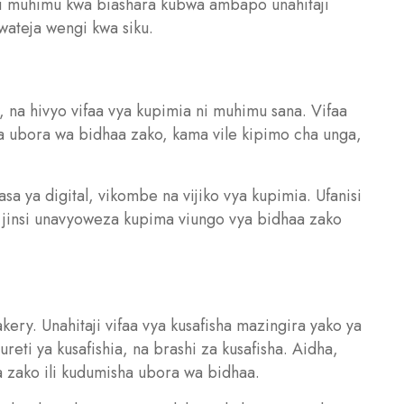
i muhimu kwa biashara kubwa ambapo unahitaji
wateja wengi kwa siku.
, na hivyo vifaa vya kupimia ni muhimu sana. Vifaa
ya ubora wa bidhaa zako, kama vile kipimo cha unga,
sa ya digital, vikombe na vijiko vya kupimia. Ufanisi
a jinsi unavyoweza kupima viungo vya bidhaa zako
akery. Unahitaji vifaa vya kusafisha mazingira yako ya
reti ya kusafishia, na brashi za kusafisha. Aidha,
aa zako ili kudumisha ubora wa bidhaa.