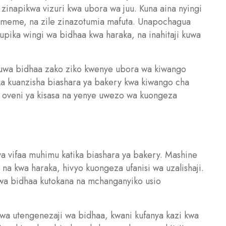
zinapikwa vizuri kwa ubora wa juu. Kuna aina nyingi
 umeme, na zile zinazotumia mafuta. Unapochagua
upika wingi wa bidhaa kwa haraka, na inahitaji kuwa
 kuwa bidhaa zako ziko kwenye ubora wa kiwango
taka kuanzisha biashara ya bakery kwa kiwango cha
a oveni ya kisasa na yenye uwezo wa kuongeza
 vifaa muhimu katika biashara ya bakery. Mashine
 na kwa haraka, hivyo kuongeza ufanisi wa uzalishaji.
 wa bidhaa kutokana na mchanganyiko usio
wa utengenezaji wa bidhaa, kwani kufanya kazi kwa