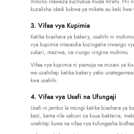
mikono inaweza kuchukua muda mrefu. Hii n
kuzalisha idadi kubwa ya mikate au keki kwa 
3. Vifaa vya Kupimia
Katika biashara ya bakery, usahihi ni muhimu
vya kupimia vitasaidia kuzingatia viwango v
sukari, maziwa, na viungo vingine muhimu.
Vifaa vya kupimia ni pamoja na mizani ya kisa
wa uzalishaji katika bakery yako unategeme
kwa usahihi.
4. Vifaa vya Usafi na Ufungaji
Usafi ni jambo la msingi katika biashara ya b
kazi, kama vile sabuni za kuua bakteria, mabu
unahitaji kuwa na vifaa vya kufungasha bidh