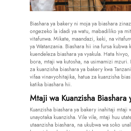
Biashara ya bakery ni moja ya biashara zinazo
ongezeko la idadi ya watu, mabadiliko ya mit
vitafunwa. Mikate, maandazi, keki, na vitafu
ya Watanzania. Biashara hii ina fursa kubwa 
kuendeleza biashara ya vyakula. Hata hivyo, 
bora, mtaji wa kutosha, na usimamizi mzuri. K
za kuanzisha biashara ya bakery kwa Tanzani
vifaa vinavyohitajika, hatua za kuanzisha bia
katika biashara hii.
Mtaji wa Kuanzisha Biashara 
Kuanzisha biashara ya bakery inahitaji mtaji
unayotaka kuanzisha. Vile vile, mtaji huu ut
utaanzisha biashara, na ukubwa wa soko una