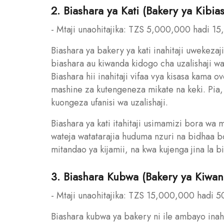
2. Biashara ya Kati (Bakery ya Kib
- Mtaji unaohitajika: TZS 5,000,000 hadi 1
Biashara ya bakery ya kati inahitaji uwekezaj
biashara au kiwanda kidogo cha uzalishaji wa
Biashara hii inahitaji vifaa vya kisasa kama
mashine za kutengeneza mikate na keki. Pia, i
kuongeza ufanisi wa uzalishaji.
Biashara ya kati itahitaji usimamizi bora w
wateja watatarajia huduma nzuri na bidhaa bo
mitandao ya kijamii, na kwa kujenga jina la 
3. Biashara Kubwa (Bakery ya Kiwan
- Mtaji unaohitajika: TZS 15,000,000 hadi 
Biashara kubwa ya bakery ni ile ambayo inah