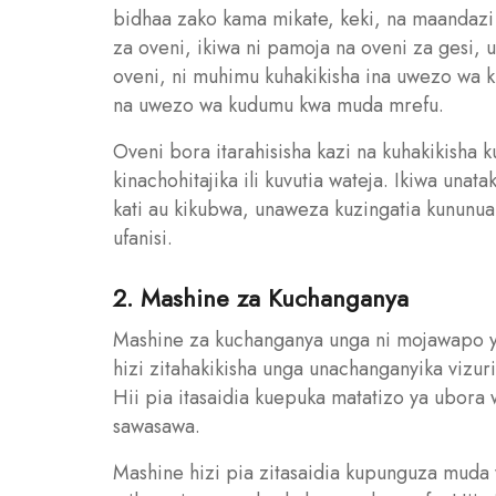
bidhaa zako kama mikate, keki, na maandazi 
za oveni, ikiwa ni pamoja na oveni za gesi,
oveni, ni muhimu kuhakikisha ina uwezo wa k
na uwezo wa kudumu kwa muda mrefu.
Oveni bora itarahisisha kazi na kuhakikisha
kinachohitajika ili kuvutia wateja. Ikiwa una
kati au kikubwa, unaweza kuzingatia kununu
ufanisi.
2. Mashine za Kuchanganya
Mashine za kuchanganya unga ni mojawapo ya
hizi zitahakikisha unga unachanganyika vizuri
Hii pia itasaidia kuepuka matatizo ya ubora
sawasawa.
Mashine hizi pia zitasaidia kupunguza muda 