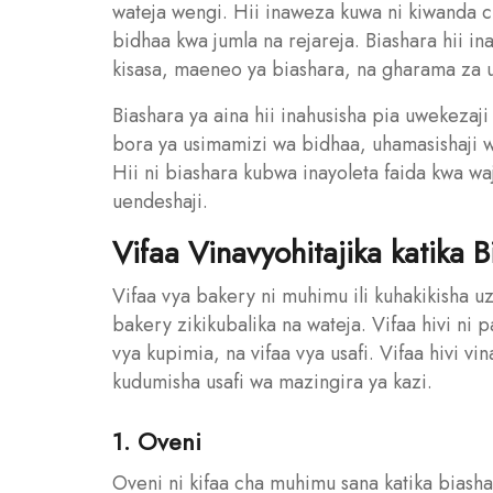
wateja wengi. Hii inaweza kuwa ni kiwanda 
bidhaa kwa jumla na rejareja. Biashara hii ina
kisasa, maeneo ya biashara, na gharama za u
Biashara ya aina hii inahusisha pia uwekezaji 
bora ya usimamizi wa bidhaa, uhamasishaji 
Hii ni biashara kubwa inayoleta faida kwa w
uendeshaji.
Vifaa Vinavyohitajika katika 
Vifaa vya bakery ni muhimu ili kuhakikisha uz
bakery zikikubalika na wateja. Vifaa hivi ni
vya kupimia, na vifaa vya usafi. Vifaa hivi vi
kudumisha usafi wa mazingira ya kazi.
1. Oveni
Oveni ni kifaa cha muhimu sana katika biashar