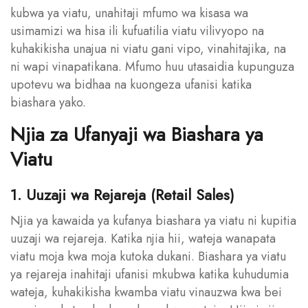
kubwa ya viatu, unahitaji mfumo wa kisasa wa
usimamizi wa hisa ili kufuatilia viatu vilivyopo na
kuhakikisha unajua ni viatu gani vipo, vinahitajika, na
ni wapi vinapatikana. Mfumo huu utasaidia kupunguza
upotevu wa bidhaa na kuongeza ufanisi katika
biashara yako.
Njia za Ufanyaji wa Biashara ya
Viatu
1. Uuzaji wa Rejareja (Retail Sales)
Njia ya kawaida ya kufanya biashara ya viatu ni kupitia
uuzaji wa rejareja. Katika njia hii, wateja wanapata
viatu moja kwa moja kutoka dukani. Biashara ya viatu
ya rejareja inahitaji ufanisi mkubwa katika kuhudumia
wateja, kuhakikisha kwamba viatu vinauzwa kwa bei