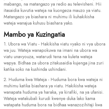
mabango, na matangazo ya redio au televisheni. Hii
itasaidia kuvutia wateja na kuongeza mauzo ya viatu.
Matangazo ya biashara ni muhimu ili kuhakikisha
wateja wanajua kuhusu biashara yako.
Mambo ya Kuzingatia
1. Ubora wa Viatu - Hakikisha viatu vyako ni vya ubora
wa juu. Wateja wanapokuwa na imani na ubora wa
viatu unavyouza, watarudi tena na kuleta wateja
wapya. Bidhaa za ubora zitakusaidia kujenga jina zuri
katika soko na kushinda ushindani.
2. Huduma kwa Wateja - Huduma bora kwa wateja ni
muhimu katika biashara ya viatu. Hakikisha wateja
wanapata huduma ya haraka, ya kirafiki, na ya ufanisi.
Wateja watakubali kurudi kwenye duka lako kama
watapata huduma bora na bidhaa wanazozihitaji kwa