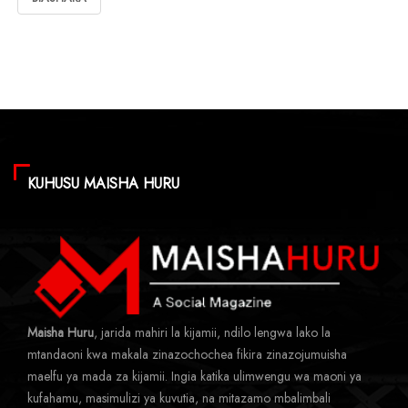
KUHUSU MAISHA HURU
Maisha Huru
, jarida mahiri la kijamii, ndilo lengwa lako la
mtandaoni kwa makala zinazochochea fikira zinazojumuisha
maelfu ya mada za kijamii. Ingia katika ulimwengu wa maoni ya
kufahamu, masimulizi ya kuvutia, na mitazamo mbalimbali