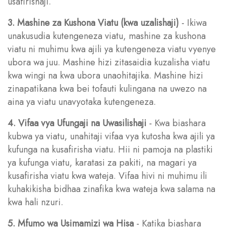
usafirishaji.
3. Mashine za Kushona Viatu (kwa uzalishaji)
- Ikiwa
unakusudia kutengeneza viatu, mashine za kushona
viatu ni muhimu kwa ajili ya kutengeneza viatu vyenye
ubora wa juu. Mashine hizi zitasaidia kuzalisha viatu
kwa wingi na kwa ubora unaohitajika. Mashine hizi
zinapatikana kwa bei tofauti kulingana na uwezo na
aina ya viatu unavyotaka kutengeneza.
4. Vifaa vya Ufungaji na Uwasilishaji
- Kwa biashara
kubwa ya viatu, unahitaji vifaa vya kutosha kwa ajili ya
kufunga na kusafirisha viatu. Hii ni pamoja na plastiki
ya kufunga viatu, karatasi za pakiti, na magari ya
kusafirisha viatu kwa wateja. Vifaa hivi ni muhimu ili
kuhakikisha bidhaa zinafika kwa wateja kwa salama na
kwa hali nzuri.
5. Mfumo wa Usimamizi wa Hisa
- Katika biashara