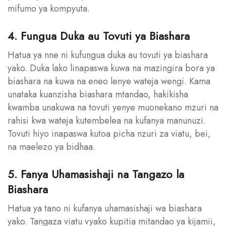
mifumo ya kompyuta.
4. Fungua Duka au Tovuti ya Biashara
Hatua ya nne ni kufungua duka au tovuti ya biashara
yako. Duka lako linapaswa kuwa na mazingira bora ya
biashara na kuwa na eneo lenye wateja wengi. Kama
unataka kuanzisha biashara mtandao, hakikisha
kwamba unakuwa na tovuti yenye muonekano mzuri na
rahisi kwa wateja kutembelea na kufanya manunuzi.
Tovuti hiyo inapaswa kutoa picha nzuri za viatu, bei,
na maelezo ya bidhaa.
5. Fanya Uhamasishaji na Tangazo la
Biashara
Hatua ya tano ni kufanya uhamasishaji wa biashara
yako. Tangaza viatu vyako kupitia mitandao ya kijamii,