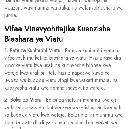
itahitaji wafanyakazi wengi, ikiwa ni pamoja na
wauzaji, wasimamizi wa duka, na wafanyabiashara wa
jumla.
Vifaa Vinavyohitajika Kuanzisha
Biashara ya Viatu
1. Rafu za Kuhifadhi Viatu
- Rafu za kuhifadhi viatu ni
vifaa muhimu katika biashara ya viatu. Hizi zitasaidia
kuweka viatu kwa usafi na kuonyesha bidhaa kwa
wateja kwa urahisi. Rafu hizi zinapaswa kuwa na
uwezo wa kubeba viatu vingi kwa wakati mmoja, na
kuonyesha viatu kwa namna inayovutia wateja.
2. Boksi za Viatu
- Boksi za viatu ni muhimu kwa ajili
ya kusafirisha viatu kutoka kwa wazalishaji au kwa ajili
ya kupakia viatu kwa wateja. Boksi hizi ni muhimu kwa
kulinda viatu dhidi ya uchafu na uharibifu wakati wa