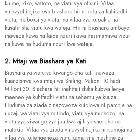
kiume, kike, watoto, na viatu vya ofisini. Vifaa
vinavyohitajika kwa biashara hii ni rafu za kuhifadhi
viatu, maboksi ya viatu, na vifaa vya kupakia na
kusafirisha viatu kwa wateja. Hii ni biashara ambayo
inaweza kuwa na faida nzuri ikiwa itasimamiwa vizuri
na kuwa na huduma nzuri kwa wateja.
2. Mtaji wa Biashara ya Kati
Biashara ya viatu ya kiwango cha kati inaweza
kuanzishwa kwa mtaji wa Shilingi Milioni 10 hadi
Milioni 30. Biashara hii inahitaji duka kubwa lenye
maeneo ya kuhifadhi viatu na sehemu ya kuuza.
Huduma za ziada zinazoweza kutolewa ni pamoja na
uuzaji wa viatu vya mitindo, viatu vya michezo, na
viatu vya viwango vya juu kwa ajili ya sherehe na
matukio. Vifaa vya ziada vinavyohitajika ni pamoja na
vifaa vya kutengeneza viatu kama vile mashine za