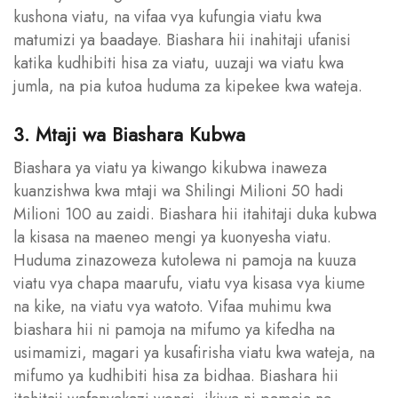
kushona viatu, na vifaa vya kufungia viatu kwa
matumizi ya baadaye. Biashara hii inahitaji ufanisi
katika kudhibiti hisa za viatu, uuzaji wa viatu kwa
jumla, na pia kutoa huduma za kipekee kwa wateja.
3. Mtaji wa Biashara Kubwa
Biashara ya viatu ya kiwango kikubwa inaweza
kuanzishwa kwa mtaji wa Shilingi Milioni 50 hadi
Milioni 100 au zaidi. Biashara hii itahitaji duka kubwa
la kisasa na maeneo mengi ya kuonyesha viatu.
Huduma zinazoweza kutolewa ni pamoja na kuuza
viatu vya chapa maarufu, viatu vya kisasa vya kiume
na kike, na viatu vya watoto. Vifaa muhimu kwa
biashara hii ni pamoja na mifumo ya kifedha na
usimamizi, magari ya kusafirisha viatu kwa wateja, na
mifumo ya kudhibiti hisa za bidhaa. Biashara hii