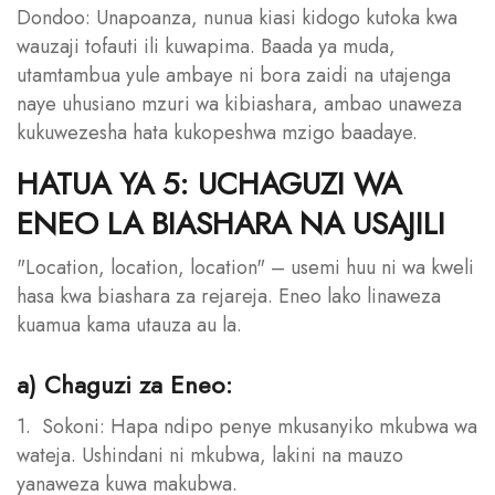
Dondoo: Unapoanza, nunua kiasi kidogo kutoka kwa
wauzaji tofauti ili kuwapima. Baada ya muda,
utamtambua yule ambaye ni bora zaidi na utajenga
naye uhusiano mzuri wa kibiashara, ambao unaweza
kukuwezesha hata kukopeshwa mzigo baadaye.
HATUA YA 5: UCHAGUZI WA
ENEO LA BIASHARA NA USAJILI
"Location, location, location" – usemi huu ni wa kweli
hasa kwa biashara za rejareja. Eneo lako linaweza
kuamua kama utauza au la.
a) Chaguzi za Eneo:
1. Sokoni: Hapa ndipo penye mkusanyiko mkubwa wa
wateja. Ushindani ni mkubwa, lakini na mauzo
yanaweza kuwa makubwa.