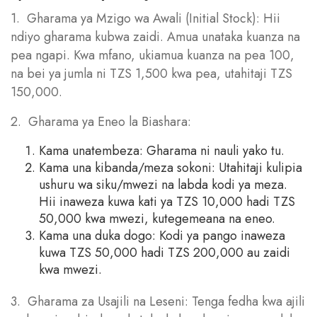
1. Gharama ya Mzigo wa Awali (Initial Stock): Hii
ndiyo gharama kubwa zaidi. Amua unataka kuanza na
pea ngapi. Kwa mfano, ukiamua kuanza na pea 100,
na bei ya jumla ni TZS 1,500 kwa pea, utahitaji TZS
150,000.
2. Gharama ya Eneo la Biashara:
Kama unatembeza: Gharama ni nauli yako tu.
Kama una kibanda/meza sokoni: Utahitaji kulipia
ushuru wa siku/mwezi na labda kodi ya meza.
Hii inaweza kuwa kati ya TZS 10,000 hadi TZS
50,000 kwa mwezi, kutegemeana na eneo.
Kama una duka dogo: Kodi ya pango inaweza
kuwa TZS 50,000 hadi TZS 200,000 au zaidi
kwa mwezi.
3. Gharama za Usajili na Leseni: Tenga fedha kwa ajili