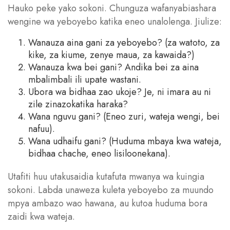
Hauko peke yako sokoni. Chunguza wafanyabiashara
wengine wa yeboyebo katika eneo unalolenga. Jiulize:
Wanauza aina gani za yeboyebo? (za watoto, za
kike, za kiume, zenye maua, za kawaida?)
Wanauza kwa bei gani? Andika bei za aina
mbalimbali ili upate wastani.
Ubora wa bidhaa zao ukoje? Je, ni imara au ni
zile zinazokatika haraka?
Wana nguvu gani? (Eneo zuri, wateja wengi, bei
nafuu).
Wana udhaifu gani? (Huduma mbaya kwa wateja,
bidhaa chache, eneo lisiloonekana).
Utafiti huu utakusaidia kutafuta mwanya wa kuingia
sokoni. Labda unaweza kuleta yeboyebo za muundo
mpya ambazo wao hawana, au kutoa huduma bora
zaidi kwa wateja.