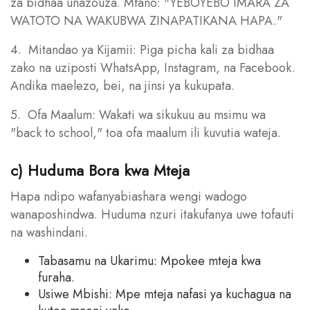
za bidhaa unazouza. Mfano: "YEBOYEBO IMARA ZA
WATOTO NA WAKUBWA ZINAPATIKANA HAPA."
4. Mitandao ya Kijamii: Piga picha kali za bidhaa
zako na uziposti WhatsApp, Instagram, na Facebook.
Andika maelezo, bei, na jinsi ya kukupata.
5. Ofa Maalum: Wakati wa sikukuu au msimu wa
"back to school," toa ofa maalum ili kuvutia wateja.
c) Huduma Bora kwa Mteja
Hapa ndipo wafanyabiashara wengi wadogo
wanaposhindwa. Huduma nzuri itakufanya uwe tofauti
na washindani.
Tabasamu na Ukarimu: Mpokee mteja kwa
furaha.
Usiwe Mbishi: Mpe mteja nafasi ya kuchagua na