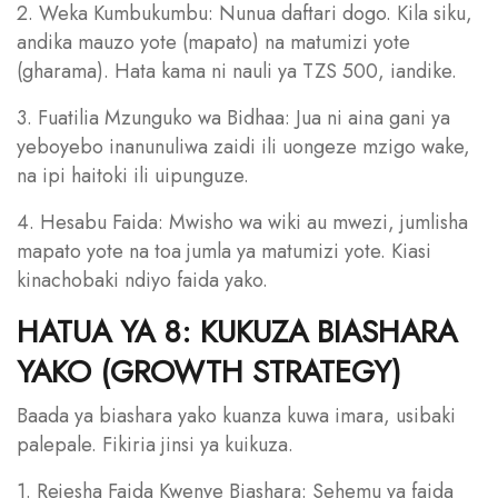
2. Weka Kumbukumbu: Nunua daftari dogo. Kila siku,
andika mauzo yote (mapato) na matumizi yote
(gharama). Hata kama ni nauli ya TZS 500, iandike.
3. Fuatilia Mzunguko wa Bidhaa: Jua ni aina gani ya
yeboyebo inanunuliwa zaidi ili uongeze mzigo wake,
na ipi haitoki ili uipunguze.
4. Hesabu Faida: Mwisho wa wiki au mwezi, jumlisha
mapato yote na toa jumla ya matumizi yote. Kiasi
kinachobaki ndiyo faida yako.
HATUA YA 8: KUKUZA BIASHARA
YAKO (GROWTH STRATEGY)
Baada ya biashara yako kuanza kuwa imara, usibaki
palepale. Fikiria jinsi ya kuikuza.
1. Rejesha Faida Kwenye Biashara: Sehemu ya faida