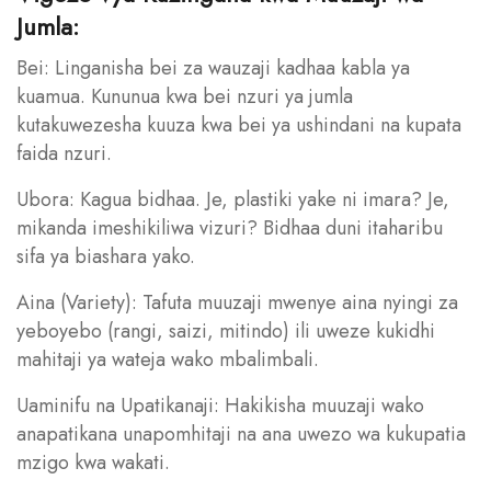
Jumla:
Bei: Linganisha bei za wauzaji kadhaa kabla ya
kuamua. Kununua kwa bei nzuri ya jumla
kutakuwezesha kuuza kwa bei ya ushindani na kupata
faida nzuri.
Ubora: Kagua bidhaa. Je, plastiki yake ni imara? Je,
mikanda imeshikiliwa vizuri? Bidhaa duni itaharibu
sifa ya biashara yako.
Aina (Variety): Tafuta muuzaji mwenye aina nyingi za
yeboyebo (rangi, saizi, mitindo) ili uweze kukidhi
mahitaji ya wateja wako mbalimbali.
Uaminifu na Upatikanaji: Hakikisha muuzaji wako
anapatikana unapomhitaji na ana uwezo wa kukupatia
mzigo kwa wakati.