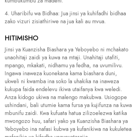
kumbukumbu za madeni.
4. Uharibifu wa Bidhaa: Jua jinsi ya kuhifadhi bidhaa
zako vizuri zisiathiriwe na jua kali au mvua.
HITIMISHO
Jinsi ya Kuanzisha Biashara ya Yeboyebo ni mchakato
unaohitaji zaidi ya kuwa na mtaji. Unahitaji utafiti,
mpango, mkakati, nidhamu ya fedha, na uvumilivu.
Ingawa inaweza kuonekana kama biashara duni,
ukweli ni kwamba ina soko la uhakika na inaweza
kukupa faida endelevu ikiwa utaifanya kwa weledi.
Anza kidogo ukiwa na malengo makubwa. Usiogope
ushindani, bali utumie kama fursa ya kujifunza na kuwa
mbunifu zaidi. Kwa kufuata hatua zilizoelezwa katika
mwongozo huu, safari yako ya Kuanzisha Biashara ya
Yeboyebo ina nafasi kubwa ya kufanikiwa na kukuletea
mafanikio ya kifedha unayoyatarajia.