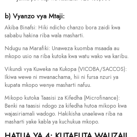
b) Vyanzo vya Mtaji:
Akiba Binafsi: Hiki ndicho chanzo bora zaidi kwa
sababu hakina riba wala masharti.
Ndugu na Marafiki: Unaweza kuomba msaada au
mkopo usio na riba kutoka kwa watu wako wa karibu.
Vikundi vya Kuweka na Kukopa (VICOBA/SACCOS):
Ikiwa wewe ni mwanachama, hii ni fursa nzuri ya
kupata mkopo wenye masharti nafuu.
Mikopo kutoka Taasisi za Kifedha (Microfinance):
Benki na taasisi ndogo za kifedha hutoa mikopo kwa
wajasiriamali wadogo. Hakikisha unaelewa riba na
masharti yake kabla ya kuchukua mkopo.
HATUA YA 4: KUTAFUTA WAUZAJI