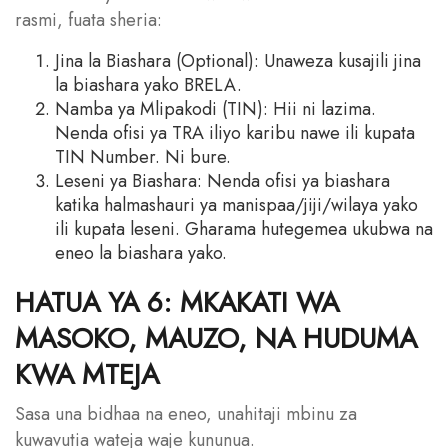
rasmi, fuata sheria:
Jina la Biashara (Optional): Unaweza kusajili jina
la biashara yako BRELA.
Namba ya Mlipakodi (TIN): Hii ni lazima.
Nenda ofisi ya TRA iliyo karibu nawe ili kupata
TIN Number. Ni bure.
Leseni ya Biashara: Nenda ofisi ya biashara
katika halmashauri ya manispaa/jiji/wilaya yako
ili kupata leseni. Gharama hutegemea ukubwa na
eneo la biashara yako.
HATUA YA 6: MKAKATI WA
MASOKO, MAUZO, NA HUDUMA
KWA MTEJA
Sasa una bidhaa na eneo, unahitaji mbinu za
kuwavutia wateja waje kununua.