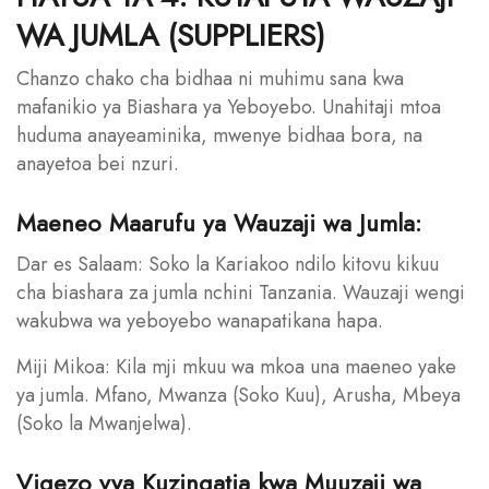
WA JUMLA (SUPPLIERS)
Chanzo chako cha bidhaa ni muhimu sana kwa
mafanikio ya Biashara ya Yeboyebo. Unahitaji mtoa
huduma anayeaminika, mwenye bidhaa bora, na
anayetoa bei nzuri.
Maeneo Maarufu ya Wauzaji wa Jumla:
Dar es Salaam: Soko la Kariakoo ndilo kitovu kikuu
cha biashara za jumla nchini Tanzania. Wauzaji wengi
wakubwa wa yeboyebo wanapatikana hapa.
Miji Mikoa: Kila mji mkuu wa mkoa una maeneo yake
ya jumla. Mfano, Mwanza (Soko Kuu), Arusha, Mbeya
(Soko la Mwanjelwa).
Vigezo vya Kuzingatia kwa Muuzaji wa