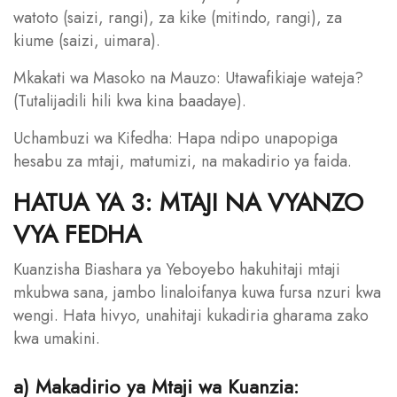
watoto (saizi, rangi), za kike (mitindo, rangi), za
kiume (saizi, uimara).
Mkakati wa Masoko na Mauzo: Utawafikiaje wateja?
(Tutalijadili hili kwa kina baadaye).
Uchambuzi wa Kifedha: Hapa ndipo unapopiga
hesabu za mtaji, matumizi, na makadirio ya faida.
HATUA YA 3: MTAJI NA VYANZO
VYA FEDHA
Kuanzisha Biashara ya Yeboyebo hakuhitaji mtaji
mkubwa sana, jambo linaloifanya kuwa fursa nzuri kwa
wengi. Hata hivyo, unahitaji kukadiria gharama zako
kwa umakini.
a) Makadirio ya Mtaji wa Kuanzia: