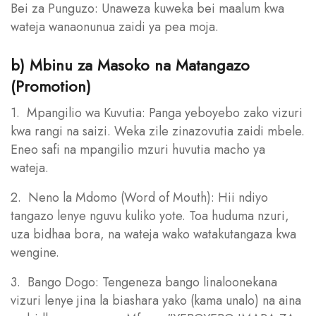
Bei za Punguzo: Unaweza kuweka bei maalum kwa
wateja wanaonunua zaidi ya pea moja.
b) Mbinu za Masoko na Matangazo
(Promotion)
1. Mpangilio wa Kuvutia: Panga yeboyebo zako vizuri
kwa rangi na saizi. Weka zile zinazovutia zaidi mbele.
Eneo safi na mpangilio mzuri huvutia macho ya
wateja.
2. Neno la Mdomo (Word of Mouth): Hii ndiyo
tangazo lenye nguvu kuliko yote. Toa huduma nzuri,
uza bidhaa bora, na wateja wako watakutangaza kwa
wengine.
3. Bango Dogo: Tengeneza bango linaloonekana
vizuri lenye jina la biashara yako (kama unalo) na aina