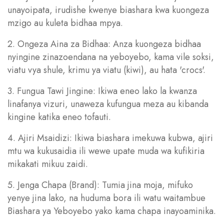
unayoipata, irudishe kwenye biashara kwa kuongeza
mzigo au kuleta bidhaa mpya.
2. Ongeza Aina za Bidhaa: Anza kuongeza bidhaa
nyingine zinazoendana na yeboyebo, kama vile soksi,
viatu vya shule, krimu ya viatu (kiwi), au hata 'crocs'.
3. Fungua Tawi Jingine: Ikiwa eneo lako la kwanza
linafanya vizuri, unaweza kufungua meza au kibanda
kingine katika eneo tofauti.
4. Ajiri Msaidizi: Ikiwa biashara imekuwa kubwa, ajiri
mtu wa kukusaidia ili wewe upate muda wa kufikiria
mikakati mikuu zaidi.
5. Jenga Chapa (Brand): Tumia jina moja, mifuko
yenye jina lako, na huduma bora ili watu waitambue
Biashara ya Yeboyebo yako kama chapa inayoaminika.