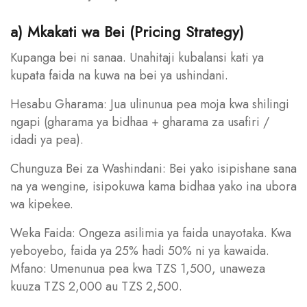
a) Mkakati wa Bei (Pricing Strategy)
Kupanga bei ni sanaa. Unahitaji kubalansi kati ya
kupata faida na kuwa na bei ya ushindani.
Hesabu Gharama: Jua ulinunua pea moja kwa shilingi
ngapi (gharama ya bidhaa + gharama za usafiri /
idadi ya pea).
Chunguza Bei za Washindani: Bei yako isipishane sana
na ya wengine, isipokuwa kama bidhaa yako ina ubora
wa kipekee.
Weka Faida: Ongeza asilimia ya faida unayotaka. Kwa
yeboyebo, faida ya 25% hadi 50% ni ya kawaida.
Mfano: Umenunua pea kwa TZS 1,500, unaweza
kuuza TZS 2,000 au TZS 2,500.