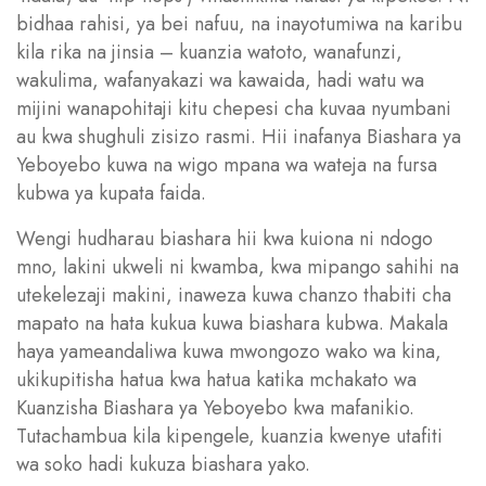
bidhaa rahisi, ya bei nafuu, na inayotumiwa na karibu
kila rika na jinsia – kuanzia watoto, wanafunzi,
wakulima, wafanyakazi wa kawaida, hadi watu wa
mijini wanapohitaji kitu chepesi cha kuvaa nyumbani
au kwa shughuli zisizo rasmi. Hii inafanya Biashara ya
Yeboyebo kuwa na wigo mpana wa wateja na fursa
kubwa ya kupata faida.
Wengi hudharau biashara hii kwa kuiona ni ndogo
mno, lakini ukweli ni kwamba, kwa mipango sahihi na
utekelezaji makini, inaweza kuwa chanzo thabiti cha
mapato na hata kukua kuwa biashara kubwa. Makala
haya yameandaliwa kuwa mwongozo wako wa kina,
ukikupitisha hatua kwa hatua katika mchakato wa
Kuanzisha Biashara ya Yeboyebo kwa mafanikio.
Tutachambua kila kipengele, kuanzia kwenye utafiti
wa soko hadi kukuza biashara yako.