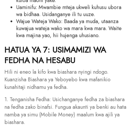
kutoa maoni yake.
Uaminifu: Mwambie mteja ukweli kuhusu ubora
wa bidhaa. Usidanganye ili tu uuze.
Wajue Wateja Wako: Baada ya muda, utaanza
kuwajua wateja wako wa mara kwa mara. Waite
kwa majina yao, hii hujenga uhusiano.
HATUA YA 7: USIMAMIZI WA
FEDHA NA HESABU
Hili ni eneo la kifo kwa biashara nyingi ndogo.
Kuanzisha Biashara ya Yeboyebo kwa mafanikio
kunahitaji nidhamu ya fedha.
1. Tenganisha Fedha: Usichanganye fedha za biashara
na fedha zako binafsi. Fungua akaunti ya benki au hata
namba ya simu (Mobile Money) maalum kwa ajili ya
biashara.