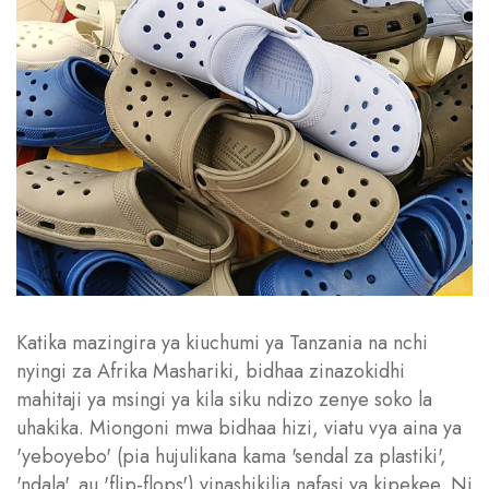
Katika mazingira ya kiuchumi ya Tanzania na nchi
nyingi za Afrika Mashariki, bidhaa zinazokidhi
mahitaji ya msingi ya kila siku ndizo zenye soko la
uhakika. Miongoni mwa bidhaa hizi, viatu vya aina ya
'yeboyebo' (pia hujulikana kama 'sendal za plastiki',
'ndala', au 'flip-flops') vinashikilia nafasi ya kipekee. Ni