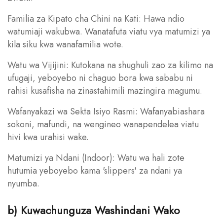
Familia za Kipato cha Chini na Kati: Hawa ndio
watumiaji wakubwa. Wanatafuta viatu vya matumizi ya
kila siku kwa wanafamilia wote.
Watu wa Vijijini: Kutokana na shughuli zao za kilimo na
ufugaji, yeboyebo ni chaguo bora kwa sababu ni
rahisi kusafisha na zinastahimili mazingira magumu.
Wafanyakazi wa Sekta Isiyo Rasmi: Wafanyabiashara
sokoni, mafundi, na wengineo wanapendelea viatu
hivi kwa urahisi wake.
Matumizi ya Ndani (Indoor): Watu wa hali zote
hutumia yeboyebo kama 'slippers' za ndani ya
nyumba.
b) Kuwachunguza Washindani Wako