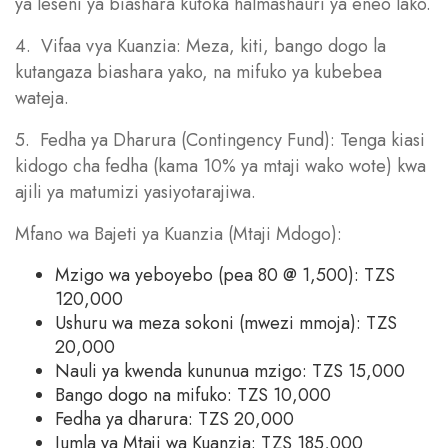
ya leseni ya biashara kutoka halmashauri ya eneo lako.
4. Vifaa vya Kuanzia: Meza, kiti, bango dogo la
kutangaza biashara yako, na mifuko ya kubebea
wateja.
5. Fedha ya Dharura (Contingency Fund): Tenga kiasi
kidogo cha fedha (kama 10% ya mtaji wako wote) kwa
ajili ya matumizi yasiyotarajiwa.
Mfano wa Bajeti ya Kuanzia (Mtaji Mdogo):
Mzigo wa yeboyebo (pea 80 @ 1,500): TZS
120,000
Ushuru wa meza sokoni (mwezi mmoja): TZS
20,000
Nauli ya kwenda kununua mzigo: TZS 15,000
Bango dogo na mifuko: TZS 10,000
Fedha ya dharura: TZS 20,000
Jumla ya Mtaji wa Kuanzia: TZS 185,000