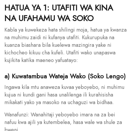
HATUA YA 1: UTAFITI WA KINA
NA UFAHAMU WA SOKO
Kabla ya kuwekeza hata shilingi moja, hatua ya kwanza
na muhimu zaidi ni kufanya utafiti. Kukurupuka na
kuanza biashara bila kuelewa mazingira yake ni
kichocheo kikuu cha kufeli. Utafiti wako unapaswa
kujikita katika maeneo yafuatayo:
a) Kuwatambua Wateja Wako (Soko Lengo)
Ingawa kila mtu anaweza kuvaa yeboyebo, ni muhimu
kujua ni kundi gani hasa unalilenga ili kurahisisha
mikakati yako ya masoko na uchaguzi wa bidhaa.
Wanafunzi: Wanahitaji yeboyebo imara na za bei
nafuu kwa ajili ya kutembelea, hasa wale wa shule za
bweni.