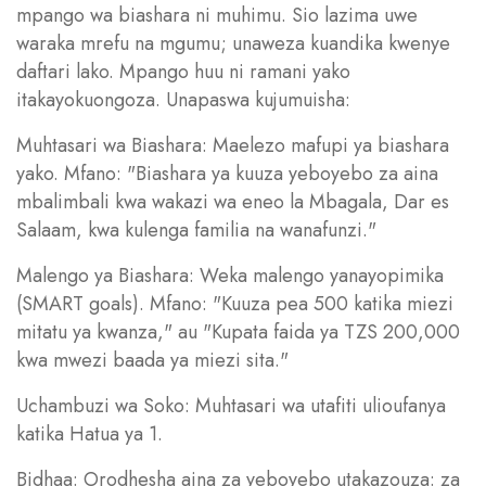
mpango wa biashara ni muhimu. Sio lazima uwe
waraka mrefu na mgumu; unaweza kuandika kwenye
daftari lako. Mpango huu ni ramani yako
itakayokuongoza. Unapaswa kujumuisha:
Muhtasari wa Biashara: Maelezo mafupi ya biashara
yako. Mfano: "Biashara ya kuuza yeboyebo za aina
mbalimbali kwa wakazi wa eneo la Mbagala, Dar es
Salaam, kwa kulenga familia na wanafunzi."
Malengo ya Biashara: Weka malengo yanayopimika
(SMART goals). Mfano: "Kuuza pea 500 katika miezi
mitatu ya kwanza," au "Kupata faida ya TZS 200,000
kwa mwezi baada ya miezi sita."
Uchambuzi wa Soko: Muhtasari wa utafiti ulioufanya
katika Hatua ya 1.
Bidhaa: Orodhesha aina za yeboyebo utakazouza: za