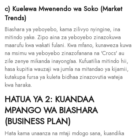
c) Kuelewa Mwenendo wa Soko (Market
Trends)
Biashara ya yeboyebo, kama zilivyo nyingine, ina
mitindo yake. Zipo aina za yeboyebo zinazokuwa
maarufu kwa wakati fulani. Kwa mfano, kunaweza kuwa
na msimu wa yeboyebo zinazofanana na 'Crocs' au
zile zenye mikanda inayong'aa. Kufuatilia mitindo hii,
hasa kupitia wauzaji wa jumla na mitandao ya kijamii,
kutakupa fursa ya kuleta bidhaa zinazovutia wateja
kwa haraka.
HATUA YA 2: KUANDAA
MPANGO WA BIASHARA
(BUSINESS PLAN)
Hata kama unaanza na mtaji mdogo sana, kuandika