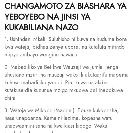
CHANGAMOTO ZA BIASHARA YA
YEBOYEBO NA JINSI YA
KUKABILIANA NAZO
1. Ushindani Mkali: Suluhisho ni kuwa na huduma bora
kwa wateja, bidhaa zenye ubora, na kutafuta mitindo
mipya ambayo wengine hawana.
2. Mabadiliko ya Bei kwa Wauzaji wa Jumla: Jenga
uhusiano mzuri na muuzaji wako ili akutaarifu mapema
kuhusu mabadiliko ya bei. Pia, kuwa na akiba
kutakusaidia kununua mzigo mkubwa bei inapokuwa
chini.
3. Wateja wa Mikopo (Madeni): Epuka kukopesha,
hasa unapoanza. Kama ni lazima, kopesha watu
unaowaamini sana na kwa kiasi kidogo. Weka