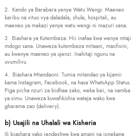
2. Kando ya Barabara yenye Watu Wengi: Maeneo
karibu na vituo vya daladala, shule, hospitali, au
maeneo ya makazi yenye watu wengi ni mazuri sana.
3. Biashara ya Kutembeza: Hii inafaa kwa wenye mtaji
mdogo sana. Unaweza kutembeza mitaani, maofisini,
au kwenye maeneo ya ujenzi. Inahitaji nguvu na
uvumilivu.
4. Biashara Mtandaoni: Tumia mitandao ya kijamii
kama Instagram, Facebook, na hasa WhatsApp Status.
Piga picha nzuri za bidhaa zako, weka bei, na namba
ya simu. Unaweza kuwafikishia wateja wako kwa
gharama zao (delivery).
b) Usajili na Uhalali wa Kisheria
Ili biashara yako iendeshwe kwa amani na ionekane