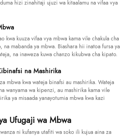
uma hizi zinahitaji ujuzi wa kitaalamu na vifaa vya
 Mbwa
o kwa kuuza vifaa vya mbwa kama vile chakula cha
, na mabanda ya mbwa. Biashara hii inatoa fursa ya
eja, na inaweza kuwa chanzo kikubwa cha kipato.
binafsi na Mashirika
za mbwa kwa wateja binafsi au mashirika. Wateja
a wanyama wa kipenzi, au mashirika kama vile
ashirika ya misaada yanayotumia mbwa kwa kazi
 ya Ufugaji wa Mbwa
wanza ni kufanya utafiti wa soko ili kujua aina za