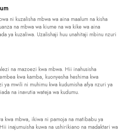
lum
mbwa ni kuzalisha mbwa wa aina maalum na kisha
kuanza na mbwa wa kiume na wa kike wa aina
a ya kuzaliwa. Uzalishaji huu unahitaji mbinu nzuri
lezi na mazoezi kwa mbwa. Hii inahusisha
utembea kwa kamba, kuonyesha heshima kwa
zi ya mwili ni muhimu kwa kudumisha afya nzuri ya
ada na inavutia wateja wa kudumu.
ya kwa mbwa, ikiwa ni pamoja na matibabu ya
Hii inajumuisha kuwa na ushirikiano na madaktari wa