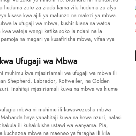
a huduma zote za ziada kama vile huduma za afya
 vya kisasa kwa ajili ya mafunzo na malezi ya mbwa.
bwa la ufugaji wa mbwa, kushirikiana na watoa
wa wateja wengi katika soko la ndani na la
ni pamoja na magari ya kusafirisha mbwa, vifaa vya
a kwa Ufugaji wa Mbwa
i muhimu kwa mjasiriamali wa ufugaji wa mbwa ili
n Shepherd, Labrador, Rottweiler, na Golden
uri. Inahitaji mjasiriamali kuwa na mbwa wa kiume
kufugia mbwa ni muhimu ili kuwawezesha mbwa
 Mabanda haya yanahitaji kuwa na hewa nzuri, nafasi
hakula ili kuhakikisha ustawi wa wanyama. Pia,
kuchezea mbwa na maeneo ya faragha ili kila