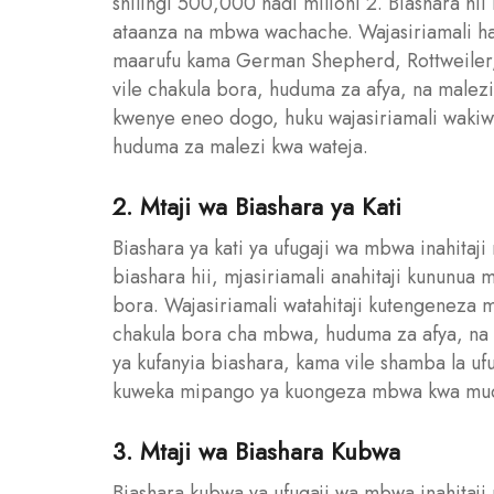
shilingi 500,000 hadi milioni 2. Biashara h
ataanza na mbwa wachache. Wajasiriamali 
maarufu kama German Shepherd, Rottweiler
vile chakula bora, huduma za afya, na malezi
kwenye eneo dogo, huku wajasiriamali waki
huduma za malezi kwa wateja.
2. Mtaji wa Biashara ya Kati
Biashara ya kati ya ufugaji wa mbwa inahitaji 
biashara hii, mjasiriamali anahitaji kununua
bora. Wajasiriamali watahitaji kutengeneza
chakula bora cha mbwa, huduma za afya, na 
ya kufanyia biashara, kama vile shamba la 
kuweka mipango ya kuongeza mbwa kwa mu
3. Mtaji wa Biashara Kubwa
Biashara kubwa ya ufugaji wa mbwa inahitaji m