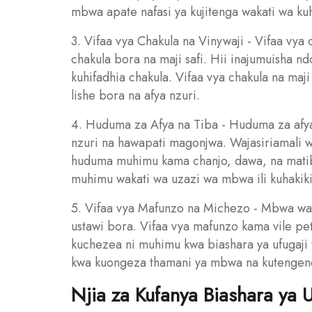
mbwa apate nafasi ya kujitenga wakati wa kuhi
3. Vifaa vya Chakula na Vinywaji - Vifaa vya 
chakula bora na maji safi. Hii inajumuisha 
kuhifadhia chakula. Vifaa vya chakula na ma
lishe bora na afya nzuri.
4. Huduma za Afya na Tiba - Huduma za afy
nzuri na hawapati magonjwa. Wajasiriamali 
huduma muhimu kama chanjo, dawa, na mati
muhimu wakati wa uzazi wa mbwa ili kuhakik
5. Vifaa vya Mafunzo na Michezo - Mbwa wana
ustawi bora. Vifaa vya mafunzo kama vile pe
kuchezea ni muhimu kwa biashara ya ufugaj
kwa kuongeza thamani ya mbwa na kutengen
Njia za Kufanya Biashara ya