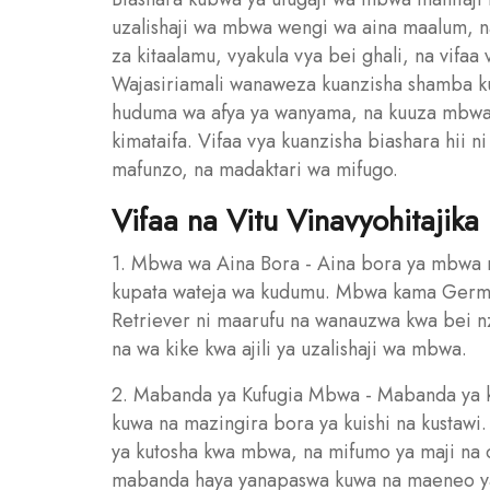
uzalishaji wa mbwa wengi wa aina maalum, n
za kitaalamu, vyakula vya bei ghali, na vifaa
Wajasiriamali wanaweza kuanzisha shamba ku
huduma wa afya ya wanyama, na kuuza mbwa k
kimataifa. Vifaa vya kuanzisha biashara hii 
mafunzo, na madaktari wa mifugo.
Vifaa na Vitu Vinavyohitajik
1. Mbwa wa Aina Bora - Aina bora ya mbwa n
kupata wateja wa kudumu. Mbwa kama Germa
Retriever ni maarufu na wanauzwa kwa bei nz
na wa kike kwa ajili ya uzalishaji wa mbwa.
2. Mabanda ya Kufugia Mbwa - Mabanda ya 
kuwa na mazingira bora ya kuishi na kustawi.
ya kutosha kwa mbwa, na mifumo ya maji na c
mabanda haya yanapaswa kuwa na maeneo ya 