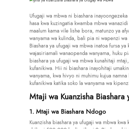
Ufugaji wa mbwa ni biashara inayoongezeka 
hasa kwa kuzingatia kwamba mbwa wanazidi 
maalum kama vile lishe bora, matunzo ya afya
wanyama wa kulinda, bali pia ni wapenzi wa
Biashara ya ufugaji wa mbwa inatoa fursa ya
wajasiriamali wanaopenda wanyama, huku pi
biashara ya ufugaji wa mbwa kunahitaji mtaji,
kufanikiwa. Hii ni biashara inayohitaji umaki
wanyama, kwa hivyo ni muhimu kujua namna bo
kufanikiwa katika soko la wanyama wa kipenz
Mtaji wa Kuanzisha Biashara
1. Mtaji wa Biashara Ndogo
Kuanzisha biashara ya ufugaji wa mbwa kwa ki