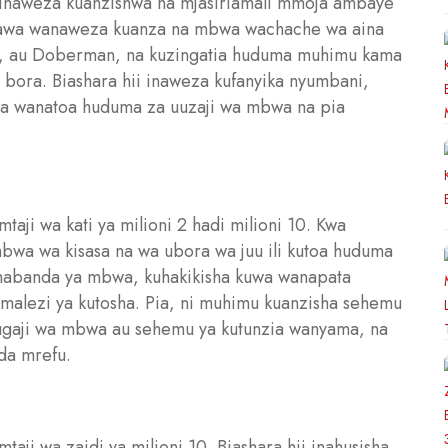
ii inaweza kuanzishwa na mjasiriamali mmoja ambaye
hawa wanaweza kuanza na mbwa wachache wa aina
, au Doberman, na kuzingatia huduma muhimu kama
 bora. Biashara hii inaweza kufanyika nyumbani,
wa wanatoa huduma za uuzaji wa mbwa na pia
mtaji wa kati ya milioni 2 hadi milioni 10. Kwa
 mbwa wa kisasa na wa ubora wa juu ili kutoa huduma
 mabanda ya mbwa, kuhakikisha kuwa wanapata
malezi ya kutosha. Pia, ni muhimu kuanzisha sehemu
ufugaji wa mbwa au sehemu ya kutunzia wanyama, na
da mrefu.
taji wa zaidi ya milioni 10. Biashara hii inahusisha