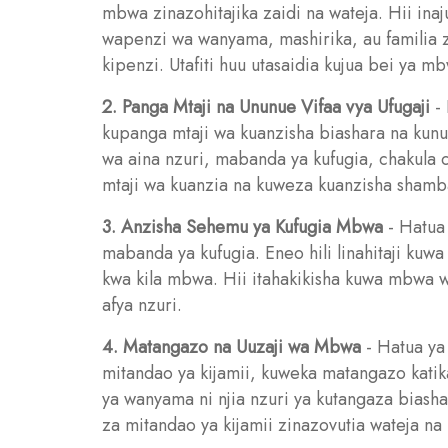
mbwa zinazohitajika zaidi na wateja. Hii in
wapenzi wa wanyama, mashirika, au familia
kipenzi. Utafiti huu utasaidia kujua bei ya 
2. Panga Mtaji na Ununue Vifaa vya Ufugaji
- 
kupanga mtaji wa kuanzisha biashara na kunun
wa aina nzuri, mabanda ya kufugia, chakula c
mtaji wa kuanzia na kuweza kuanzisha shamb
3. Anzisha Sehemu ya Kufugia Mbwa
- Hatua 
mabanda ya kufugia. Eneo hili linahitaji kuwa
kwa kila mbwa. Hii itahakikisha kuwa mbwa 
afya nzuri.
4. Matangazo na Uuzaji wa Mbwa
- Hatua ya
mitandao ya kijamii, kuweka matangazo katik
ya wanyama ni njia nzuri ya kutangaza biash
za mitandao ya kijamii zinazovutia wateja n