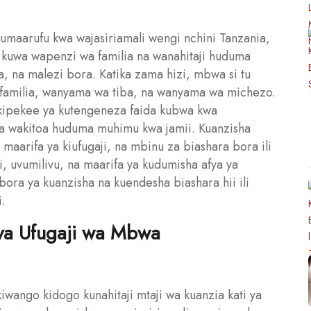
umaarufu kwa wajasiriamali wengi nchini Tanzania,
kuwa wapenzi wa familia na wanahitaji huduma
, na malezi bora. Katika zama hizi, mbwa si tu
 familia, wanyama wa tiba, na wanyama wa michezo.
 kipekee ya kutengeneza faida kubwa kwa
a wakitoa huduma muhimu kwa jamii. Kuanzisha
 maarifa ya kiufugaji, na mbinu za biashara bora ili
ni, uvumilivu, na maarifa ya kudumisha afya ya
ra ya kuanzisha na kuendesha biashara hii ili
i.
 ya Ufugaji wa Mbwa
wango kidogo kunahitaji mtaji wa kuanzia kati ya