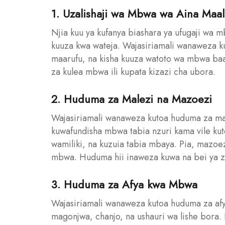
1. Uzalishaji wa Mbwa wa Aina Maa
Njia kuu ya kufanya biashara ya ufugaji wa 
kuuza kwa wateja. Wajasiriamali wanaweza 
maarufu, na kisha kuuza watoto wa mbwa baad
za kulea mbwa ili kupata kizazi cha ubora.
2. Huduma za Malezi na Mazoezi
Wajasiriamali wanaweza kutoa huduma za ma
kuwafundisha mbwa tabia nzuri kama vile k
wamiliki, na kuzuia tabia mbaya. Pia, mazoe
mbwa. Huduma hii inaweza kuwa na bei ya zi
3. Huduma za Afya kwa Mbwa
Wajasiriamali wanaweza kutoa huduma za af
magonjwa, chanjo, na ushauri wa lishe bora. 