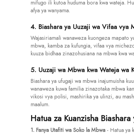
mifugo ili kutoa huduma bora kwa wateja. Hud
afya ya wanyama.
4. Biashara ya Uuzaji wa Vifaa vya
Wajasiriamali wanaweza kuongeza mapato ya
mbwa, kamba za kufungia, vifaa vya michezo
kuuza bidhaa zinazohusiana na mbwa kwa wat
5. Uuzaji wa Mbwa kwa Wateja wa Ki
Biashara ya ufugaji wa mbwa inajumuisha kuu
wanaweza kuwa familia zinazotaka mbwa kam
vikosi vya polisi, mashirika ya ulinzi, au m
maalum.
Hatua za Kuanzisha Biashara
1. Fanya Utafiti wa Soko la Mbwa
- Hatua ya k