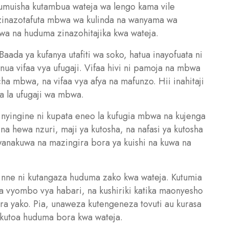
ajumuisha kutambua wateja wa lengo kama vile
 zinazotafuta mbwa wa kulinda na wanyama wa
mbwa na huduma zinazohitajika kwa wateja.
Baada ya kufanya utafiti wa soko, hatua inayofuata ni
ua vifaa vya ufugaji. Vifaa hivi ni pamoja na mbwa
ha mbwa, na vifaa vya afya na mafunzo. Hii inahitaji
a la ufugaji wa mbwa.
nyingine ni kupata eneo la kufugia mbwa na kujenga
 na hewa nzuri, maji ya kutosha, na nafasi ya kutosha
wanakuwa na mazingira bora ya kuishi na kuwa na
 nne ni kutangaza huduma zako kwa wateja. Kutumia
a vyombo vya habari, na kushiriki katika maonyesho
ara yako. Pia, unaweza kutengeneza tovuti au kurasa
a kutoa huduma bora kwa wateja.