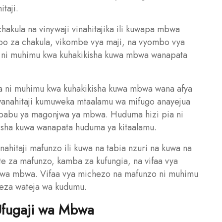
taji.
chakula na vinywaji vinahitajika ili kuwapa mbwa
ndoo za chakula, vikombe vya maji, na vyombo vya
ji ni muhimu kwa kuhakikisha kuwa mbwa wanapata
a ni muhimu kwa kuhakikisha kuwa mbwa wana afya
wanahitaji kumuweka mtaalamu wa mifugo anayejua
babu ya magonjwa ya mbwa. Huduma hizi pia ni
isha kuwa wanapata huduma ya kitaalamu.
hitaji mafunzo ili kuwa na tabia nzuri na kuwa na
te za mafunzo, kamba za kufungia, na vifaa vya
i wa mbwa. Vifaa vya michezo na mafunzo ni muhimu
eza wateja wa kudumu.
 Ufugaji wa Mbwa