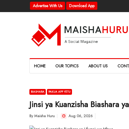
Advertise With Us
Download App
HOME
OUR TOPICS
ABOUT US
CONT
BIASHARA
PAKUA APP YETU
Jinsi ya Kuanzisha Biashara 
By
Maisha Huru
Aug 06, 2026