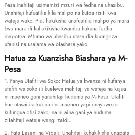
Pesa inahitaji usimamizi mzuri wa fedha na uhasibu.
Unahitaji kufuatilia kila malipo na kutoa risiti kwa
wateja wako. Pia, hakikisha unafuatilia malipo ya mara
kwa mara ili kuhakikisha kwamba hakuna fedha
inapotea. Mfumo wa uhasibu utasaidia kuongeza
ufanisi na usalama wa biashara yako.
Hatua za Kuanzisha Biashara ya M-
Pesa
1. Fanya Utafiti wa Soko: Hatua ya kwanza ni kufanya
utafiti wa soko ili kuelewa mahitaji ya wateja na kujua
ni maeneo gani yanahitaji huduma ya M-Pesa. Utafiti
huu utasaidia kubaini ni maeneo yapi unayoweza
kufungua ofisi zako, na ni aina gani ya huduma
zitahitaji wateja wengi zaidi.
2. Pata Leseni na Vibali: Unahitaji kuhakikisha unapata