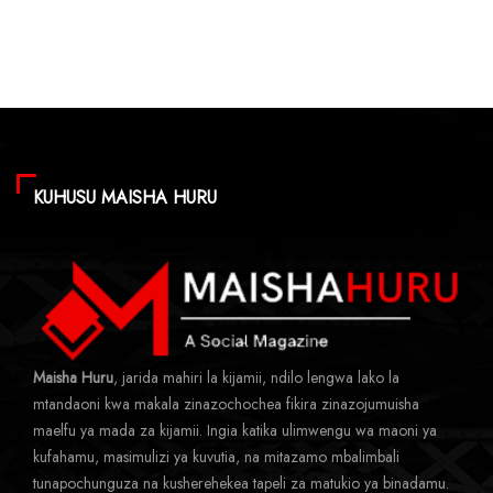
KUHUSU MAISHA HURU
Maisha Huru
, jarida mahiri la kijamii, ndilo lengwa lako la
mtandaoni kwa makala zinazochochea fikira zinazojumuisha
maelfu ya mada za kijamii. Ingia katika ulimwengu wa maoni ya
kufahamu, masimulizi ya kuvutia, na mitazamo mbalimbali
tunapochunguza na kusherehekea tapeli za matukio ya binadamu.