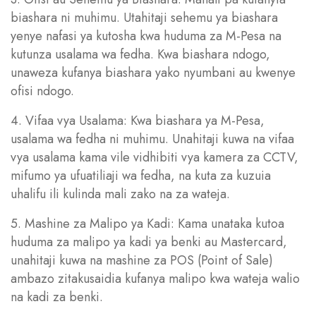
biashara ni muhimu. Utahitaji sehemu ya biashara
yenye nafasi ya kutosha kwa huduma za M-Pesa na
kutunza usalama wa fedha. Kwa biashara ndogo,
unaweza kufanya biashara yako nyumbani au kwenye
ofisi ndogo.
4. Vifaa vya Usalama: Kwa biashara ya M-Pesa,
usalama wa fedha ni muhimu. Unahitaji kuwa na vifaa
vya usalama kama vile vidhibiti vya kamera za CCTV,
mifumo ya ufuatiliaji wa fedha, na kuta za kuzuia
uhalifu ili kulinda mali zako na za wateja.
5. Mashine za Malipo ya Kadi: Kama unataka kutoa
huduma za malipo ya kadi ya benki au Mastercard,
unahitaji kuwa na mashine za POS (Point of Sale)
ambazo zitakusaidia kufanya malipo kwa wateja walio
na kadi za benki.