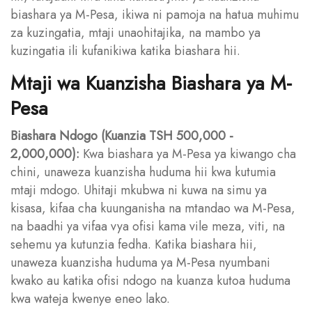
biashara ya M-Pesa, ikiwa ni pamoja na hatua muhimu
za kuzingatia, mtaji unaohitajika, na mambo ya
kuzingatia ili kufanikiwa katika biashara hii.
Mtaji wa Kuanzisha Biashara ya M-
Pesa
Biashara Ndogo (Kuanzia TSH 500,000 -
2,000,000):
Kwa biashara ya M-Pesa ya kiwango cha
chini, unaweza kuanzisha huduma hii kwa kutumia
mtaji mdogo. Uhitaji mkubwa ni kuwa na simu ya
kisasa, kifaa cha kuunganisha na mtandao wa M-Pesa,
na baadhi ya vifaa vya ofisi kama vile meza, viti, na
sehemu ya kutunzia fedha. Katika biashara hii,
unaweza kuanzisha huduma ya M-Pesa nyumbani
kwako au katika ofisi ndogo na kuanza kutoa huduma
kwa wateja kwenye eneo lako.