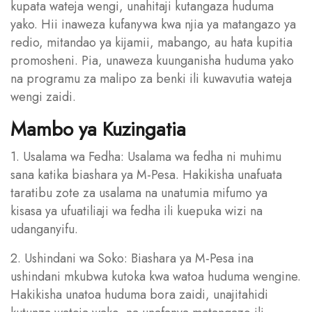
kupata wateja wengi, unahitaji kutangaza huduma
yako. Hii inaweza kufanywa kwa njia ya matangazo ya
redio, mitandao ya kijamii, mabango, au hata kupitia
promosheni. Pia, unaweza kuunganisha huduma yako
na programu za malipo za benki ili kuwavutia wateja
wengi zaidi.
Mambo ya Kuzingatia
1. Usalama wa Fedha: Usalama wa fedha ni muhimu
sana katika biashara ya M-Pesa. Hakikisha unafuata
taratibu zote za usalama na unatumia mifumo ya
kisasa ya ufuatiliaji wa fedha ili kuepuka wizi na
udanganyifu.
2. Ushindani wa Soko: Biashara ya M-Pesa ina
ushindani mkubwa kutoka kwa watoa huduma wengine.
Hakikisha unatoa huduma bora zaidi, unajitahidi