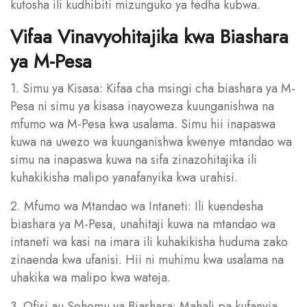
kutosha ili kudhibiti mizunguko ya fedha kubwa.
Vifaa Vinavyohitajika kwa Biashara
ya M-Pesa
1. Simu ya Kisasa: Kifaa cha msingi cha biashara ya M-
Pesa ni simu ya kisasa inayoweza kuunganishwa na
mfumo wa M-Pesa kwa usalama. Simu hii inapaswa
kuwa na uwezo wa kuunganishwa kwenye mtandao wa
simu na inapaswa kuwa na sifa zinazohitajika ili
kuhakikisha malipo yanafanyika kwa urahisi.
2. Mfumo wa Mtandao wa Intaneti: Ili kuendesha
biashara ya M-Pesa, unahitaji kuwa na mtandao wa
intaneti wa kasi na imara ili kuhakikisha huduma zako
zinaenda kwa ufanisi. Hii ni muhimu kwa usalama na
uhakika wa malipo kwa wateja.
3. Ofisi au Sehemu ya Biashara: Mahali pa kufanyia