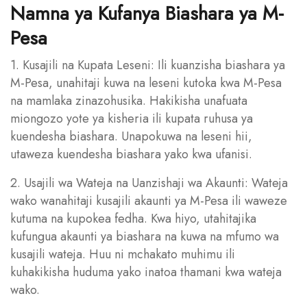
Namna ya Kufanya Biashara ya M-
Pesa
1. Kusajili na Kupata Leseni: Ili kuanzisha biashara ya
M-Pesa, unahitaji kuwa na leseni kutoka kwa M-Pesa
na mamlaka zinazohusika. Hakikisha unafuata
miongozo yote ya kisheria ili kupata ruhusa ya
kuendesha biashara. Unapokuwa na leseni hii,
utaweza kuendesha biashara yako kwa ufanisi.
2. Usajili wa Wateja na Uanzishaji wa Akaunti: Wateja
wako wanahitaji kusajili akaunti ya M-Pesa ili waweze
kutuma na kupokea fedha. Kwa hiyo, utahitajika
kufungua akaunti ya biashara na kuwa na mfumo wa
kusajili wateja. Huu ni mchakato muhimu ili
kuhakikisha huduma yako inatoa thamani kwa wateja
wako.