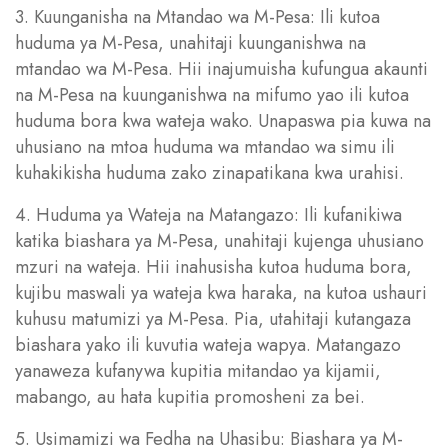
3. Kuunganisha na Mtandao wa M-Pesa: Ili kutoa
huduma ya M-Pesa, unahitaji kuunganishwa na
mtandao wa M-Pesa. Hii inajumuisha kufungua akaunti
na M-Pesa na kuunganishwa na mifumo yao ili kutoa
huduma bora kwa wateja wako. Unapaswa pia kuwa na
uhusiano na mtoa huduma wa mtandao wa simu ili
kuhakikisha huduma zako zinapatikana kwa urahisi.
4. Huduma ya Wateja na Matangazo: Ili kufanikiwa
katika biashara ya M-Pesa, unahitaji kujenga uhusiano
mzuri na wateja. Hii inahusisha kutoa huduma bora,
kujibu maswali ya wateja kwa haraka, na kutoa ushauri
kuhusu matumizi ya M-Pesa. Pia, utahitaji kutangaza
biashara yako ili kuvutia wateja wapya. Matangazo
yanaweza kufanywa kupitia mitandao ya kijamii,
mabango, au hata kupitia promosheni za bei.
5. Usimamizi wa Fedha na Uhasibu: Biashara ya M-