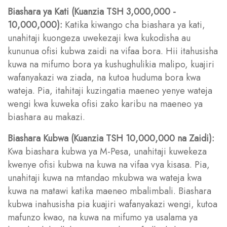
Biashara ya Kati (Kuanzia TSH 3,000,000 -
10,000,000):
Katika kiwango cha biashara ya kati,
unahitaji kuongeza uwekezaji kwa kukodisha au
kununua ofisi kubwa zaidi na vifaa bora. Hii itahusisha
kuwa na mifumo bora ya kushughulikia malipo, kuajiri
wafanyakazi wa ziada, na kutoa huduma bora kwa
wateja. Pia, itahitaji kuzingatia maeneo yenye wateja
wengi kwa kuweka ofisi zako karibu na maeneo ya
biashara au makazi.
Biashara Kubwa (Kuanzia TSH 10,000,000 na Zaidi):
Kwa biashara kubwa ya M-Pesa, unahitaji kuwekeza
kwenye ofisi kubwa na kuwa na vifaa vya kisasa. Pia,
unahitaji kuwa na mtandao mkubwa wa wateja kwa
kuwa na matawi katika maeneo mbalimbali. Biashara
kubwa inahusisha pia kuajiri wafanyakazi wengi, kutoa
mafunzo kwao, na kuwa na mifumo ya usalama ya