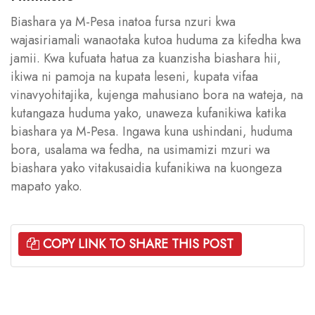
Biashara ya M-Pesa inatoa fursa nzuri kwa
wajasiriamali wanaotaka kutoa huduma za kifedha kwa
jamii. Kwa kufuata hatua za kuanzisha biashara hii,
ikiwa ni pamoja na kupata leseni, kupata vifaa
vinavyohitajika, kujenga mahusiano bora na wateja, na
kutangaza huduma yako, unaweza kufanikiwa katika
biashara ya M-Pesa. Ingawa kuna ushindani, huduma
bora, usalama wa fedha, na usimamizi mzuri wa
biashara yako vitakusaidia kufanikiwa na kuongeza
mapato yako.
COPY LINK TO SHARE THIS POST