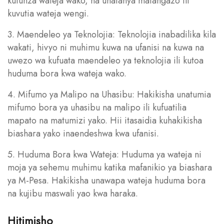
kutunza wateja wako, na unafanya matangazo ili
kuvutia wateja wengi.
3. Maendeleo ya Teknolojia: Teknolojia inabadilika kila
wakati, hivyo ni muhimu kuwa na ufanisi na kuwa na
uwezo wa kufuata maendeleo ya teknolojia ili kutoa
huduma bora kwa wateja wako.
4. Mifumo ya Malipo na Uhasibu: Hakikisha unatumia
mifumo bora ya uhasibu na malipo ili kufuatilia
mapato na matumizi yako. Hii itasaidia kuhakikisha
biashara yako inaendeshwa kwa ufanisi.
5. Huduma Bora kwa Wateja: Huduma ya wateja ni
moja ya sehemu muhimu katika mafanikio ya biashara
ya M-Pesa. Hakikisha unawapa wateja huduma bora
na kujibu maswali yao kwa haraka.
Hitimisho