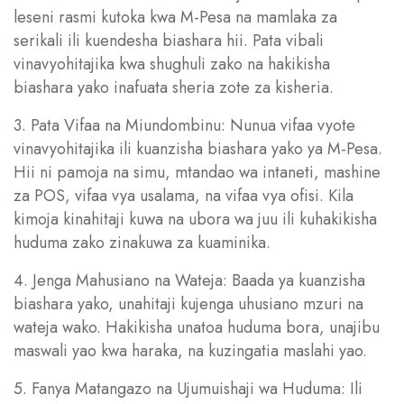
leseni rasmi kutoka kwa M-Pesa na mamlaka za
serikali ili kuendesha biashara hii. Pata vibali
vinavyohitajika kwa shughuli zako na hakikisha
biashara yako inafuata sheria zote za kisheria.
3. Pata Vifaa na Miundombinu: Nunua vifaa vyote
vinavyohitajika ili kuanzisha biashara yako ya M-Pesa.
Hii ni pamoja na simu, mtandao wa intaneti, mashine
za POS, vifaa vya usalama, na vifaa vya ofisi. Kila
kimoja kinahitaji kuwa na ubora wa juu ili kuhakikisha
huduma zako zinakuwa za kuaminika.
4. Jenga Mahusiano na Wateja: Baada ya kuanzisha
biashara yako, unahitaji kujenga uhusiano mzuri na
wateja wako. Hakikisha unatoa huduma bora, unajibu
maswali yao kwa haraka, na kuzingatia maslahi yao.
5. Fanya Matangazo na Ujumuishaji wa Huduma: Ili