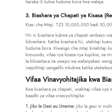
haraka ili kutoa huduma bora kwa wateja.
3. Biashara ya Chapati ya Kisasa (R
Kiasi cha Mtaji: TZS 10,000,000 hadi 50,0
Hii ni biashara kubwa ya chapati ambayo 
kibiashara. Katika biashara hii, utahitaji kua
huduma bora. Kiwango cha mtaji kinahitaji 
kimuundo, vifaa vya kisasa vya kupikia, na mi
la kibiashara na uwepo wa wafanyakazi wengi
inayohitaji uangalifu mkubwa katika utekelezaj
Vifaa Vinavyohitajika kwa Bi
Kwa biashara ya chapati, unahitaji vifaa vya 
baadhi ya vifaa vinavyohitajika:
1. Jiko la Gesi au Umeme:
Jiko la gesi ni muhi