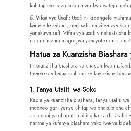
kuhitaji meza za kula na viti kwa wateja amb
5. Vifaa vya Usafi:
Usafi ni kipengele muhimu k
kama vile sabuni, maji safi, na vifaa vya kupu
yanakuwa safi. Vifaa vya usafi vinahakikisha
na pia huzuia magonjwa yanayotokana na uch
Hatua za Kuanzisha Biashara 
Ili kuanzisha biashara ya chapati kwa mafani
tutaelezea hatua muhimu za kuanzisha biasha
1. Fanya Utafiti wa Soko
Kabla ya kuanzisha biashara, fanya utafiti wa 
maeneo gani yenye uhitaji wa chakula cha chap
aina gani ya chapati inahitajika zaidi. Utafit
namna ya kufanya biashara yako iwe ya kipek