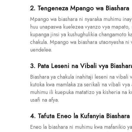
2. Tengeneza Mpango wa Biashara
Mpango wa biashara ni nyaraka muhimu inay
huu unapaswa kuelezea vyanzo vya mapato, mat
kupanga jinsi ya kushughulikia changamoto k
chakula. Mpango wa biashara utaonyesha ni v
uendelee.
3. Pata Leseni na Vibali vya Biashar
Biashara ya chakula inahitaji leseni na vibali
kutoka kwa mamlaka za serikali na vibali vya 
muhimu ili kuepuka matatizo ya kisheria na k
usafi na afya.
4. Tafuta Eneo la Kufanyia Biashara
Eneo la biashara ni muhimu kwa mafanikio ya