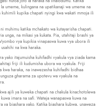
esi hutoa joto la haraka na linalodumu. Katika
 la umeme, kulingana na upatikanaji wa umeme na
 kuhimili kupika chapati nyingi kwa wakati mmoja ili
i muhimu katika mchakato wa kutayarisha chapati.
a unga, na mikasi ya kukata. Pia, utahitaji brashi ya
 Vyombo vya kupikia vinapaswa kuwa vya ubora ili
usahihi na kwa haraka.
ra yako itajumuisha kuhifadhi vyakula vya ziada kama
taji friji ili kudumisha ubora wa vyakula. Friji
ka kwa haraka, na inawezesha kuhifadhi bidhaa
apunguza gharama za upotevu wa vyakula na
ra.
a ajili ya kuweka chapati na chakula kinachotolewa
 kuwa imara na safi. Wateja wanapaswa kuwa na
gira ya biashara yako. Katika biashara kubwa, unaweza