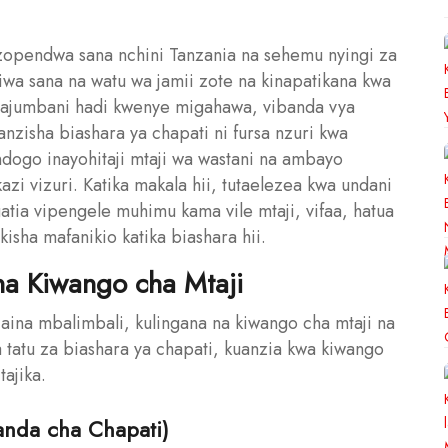
azopendwa sana nchini Tanzania na sehemu nyingi za
liwa sana na watu wa jamii zote na kinapatikana kwa
 majumbani hadi kwenye migahawa, vibanda vya
anzisha biashara ya chapati ni fursa nzuri kwa
ndogo inayohitaji mtaji wa wastani na ambayo
azi vizuri. Katika makala hii, tutaelezea kwa undani
gatia vipengele muhimu kama vile mtaji, vifaa, hatua
kisha mafanikio katika biashara hii.
na Kiwango cha Mtaji
aina mbalimbali, kulingana na kiwango cha mtaji na
 tatu za biashara ya chapati, kuanzia kwa kiwango
ajika.
banda cha Chapati)