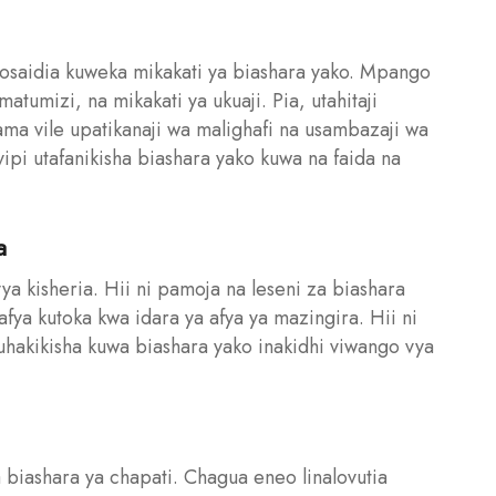
osaidia kuweka mikakati ya biashara yako. Mpango
umizi, na mikakati ya ukuaji. Pia, utahitaji
ama vile upatikanaji wa malighafi na usambazaji wa
ipi utafanikisha biashara yako kuwa na faida na
a
 vya kisheria. Hii ni pamoja na leseni za biashara
afya kutoka kwa idara ya afya ya mazingira. Hii ni
uhakikisha kuwa biashara yako inakidhi viwango vya
 biashara ya chapati. Chagua eneo linalovutia