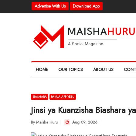
Advertise With Us
Download App
HOME
OUR TOPICS
ABOUT US
CONT
BIASHARA
PAKUA APP YETU
Jinsi ya Kuanzisha Biashara y
By
Maisha Huru
Aug 09, 2026