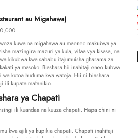
estaurant au Migahawa)
00,000
inaweza kuwa na migahawa au maeneo makubwa ya
nzisha mazingira mazuri ya kula, vifaa vya kisasa, na
kuwa kikubwa kwa sababu itajumuisha gharama za
kakati ya masoko. Biashara hii inahitaji eneo kubwa
 wa kutoa huduma kwa wateja. Hii ni biashara
i ili kupata mafanikio.
ashara ya Chapati
msingi ili kuandaa na kuuza chapati. Hapa chini ni
mu kwa ajili ya kupikia chapati. Chapati inahitaji