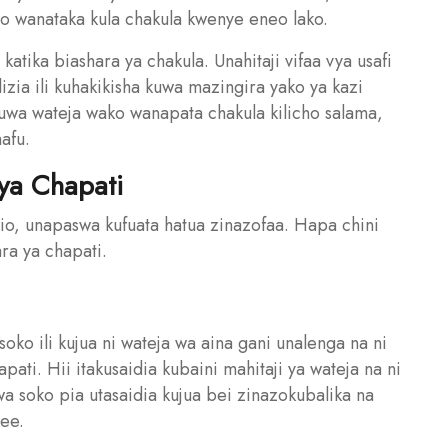
ao wanataka kula chakula kwenye eneo lako.
atika biashara ya chakula. Unahitaji vifaa vya usafi
lizia ili kuhakikisha kuwa mazingira yako ya kazi
 kuwa wateja wako wanapata chakula kilicho salama,
afu.
ya Chapati
kio, unapaswa kufuata hatua zinazofaa. Hapa chini
ra ya chapati.
soko ili kujua ni wateja wa aina gani unalenga na ni
ati. Hii itakusaidia kubaini mahitaji ya wateja na ni
i wa soko pia utasaidia kujua bei zinazokubalika na
ee.