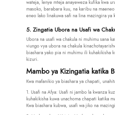
wateja, lenye mteja anayeweza kufika kwa u
masoko, barabara kuu, na karibu na maeneo y
eneo lako linakuwa safi na lina mazingira ya k
5. Zingatia Ubora na Usafi wa Chak
Ubora na usafi wa chakula ni muhimu sana ka
viungo vya ubora na chakula kinachotayarishwa
biashara yako pia ni muhimu ili kuhakikisha 
kizuri.
Mambo ya Kizingatia katika B
Kwa mafanikio ya biashara ya chapati, unahit
1. Usafi na Afya: Usafi ni jambo la kwanza kuz
kuhakikisha kuwa unachoma chapati katika maz
Kwa biashara kubwa, usafi wa jiko na mazing