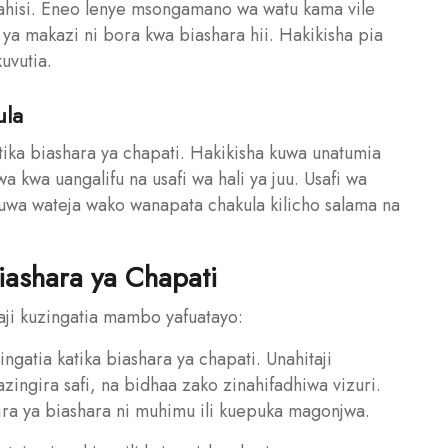
rahisi. Eneo lenye msongamano wa watu kama vile
a makazi ni bora kwa biashara hii. Hakikisha pia
uvutia.
ula
tika biashara ya chapati. Hakikisha kuwa unatumia
 kwa uangalifu na usafi wa hali ya juu. Usafi wa
kuwa wateja wako wanapata chakula kilicho salama na
iashara ya Chapati
aji kuzingatia mambo yafuatayo:
ingatia katika biashara ya chapati. Unahitaji
ingira safi, na bidhaa zako zinahifadhiwa vizuri.
ira ya biashara ni muhimu ili kuepuka magonjwa.