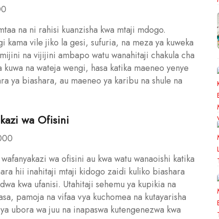
00
mtaa na ni rahisi kuanzisha kwa mtaji mdogo.
gi kama vile jiko la gesi, sufuria, na meza ya kuweka
ijini na vijijini ambapo watu wanahitaji chakula cha
za kuwa na wateja wengi, hasa katika maeneo yenye
ra ya biashara, au maeneo ya karibu na shule na
kazi wa Ofisini
,000
 wafanyakazi wa ofisini au kwa watu wanaoishi katika
a hii inahitaji mtaji kidogo zaidi kuliko biashara
wa kwa ufanisi. Utahitaji sehemu ya kupikia na
kisasa, pamoja na vifaa vya kuchomea na kutayarisha
 ya ubora wa juu na inapaswa kutengenezwa kwa