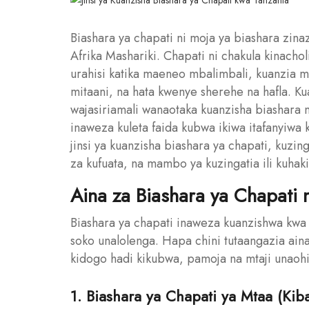
Biashara ya chapati ni moja ya biashara zin
Afrika Mashariki. Chapati ni chakula kinacho
urahisi katika maeneo mbalimbali, kuanzia
mitaani, na hata kwenye sherehe na hafla. Ku
wajasiriamali wanaotaka kuanzisha biashara 
inaweza kuleta faida kubwa ikiwa itafanyiwa k
jinsi ya kuanzisha biashara ya chapati, kuzin
za kufuata, na mambo ya kuzingatia ili kuhaki
Aina za Biashara ya Chapati 
Biashara ya chapati inaweza kuanzishwa kwa 
soko unalolenga. Hapa chini tutaangazia aina
kidogo hadi kikubwa, pamoja na mtaji unaohit
1. Biashara ya Chapati ya Mtaa (Ki