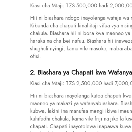
Kiasi cha Mtaji: TZS 500,000 hadi 2,000,0
Hii ni biashara ndogo inayolenga wateja wa 
Kibanda cha chapati kinahitaji vifaa vya msin
chakula. Biashara hii ni bora kwa maeneo ya m
haraka na cha bei nafuu. Biashara hii inawe
shughuli nyingi, kama vile masoko, mabaraba
ofisi.
2. Biashara ya Chapati kwa Wafanya
Kiasi cha Mtaji: TZS 2,500,000 hadi 7,000
Hii ni biashara inayolenga kutoa chapati kwa
maeneo ya makazi ya wafanyabiashara. Biashar
kubwa, lakini ina manufaa mengi ikiwa imeund
kuhifadhi chakula, kama vile friji na jiko la 
chapati. Chapati inayotolewa inapaswa kuwa