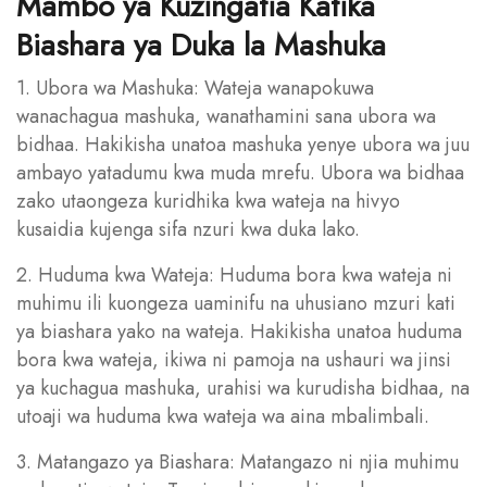
Mambo ya Kuzingatia Katika
Biashara ya Duka la Mashuka
1. Ubora wa Mashuka: Wateja wanapokuwa
wanachagua mashuka, wanathamini sana ubora wa
bidhaa. Hakikisha unatoa mashuka yenye ubora wa juu
ambayo yatadumu kwa muda mrefu. Ubora wa bidhaa
zako utaongeza kuridhika kwa wateja na hivyo
kusaidia kujenga sifa nzuri kwa duka lako.
2. Huduma kwa Wateja: Huduma bora kwa wateja ni
muhimu ili kuongeza uaminifu na uhusiano mzuri kati
ya biashara yako na wateja. Hakikisha unatoa huduma
bora kwa wateja, ikiwa ni pamoja na ushauri wa jinsi
ya kuchagua mashuka, urahisi wa kurudisha bidhaa, na
utoaji wa huduma kwa wateja wa aina mbalimbali.
3. Matangazo ya Biashara: Matangazo ni njia muhimu