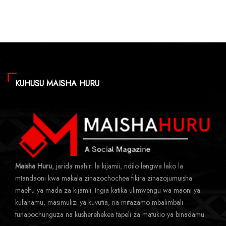
KUHUSU MAISHA HURU
Maisha Huru
, jarida mahiri la kijamii, ndilo lengwa lako la
mtandaoni kwa makala zinazochochea fikira zinazojumuisha
maelfu ya mada za kijamii. Ingia katika ulimwengu wa maoni ya
kufahamu, masimulizi ya kuvutia, na mitazamo mbalimbali
tunapochunguza na kusherehekea tapeli za matukio ya binadamu.