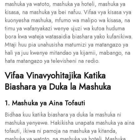
mashuka ya watoto, mashuka ya hoteli, mashuka ya
kisasa, na mashuka ya bei nafuu. Vifaa vya kisasa vya
kuonyesha mashuka, mfumo wa malipo wa kisasa, na
timu ya wafanyakazi wenye ujuzi wa kutoa huduma
bora kwa wateja watasaidia biashara yako kufanikiwa.
Mtaji huu pia unahusisha matumizi ya matangazo ya
hali ya juu kwenye mitandao ya kijamii, mabango, na
hata matangazo ya televisheni na redio.
Vifaa Vinavyohitajika Katika
Biashara ya Duka la Mashuka
1. Mashuka ya Aina Tofauti
Bidhaa kuu katika biashara ya duka la mashuka ni
mashuka yenyewe. Hakikisha unapata mashuka ya aina
tofauti, ikiwa ni pamoja na mashuka ya kitanda,
mashuka ya watoto, na mashuka ya hoteli. Mashuka