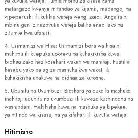
ya kuvutia wateja. Tumia mbinu za kisasa kama
matangazo kwenye mitandao ya kijamii, mabango, na
vipeperushi ili kufikia wateja wengi zaidi. Angalia ni
mbinu gani zinazovutia wateja katika eneo lako na
zitumie kwa ufanisi.
4. Usimamizi wa Hisa: Usimamizi bora wa hisa ni
muhimu ili kuepuka upotevu na kuhakikisha kuwa
bidhaa zako hazikosekani wakati wa mahitaji. Fuatilia
hesabu yako na agiza mashuka kwa wakati ili
kuhakikisha unakuwa na bidhaa za kutosha.
5. Ubunifu na Uvumbuzi: Biashara ya duka la mashuka
inahitaji ubunifu na uvumbuzi ili kuweza kushindana na
washindani. Hakikisha kuwa na mashuka ya kipekee,
ya mtindo wa kisasa, na ya kifahari ili kuvutia wateja.
Hitimisho