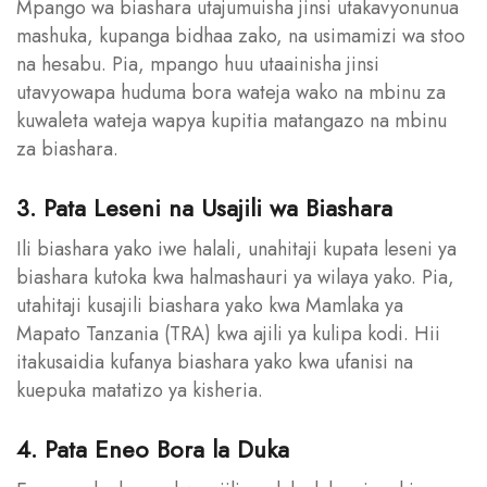
Mpango wa biashara utajumuisha jinsi utakavyonunua
mashuka, kupanga bidhaa zako, na usimamizi wa stoo
na hesabu. Pia, mpango huu utaainisha jinsi
utavyowapa huduma bora wateja wako na mbinu za
kuwaleta wateja wapya kupitia matangazo na mbinu
za biashara.
3. Pata Leseni na Usajili wa Biashara
Ili biashara yako iwe halali, unahitaji kupata leseni ya
biashara kutoka kwa halmashauri ya wilaya yako. Pia,
utahitaji kusajili biashara yako kwa Mamlaka ya
Mapato Tanzania (TRA) kwa ajili ya kulipa kodi. Hii
itakusaidia kufanya biashara yako kwa ufanisi na
kuepuka matatizo ya kisheria.
4. Pata Eneo Bora la Duka