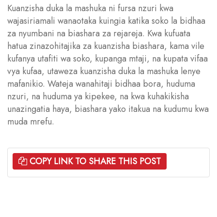
Kuanzisha duka la mashuka ni fursa nzuri kwa
wajasiriamali wanaotaka kuingia katika soko la bidhaa
za nyumbani na biashara za rejareja. Kwa kufuata
hatua zinazohitajika za kuanzisha biashara, kama vile
kufanya utafiti wa soko, kupanga mtaji, na kupata vifaa
vya kufaa, utaweza kuanzisha duka la mashuka lenye
mafanikio. Wateja wanahitaji bidhaa bora, huduma
nzuri, na huduma ya kipekee, na kwa kuhakikisha
unazingatia haya, biashara yako itakua na kudumu kwa
muda mrefu.
COPY LINK TO SHARE THIS POST