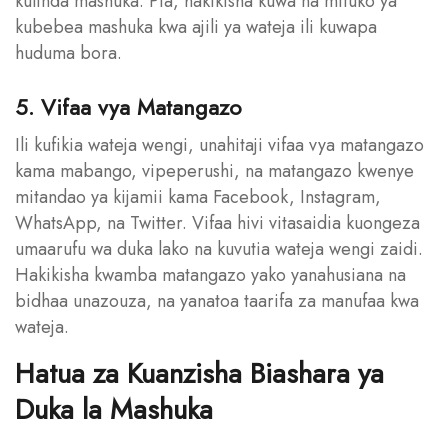
kulinda mashuka. Pia, hakikisha kuwa na mifuko ya
kubebea mashuka kwa ajili ya wateja ili kuwapa
huduma bora.
5. Vifaa vya Matangazo
Ili kufikia wateja wengi, unahitaji vifaa vya matangazo
kama mabango, vipeperushi, na matangazo kwenye
mitandao ya kijamii kama Facebook, Instagram,
WhatsApp, na Twitter. Vifaa hivi vitasaidia kuongeza
umaarufu wa duka lako na kuvutia wateja wengi zaidi.
Hakikisha kwamba matangazo yako yanahusiana na
bidhaa unazouza, na yanatoa taarifa za manufaa kwa
wateja.
Hatua za Kuanzisha Biashara ya
Duka la Mashuka