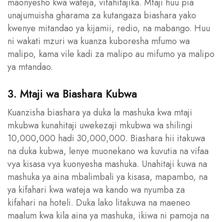
maonyesho kwa wateja, vitahitajika. Mtaji huu pia
unajumuisha gharama za kutangaza biashara yako
kwenye mitandao ya kijamii, redio, na mabango. Huu
ni wakati mzuri wa kuanza kuboresha mfumo wa
malipo, kama vile kadi za malipo au mifumo ya malipo
ya mtandao.
3. Mtaji wa Biashara Kubwa
Kuanzisha biashara ya duka la mashuka kwa mtaji
mkubwa kunahitaji uwekezaji mkubwa wa shilingi
10,000,000 hadi 30,000,000. Biashara hii itakuwa
na duka kubwa, lenye muonekano wa kuvutia na vifaa
vya kisasa vya kuonyesha mashuka. Unahitaji kuwa na
mashuka ya aina mbalimbali ya kisasa, mapambo, na
ya kifahari kwa wateja wa kando wa nyumba za
kifahari na hoteli. Duka lako litakuwa na maeneo
maalum kwa kila aina ya mashuka, ikiwa ni pamoja na