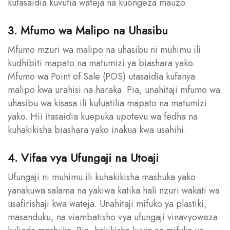
kutasaidia kuvutia wateja na kuongeza mauzo.
3. Mfumo wa Malipo na Uhasibu
Mfumo mzuri wa malipo na uhasibu ni muhimu ili
kudhibiti mapato na matumizi ya biashara yako.
Mfumo wa Point of Sale (POS) utasaidia kufanya
malipo kwa urahisi na haraka. Pia, unahitaji mfumo wa
uhasibu wa kisasa ili kufuatilia mapato na matumizi
yako. Hii itasaidia kuepuka upotevu wa fedha na
kuhakikisha biashara yako inakua kwa usahihi.
4. Vifaa vya Ufungaji na Utoaji
Ufungaji ni muhimu ili kuhakikisha mashuka yako
yanakuwa salama na yakiwa katika hali nzuri wakati wa
usafirishaji kwa wateja. Unahitaji mifuko ya plastiki,
masanduku, na viambatisho vya ufungaji vinavyoweza