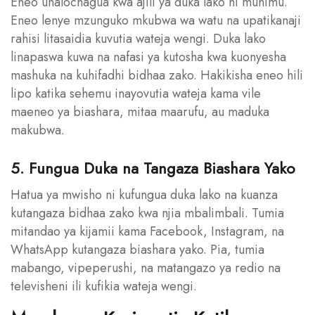
Eneo unalochagua kwa ajili ya duka lako ni muhimu.
Eneo lenye mzunguko mkubwa wa watu na upatikanaji
rahisi litasaidia kuvutia wateja wengi. Duka lako
linapaswa kuwa na nafasi ya kutosha kwa kuonyesha
mashuka na kuhifadhi bidhaa zako. Hakikisha eneo hili
lipo katika sehemu inayovutia wateja kama vile
maeneo ya biashara, mitaa maarufu, au maduka
makubwa.
5. Fungua Duka na Tangaza Biashara Yako
Hatua ya mwisho ni kufungua duka lako na kuanza
kutangaza bidhaa zako kwa njia mbalimbali. Tumia
mitandao ya kijamii kama Facebook, Instagram, na
WhatsApp kutangaza biashara yako. Pia, tumia
mabango, vipeperushi, na matangazo ya redio na
televisheni ili kufikia wateja wengi.