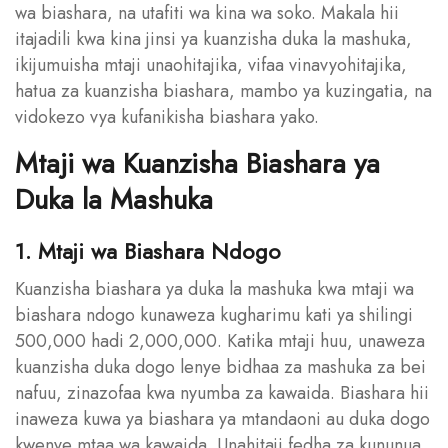
wa biashara, na utafiti wa kina wa soko. Makala hii
itajadili kwa kina jinsi ya kuanzisha duka la mashuka,
ikijumuisha mtaji unaohitajika, vifaa vinavyohitajika,
hatua za kuanzisha biashara, mambo ya kuzingatia, na
vidokezo vya kufanikisha biashara yako.
Mtaji wa Kuanzisha Biashara ya
Duka la Mashuka
1. Mtaji wa Biashara Ndogo
Kuanzisha biashara ya duka la mashuka kwa mtaji wa
biashara ndogo kunaweza kugharimu kati ya shilingi
500,000 hadi 2,000,000. Katika mtaji huu, unaweza
kuanzisha duka dogo lenye bidhaa za mashuka za bei
nafuu, zinazofaa kwa nyumba za kawaida. Biashara hii
inaweza kuwa ya biashara ya mtandaoni au duka dogo
kwenye mtaa wa kawaida. Unahitaji fedha za kununua