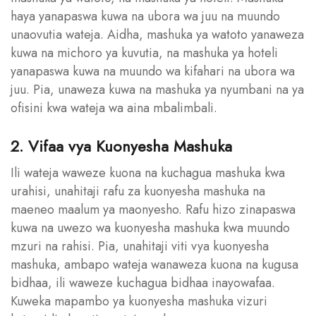
haya yanapaswa kuwa na ubora wa juu na muundo
unaovutia wateja. Aidha, mashuka ya watoto yanaweza
kuwa na michoro ya kuvutia, na mashuka ya hoteli
yanapaswa kuwa na muundo wa kifahari na ubora wa
juu. Pia, unaweza kuwa na mashuka ya nyumbani na ya
ofisini kwa wateja wa aina mbalimbali.
2. Vifaa vya Kuonyesha Mashuka
Ili wateja waweze kuona na kuchagua mashuka kwa
urahisi, unahitaji rafu za kuonyesha mashuka na
maeneo maalum ya maonyesho. Rafu hizo zinapaswa
kuwa na uwezo wa kuonyesha mashuka kwa muundo
mzuri na rahisi. Pia, unahitaji viti vya kuonyesha
mashuka, ambapo wateja wanaweza kuona na kugusa
bidhaa, ili waweze kuchagua bidhaa inayowafaa.
Kuweka mapambo ya kuonyesha mashuka vizuri