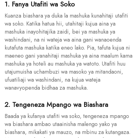
1. Fanya Utafiti wa Soko
Kuanza biashara ya duka la mashuka kunahitaji utafiti
wa soko. Katika hatua hii, utahitaji kujua aina ya
mashuka inayohitajika zaidi, bei ya mashuka ya
washindani, na ni wateja wa aina gani wanaoenda
kutafuta mashuka katika eneo lako. Pia, tafuta kujua ni
maeneo gani yanahitaji mashuka ya aina maalum kama
mashuka ya hoteli au mashuka ya watoto. Utafiti huu
utajumuisha uchambuzi wa masoko ya mitandaoni,
ufuatiliaji wa washindani, na kujua wateja
wanavyopenda bidhaa za mashuka.
2. Tengeneza Mpango wa Biashara
Baada ya kufanya utafiti wa soko, tengeneza mpango
wa biashara ambao utaainisha malengo yako ya
biashara, mikakati ya mauzo, na mbinu za kutangaza.