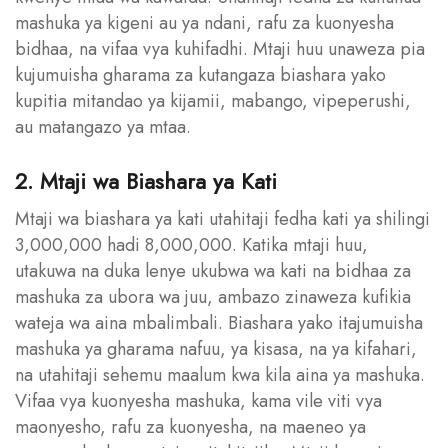
mashuka ya kigeni au ya ndani, rafu za kuonyesha
bidhaa, na vifaa vya kuhifadhi. Mtaji huu unaweza pia
kujumuisha gharama za kutangaza biashara yako
kupitia mitandao ya kijamii, mabango, vipeperushi,
au matangazo ya mtaa.
2. Mtaji wa Biashara ya Kati
Mtaji wa biashara ya kati utahitaji fedha kati ya shilingi
3,000,000 hadi 8,000,000. Katika mtaji huu,
utakuwa na duka lenye ukubwa wa kati na bidhaa za
mashuka za ubora wa juu, ambazo zinaweza kufikia
wateja wa aina mbalimbali. Biashara yako itajumuisha
mashuka ya gharama nafuu, ya kisasa, na ya kifahari,
na utahitaji sehemu maalum kwa kila aina ya mashuka.
Vifaa vya kuonyesha mashuka, kama vile viti vya
maonyesho, rafu za kuonyesha, na maeneo ya