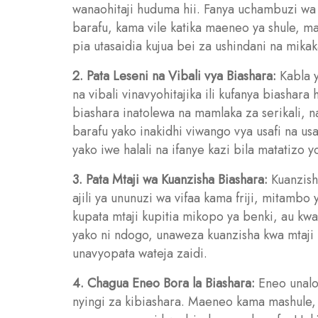
wanaohitaji huduma hii. Fanya uchambuzi wa 
barafu, kama vile katika maeneo ya shule, ma
pia utasaidia kujua bei za ushindani na mikak
2. Pata Leseni na Vibali vya Biashara:
Kabla y
na vibali vinavyohitajika ili kufanya biashar
biashara inatolewa na mamlaka za serikali, na 
barafu yako inakidhi viwango vya usafi na usa
yako iwe halali na ifanye kazi bila matatizo y
3. Pata Mtaji wa Kuanzisha Biashara:
Kuanzisha
ajili ya ununuzi wa vifaa kama friji, mitambo 
kupata mtaji kupitia mikopo ya benki, au 
yako ni ndogo, unaweza kuanzisha kwa mtaji
unavyopata wateja zaidi.
4. Chagua Eneo Bora la Biashara:
Eneo unalo
nyingi za kibiashara. Maeneo kama mashule,