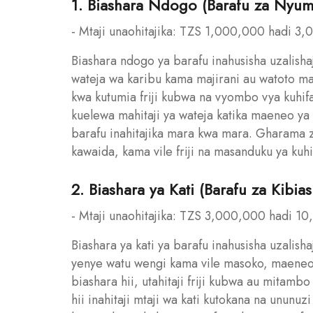
1. Biashara Ndogo (Barafu za Ny
- Mtaji unaohitajika: TZS 1,000,000 hadi 3
Biashara ndogo ya barafu inahusisha uzalish
wateja wa karibu kama majirani au watoto ma
kwa kutumia friji kubwa na vyombo vya kuhifa
kuelewa mahitaji ya wateja katika maeneo ya
barafu inahitajika mara kwa mara. Gharama za
kawaida, kama vile friji na masanduku ya kuhi
2. Biashara ya Kati (Barafu za Kibia
- Mtaji unaohitajika: TZS 3,000,000 hadi 1
Biashara ya kati ya barafu inahusisha uzalis
yenye watu wengi kama vile masoko, maeneo 
biashara hii, utahitaji friji kubwa au mitamb
hii inahitaji mtaji wa kati kutokana na ununu