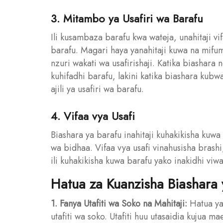
3. Mitambo ya Usafiri wa Barafu
Ili kusambaza barafu kwa wateja, unahitaji vi
barafu. Magari haya yanahitaji kuwa na mifumo
nzuri wakati wa usafirishaji. Katika biashara
kuhifadhi barafu, lakini katika biashara ku
ajili ya usafiri wa barafu.
4. Vifaa vya Usafi
Biashara ya barafu inahitaji kuhakikisha kuw
wa bidhaa. Vifaa vya usafi vinahusisha brashi
ili kuhakikisha kuwa barafu yako inakidhi vi
Hatua za Kuanzisha Biashara 
1. Fanya Utafiti wa Soko na Mahitaji:
Hatua ya 
utafiti wa soko. Utafiti huu utasaidia kujua m