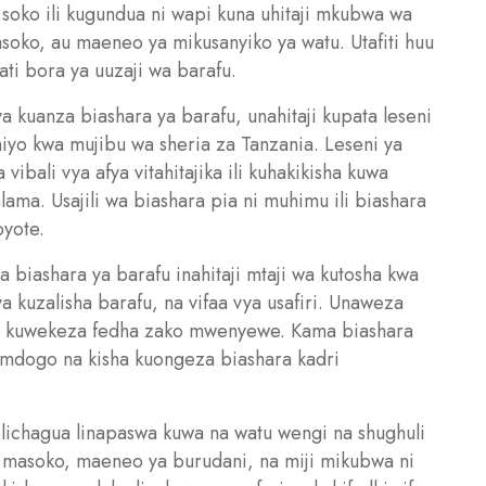
soko ili kugundua ni wapi kuna uhitaji mkubwa wa
soko, au maeneo ya mikusanyiko ya watu. Utafiti huu
ati bora ya uuzaji wa barafu.
a kuanza biashara ya barafu, unahitaji kupata leseni
a hiyo kwa mujibu wa sheria za Tanzania. Leseni ya
vibali vya afya vitahitajika ili kuhakikisha kuwa
lama. Usajili wa biashara pia ni muhimu ili biashara
oyote.
 biashara ya barafu inahitaji mtaji wa kutosha kwa
ya kuzalisha barafu, na vifaa vya usafiri. Unaweza
kwa kuwekeza fedha zako mwenyewe. Kama biashara
 mdogo na kisha kuongeza biashara kadri
lichagua linapaswa kuwa na watu wengi na shughuli
 masoko, maeneo ya burudani, na miji mikubwa ni