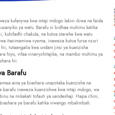
weza kufanywa kwa mtaji mdogo lakini ikiwa na faida
usanyiko ya watu. Barafu ni bidhaa muhimu katika
aji, kuhifadhi chakula, na kutoa starehe kwa watu
kiwa itasimamiwa vyema, inaweza kutoa fursa nzuri
hii, tutaangalia kwa undani jinsi ya kuanzisha
ara hiyo, vifaa vinavyohitajika, na mambo muhimu ya
shara hii.
ya Barafu
gemea aina ya biashara unayotaka kuanzisha na
ya barafu inaweza kuanzishwa kwa mtaji mdogo, wa
binu na mikakati tofauti ya uendeshaji. Hapa chini,
 biashara ya barafu katika viwango mbalimbali.