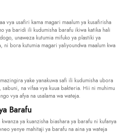
faa vya usafiri kama magari maalum ya kusafirisha
 ya baridi ili kudumisha barafu ikiwa katika hali
 ndogo, unaweza kutumia mifuko ya plastiki ya
bwa, ni bora kutumia magari yaliyoundwa maalum kwa
a mazingira yake yanakuwa safi ili kudumisha ubora
, sabuni, na vifaa vya kuua bakteria. Hii ni muhimu
wango vya afya na usalama wa wateja.
ya Barafu
kwanza ya kuanzisha biashara ya barafu ni kufanya
aeneo yenye mahitaji ya barafu na aina ya wateja