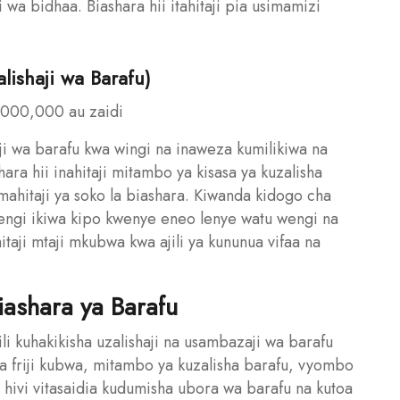
 wa bidhaa. Biashara hii itahitaji pia usimamizi
lishaji wa Barafu)
,000,000 au zaidi
ji wa barafu kwa wingi na inaweza kumilikiwa na
ara hii inahitaji mitambo ya kisasa ya kuzalisha
ahitaji ya soko la biashara. Kiwanda kidogo cha
engi ikiwa kipo kwenye eneo lenye watu wengi na
itaji mtaji mkubwa kwa ajili ya kununua vifaa na
Biashara ya Barafu
ili kuhakikisha uzalishaji na usambazaji wa barafu
 na friji kubwa, mitambo ya kuzalisha barafu, vyombo
aa hivi vitasaidia kudumisha ubora wa barafu na kutoa