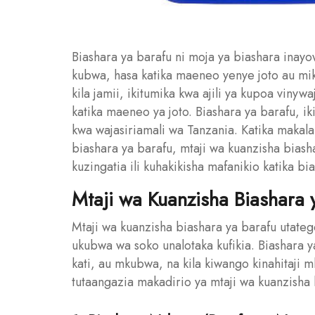
Biashara ya barafu ni moja ya biashara inayo
kubwa, hasa katika maeneo yenye joto au mik
kila jamii, ikitumika kwa ajili ya kupoa vinyw
katika maeneo ya joto. Biashara ya barafu, i
kwa wajasiriamali wa Tanzania. Katika makala 
biashara ya barafu, mtaji wa kuanzisha biash
kuzingatia ili kuhakikisha mafanikio katika bia
Mtaji wa Kuanzisha Biashara 
Mtaji wa kuanzisha biashara ya barafu utate
ukubwa wa soko unalotaka kufikia. Biashara 
kati, au mkubwa, na kila kiwango kinahitaji m
tutaangazia makadirio ya mtaji wa kuanzisha