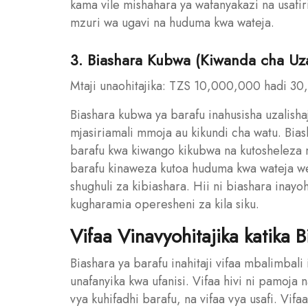
kama vile mishahara ya wafanyakazi na usafiri
mzuri wa ugavi na huduma kwa wateja.
3. Biashara Kubwa (Kiwanda cha Uza
Mtaji unaohitajika: TZS 10,000,000 hadi 30
Biashara kubwa ya barafu inahusisha uzalisha
mjasiriamali mmoja au kikundi cha watu. Biash
barafu kwa kiwango kikubwa na kutosheleza m
barafu kinaweza kutoa huduma kwa wateja w
shughuli za kibiashara. Hii ni biashara inayoh
kugharamia operesheni za kila siku.
Vifaa Vinavyohitajika katika 
Biashara ya barafu inahitaji vifaa mbalimbali 
unafanyika kwa ufanisi. Vifaa hivi ni pamoja
vya kuhifadhi barafu, na vifaa vya usafi. Vif