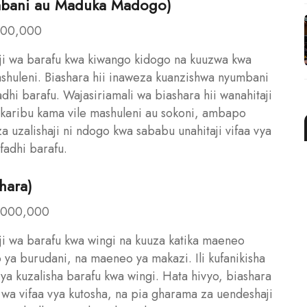
umbani au Maduka Madogo)
,000,000
aji wa barafu kwa kiwango kidogo na kuuzwa kwa
shuleni. Biashara hii inaweza kuanzishwa nyumbani
dhi barafu. Wajasiriamali wa biashara hii wanahitaji
 karibu kama vile mashuleni au sokoni, ambapo
 uzalishaji ni ndogo kwa sababu unahitaji vifaa vya
fadhi barafu.
shara)
0,000,000
haji wa barafu kwa wingi na kuuza katika maeneo
ya burudani, na maeneo ya makazi. Ili kufanikisha
o ya kuzalisha barafu kwa wingi. Hata hivyo, biashara
zi wa vifaa vya kutosha, na pia gharama za uendeshaji