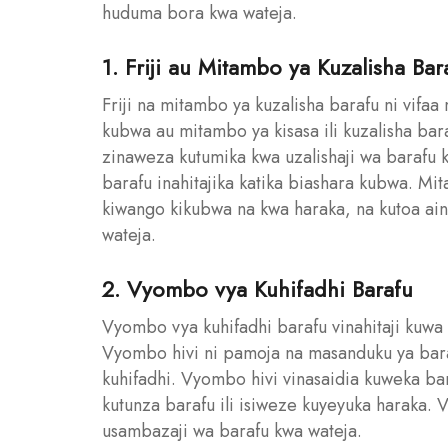
huduma bora kwa wateja.
1. Friji au Mitambo ya Kuzalisha Bar
Friji na mitambo ya kuzalisha barafu ni vifaa 
kubwa au mitambo ya kisasa ili kuzalisha bar
zinaweza kutumika kwa uzalishaji wa barafu 
barafu inahitajika katika biashara kubwa. Mi
kiwango kikubwa na kwa haraka, na kutoa ain
wateja.
2. Vyombo vya Kuhifadhi Barafu
Vyombo vya kuhifadhi barafu vinahitaji kuwa
Vyombo hivi ni pamoja na masanduku ya baraf
kuhifadhi. Vyombo hivi vinasaidia kuweka ba
kutunza barafu ili isiweze kuyeyuka haraka. 
usambazaji wa barafu kwa wateja.