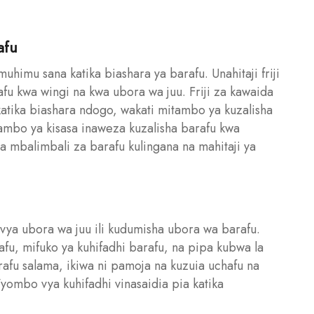
afu
muhimu sana katika biashara ya barafu. Unahitaji friji
afu kwa wingi na kwa ubora wa juu. Friji za kawaida
katika biashara ndogo, wakati mitambo ya kuzalisha
tambo ya kisasa inaweza kuzalisha barafu kwa
a mbalimbali za barafu kulingana na mahitaji ya
 vya ubora wa juu ili kudumisha ubora wa barafu.
u, mifuko ya kuhifadhi barafu, na pipa kubwa la
rafu salama, ikiwa ni pamoja na kuzuia uchafu na
Vyombo vya kuhifadhi vinasaidia pia katika