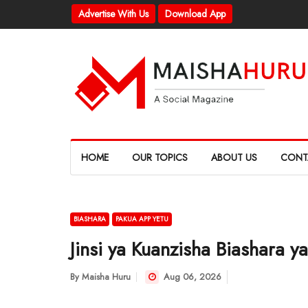
Advertise With Us
Download App
HOME
OUR TOPICS
ABOUT US
CONT
BIASHARA
PAKUA APP YETU
Jinsi ya Kuanzisha Biashara y
By
Maisha Huru
Aug 06, 2026