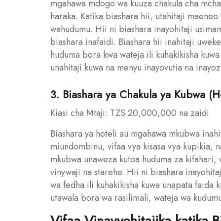
mgahawa mdogo wa kuuza chakula cha mchana
haraka. Katika biashara hii, utahitaji maeneo 
wahudumu. Hii ni biashara inayohitaji usima
biashara inafaidi. Biashara hii inahitaji uweke
huduma bora kwa wateja ili kuhakikisha kuwa w
unahitaji kuwa na menyu inayovutia na inayozi
3. Biashara ya Chakula ya Kubwa (
Kiasi cha Mtaji: TZS 20,000,000 na zaidi
Biashara ya hoteli au mgahawa mkubwa inahit
miundombinu, vifaa vya kisasa vya kupikia, 
mkubwa unaweza kutoa huduma za kifahari, v
vinywaji na starehe. Hii ni biashara inayohi
wa fedha ili kuhakikisha kuwa unapata faida k
utawala bora wa rasilimali, wateja wa kudum
Vifaa Vinavyohitajika katika 