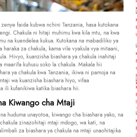
 zenye faida kubwa nchini Tanzania, hasa kutokana
wengi. Chakula ni hitaji muhimu kwa kila mtu, na kwa
umu na kuendelea kukua. Kutokana na mabadiliko ya
 haraka za chakula, kama vile vyakula vya mitaani,
la. Hivyo, kuanzisha biashara ya chakula inahitaji
 maarifa kuhusu soko la chakula. Makala hii
shara ya chakula kwa Tanzania, ikiwa ni pamoja na
mtaji wa kuanzisha biashara hiyo, vifaa
a ili kufanikiwa katika biashara hii.
na Kiwango cha Mtaji
na na huduma unayotoa, kiwango cha biashara yako, na
chakula zinazohitaji mtaji mdogo, wa kati, na
mbali za biashara ya chakula na mtaji unaohitajika