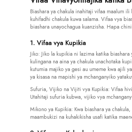
Biashara ya chakula inahitaji vifaa maalum il
kuhifadhi chakula kuwa salama. Vifaa vya bias
biashara unayochagua kuanzisha. Hapa chini 
1. Vifaa vya Kupikia
Jiko: Jiko la kupikia ni lazima katika biashar
kulingana na aina ya chakula unachotaka kup
kutumia majiko ya gesi au umeme kwa ajili y
ya kisasa na mapishi ya mchanganyiko yatak
Sufuria, Vijiko na Vijiti vya Kupikia: Vifaa h
Utahitaji sufuria kubwa, vijiko vya mchanganyi
Mikono ya Kupikia: Kwa biashara ya chakula, u
maambukizi na kuhakikisha usafi katika maen