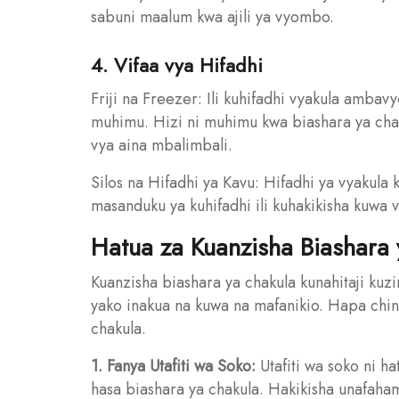
sabuni maalum kwa ajili ya vyombo.
4. Vifaa vya Hifadhi
Friji na Freezer: Ili kuhifadhi vyakula ambavy
muhimu. Hizi ni muhimu kwa biashara ya chak
vya aina mbalimbali.
Silos na Hifadhi ya Kavu: Hifadhi ya vyakula 
masanduku ya kuhifadhi ili kuhakikisha kuwa 
Hatua za Kuanzisha Biashara
Kuanzisha biashara ya chakula kunahitaji kuz
yako inakua na kuwa na mafanikio. Hapa chini
chakula.
1. Fanya Utafiti wa Soko:
Utafiti wa soko ni h
hasa biashara ya chakula. Hakikisha unafahamu