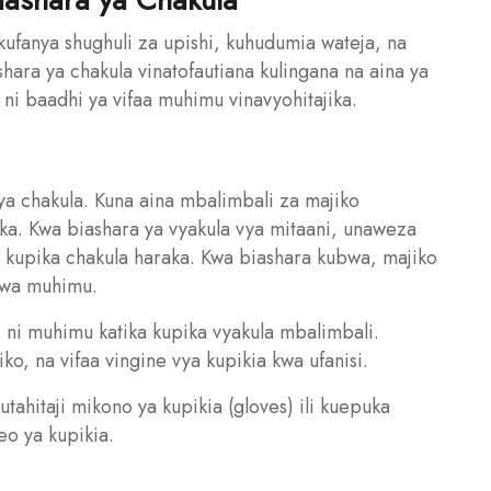
i kufanya shughuli za upishi, kuhudumia wateja, na
hara ya chakula vinatofautiana kulingana na aina ya
ni baadhi ya vifaa muhimu vinavyohitajika.
a ya chakula. Kuna aina mbalimbali za majiko
ika. Kwa biashara ya vyakula vya mitaani, unaweza
a kupika chakula haraka. Kwa biashara kubwa, majiko
uwa muhimu.
ivi ni muhimu katika kupika vyakula mbalimbali.
ko, na vifaa vingine vya kupikia kwa ufanisi.
tahitaji mikono ya kupikia (gloves) ili kuepuka
eo ya kupikia.