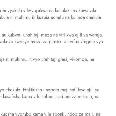
adhi vyakula vilivyopikwa na kuhakikisha kuwa viko
akula ni muhimu ili kuzuia uchafu na kulinda chakula
au kubwa, unahitaji meza na viti kwa ajili ya wateja.
ekeza kwenye meza za plastiki au vifaa vingine vya
a ni muhimu, hivyo utahitaji glasi, vikombe, na
ya chakula. Hakikisha unapata maji safi kwa ajili ya
ya kusafisha kama vile sabuni, sabuni za mikono, na
a kuosha vyombo kama vile sponji, ndoo za maji, na