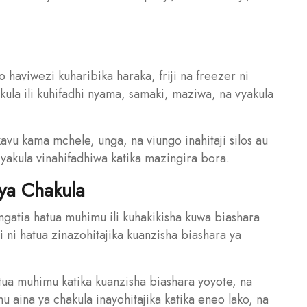
o haviwezi kuharibika haraka, friji na freezer ni
ula ili kuhifadhi nyama, samaki, maziwa, na vyakula
kavu kama mchele, unga, na viungo inahitaji silos au
vyakula vinahifadhiwa katika mazingira bora.
 ya Chakula
ingatia hatua muhimu ili kuhakikisha kuwa biashara
 ni hatua zinazohitajika kuanzisha biashara ya
atua muhimu katika kuanzisha biashara yoyote, na
 aina ya chakula inayohitajika katika eneo lako, na