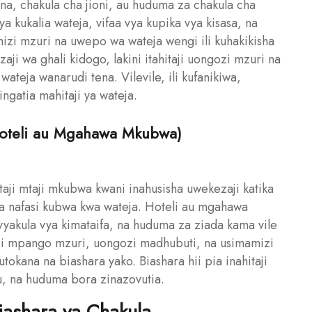
, chakula cha jioni, au huduma za chakula cha
ya kukalia wateja, vifaa vya kupika vya kisasa, na
mizi mzuri na uwepo wa wateja wengi ili kuhakikisha
zaji wa ghali kidogo, lakini itahitaji uongozi mzuri na
ateja wanarudi tena. Vilevile, ili kufanikiwa,
ngatia mahitaji ya wateja.
Hoteli au Mgahawa Mkubwa)
aji mtaji mkubwa kwani inahusisha uwekezaji katika
na nafasi kubwa kwa wateja. Hoteli au mgahawa
yakula vya kimataifa, na huduma za ziada kama vile
taji mpango mzuri, uongozi madhubuti, na usimamizi
utokana na biashara yako. Biashara hii pia inahitaji
u, na huduma bora zinazovutia.
Biashara ya Chakula