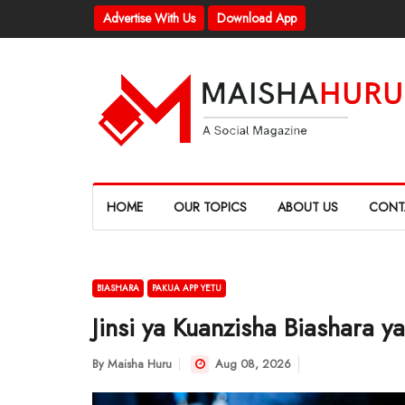
Advertise With Us
Download App
HOME
OUR TOPICS
ABOUT US
CONT
BIASHARA
PAKUA APP YETU
Jinsi ya Kuanzisha Biashara y
By
Maisha Huru
Aug 08, 2026