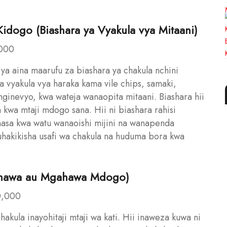
Kidogo (Biashara ya Vyakula vya Mitaani)
,000
ya aina maarufu za biashara ya chakula nchini
a vyakula vya haraka kama vile chips, samaki,
nginevyo, kwa wateja wanaopita mitaani. Biashara hii
 kwa mtaji mdogo sana. Hii ni biashara rahisi
hasa kwa watu wanaoishi mijini na wanapenda
uhakikisha usafi wa chakula na huduma bora kwa
Mkahawa au Mgahawa Mdogo)
0,000
akula inayohitaji mtaji wa kati. Hii inaweza kuwa ni