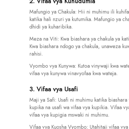
2. Vifaa vya Kuhudumia
Mafungio ya Chakula: Hii ni muhimu ili kuhif
katika hali nzuri ya kutumika. Mafungio ya ch
dhidi ya kuharibika.
Meza na Viti: Kwa biashara ya chakula ya kati 
Kwa biashara ndogo ya chakula, unaweza kuw
rahisi.
Vyombo vya Kunywa: Kutoa vinywaji kwa watej
vifaa vya kunywa vinavyofaa kwa wateja.
3. Vifaa vya Usafi
Maji ya Safi: Usafi ni muhimu katika biashara 
kupika na usafi wa vifaa vya kupikia. Vifaa v
vifaa vya kupigia mswaki ni muhimu.
Vifaa vya Kuosha Vyombo: Utahitaji vifaa vy