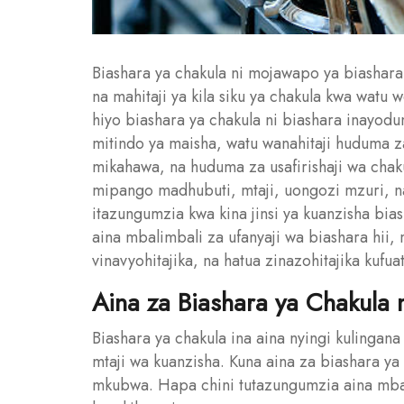
Biashara ya chakula ni mojawapo ya biashara
na mahitaji ya kila siku ya chakula kwa watu 
hiyo biashara ya chakula ni biashara inayod
mitindo ya maisha, watu wanahitaji huduma za
mikahawa, na huduma za usafirishaji wa chaku
mipango madhubuti, mtaji, uongozi mzuri, na
itazungumzia kwa kina jinsi ya kuanzisha bia
aina mbalimbali za ufanyaji wa biashara hii, 
vinavyohitajika, na hatua zinazohitajika kufuat
Aina za Biashara ya Chakula 
Biashara ya chakula ina aina nyingi kulinga
mtaji wa kuanzisha. Kuna aina za biashara ya 
mkubwa. Hapa chini tutazungumzia aina mbali