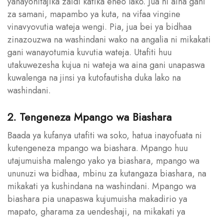
yanayohitajika zaidi katika eneo lako. Jua ni aina gani
za samani, mapambo ya kuta, na vifaa vingine
vinavyovutia wateja wengi. Pia, jua bei ya bidhaa
zinazouzwa na washindani wako na angalia ni mikakati
gani wanayotumia kuvutia wateja. Utafiti huu
utakuwezesha kujua ni wateja wa aina gani unapaswa
kuwalenga na jinsi ya kutofautisha duka lako na
washindani.
2. Tengeneza Mpango wa Biashara
Baada ya kufanya utafiti wa soko, hatua inayofuata ni
kutengeneza mpango wa biashara. Mpango huu
utajumuisha malengo yako ya biashara, mpango wa
ununuzi wa bidhaa, mbinu za kutangaza biashara, na
mikakati ya kushindana na washindani. Mpango wa
biashara pia unapaswa kujumuisha makadirio ya
mapato, gharama za uendeshaji, na mikakati ya