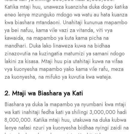
Katika mtaji huu, unaweza kuanzisha duka dogo katika
eneo lenye mzunguko mdogo wa watu au hata kuanza
kwa biashara mtandaoni. Unahitaji kununua mapambo
ya bei nafuu, kama vile vazi za vitanda, viti vya
kawaida, na mapambo ya kuta kama picha na
mandhari. Duka lako linaweza kuwa na bidhaa
zinazovutia na kuzingatia matumizi ya samani ndogo
lakini za kisasa. Mtaji huu pia utahitaji kuwa na vifaa
vya kuonyesha mapambo yako kama vile rafu, meza
za kuonyesha, na mifuko ya kuvutia kwa wateja.
2. Mtaji wa Biashara ya Kati
Biashara ya duka la mapambo ya nyumbani kwa mtaji
wa kati inahitaji fedha kati ya shilingi 3,000,000 hadi
8,000,000. Katika mtaji huu, utakuwa na duka kubwa
lenye nafasi nzuri ya kuonyesha bidhaa nyingi zaidi na