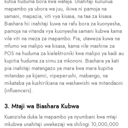
kutoa huduma bora kwa wateja. Unahitaji kununua
mapambo ya ubora wa juu, ikiwa ni pamoja na
samani, mapazia, viti vya kisasa, na taa za kisasa.
Biashara hii inahitaji kuwa na rafu bora za kuonyesha,
pamoja na vitanda vya kuonyesha samani kubwa kama
vile viti na meza za mapambo. Pia, utaweza kuwa na
mfumo wa malipo wa kisasa, kama vile mashine za
POS na huduma za kielektroniki kwa malipo ya kadi au
kupitia huduma za simu za mkononi. Biashara ya kati
pia inahitaji matangazo ya mara kwa mara kupitia
mitandao ya kijamii, vipeperushi, mabango, na
mikataba ya kushirikiana na washawishi wa mitandaoni
(influencers).
3. Mtaji wa Biashara Kubwa
Kuanzisha duka la mapambo ya nyumbani kwa mtaji
mkubwa unahitaji uwekezaji wa shilingi 10,000,000