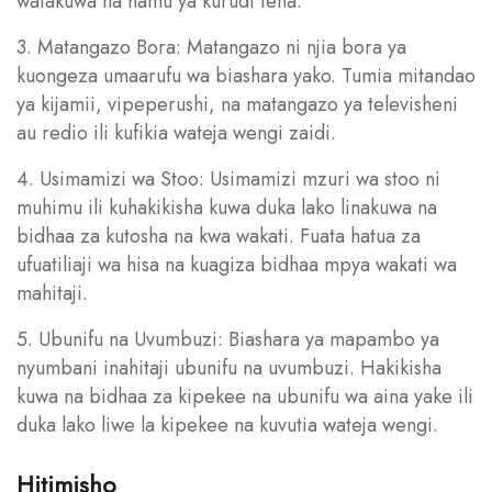
watakuwa na hamu ya kurudi tena.
3. Matangazo Bora: Matangazo ni njia bora ya
kuongeza umaarufu wa biashara yako. Tumia mitandao
ya kijamii, vipeperushi, na matangazo ya televisheni
au redio ili kufikia wateja wengi zaidi.
4. Usimamizi wa Stoo: Usimamizi mzuri wa stoo ni
muhimu ili kuhakikisha kuwa duka lako linakuwa na
bidhaa za kutosha na kwa wakati. Fuata hatua za
ufuatiliaji wa hisa na kuagiza bidhaa mpya wakati wa
mahitaji.
5. Ubunifu na Uvumbuzi: Biashara ya mapambo ya
nyumbani inahitaji ubunifu na uvumbuzi. Hakikisha
kuwa na bidhaa za kipekee na ubunifu wa aina yake ili
duka lako liwe la kipekee na kuvutia wateja wengi.
Hitimisho