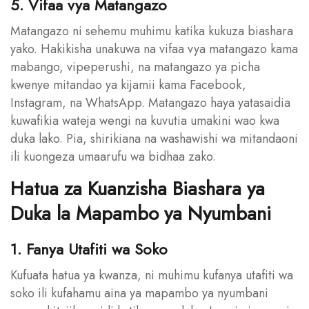
5. Vifaa vya Matangazo
Matangazo ni sehemu muhimu katika kukuza biashara
yako. Hakikisha unakuwa na vifaa vya matangazo kama
mabango, vipeperushi, na matangazo ya picha
kwenye mitandao ya kijamii kama Facebook,
Instagram, na WhatsApp. Matangazo haya yatasaidia
kuwafikia wateja wengi na kuvutia umakini wao kwa
duka lako. Pia, shirikiana na washawishi wa mitandaoni
ili kuongeza umaarufu wa bidhaa zako.
Hatua za Kuanzisha Biashara ya
Duka la Mapambo ya Nyumbani
1. Fanya Utafiti wa Soko
Kufuata hatua ya kwanza, ni muhimu kufanya utafiti wa
soko ili kufahamu aina ya mapambo ya nyumbani