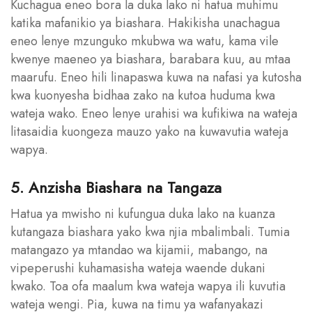
Kuchagua eneo bora la duka lako ni hatua muhimu
katika mafanikio ya biashara. Hakikisha unachagua
eneo lenye mzunguko mkubwa wa watu, kama vile
kwenye maeneo ya biashara, barabara kuu, au mtaa
maarufu. Eneo hili linapaswa kuwa na nafasi ya kutosha
kwa kuonyesha bidhaa zako na kutoa huduma kwa
wateja wako. Eneo lenye urahisi wa kufikiwa na wateja
litasaidia kuongeza mauzo yako na kuwavutia wateja
wapya.
5. Anzisha Biashara na Tangaza
Hatua ya mwisho ni kufungua duka lako na kuanza
kutangaza biashara yako kwa njia mbalimbali. Tumia
matangazo ya mtandao wa kijamii, mabango, na
vipeperushi kuhamasisha wateja waende dukani
kwako. Toa ofa maalum kwa wateja wapya ili kuvutia
wateja wengi. Pia, kuwa na timu ya wafanyakazi