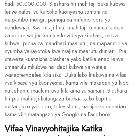
hadi 50,000,000. Biashara hii inahitaji duka kubwa
lenye nafasi ya kutosha kuonyesha samani na
mapambo mengi, pamoja na mifumo bora ya
uendeshaji. Kwa mtaji huu, unahitaji kununua samani
za ubora wa juu kama vile viti vya kifahari, meza
kubwa, picha za mandhari maarufu, na mapambo ya
nyumba yanayotoka kwa majina maarufu duniani. Pia,
utaweza kuanzisha biashara yako katika eneo lenye
umaarufu mkubwa na idadi kubwa ya wateja
wanaotembelea kila siku. Duka lako litakuwa na vifaa
vya kisasa vya kuonyesha, kama vile makabati ya kioo
na sehemu maalum kwa kila aina ya samani. Biashara
hii pia inahitaji kutangaza bidhaa zako kupitia
matangazo ya redio, televisheni, na njia za mtandao
kama vile matangazo ya Google na Facebook.
Vifaa Vinavyohitajika Katika