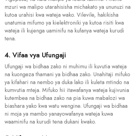
mzuri wa malipo utarahisisha michakato ya ununuzi na
kutoa urahisi kwa wateja wako. Vilevile, hakikisha
unatumia mifumo ya kielektroniki ya kutoa risiti kwa
wateja ili kujenga uaminifu na kufanya wateja kurudi
tena.
4. Vifaa vya Ufungaji
Ufungaji wa bidhaa zako ni muhimu ili kuvutia wateja
na kuongeza thamani ya bidhaa zako. Unahitaji mifuko
ya kifahari na nembo ya duka lako ili kuleta mtindo na
kumvutia mteja. Mifuko hii itawafanya wateja kujivunia
kutembea na bidhaa zako na pia kuwa mabalozi wa
biashara yako kwa watu wengine. Ufungaji wa bidhaa
ni moja ya mambo yanayowafanya wateja kuwa
waaminifu na kurudi tena dukani kwako.