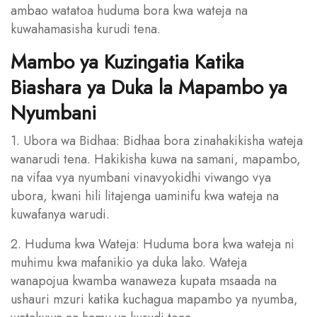
ambao watatoa huduma bora kwa wateja na
kuwahamasisha kurudi tena.
Mambo ya Kuzingatia Katika
Biashara ya Duka la Mapambo ya
Nyumbani
1. Ubora wa Bidhaa: Bidhaa bora zinahakikisha wateja
wanarudi tena. Hakikisha kuwa na samani, mapambo,
na vifaa vya nyumbani vinavyokidhi viwango vya
ubora, kwani hili litajenga uaminifu kwa wateja na
kuwafanya warudi.
2. Huduma kwa Wateja: Huduma bora kwa wateja ni
muhimu kwa mafanikio ya duka lako. Wateja
wanapojua kwamba wanaweza kupata msaada na
ushauri mzuri katika kuchagua mapambo ya nyumba,