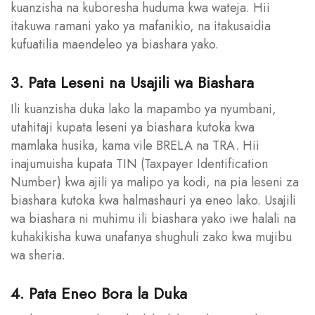
kuanzisha na kuboresha huduma kwa wateja. Hii
itakuwa ramani yako ya mafanikio, na itakusaidia
kufuatilia maendeleo ya biashara yako.
3. Pata Leseni na Usajili wa Biashara
Ili kuanzisha duka lako la mapambo ya nyumbani,
utahitaji kupata leseni ya biashara kutoka kwa
mamlaka husika, kama vile BRELA na TRA. Hii
inajumuisha kupata TIN (Taxpayer Identification
Number) kwa ajili ya malipo ya kodi, na pia leseni za
biashara kutoka kwa halmashauri ya eneo lako. Usajili
wa biashara ni muhimu ili biashara yako iwe halali na
kuhakikisha kuwa unafanya shughuli zako kwa mujibu
wa sheria.
4. Pata Eneo Bora la Duka