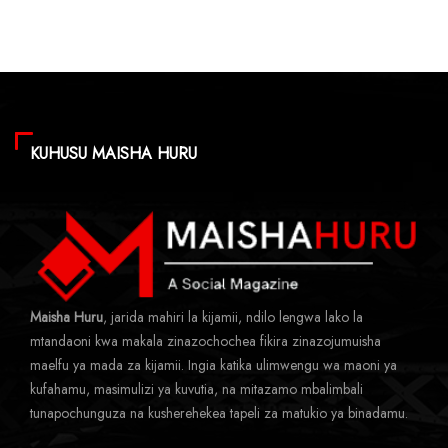
KUHUSU MAISHA HURU
Maisha Huru
, jarida mahiri la kijamii, ndilo lengwa lako la
mtandaoni kwa makala zinazochochea fikira zinazojumuisha
maelfu ya mada za kijamii. Ingia katika ulimwengu wa maoni ya
kufahamu, masimulizi ya kuvutia, na mitazamo mbalimbali
tunapochunguza na kusherehekea tapeli za matukio ya binadamu.