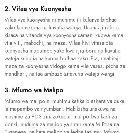
2. Vifaa vya Kuonyesha
Vifaa vya kuonyesha ni muhimu ili kufanya bidhaa
zako kuonekana na kuvutia wateja. Unahitaji rafu za
kisasa na vitanda vya kuonyesha samani kubwa kama
vile viti, makochi, na meza. Vifaa hivi vitasaidia
kuonyesha mapambo yako kwa njia bora na kuvutia
wateja kuingia na kuona bidhaa zako. Pia, unahitaji
meza za kuonyesha vidogo kama vile vases, picha za
mandhari, na taa ambazo zitavutia wateja wengi.
3. Mfumo wa Malipo
Mfumo wa malipo ni muhimu katika biashara ya duka
la mapambo ya nyumbani. Hakikisha unakuwa na
mashine za POS zinazokubali malipo kwa kadi za
benki, huduma za malipo ya simu kama M-Pesa na
Tigopesa, na hata malipo ya fedha taslimu. Mfumo