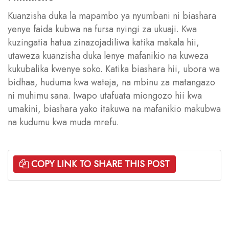
Kuanzisha duka la mapambo ya nyumbani ni biashara
yenye faida kubwa na fursa nyingi za ukuaji. Kwa
kuzingatia hatua zinazojadiliwa katika makala hii,
utaweza kuanzisha duka lenye mafanikio na kuweza
kukubalika kwenye soko. Katika biashara hii, ubora wa
bidhaa, huduma kwa wateja, na mbinu za matangazo
ni muhimu sana. Iwapo utafuata miongozo hii kwa
umakini, biashara yako itakuwa na mafanikio makubwa
na kudumu kwa muda mrefu.
COPY LINK TO SHARE THIS POST