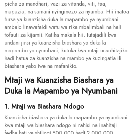
picha za mandhari, vazi za vitanda, viti, taa,
mapazia, na samani nyinginezo za nyumba. Hii inatoa
fursa ya kuanzisha duka la mapambo ya nyumbani
ambalo linawafaidi watu wa rika mbalimbali na hali
tofauti za kijamii. Katika makala hii, tutajadili kwa
undani jinsi ya kuanzisha biashara ya duka la
mapambo ya nyumbani, kutoka kwa mtaji unaohitajika
hadi hatua za kuanzisha na mambo ya kuzingatia ili
biashara yako iwe na mafanikio.
Mtaji wa Kuanzisha Biashara ya
Duka la Mapambo ya Nyumbani
1. Mtaji wa Biashara Ndogo
Kuanzisha biashara ya duka la mapambo ya nyumbani
kwa mtaji wa biashara ndogo ni rahisi na inahitaji
fedha kati ya shilingi 500,000 hadi 2,000,000.