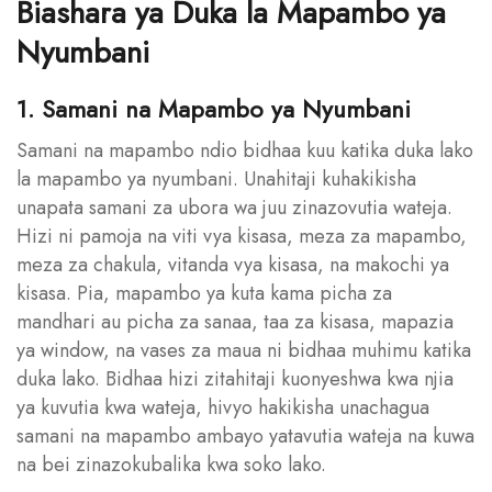
Biashara ya Duka la Mapambo ya
Nyumbani
1. Samani na Mapambo ya Nyumbani
Samani na mapambo ndio bidhaa kuu katika duka lako
la mapambo ya nyumbani. Unahitaji kuhakikisha
unapata samani za ubora wa juu zinazovutia wateja.
Hizi ni pamoja na viti vya kisasa, meza za mapambo,
meza za chakula, vitanda vya kisasa, na makochi ya
kisasa. Pia, mapambo ya kuta kama picha za
mandhari au picha za sanaa, taa za kisasa, mapazia
ya window, na vases za maua ni bidhaa muhimu katika
duka lako. Bidhaa hizi zitahitaji kuonyeshwa kwa njia
ya kuvutia kwa wateja, hivyo hakikisha unachagua
samani na mapambo ambayo yatavutia wateja na kuwa
na bei zinazokubalika kwa soko lako.