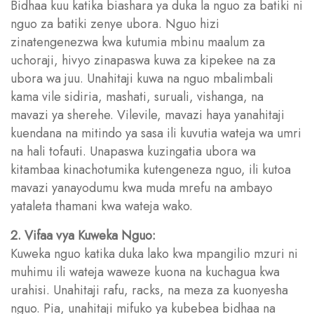
Bidhaa kuu katika biashara ya duka la nguo za batiki ni
nguo za batiki zenye ubora. Nguo hizi
zinatengenezwa kwa kutumia mbinu maalum za
uchoraji, hivyo zinapaswa kuwa za kipekee na za
ubora wa juu. Unahitaji kuwa na nguo mbalimbali
kama vile sidiria, mashati, suruali, vishanga, na
mavazi ya sherehe. Vilevile, mavazi haya yanahitaji
kuendana na mitindo ya sasa ili kuvutia wateja wa umri
na hali tofauti. Unapaswa kuzingatia ubora wa
kitambaa kinachotumika kutengeneza nguo, ili kutoa
mavazi yanayodumu kwa muda mrefu na ambayo
yataleta thamani kwa wateja wako.
2. Vifaa vya Kuweka Nguo:
Kuweka nguo katika duka lako kwa mpangilio mzuri ni
muhimu ili wateja waweze kuona na kuchagua kwa
urahisi. Unahitaji rafu, racks, na meza za kuonyesha
nguo. Pia, unahitaji mifuko ya kubebea bidhaa na