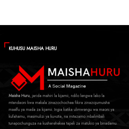
KUHUSU MAISHA HURU
Maisha Huru
, jarida mahiri la kijamii, ndilo lengwa lako la
mtandaoni kwa makala zinazochochea fikira zinazojumuisha
maelfu ya mada za kijamii. Ingia katika ulimwengu wa maoni ya
kufahamu, masimulizi ya kuvutia, na mitazamo mbalimbali
tunapochunguza na kusherehekea tapeli za matukio ya binadamu.