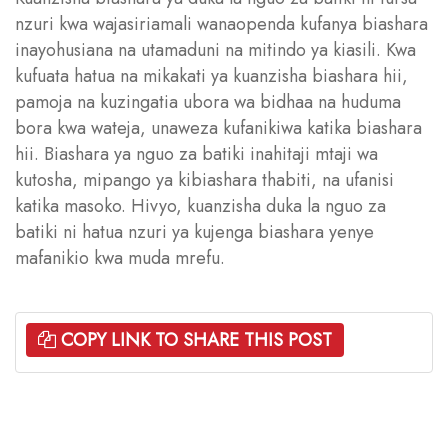
nzuri kwa wajasiriamali wanaopenda kufanya biashara
inayohusiana na utamaduni na mitindo ya kiasili. Kwa
kufuata hatua na mikakati ya kuanzisha biashara hii,
pamoja na kuzingatia ubora wa bidhaa na huduma
bora kwa wateja, unaweza kufanikiwa katika biashara
hii. Biashara ya nguo za batiki inahitaji mtaji wa
kutosha, mipango ya kibiashara thabiti, na ufanisi
katika masoko. Hivyo, kuanzisha duka la nguo za
batiki ni hatua nzuri ya kujenga biashara yenye
mafanikio kwa muda mrefu.
COPY LINK TO SHARE THIS POST