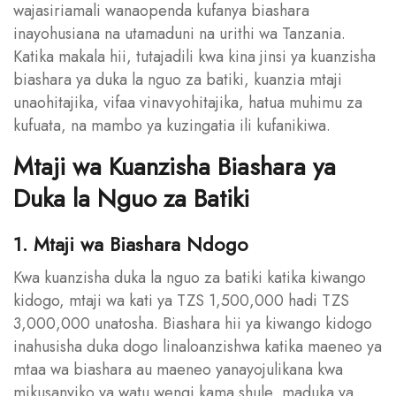
wajasiriamali wanaopenda kufanya biashara
inayohusiana na utamaduni na urithi wa Tanzania.
Katika makala hii, tutajadili kwa kina jinsi ya kuanzisha
biashara ya duka la nguo za batiki, kuanzia mtaji
unaohitajika, vifaa vinavyohitajika, hatua muhimu za
kufuata, na mambo ya kuzingatia ili kufanikiwa.
Mtaji wa Kuanzisha Biashara ya
Duka la Nguo za Batiki
1. Mtaji wa Biashara Ndogo
Kwa kuanzisha duka la nguo za batiki katika kiwango
kidogo, mtaji wa kati ya TZS 1,500,000 hadi TZS
3,000,000 unatosha. Biashara hii ya kiwango kidogo
inahusisha duka dogo linaloanzishwa katika maeneo ya
mtaa wa biashara au maeneo yanayojulikana kwa
mikusanyiko ya watu wengi kama shule, maduka ya