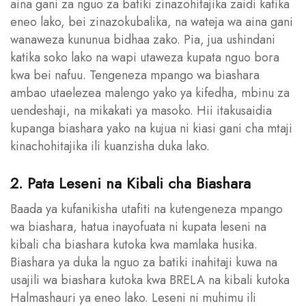
aina gani za nguo za batiki zinazohitajika zaidi katika
eneo lako, bei zinazokubalika, na wateja wa aina gani
wanaweza kununua bidhaa zako. Pia, jua ushindani
katika soko lako na wapi utaweza kupata nguo bora
kwa bei nafuu. Tengeneza mpango wa biashara
ambao utaelezea malengo yako ya kifedha, mbinu za
uendeshaji, na mikakati ya masoko. Hii itakusaidia
kupanga biashara yako na kujua ni kiasi gani cha mtaji
kinachohitajika ili kuanzisha duka lako.
2. Pata Leseni na Kibali cha Biashara
Baada ya kufanikisha utafiti na kutengeneza mpango
wa biashara, hatua inayofuata ni kupata leseni na
kibali cha biashara kutoka kwa mamlaka husika.
Biashara ya duka la nguo za batiki inahitaji kuwa na
usajili wa biashara kutoka kwa BRELA na kibali kutoka
Halmashauri ya eneo lako. Leseni ni muhimu ili