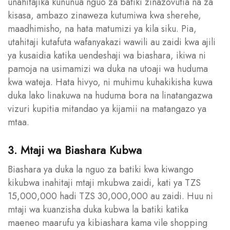
unahitajika kununua nguo za batiki zinazovutia na za
kisasa, ambazo zinaweza kutumiwa kwa sherehe,
maadhimisho, na hata matumizi ya kila siku. Pia,
utahitaji kutafuta wafanyakazi wawili au zaidi kwa ajili
ya kusaidia katika uendeshaji wa biashara, ikiwa ni
pamoja na usimamizi wa duka na utoaji wa huduma
kwa wateja. Hata hivyo, ni muhimu kuhakikisha kuwa
duka lako linakuwa na huduma bora na linatangazwa
vizuri kupitia mitandao ya kijamii na matangazo ya
mtaa.
3. Mtaji wa Biashara Kubwa
Biashara ya duka la nguo za batiki kwa kiwango
kikubwa inahitaji mtaji mkubwa zaidi, kati ya TZS
15,000,000 hadi TZS 30,000,000 au zaidi. Huu ni
mtaji wa kuanzisha duka kubwa la batiki katika
maeneo maarufu ya kibiashara kama vile shopping