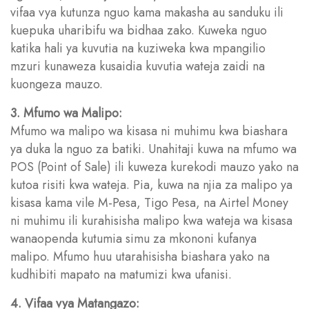
vifaa vya kutunza nguo kama makasha au sanduku ili
kuepuka uharibifu wa bidhaa zako. Kuweka nguo
katika hali ya kuvutia na kuziweka kwa mpangilio
mzuri kunaweza kusaidia kuvutia wateja zaidi na
kuongeza mauzo.
3. Mfumo wa Malipo:
Mfumo wa malipo wa kisasa ni muhimu kwa biashara
ya duka la nguo za batiki. Unahitaji kuwa na mfumo wa
POS (Point of Sale) ili kuweza kurekodi mauzo yako na
kutoa risiti kwa wateja. Pia, kuwa na njia za malipo ya
kisasa kama vile M-Pesa, Tigo Pesa, na Airtel Money
ni muhimu ili kurahisisha malipo kwa wateja wa kisasa
wanaopenda kutumia simu za mkononi kufanya
malipo. Mfumo huu utarahisisha biashara yako na
kudhibiti mapato na matumizi kwa ufanisi.
4. Vifaa vya Matangazo: