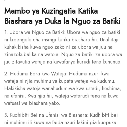
Mambo ya Kuzingatia Katika
Biashara ya Duka la Nguo za Batiki
1. Ubora wa Nguo za Batiki: Ubora wa nguo za batiki
ni kipengele cha msingi katika biashara hii. Unahitaji
kuhakikisha kuwa nguo zako ni za ubora wa juu na
zinazokubalika na wateja. Nguo za batiki za ubora wa
juu zitavutia wateja na kuwafanya kurudi tena kununua.
2. Huduma Bora kwa Wateja: Huduma nzuri kwa
wateja ni njia muhimu ya kupata wateja wa kudumu.
Hakikisha wateja wanahudumiwa kwa ustadi, heshima,
na ufanisi. Kwa njia hii, wateja watarudi tena na kuwa
wafuasi wa biashara yako.
3. Kudhibiti Bei na Ufanisi wa Biashara: Kudhibiti bei
ni muhimu ili kuwa na faida nzuri lakini pia kuepuka