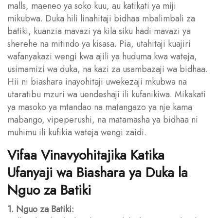
malls, maeneo ya soko kuu, au katikati ya miji
mikubwa. Duka hili linahitaji bidhaa mbalimbali za
batiki, kuanzia mavazi ya kila siku hadi mavazi ya
sherehe na mitindo ya kisasa. Pia, utahitaji kuajiri
wafanyakazi wengi kwa ajili ya huduma kwa wateja,
usimamizi wa duka, na kazi za usambazaji wa bidhaa.
Hii ni biashara inayohitaji uwekezaji mkubwa na
utaratibu mzuri wa uendeshaji ili kufanikiwa. Mikakati
ya masoko ya mtandao na matangazo ya nje kama
mabango, vipeperushi, na matamasha ya bidhaa ni
muhimu ili kufikia wateja wengi zaidi.
Vifaa Vinavyohitajika Katika
Ufanyaji wa Biashara ya Duka la
Nguo za Batiki
1. Nguo za Batiki: