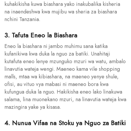
kuhakikisha kuwa biashara yako inakubalika kisheria
na inaendeshwa kwa mujibu wa sheria za biashara
nchini Tanzania.
3. Tafuta Eneo la Biashara
Eneo la biashara ni jambo muhimu sana katika
kufanikiwa kwa duka la nguo za batiki. Unahitaji
kutafuta eneo lenye mzunguko mzuri wa watu, ambalo
linavutia wateja wengi. Maeneo kama vile shopping
malls, mtaa wa kibiashara, na maeneo yenye shule,
ofisi, au vituo vya mabasi ni maeneo bora kwa
kufungua duka la nguo. Hakikisha eneo lako linakuwa
salama, lina muonekano mzuri, na linavutia wateja kwa
mazingira yake ya kisasa.
4. Nunua Vifaa na Stoku ya Nguo za Batiki