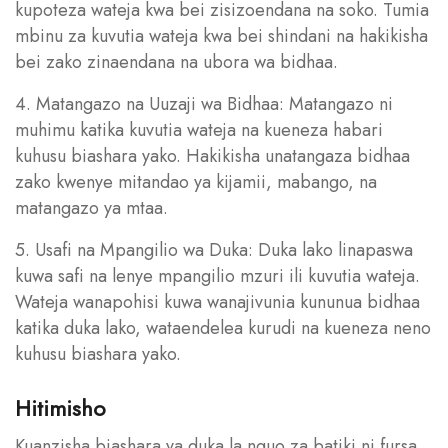
kupoteza wateja kwa bei zisizoendana na soko. Tumia
mbinu za kuvutia wateja kwa bei shindani na hakikisha
bei zako zinaendana na ubora wa bidhaa.
4. Matangazo na Uuzaji wa Bidhaa: Matangazo ni
muhimu katika kuvutia wateja na kueneza habari
kuhusu biashara yako. Hakikisha unatangaza bidhaa
zako kwenye mitandao ya kijamii, mabango, na
matangazo ya mtaa.
5. Usafi na Mpangilio wa Duka: Duka lako linapaswa
kuwa safi na lenye mpangilio mzuri ili kuvutia wateja.
Wateja wanapohisi kuwa wanajivunia kununua bidhaa
katika duka lako, wataendelea kurudi na kueneza neno
kuhusu biashara yako.
Hitimisho
Kuanzisha biashara ya duka la nguo za batiki ni fursa