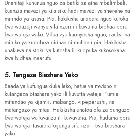
Unahitaji kununua nguo za batiki za aina mbalimbali,
kuanzia mavazi ya kila siku hadi mavazi ya sherehe na
mitindo ya kisasa. Pia, hakikisha unapata nguo kutoka
kwa wauzaji wenye sifa nzuri ili kuwa na bidhaa bora
kwa wateja wako. Vifaa vya kuonyesha nguo, racks, na
mifuko ya kubebea bidhaa ni muhimu pia. Hakikisha
unakuwa na stoku ya kutosha ili kuepuka kukosekana
kwa bidhaa maarufu.
5. Tangaza Biashara Yako
Baada ya kufungua duka lako, hatua ya mwisho ni
kutangaza biashara yako ili kuvutia wateja. Tumia
mitandao ya kijamii, mabango, vipeperushi, na
matangazo ya mtaa. Hakikisha unatoa ofa za punguzo
kwa wateja wa kwanza ili kuwavutia. Pia, huduma bora
kwa wateja itasaidia kujenga sifa nzuri kwa biashara
yako.