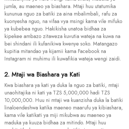
jumla, au maeneo ya biashara. Mtaji huu utatumika
kununua nguo za batiki za aina mbalimbali, rafu za
kuonyesha nguo, na vifaa vya msingi kama vile mifuko
ya kubebea nguo. Hakikisha unatoa bidhaa za
kipekee ambazo zitaweza kuvutia wateja na kuwa na
bei shindani ili kufanikiwa kwenye soko. Matangazo
kupitia mitandao ya kijamii kama Facebook na
Instagram ni muhimu ili kuwafikia wateja wengi zaidi.
2. Mtaji wa Biashara ya Kati
Kwa biashara ya kati ya duka la nguo za batiki, mtaji
unaohitajika ni kati ya TZS 5,000,000 hadi TZS
10,000,000. Huu ni mtaji wa kuanzisha duka la batiki
linaloendeshwa katika maeneo maarufu ya kibiashara,
kama vile katikati ya miji mikubwa au maeneo ya
maduka ya kuuza bidhaa za mitindo. Mtaji huu