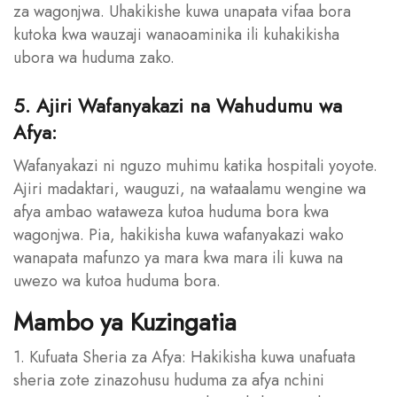
za wagonjwa. Uhakikishe kuwa unapata vifaa bora
kutoka kwa wauzaji wanaoaminika ili kuhakikisha
ubora wa huduma zako.
5. Ajiri Wafanyakazi na Wahudumu wa
Afya:
Wafanyakazi ni nguzo muhimu katika hospitali yoyote.
Ajiri madaktari, wauguzi, na wataalamu wengine wa
afya ambao wataweza kutoa huduma bora kwa
wagonjwa. Pia, hakikisha kuwa wafanyakazi wako
wanapata mafunzo ya mara kwa mara ili kuwa na
uwezo wa kutoa huduma bora.
Mambo ya Kuzingatia
1. Kufuata Sheria za Afya: Hakikisha kuwa unafuata
sheria zote zinazohusu huduma za afya nchini