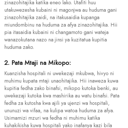
zinazohitajika katika eneo lako. Utafiti huu
utakuwezesha kubaini ni magonjwa au huduma gani
zinazohitajika zaidi, na itakusaidia kupanga
miundombinu na huduma za afya zinazohitajika. Hii
pia itasaidia kubaini ni changamoto gani wateja
wanazokutana nazo na jinsi ya kuzitatua kupitia
huduma zako.
2. Pata Mtaji na Mikopo:
Kuanzisha hospitali ni uwekezaji mkubwa, hivyo ni
muhimu kupata mtaji unaohitajika. Hii inaweza kuwa
kupitia fedha zako binafsi, mikopo kutoka benki, au
uwekezaji kutoka kwa mashirika au watu binafsi. Pata
fedha za kutosha kwa ajili ya ujenzi wa hospitali,
ununuzi wa vifaa, na kulipa watoa huduma za afya.
Usimamizi mzuri wa fedha ni muhimu katika
kuhakikisha kuwa hospitali yako inafanya kazi bila