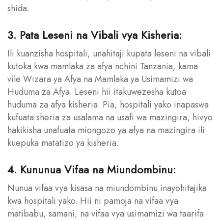
shida.
3. Pata Leseni na Vibali vya Kisheria:
Ili kuanzisha hospitali, unahitaji kupata leseni na vibali
kutoka kwa mamlaka za afya nchini Tanzania, kama
vile Wizara ya Afya na Mamlaka ya Usimamizi wa
Huduma za Afya. Leseni hii itakuwezesha kutoa
huduma za afya kisheria. Pia, hospitali yako inapaswa
kufuata sheria za usalama na usafi wa mazingira, hivyo
hakikisha unafuata miongozo ya afya na mazingira ili
kuepuka matatizo ya kisheria.
4. Kununua Vifaa na Miundombinu:
Nunua vifaa vya kisasa na miundombinu inayohitajika
kwa hospitali yako. Hii ni pamoja na vifaa vya
matibabu, samani, na vifaa vya usimamizi wa taarifa