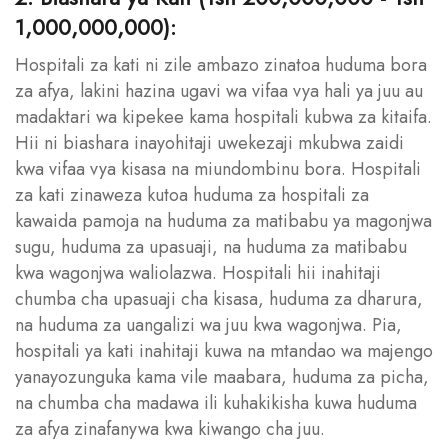
1,000,000,000):
Hospitali za kati ni zile ambazo zinatoa huduma bora
za afya, lakini hazina ugavi wa vifaa vya hali ya juu au
madaktari wa kipekee kama hospitali kubwa za kitaifa.
Hii ni biashara inayohitaji uwekezaji mkubwa zaidi
kwa vifaa vya kisasa na miundombinu bora. Hospitali
za kati zinaweza kutoa huduma za hospitali za
kawaida pamoja na huduma za matibabu ya magonjwa
sugu, huduma za upasuaji, na huduma za matibabu
kwa wagonjwa waliolazwa. Hospitali hii inahitaji
chumba cha upasuaji cha kisasa, huduma za dharura,
na huduma za uangalizi wa juu kwa wagonjwa. Pia,
hospitali ya kati inahitaji kuwa na mtandao wa majengo
yanayozunguka kama vile maabara, huduma za picha,
na chumba cha madawa ili kuhakikisha kuwa huduma
za afya zinafanywa kwa kiwango cha juu.