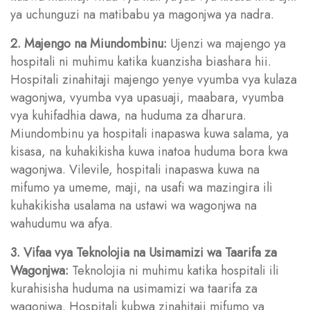
ya uchunguzi na matibabu ya magonjwa ya nadra.
2. Majengo na Miundombinu:
Ujenzi wa majengo ya
hospitali ni muhimu katika kuanzisha biashara hii.
Hospitali zinahitaji majengo yenye vyumba vya kulaza
wagonjwa, vyumba vya upasuaji, maabara, vyumba
vya kuhifadhia dawa, na huduma za dharura.
Miundombinu ya hospitali inapaswa kuwa salama, ya
kisasa, na kuhakikisha kuwa inatoa huduma bora kwa
wagonjwa. Vilevile, hospitali inapaswa kuwa na
mifumo ya umeme, maji, na usafi wa mazingira ili
kuhakikisha usalama na ustawi wa wagonjwa na
wahudumu wa afya.
3. Vifaa vya Teknolojia na Usimamizi wa Taarifa za
Wagonjwa:
Teknolojia ni muhimu katika hospitali ili
kurahisisha huduma na usimamizi wa taarifa za
wagonjwa. Hospitali kubwa zinahitaji mifumo ya