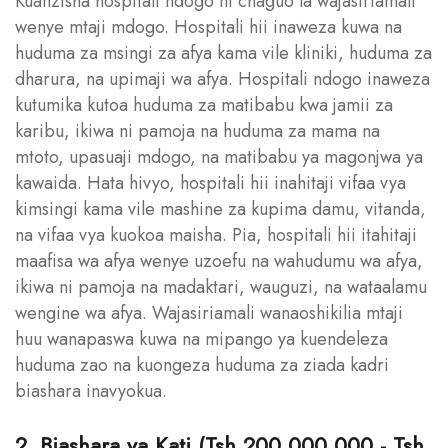
Kuanzisha hospitali ndogo ni chaguo la wajasiriamali
wenye mtaji mdogo. Hospitali hii inaweza kuwa na
huduma za msingi za afya kama vile kliniki, huduma za
dharura, na upimaji wa afya. Hospitali ndogo inaweza
kutumika kutoa huduma za matibabu kwa jamii za
karibu, ikiwa ni pamoja na huduma za mama na
mtoto, upasuaji mdogo, na matibabu ya magonjwa ya
kawaida. Hata hivyo, hospitali hii inahitaji vifaa vya
kimsingi kama vile mashine za kupima damu, vitanda,
na vifaa vya kuokoa maisha. Pia, hospitali hii itahitaji
maafisa wa afya wenye uzoefu na wahudumu wa afya,
ikiwa ni pamoja na madaktari, wauguzi, na wataalamu
wengine wa afya. Wajasiriamali wanaoshikilia mtaji
huu wanapaswa kuwa na mipango ya kuendeleza
huduma zao na kuongeza huduma za ziada kadri
biashara inavyokua.
2. Biashara ya Kati (Tsh 200,000,000 - Tsh