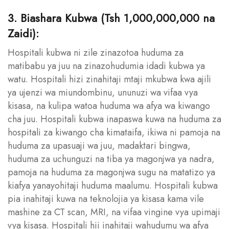
3. Biashara Kubwa (Tsh 1,000,000,000 na
Zaidi):
Hospitali kubwa ni zile zinazotoa huduma za
matibabu ya juu na zinazohudumia idadi kubwa ya
watu. Hospitali hizi zinahitaji mtaji mkubwa kwa ajili
ya ujenzi wa miundombinu, ununuzi wa vifaa vya
kisasa, na kulipa watoa huduma wa afya wa kiwango
cha juu. Hospitali kubwa inapaswa kuwa na huduma za
hospitali za kiwango cha kimataifa, ikiwa ni pamoja na
huduma za upasuaji wa juu, madaktari bingwa,
huduma za uchunguzi na tiba ya magonjwa ya nadra,
pamoja na huduma za magonjwa sugu na matatizo ya
kiafya yanayohitaji huduma maalumu. Hospitali kubwa
pia inahitaji kuwa na teknolojia ya kisasa kama vile
mashine za CT scan, MRI, na vifaa vingine vya upimaji
vya kisasa. Hospitali hii inahitaji wahudumu wa afya