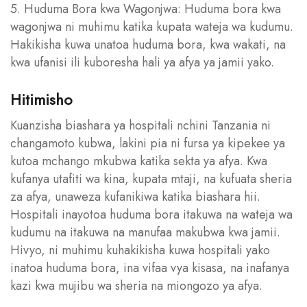
5. Huduma Bora kwa Wagonjwa: Huduma bora kwa
wagonjwa ni muhimu katika kupata wateja wa kudumu.
Hakikisha kuwa unatoa huduma bora, kwa wakati, na
kwa ufanisi ili kuboresha hali ya afya ya jamii yako.
Hitimisho
Kuanzisha biashara ya hospitali nchini Tanzania ni
changamoto kubwa, lakini pia ni fursa ya kipekee ya
kutoa mchango mkubwa katika sekta ya afya. Kwa
kufanya utafiti wa kina, kupata mtaji, na kufuata sheria
za afya, unaweza kufanikiwa katika biashara hii.
Hospitali inayotoa huduma bora itakuwa na wateja wa
kudumu na itakuwa na manufaa makubwa kwa jamii.
Hivyo, ni muhimu kuhakikisha kuwa hospitali yako
inatoa huduma bora, ina vifaa vya kisasa, na inafanya
kazi kwa mujibu wa sheria na miongozo ya afya.