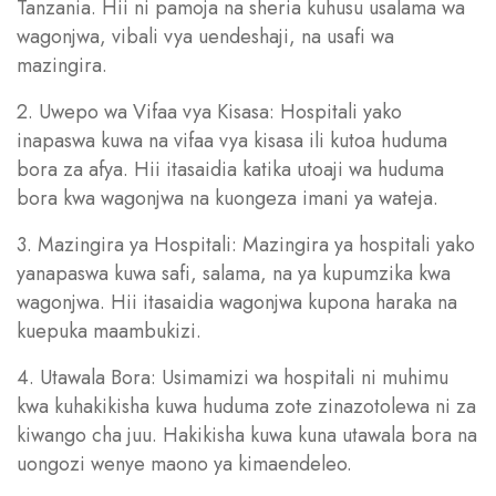
Tanzania. Hii ni pamoja na sheria kuhusu usalama wa
wagonjwa, vibali vya uendeshaji, na usafi wa
mazingira.
2. Uwepo wa Vifaa vya Kisasa: Hospitali yako
inapaswa kuwa na vifaa vya kisasa ili kutoa huduma
bora za afya. Hii itasaidia katika utoaji wa huduma
bora kwa wagonjwa na kuongeza imani ya wateja.
3. Mazingira ya Hospitali: Mazingira ya hospitali yako
yanapaswa kuwa safi, salama, na ya kupumzika kwa
wagonjwa. Hii itasaidia wagonjwa kupona haraka na
kuepuka maambukizi.
4. Utawala Bora: Usimamizi wa hospitali ni muhimu
kwa kuhakikisha kuwa huduma zote zinazotolewa ni za
kiwango cha juu. Hakikisha kuwa kuna utawala bora na
uongozi wenye maono ya kimaendeleo.