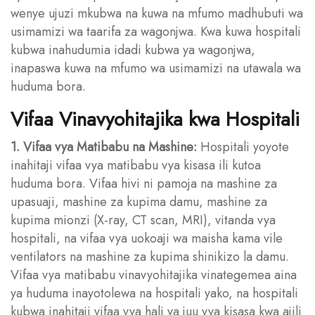
wenye ujuzi mkubwa na kuwa na mfumo madhubuti wa
usimamizi wa taarifa za wagonjwa. Kwa kuwa hospitali
kubwa inahudumia idadi kubwa ya wagonjwa,
inapaswa kuwa na mfumo wa usimamizi na utawala wa
huduma bora.
Vifaa Vinavyohitajika kwa Hospitali
1. Vifaa vya Matibabu na Mashine:
Hospitali yoyote
inahitaji vifaa vya matibabu vya kisasa ili kutoa
huduma bora. Vifaa hivi ni pamoja na mashine za
upasuaji, mashine za kupima damu, mashine za
kupima mionzi (X-ray, CT scan, MRI), vitanda vya
hospitali, na vifaa vya uokoaji wa maisha kama vile
ventilators na mashine za kupima shinikizo la damu.
Vifaa vya matibabu vinavyohitajika vinategemea aina
ya huduma inayotolewa na hospitali yako, na hospitali
kubwa inahitaji vifaa vya hali ya juu vya kisasa kwa ajili