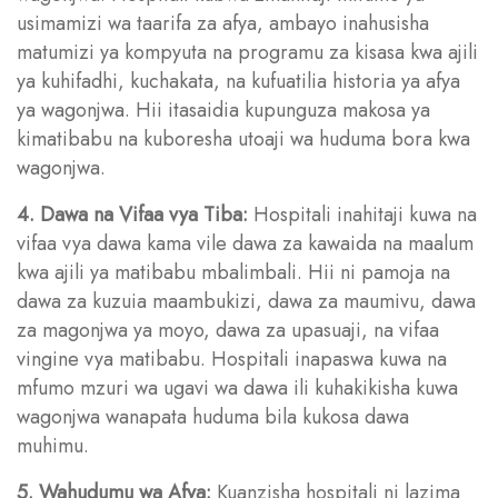
usimamizi wa taarifa za afya, ambayo inahusisha
matumizi ya kompyuta na programu za kisasa kwa ajili
ya kuhifadhi, kuchakata, na kufuatilia historia ya afya
ya wagonjwa. Hii itasaidia kupunguza makosa ya
kimatibabu na kuboresha utoaji wa huduma bora kwa
wagonjwa.
4. Dawa na Vifaa vya Tiba:
Hospitali inahitaji kuwa na
vifaa vya dawa kama vile dawa za kawaida na maalum
kwa ajili ya matibabu mbalimbali. Hii ni pamoja na
dawa za kuzuia maambukizi, dawa za maumivu, dawa
za magonjwa ya moyo, dawa za upasuaji, na vifaa
vingine vya matibabu. Hospitali inapaswa kuwa na
mfumo mzuri wa ugavi wa dawa ili kuhakikisha kuwa
wagonjwa wanapata huduma bila kukosa dawa
muhimu.
5. Wahudumu wa Afya:
Kuanzisha hospitali ni lazima